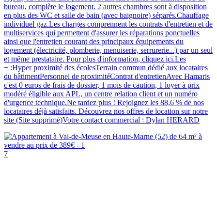
bureau, complète le logement. 2 autres chambres sont à disposition
en plus des WC et salle de bain (avec baignoire) séparés.Chauffage
individuel gaz.Les charges comprennent les contrats d'entretien et de
multiservices qui permettent d'assurer les réparations ponctuelles
ainsi que l'entretien courant des principaux équipements du
logement (électricité, plomberie, menuiserie, serrurerie...) par un seul
et même prestataire. Pour plus d'information, cliquez ici.Les
+ :Hyper proximité des écolesTerrain commun dédié aux locataires
du bâtimentPersonnel de proximitéContrat d'entretienAvec Hamaris
c'est 0 euros de frais de dossier, 1 mois de caution, 1 loyer à prix
modéré éligible aux APL, un centre relation client et un numéro
d'urgence technique.Ne tardez plus ! Rejoignez les 88,6 % de nos
locataires déjà satisfaits. Découvrez nos offres de location sur notre
site (Site supprimé)Votre contact commercial : Dylan HERARD
7