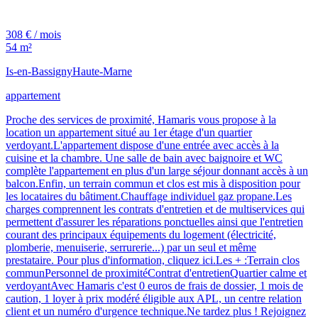
308 € / mois
54 m²
Is-en-Bassigny
Haute-Marne
appartement
Proche des services de proximité, Hamaris vous propose à la
location un appartement situé au 1er étage d'un quartier
verdoyant.L'appartement dispose d'une entrée avec accès à la
cuisine et la chambre. Une salle de bain avec baignoire et WC
complète l'appartement en plus d'un large séjour donnant accès à un
balcon.Enfin, un terrain commun et clos est mis à disposition pour
les locataires du bâtiment.Chauffage individuel gaz propane.Les
charges comprennent les contrats d'entretien et de multiservices qui
permettent d'assurer les réparations ponctuelles ainsi que l'entretien
courant des principaux équipements du logement (électricité,
plomberie, menuiserie, serrurerie...) par un seul et même
prestataire. Pour plus d'information, cliquez ici.Les + :Terrain clos
communPersonnel de proximitéContrat d'entretienQuartier calme et
verdoyantAvec Hamaris c'est 0 euros de frais de dossier, 1 mois de
caution, 1 loyer à prix modéré éligible aux APL, un centre relation
client et un numéro d'urgence technique.Ne tardez plus ! Rejoignez