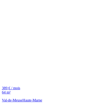
389 € / mois
64 m²
Val-de-Meuse
Haute-Marne