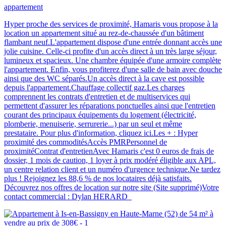
appartement
Hyper proche des services de proximité, Hamaris vous propose à la
location un appartement situé au rez-de-chaussée d'un bâtiment
flambant neuf.L'appartement dispose d'une entrée donnant accès une
jolie cuisine. Celle-ci profite d'un accès direct à un très large séjour,
lumineux et spacieux. Une chambre équipée d'une armoire complète
l'appartement. Enfin, vous profiterez d'une salle de bain avec douche
ainsi que des WC séparés.Un accès direct à la cave est possible
depuis l'appartement.Chauffage collectif gaz.Les charges
comprennent les contrats d'entretien et de multiservices qui
permettent d'assurer les réparations ponctuelles ainsi que l'entretien
courant des principaux équipements du logement (électricité,
plomberie, menuiserie, serrurerie...) par un seul et même
prestataire. Pour plus d'information, cliquez ici.Les + : Hyper
proximité des commoditésAccès PMRPersonnel de
proximitéContrat d'entretienAvec Hamaris c'est 0 euros de frais de
dossier, 1 mois de caution, 1 loyer à prix modéré éligible aux APL,
un centre relation client et un numéro d'urgence technique.Ne tardez
plus ! Rejoignez les 88,6 % de nos locataires déjà satisfaits.
Découvrez nos offres de location sur notre site (Site supprimé)Votre
contact commercial : Dylan HERARD