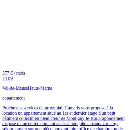
377 € / mois
74 m²
Val-de-Meuse
Haute-Marne
appartement
Proche des services de proximité, Hamaris vous propose à la
location un appartement situé au 1er et dernier étage d'un petit
bâtiment collectif en plein cœur de Montigny-le-Roi.L'appartement
dispose d'une entrée donnant accès à une jolie cuisine. Un large
séjour, ouvert sur une pièce pouvant faire office de chambre ou de