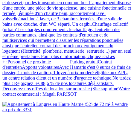
et desservi par des transports en commun bus.L'appartement dispose
d'une entrée, une pièce de vie spacieuse, une cuisine fonctionnelle et
fermée ; équipée d'un chauffe bain, raccordement lave-
vaisselle/machine à laver, de 3 chambres fermées, d'une salle de
bains avec douche, d'un WC séparé. Un cagibi.Chauffage collectif
(urbain)Les charges comprennent : le chauffage, l'entretien des
parties communes, ainsi que les contrats d'entretien et de
multiservices qui permettent d'assurer les réparations ponctuelles
ainsi que l'entretien courant des principaux équipements du
logement (électricité, plomberie, menuiserie, serrurerie...) par un seul
et même prestataire. Pour plus d'information, cliquez ici.Les
+ :Personnel de proximité Parking gratuitContrat
d'entretienApports volontairesAvec Hamaris c'est 0 euros de frais de
dossier, 1 mois de caution, 1 loyer à prix modéré éligible aux APL,
un centre relation client et un numéro d'urgence technique.Ne tardez
plus ! Rejoignez les 88,6 % de nos locataires déjà satisfaits.
Découvrez nos offres de location sur notre site (Site supprimé)Votre
contact commercial : Magali PARISOT