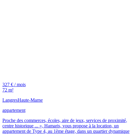
327 € / mois
72 m²
Langres
Haute-Marne
appartement
Proche des commerces, écoles, aire de jeux, services de proximité,
centre historique ... », Hamaris, vous propose à la location, un
appartement de Type 4, au 1ème étage, dans un quartier dynamique