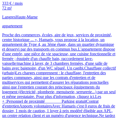
333 € / mois
72 m²
Langres
Haute-Marne
appartement
Proche des commerces, écoles, aire de jeux, services de proximité,
centre historique ... », Hamaris, vous propose à la location, un
appartement de Type 4, au 3ème étage, dans un quartier dynamique
et desservi par des transports en commun bus.L'appartement dispose
d'une entrée, une pièce de vie spacieuse, une cuisine fonctionnelle et
fermée ; équipée d'un chauffe bain, raccordement lave-
vaisselle/machine à laver, de 3 chambres fermées, d'une salle de
bains avec baignoire, d'un WC séparé. Un cagibi.Chauffage collectif
(urbain)Les charges comprennent : le chauffage, l'entretien des
parties communes, ainsi que les contrats d'entretien et de
multiservices qui permettent d'assurer les réparations ponctuelles
ainsi que l'entretien courant des principaux équipements du
logement (électricité, plomberie, menuiserie, serrurerie...) par un seul
et même prestataire. Pour plus d'information, cliquez ici.Les
+ :Personnel de proximité Parking gratuitContrat
d'entretienApports volontairesAvec Hamaris c'est 0 euros de frais de
dossier, 1 mois de caution, 1 loyer à prix modéré éligible aux APL,
un centre relation client et un numéro d'urgence technique.Ne tardez