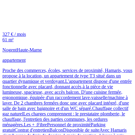
327 € / mois
61 m²
Nogent
Haute-Marne
appartement
Proche des commerces, écoles, services de proximité, Hamaris, vous
propose à la location, un appartement de type T3 situé dans un
quartier dynamique et verdoyant.L'appartement dispose d'une entrée
fonctionnelle avec placard, donnant accès à la pièce de vie
lumineuse, spacieuse, avec accès balcon. D'une cuisine fermée,
ergonomique, équipée d'un raccordement lave-vaisselle/machine à
laver. De 2 chambres fermées donc une avec placard intégré, d'une
salle de bain avec baignoire et d'un WC séparé.Chauffage collectif
gaz naturelLes charges comprennent : le prestataire plomberie, le
chauffage, l'entretien des parties communes, les ordures
ménagères.Les + :FibrePersonnel de proximitéParking
gratuitContrat d'entretienBalconDisponible de suiteAvec Hamaris