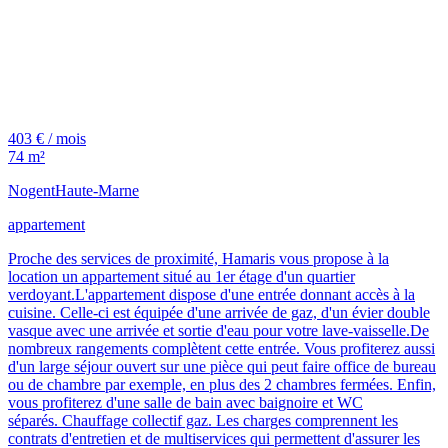
403 € / mois
74 m²
Nogent
Haute-Marne
appartement
Proche des services de proximité, Hamaris vous propose à la
location un appartement situé au 1er étage d'un quartier
verdoyant.L'appartement dispose d'une entrée donnant accès à la
cuisine. Celle-ci est équipée d'une arrivée de gaz, d'un évier double
vasque avec une arrivée et sortie d'eau pour votre lave-vaisselle.De
nombreux rangements complètent cette entrée. Vous profiterez aussi
d'un large séjour ouvert sur une pièce qui peut faire office de bureau
ou de chambre par exemple, en plus des 2 chambres fermées. Enfin,
vous profiterez d'une salle de bain avec baignoire et WC
séparés. Chauffage collectif gaz. Les charges comprennent les
contrats d'entretien et de multiservices qui permettent d'assurer les