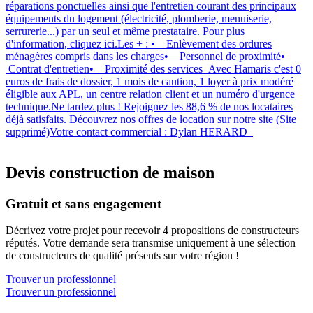
réparations ponctuelles ainsi que l'entretien courant des principaux
équipements du logement (électricité, plomberie, menuiserie,
serrurerie...) par un seul et même prestataire. Pour plus
d'information, cliquez ici.Les + : • Enlèvement des ordures
ménagères compris dans les charges• Personnel de proximité•
Contrat d'entretien• Proximité des services Avec Hamaris c'est 0
euros de frais de dossier, 1 mois de caution, 1 loyer à prix modéré
éligible aux APL, un centre relation client et un numéro d'urgence
technique.Ne tardez plus ! Rejoignez les 88,6 % de nos locataires
déjà satisfaits. Découvrez nos offres de location sur notre site (Site
supprimé)Votre contact commercial : Dylan HERARD
Devis construction de maison
Gratuit et sans engagement
Décrivez votre projet pour recevoir 4 propositions de constructeurs
réputés. Votre demande sera transmise uniquement à une sélection
de constructeurs de qualité présents sur votre région !
Trouver un professionnel
Trouver un professionnel