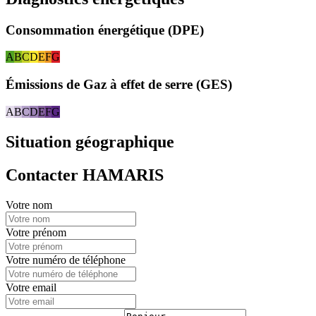
Consommation énergétique (DPE)
A
B
C
D
E
F
G
Émissions de Gaz à effet de serre (GES)
A
B
C
D
E
F
G
Situation géographique
Contacter HAMARIS
Votre nom
Votre prénom
Votre numéro de téléphone
Votre email