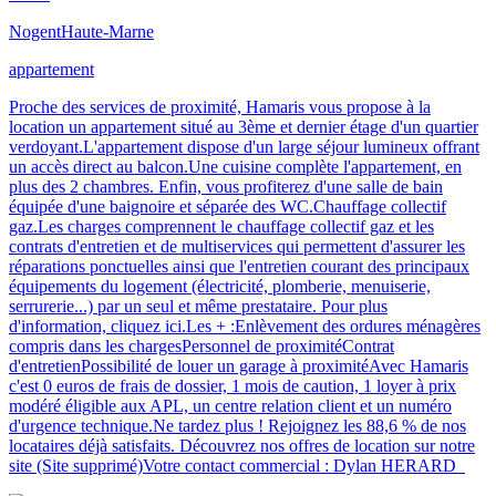
Nogent
Haute-Marne
appartement
Proche des services de proximité, Hamaris vous propose à la
location un appartement situé au 3ème et dernier étage d'un quartier
verdoyant.L'appartement dispose d'un large séjour lumineux offrant
un accès direct au balcon.Une cuisine complète l'appartement, en
plus des 2 chambres. Enfin, vous profiterez d'une salle de bain
équipée d'une baignoire et séparée des WC.Chauffage collectif
gaz.Les charges comprennent le chauffage collectif gaz et les
contrats d'entretien et de multiservices qui permettent d'assurer les
réparations ponctuelles ainsi que l'entretien courant des principaux
équipements du logement (électricité, plomberie, menuiserie,
serrurerie...) par un seul et même prestataire. Pour plus
d'information, cliquez ici.Les + :Enlèvement des ordures ménagères
compris dans les chargesPersonnel de proximitéContrat
d'entretienPossibilité de louer un garage à proximitéAvec Hamaris
c'est 0 euros de frais de dossier, 1 mois de caution, 1 loyer à prix
modéré éligible aux APL, un centre relation client et un numéro
d'urgence technique.Ne tardez plus ! Rejoignez les 88,6 % de nos
locataires déjà satisfaits. Découvrez nos offres de location sur notre
site (Site supprimé)Votre contact commercial : Dylan HERARD