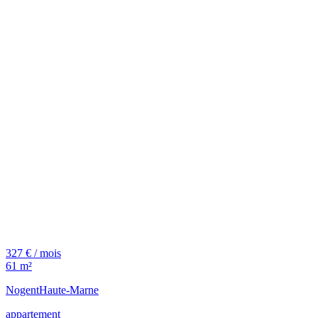
327 € / mois
61 m²
Nogent
Haute-Marne
appartement