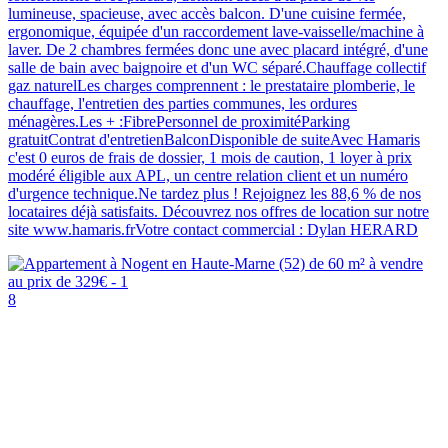
lumineuse, spacieuse, avec accès balcon. D'une cuisine fermée,
ergonomique, équipée d'un raccordement lave-vaisselle/machine à
laver. De 2 chambres fermées donc une avec placard intégré, d'une
salle de bain avec baignoire et d'un WC séparé.Chauffage collectif
gaz naturelLes charges comprennent : le prestataire plomberie, le
chauffage, l'entretien des parties communes, les ordures
ménagères.Les + :FibrePersonnel de proximitéParking
gratuitContrat d'entretienBalconDisponible de suiteAvec Hamaris
c'est 0 euros de frais de dossier, 1 mois de caution, 1 loyer à prix
modéré éligible aux APL, un centre relation client et un numéro
d'urgence technique.Ne tardez plus ! Rejoignez les 88,6 % de nos
locataires déjà satisfaits. Découvrez nos offres de location sur notre
site www.hamaris.frVotre contact commercial : Dylan HERARD
8