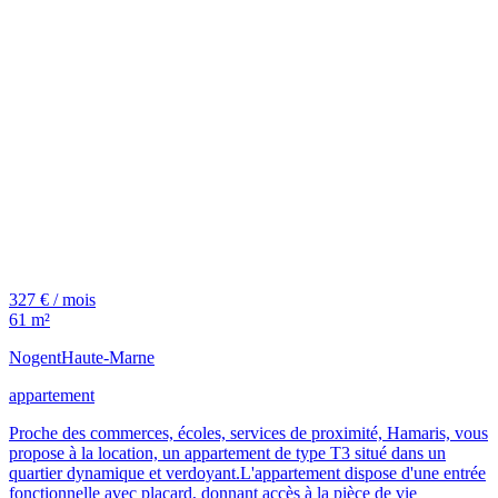
327 € / mois
61 m²
Nogent
Haute-Marne
appartement
Proche des commerces, écoles, services de proximité, Hamaris, vous
propose à la location, un appartement de type T3 situé dans un
quartier dynamique et verdoyant.L'appartement dispose d'une entrée
fonctionnelle avec placard, donnant accès à la pièce de vie