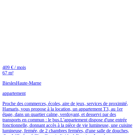
409 € / mois
67 m²
Biesles
Haute-Marne
appartement
Proche des commerces, écoles, aire de jeux, services de proximité,
Hamaris, vous propose à la location, un appartement T3, au 1er
étage, dans un quartier calme, verdoyant, et desservi par des
transports en commun : le bus.L'appartement dispose d'une entrée
fonctionnelle, donnant accès à la pièce de vie lumineuse, une cuisine
lumineuse, fermée, de 2 chambres fermées, d'une salle de douches,