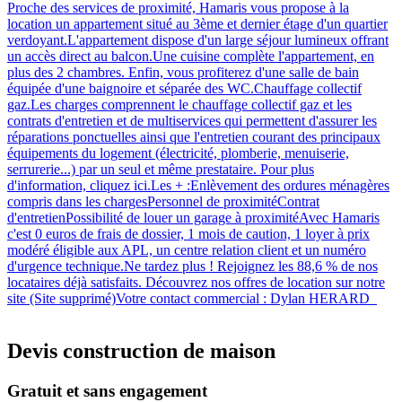
Proche des services de proximité, Hamaris vous propose à la
location un appartement situé au 3ème et dernier étage d'un quartier
verdoyant.L'appartement dispose d'un large séjour lumineux offrant
un accès direct au balcon.Une cuisine complète l'appartement, en
plus des 2 chambres. Enfin, vous profiterez d'une salle de bain
équipée d'une baignoire et séparée des WC.Chauffage collectif
gaz.Les charges comprennent le chauffage collectif gaz et les
contrats d'entretien et de multiservices qui permettent d'assurer les
réparations ponctuelles ainsi que l'entretien courant des principaux
équipements du logement (électricité, plomberie, menuiserie,
serrurerie...) par un seul et même prestataire. Pour plus
d'information, cliquez ici.Les + :Enlèvement des ordures ménagères
compris dans les chargesPersonnel de proximitéContrat
d'entretienPossibilité de louer un garage à proximitéAvec Hamaris
c'est 0 euros de frais de dossier, 1 mois de caution, 1 loyer à prix
modéré éligible aux APL, un centre relation client et un numéro
d'urgence technique.Ne tardez plus ! Rejoignez les 88,6 % de nos
locataires déjà satisfaits. Découvrez nos offres de location sur notre
site (Site supprimé)Votre contact commercial : Dylan HERARD
Devis construction de maison
Gratuit et sans engagement