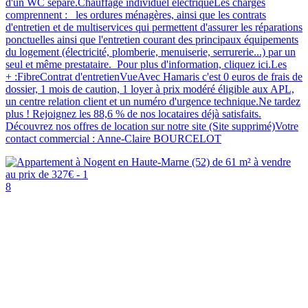
d'un WC séparé.Chauffage individuel électriqueLes charges
comprennent : les ordures ménagères, ainsi que les contrats
d'entretien et de multiservices qui permettent d'assurer les réparations
ponctuelles ainsi que l'entretien courant des principaux équipements
du logement (électricité, plomberie, menuiserie, serrurerie...) par un
seul et même prestataire. Pour plus d'information, cliquez ici.Les
+ :FibreContrat d'entretienVueAvec Hamaris c'est 0 euros de frais de
dossier, 1 mois de caution, 1 loyer à prix modéré éligible aux APL,
un centre relation client et un numéro d'urgence technique.Ne tardez
plus ! Rejoignez les 88,6 % de nos locataires déjà satisfaits.
Découvrez nos offres de location sur notre site (Site supprimé)Votre
contact commercial : Anne-Claire BOURCELOT
8