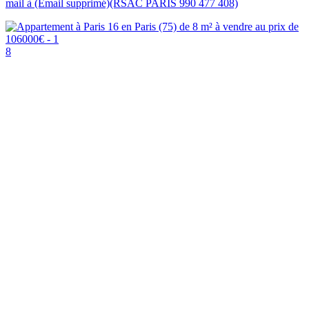
mail à (Email supprimé)(RSAC PARIS 990 477 408)
8