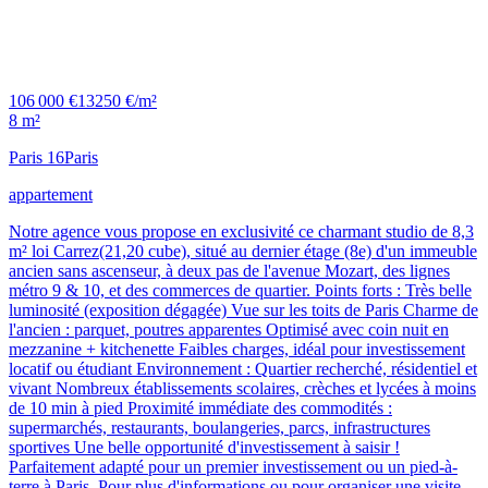
106 000 €
13250 €/m²
8 m²
Paris 16
Paris
appartement
Notre agence vous propose en exclusivité ce charmant studio de 8,3
m² loi Carrez(21,20 cube), situé au dernier étage (8e) d'un immeuble
ancien sans ascenseur, à deux pas de l'avenue Mozart, des lignes
métro 9 & 10, et des commerces de quartier. Points forts : Très belle
luminosité (exposition dégagée) Vue sur les toits de Paris Charme de
l'ancien : parquet, poutres apparentes Optimisé avec coin nuit en
mezzanine + kitchenette Faibles charges, idéal pour investissement
locatif ou étudiant Environnement : Quartier recherché, résidentiel et
vivant Nombreux établissements scolaires, crèches et lycées à moins
de 10 min à pied Proximité immédiate des commodités :
supermarchés, restaurants, boulangeries, parcs, infrastructures
sportives Une belle opportunité d'investissement à saisir !
Parfaitement adapté pour un premier investissement ou un pied-à-
terre à Paris. Pour plus d'informations ou pour organiser une visite,