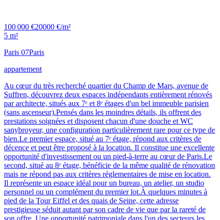
100 000 €
20000 €/m²
5 m²
Paris 07
Paris
appartement
Au cœur du très recherché quartier du Champ de Mars, avenue de
Suffren, découvrez deux espaces indépendants entièrement rénovés
par architecte, situés aux 7ᵉ et 8ᵉ étages d'un bel immeuble parisien
(sans ascenseur).Pensés dans les moindres détails, ils offrent des
prestations soignées et disposent chacun d'une douche et WC
sanybroyeur, une configuration particulièrement rare pour ce type de
bien.Le premier espace, situé au 7ᵉ étage, répond aux critères de
décence et peut être proposé à la location. Il constitue une excellente
opportunité d'investissement ou un pied-à-terre au cœur de Paris.Le
second, situé au 8ᵉ étage, bénéficie de la même qualité de rénovation
mais ne répond pas aux critères réglementaires de mise en location.
Il représente un espace idéal pour un bureau, un atelier, un studio
personnel ou un complément du premier lot.À quelques minutes à
pied de la Tour Eiffel et des quais de Seine, cette adresse
prestigieuse séduit autant par son cadre de vie que par la rareté de
son offre. Une opportunité patrimoniale dans l'un des secteurs les