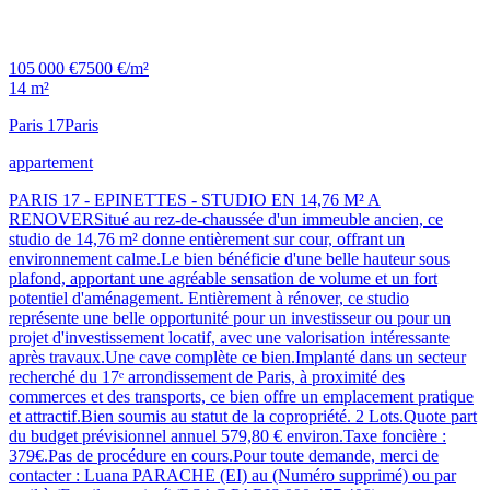
105 000 €
7500 €/m²
14 m²
Paris 17
Paris
appartement
PARIS 17 - EPINETTES - STUDIO EN 14,76 M² A
RENOVERSitué au rez-de-chaussée d'un immeuble ancien, ce
studio de 14,76 m² donne entièrement sur cour, offrant un
environnement calme.Le bien bénéficie d'une belle hauteur sous
plafond, apportant une agréable sensation de volume et un fort
potentiel d'aménagement. Entièrement à rénover, ce studio
représente une belle opportunité pour un investisseur ou pour un
projet d'investissement locatif, avec une valorisation intéressante
après travaux.Une cave complète ce bien.Implanté dans un secteur
recherché du 17ᵉ arrondissement de Paris, à proximité des
commerces et des transports, ce bien offre un emplacement pratique
et attractif.Bien soumis au statut de la copropriété. 2 Lots.Quote part
du budget prévisionnel annuel 579,80 € environ.Taxe foncière :
379€.Pas de procédure en cours.Pour toute demande, merci de
contacter : Luana PARACHE (EI) au (Numéro supprimé) ou par