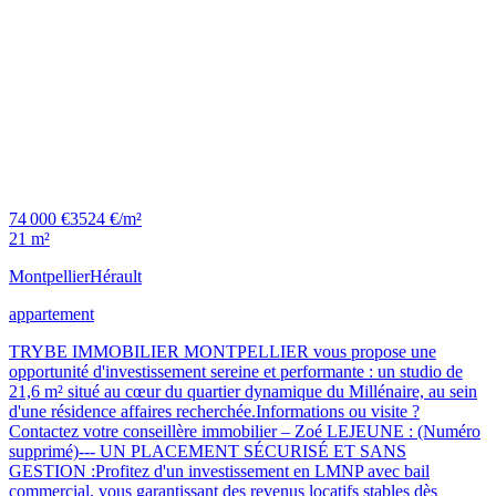
74 000 €
3524 €/m²
21 m²
Montpellier
Hérault
appartement
TRYBE IMMOBILIER MONTPELLIER vous propose une
opportunité d'investissement sereine et performante : un studio de
21,6 m² situé au cœur du quartier dynamique du Millénaire, au sein
d'une résidence affaires recherchée.Informations ou visite ?
Contactez votre conseillère immobilier – Zoé LEJEUNE : (Numéro
supprimé)--- UN PLACEMENT SÉCURISÉ ET SANS
GESTION :Profitez d'un investissement en LMNP avec bail
commercial, vous garantissant des revenus locatifs stables dès