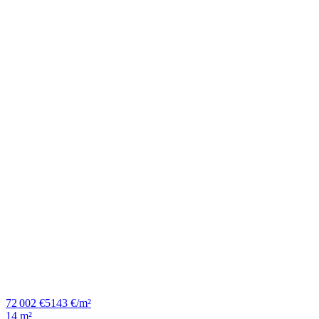
72 002 €
5143 €/m²
14 m²