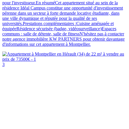
pour l'investisseur.En résuméCet appartement situé au sein de la
résidence Idéal Campus constitue une opportunité d'investissement
pérenne dans un secteur à forte demande locative étudiante, dans
une ville dynamique et réputée pour la qualité de ses
universités.Prestations complémentaires :Cuisine aménagée et
équipéeRésidence sécurisée (badge, vidéosurveillance)Espaces
communs : salle de détente, salle de fitnessN'hésitez pas à contacter
notre agence immobilière KW PARTNERS pour obtenir davantage
d'informations sur cet appartement à Montpellier.
3