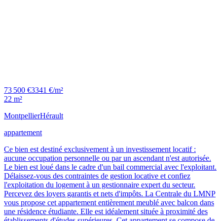
73 500 €
3341 €/m²
22 m²
Montpellier
Hérault
appartement
Ce bien est destiné exclusivement à un investissement locatif :
aucune occupation personnelle ou par un ascendant n'est autorisée.
Le bien est loué dans le cadre d'un bail commercial avec l'exploitant.
Délaissez-vous des contraintes de gestion locative et confiez
l'exploitation du logement à un gestionnaire expert du secteur.
Percevez des loyers garantis et nets d'impôts. La Centrale du LMNP
vous propose cet appartement entièrement meublé avec balcon dans
une résidence étudiante. Elle est idéalement située à proximité des
établissements d'études supérieures. Cet appartement se compose de