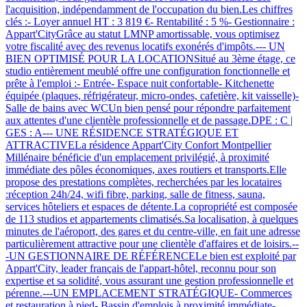
l'acquisition, indépendamment de l'occupation du bien.Les chiffres
clés :- Loyer annuel HT : 3 819 €- Rentabilité : 5 %- Gestionnaire :
Appart'CityGrâce au statut LMNP amortissable, vous optimisez
votre fiscalité avec des revenus locatifs exonérés d'impôts.--- UN
BIEN OPTIMISÉ POUR LA LOCATIONSitué au 3ème étage, ce
studio entièrement meublé offre une configuration fonctionnelle et
prête à l'emploi :- Entrée- Espace nuit confortable- Kitchenette
équipée (plaques, réfrigérateur, micro-ondes, cafetière, kit vaisselle)-
Salle de bains avec WCUn bien pensé pour répondre parfaitement
aux attentes d'une clientèle professionnelle et de passage.DPE : C |
GES : A--- UNE RÉSIDENCE STRATÉGIQUE ET
ATTRACTIVELa résidence Appart'City Confort Montpellier
Millénaire bénéficie d'un emplacement privilégié, à proximité
immédiate des pôles économiques, axes routiers et transports.Elle
propose des prestations complètes, recherchées par les locataires
:réception 24h/24, wifi fibre, parking, salle de fitness, sauna,
services hôteliers et espaces de détente.La copropriété est composée
de 113 studios et appartements climatisés.Sa localisation, à quelques
minutes de l'aéroport, des gares et du centre-ville, en fait une adresse
particulièrement attractive pour une clientèle d'affaires et de loisirs.--
-UN GESTIONNAIRE DE RÉFÉRENCELe bien est exploité par
Appart'City, leader français de l'appart-hôtel, reconnu pour son
expertise et sa solidité, vous assurant une gestion professionnelle et
pérenne.---UN EMPLACEMENT STRATÉGIQUE- Commerces
et restauration à pied- Bassin d'emplois à proximité immédiate-