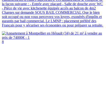
la façon suivante : - Entrée avec placard - Salle de douche avec WC
- Pièce de vie avec kitchenette équipée accès au balcon de 4m2
Charges sur demande SOUS BAIL COMMERCIAL Que le bien
soit occupé ou non vous percevrez vos loyers, exonérés d'impôts et
garantis par bail commercial. Le LMNP : placement préféré des
Français pour y sécuriser ses économies ou pour préparer sa retraite.
8