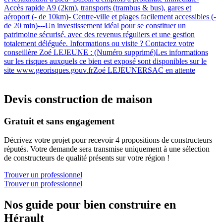
Accès rapide A9 (2km), transports (trambus & bus), gares et
aéroport (- de 10km)- Centre-ville et plages facilement accessibles (-
de 20 min)---Un investissement idéal pour se constituer un
patrimoine sécurisé, avec des revenus réguliers et une gestion
totalement déléguée. Informations ou visite ? Contactez votre
conseillère Zoé LEJEUNE : (Numéro supprimé)Les informations
sur les risques auxquels ce bien est exposé sont disponibles sur le
site www.georisques.gouv.frZoé LEJEUNERSAC en attente
Devis construction de maison
Gratuit et sans engagement
Décrivez votre projet pour recevoir 4 propositions de constructeurs
réputés. Votre demande sera transmise uniquement à une sélection
de constructeurs de qualité présents sur votre région !
Trouver un professionnel
Trouver un professionnel
Nos guide pour bien construire en
Hérault