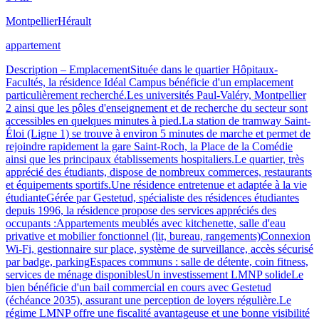
Montpellier
Hérault
appartement
Description – EmplacementSituée dans le quartier Hôpitaux-
Facultés, la résidence Idéal Campus bénéficie d'un emplacement
particulièrement recherché.Les universités Paul-Valéry, Montpellier
2 ainsi que les pôles d'enseignement et de recherche du secteur sont
accessibles en quelques minutes à pied.La station de tramway Saint-
Éloi (Ligne 1) se trouve à environ 5 minutes de marche et permet de
rejoindre rapidement la gare Saint-Roch, la Place de la Comédie
ainsi que les principaux établissements hospitaliers.Le quartier, très
apprécié des étudiants, dispose de nombreux commerces, restaurants
et équipements sportifs.Une résidence entretenue et adaptée à la vie
étudianteGérée par Gestetud, spécialiste des résidences étudiantes
depuis 1996, la résidence propose des services appréciés des
occupants :Appartements meublés avec kitchenette, salle d'eau
privative et mobilier fonctionnel (lit, bureau, rangements)Connexion
Wi-Fi, gestionnaire sur place, système de surveillance, accès sécurisé
par badge, parkingEspaces communs : salle de détente, coin fitness,
services de ménage disponiblesUn investissement LMNP solideLe
bien bénéficie d'un bail commercial en cours avec Gestetud
(échéance 2035), assurant une perception de loyers régulière.Le
régime LMNP offre une fiscalité avantageuse et une bonne visibilité