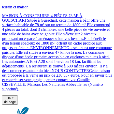
terrain et maison
MAISON À CONSTRUIRE 4 PIÈCES 78 M² À
GUESCHARTSituée à Gueschart, cette maison à bâtir offre une
surface habitable de 78 m² sur un terrain de 1800 m².Elle comprend
4 pièces au total, dont 3 chambres, une belle pièce de vie ouverte et
une salle de bains avec baignoire.Elle s'élève sur 2 niveaux,
proposant un espace à aménager selon vos besoins.Elle bénéficie
d'un terrain spacieux de 1800 m², offrant un cadre propice aux
projets extérieurs.ENVIRONNEMENTGueschart est une commune
paisible. Elle est située à environ 47 km de la mer. La commune
dispose d'une école primaire accessible en quelques minutes à pied.
Les autoroutes A16 et A28 sont à environ 18 km, facilitant les
déplacements. Un restaurant se trouve à 600 mètres environ. Il y a
des commerces autour du bien.NOUS CONTACTERCette maison
est proposée à la vente au prix de 236 537 euros. Pour en savoir plus
et concrétiser votre projet, prenez contact avec Camille
CISSEVILLE, Maisons Les Naturelles Abbeville, au (Numéro
supprimé).
Haut
de page