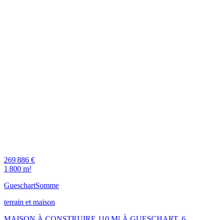
269 886 €
1 800 m²
Gueschart
Somme
terrain et maison
MAISON À CONSTRUIRE 110 M² À GUESCHART, 6