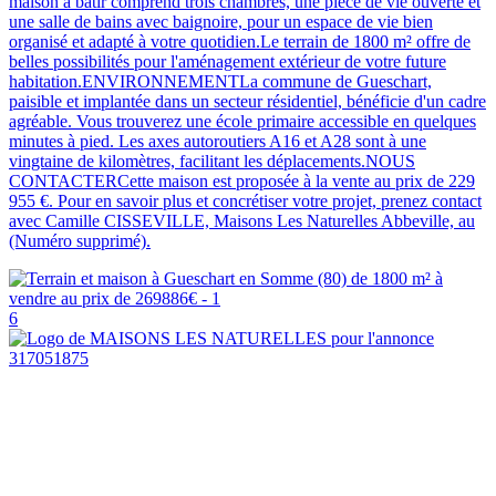
maison à bâtir comprend trois chambres, une pièce de vie ouverte et
une salle de bains avec baignoire, pour un espace de vie bien
organisé et adapté à votre quotidien.Le terrain de 1800 m² offre de
belles possibilités pour l'aménagement extérieur de votre future
habitation.ENVIRONNEMENTLa commune de Gueschart,
paisible et implantée dans un secteur résidentiel, bénéficie d'un cadre
agréable. Vous trouverez une école primaire accessible en quelques
minutes à pied. Les axes autoroutiers A16 et A28 sont à une
vingtaine de kilomètres, facilitant les déplacements.NOUS
CONTACTERCette maison est proposée à la vente au prix de 229
955 €. Pour en savoir plus et concrétiser votre projet, prenez contact
avec Camille CISSEVILLE, Maisons Les Naturelles Abbeville, au
(Numéro supprimé).
6