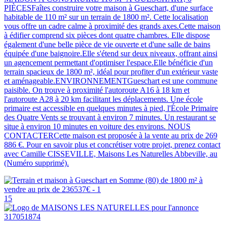
PIÈCESFaîtes construire votre maison à Gueschart, d'une surface
habitable de 110 m² sur un terrain de 1800 m². Cette localisation
vous offre un cadre calme à proximité des grands axes.Cette maison
à édifier comprend six pièces dont quatre chambres. Elle dispose
également d'une belle pièce de vie ouverte et d'une salle de bains
équipée d'une baignoire.Elle s'étend sur deux niveaux, offrant ainsi
un agencement permettant d'optimiser l'espace.Elle bénéficie d'un
terrain spacieux de 1800 m², idéal pour profiter d'un extérieur vaste
et aménageable.ENVIRONNEMENTGueschart est une commune
paisible. On trouve à proximité l'autoroute A16 à 18 km et
l'autoroute A28 à 20 km facilitant les déplacements. Une école
primaire est accessible en quelques minutes à pied, l'École Primaire
des Quatre Vents se trouvant à environ 7 minutes. Un restaurant se
situe à environ 10 minutes en voiture des environs. NOUS
CONTACTERCette maison est proposée à la vente au prix de 269
886 €. Pour en savoir plus et concrétiser votre projet, prenez contact
avec Camille CISSEVILLE, Maisons Les Naturelles Abbeville, au
(Numéro supprimé).
15