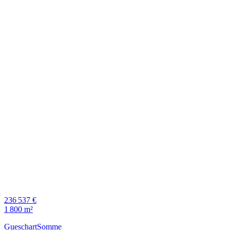
236 537 €
1 800 m²
Gueschart
Somme