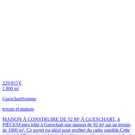
229 955 €
1 800 m²
Gueschart
Somme
terrain et maison
MAISON À CONSTRUIRE DE 92 M² À GUESCHART, 4
PIÈCESFaites bâtir à Gueschart une maison de 92 m² sur un terrain
de 1800 m². Ce projet est idéal pour profiter du cadre paisible.Cette