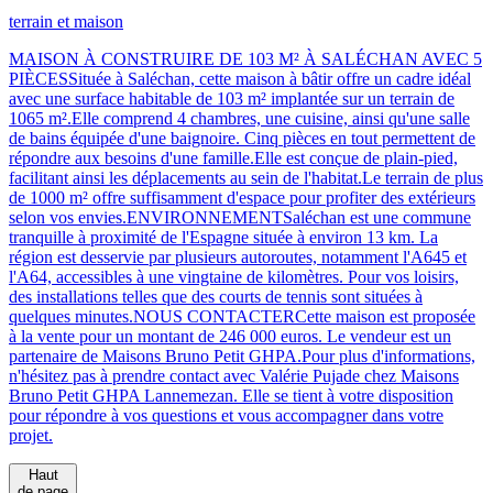
terrain et maison
MAISON À CONSTRUIRE DE 103 M² À SALÉCHAN AVEC 5
PIÈCESSituée à Saléchan, cette maison à bâtir offre un cadre idéal
avec une surface habitable de 103 m² implantée sur un terrain de
1065 m².Elle comprend 4 chambres, une cuisine, ainsi qu'une salle
de bains équipée d'une baignoire. Cinq pièces en tout permettent de
répondre aux besoins d'une famille.Elle est conçue de plain-pied,
facilitant ainsi les déplacements au sein de l'habitat.Le terrain de plus
de 1000 m² offre suffisamment d'espace pour profiter des extérieurs
selon vos envies.ENVIRONNEMENTSaléchan est une commune
tranquille à proximité de l'Espagne située à environ 13 km. La
région est desservie par plusieurs autoroutes, notamment l'A645 et
l'A64, accessibles à une vingtaine de kilomètres. Pour vos loisirs,
des installations telles que des courts de tennis sont situées à
quelques minutes.NOUS CONTACTERCette maison est proposée
à la vente pour un montant de 246 000 euros. Le vendeur est un
partenaire de Maisons Bruno Petit GHPA.Pour plus d'informations,
n'hésitez pas à prendre contact avec Valérie Pujade chez Maisons
Bruno Petit GHPA Lannemezan. Elle se tient à votre disposition
pour répondre à vos questions et vous accompagner dans votre
projet.
Haut
de page