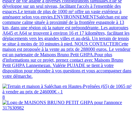
espace de vie adapté à diverses configurations familiales.Elle se
développe sur un seul niveau, facilitant l'accès à l'ensemble des
espaces.Le terrain de plus de 1000 m² offre un vaste extérieur à
aménager selon vos envies.ENVIRONNEMENTSaléchan est une
commune calme située à proximité de la frontière espagnole à 13
km, dans une région où la nature est prépondérante. Les autoroutes
A645 et A64 se trouvent à environ 16 et 17 kilomètres, facilitant les
déplacements vers les grandes villes et au-delà. Un terrain de tennis
se situe à moins de 10 minutes à pied. NOUS CONTACTERCette
maison est proposée à la vente au prix de 288000 euros. Le vendeur
est un partenaire de Maisons Bruno Petit GHPA.Pour plus
d'informations sur ce projet, prenez contact avec Maisons Bruno
Petit GHPA Lannemezan. Valérie PUJADE se tient à votre
disposition pour répondre à vos questions et vous accompagner dans
votre démarche.
8