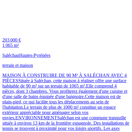
203 000 €
1 065 m²
Saléchan
Hautes-Pyrénées
terrain et maison
MAISON À CONSTRUIRE DE 90 M² À SALÉCHAN AVEC 4
PIÈCESSituée à Saléchan, cette maison à réaliser offre une surface
habitable de 90 m² sur un terrain de 1065 m².Elle comprend 4
pièces, dont 3 chambres. Vous profiterez également d'une cuisine et
d'une salle de bains équipée d'une baignoire.Cette maison est de
plain-pied, ce qui facilite tous les déplacements au sein de
l'habitation.Le terrain de plus de 1000 m² constitue un espace
extérieur appréciable pour aménager selon vos
envies.ENVIRONNEMENTSaléchan est une commune tranquille
située à environ 13 km de la frontière espagnole. Des installations de
tennis se trouvent à proximité pour vos loisirs sportifs. Les axes