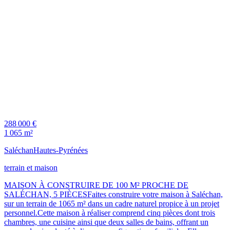
288 000 €
1 065 m²
Saléchan
Hautes-Pyrénées
terrain et maison
MAISON À CONSTRUIRE DE 100 M² PROCHE DE
SALÉCHAN, 5 PIÈCESFaites construire votre maison à Saléchan,
sur un terrain de 1065 m² dans un cadre naturel propice à un projet
personnel.Cette maison à réaliser comprend cinq pièces dont trois
chambres, une cuisine ainsi que deux salles de bains, offrant un