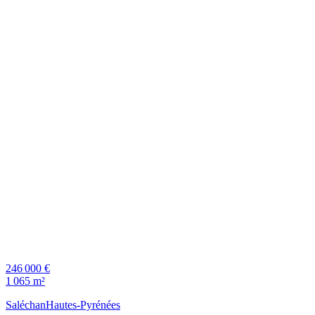
246 000 €
1 065 m²
Saléchan
Hautes-Pyrénées