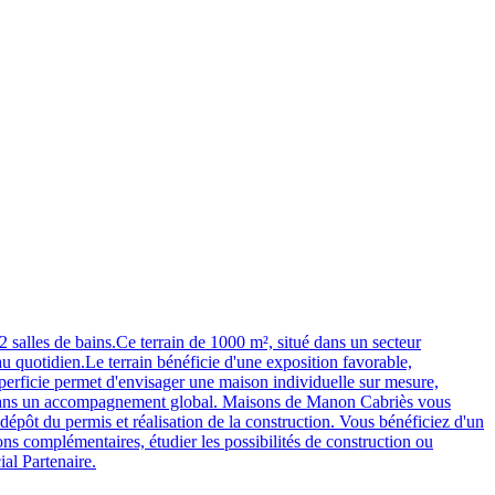
lles de bains.Ce terrain de 1000 m², situé dans un secteur
au quotidien.Le terrain bénéficie d'une exposition favorable,
uperficie permet d'envisager une maison individuelle sur mesure,
crit dans un accompagnement global. Maisons de Manon Cabriès vous
dépôt du permis et réalisation de la construction. Vous bénéficiez d'un
ons complémentaires, étudier les possibilités de construction ou
al Partenaire.