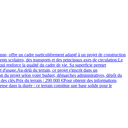
nne, offre un cadre particulièrement adapté à un projet de construction
nts scolaires, des transports et des principaux axes de circulation.Le
qui renforce la qualité du cadre de vie. Sa superficie permet
 d'usage.Au-delà du terrain, ce projet s'inscrit dans un
n du projet selon votre budget, démarches administratives, dépôt du
e des clés.Prix du terrain : 290 000 €Pour obtenir des informations
nse dans la durée : ce terrain constitue une base solide pour le