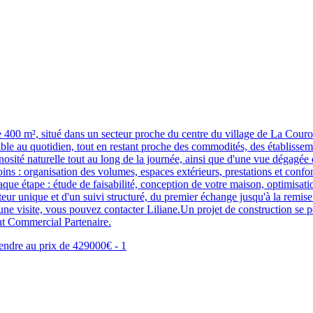
e 400 m², situé dans un secteur proche du centre du village de La Couro
ble au quotidien, tout en restant proche des commodités, des établisseme
nosité naturelle tout au long de la journée, ainsi que d'une vue dégagée 
s : organisation des volumes, espaces extérieurs, prestations et confort
étape : étude de faisabilité, conception de votre maison, optimisatio
uteur unique et d'un suivi structuré, du premier échange jusqu'à la remis
une visite, vous pouvez contacter Liliane.Un projet de construction se pe
t Commercial Partenaire.