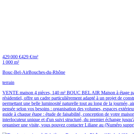
429 000 €
429 €/m²
1 000 m²
Bouc-Bel-Air
Bouches-du-Rhône
terrain
VENTE maison 4 pièces, 140 m² BOUC BEL AIR Maison à étage partiel 
résidentiel, offre un cadre particulièrement adapté à un projet de con
permettant une belle luminosité naturelle tout au long de la journée, 
pensée selon vos besoins : organisation des volumes, espaces extérieu
guide à chaque étape : étude de faisabilité, conception de votre maison
interlocuteur unique et d'un suivi structuré, du premier échange jusqu'
organiser une visite, vous pouvez contacter Liliane au (Numéro su