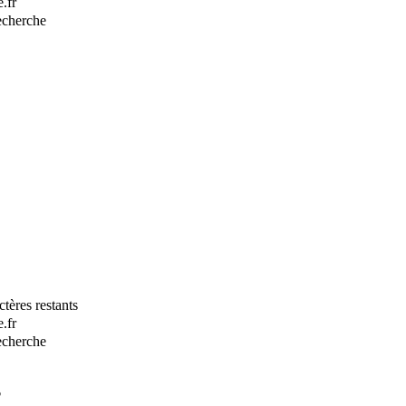
.fr
recherche
tères restants
.fr
recherche
?