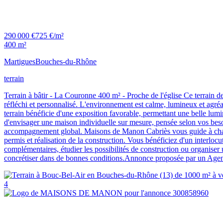
290 000 €
725 €/m²
400 m²
Martigues
Bouches-du-Rhône
terrain
Terrain à bâtir - La Couronne 400 m² - Proche de l'église Ce terrain d
réfléchi et personnalisé. L'environnement est calme, lumineux et agréa
terrain bénéficie d'une exposition favorable, permettant une belle lumi
d'envisager une maison individuelle sur mesure, pensée selon vos besoin
accompagnement global. Maisons de Manon Cabriès vous guide à chaque 
permis et réalisation de la construction. Vous bénéficiez d'un interloc
complémentaires, étudier les possibilités de construction ou organiser 
concrétiser dans de bonnes conditions.Annonce proposée par un Agen
4