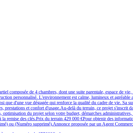
composée de 4 chambres, dont une suite parentale, espace de vie, 2 sa
struction personnalisé. L'environnement est calme, lumineux et agréable 
ainsi que d'une vue dégagée qui renforce la qualité du cadre de vie. Sa s
rs, prestations et confort d'usage.Au-delà du terrain, ce projet s'ins
, optimisation du projet selon votre budget, démarches administratives, 
à la remise des clés.Prix du terrain 429 000 €Pour obtenir des informati
pprimé) ou (Numéro supprimé).Annonce proposée par un Agent Commerci