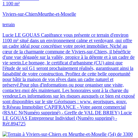
1 100 m²
Viviers-sur-Chiers
Meurthe-et-Moselle
terrain
Lucie LE GOUAS Capifrance vous présente ce terrain d'environ
1100 m² situé dans un environnement calme et verdoyant, qui offre
un cadre idéal pour concrétiser votre projet immobilier. Niché au
cœur de la charmante commune de Viviers-sur-Chiers, il bénéficie
d'une vue dégagée sur la vallée, propice à la détente et à un cadre de
vie serein.Le bornage, le certificat d'urbanisme (CU) ainsi que
l'étude de sol G1 seront prochainement réalisés, garantissant ainsi la
faisabilité de votre construction. Profitez de cette belle opportunité
pour bâtir la maison de vos rêves dans un cadre naturel et
préservé.Pour plus d'informations ou pour organiser une visite,
contactez-moi dès maintenant. Les honoraires sont à la charge du
vendeur.Les informations sur les risques auxquels ce bien est exposé
sont disponibles sur le site Géorisques : www. georisques. gouv.
fr.Réseau Immobilier CAPIFRANCE - Votre agent commercial
(RSAC N(Numéro supprimé) - Greffe de VAL DE BRIEY) Lucie
LE GOUAS Entrepreneur Individuel (Numéro supprimé) -
Réf.894725