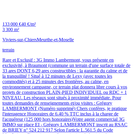
133 000 €
40 €/m²
3 300 m²
Viviers-sur-Chiers
Meurthe-et-Moselle
terrain
Rare et Exclusif : 3G Immo Lambermont, vous présente en
exclusivité, à Braumont (commune un terrain d'une surface totale de
33 ares DONT 6,29 ares constructibles : la garantie du calme et de
la tranquillité ! Situé à 12 minutes de Lexy (avec toutes les
commodités) et à 25 minutes des frontières, au calme, en
environnement campagne, ce terrain plat donnera libre cours à vos
projets de construction PLAIN-PIED INDIVIDUEL ou RDC + 1
NIVEAU. Les réseaux sont situés à proximité immédiate. Pour
toutes demandes de renseignements et/ou visites : Grégory
LAMBERMONT (Numéro supprimé) Chers confères, je pratique
l'interagence Honoraires de 6.40 % TTC inclus à la charge de
l'acquéreur (125 000 hors honoraires)Votre agent commercial 3G
IMMO sur place EI - Grégory LAMBERMONT inscrit au RSAC
de BRIEY n° 524 212 917 Selon l'article L.561.5 du Code