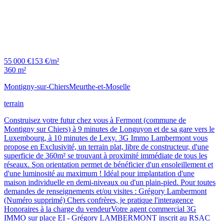
55 000 €
153 €/m²
360 m²
Montigny-sur-Chiers
Meurthe-et-Moselle
terrain
Construisez votre futur chez vous à Fermont (commune de
Montigny sur Chiers) à 9 minutes de Longuyon et de sa gare vers le
Luxembourg, à 10 minutes de Lexy. 3G Immo Lambermont vous
propose en Exclusivité, un terrain plat, libre de constructeur, d'une
superficie de 360m² se trouvant à proximité immédiate de tous les
réseaux. Son orientation permet de bénéficier d'un ensoleillement et
d'une luminosité au maximum ! Idéal pour implantation d'une
maison individuelle en demi-niveaux ou d'un plain-pied. Pour toutes
demandes de renseignements et/ou visites : Grégory Lambermont
(Numéro supprimé) Chers confrères, je pratique l'interagence
Honoraires à la charge du vendeurVotre agent commercial 3G
IMMO sur place EI - Grégory LAMBERMONT inscrit au RSAC