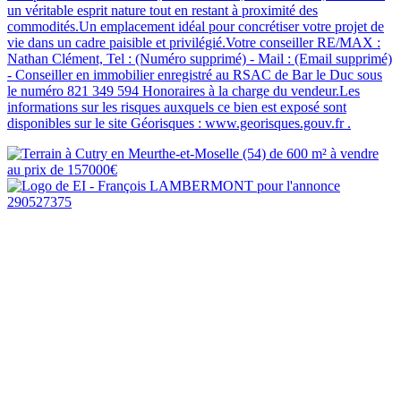
un véritable esprit nature tout en restant à proximité des
commodités.Un emplacement idéal pour concrétiser votre projet de
vie dans un cadre paisible et privilégié.Votre conseiller RE/MAX :
Nathan Clément, Tel : (Numéro supprimé) - Mail : (Email supprimé)
- Conseiller en immobilier enregistré au RSAC de Bar le Duc sous
le numéro 821 349 594 Honoraires à la charge du vendeur.Les
informations sur les risques auxquels ce bien est exposé sont
disponibles sur le site Géorisques : www.georisques.gouv.fr .