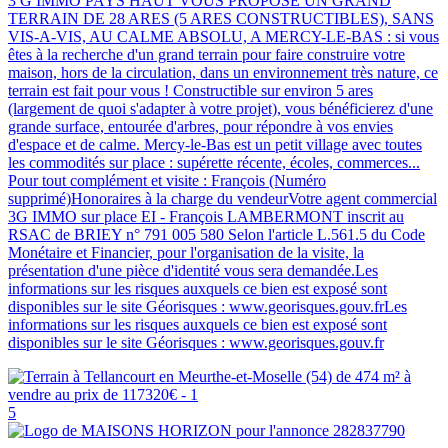
3 G IMMO PAYS HAUT VOUS PROPOSE UN GRAND
TERRAIN DE 28 ARES (5 ARES CONSTRUCTIBLES), SANS
VIS-A-VIS, AU CALME ABSOLU, A MERCY-LE-BAS : si vous
êtes à la recherche d'un grand terrain pour faire construire votre
maison, hors de la circulation, dans un environnement très nature, ce
terrain est fait pour vous ! Constructible sur environ 5 ares
(largement de quoi s'adapter à votre projet), vous bénéficierez d'une
grande surface, entourée d'arbres, pour répondre à vos envies
d'espace et de calme. Mercy-le-Bas est un petit village avec toutes
les commodités sur place : supérette récente, écoles, commerces...
Pour tout complément et visite : François (Numéro
supprimé)Honoraires à la charge du vendeurVotre agent commercial
3G IMMO sur place EI - François LAMBERMONT inscrit au
RSAC de BRIEY n° 791 005 580 Selon l'article L.561.5 du Code
Monétaire et Financier, pour l'organisation de la visite, la
présentation d'une pièce d'identité vous sera demandée.Les
informations sur les risques auxquels ce bien est exposé sont
disponibles sur le site Géorisques : www.georisques.gouv.frLes
informations sur les risques auxquels ce bien est exposé sont
disponibles sur le site Géorisques : www.georisques.gouv.fr
5