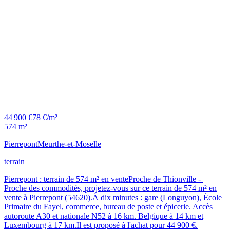
44 900 €
78 €/m²
574 m²
Pierrepont
Meurthe-et-Moselle
terrain
Pierrepont : terrain de 574 m² en venteProche de Thionville -
Proche des commodités, projetez-vous sur ce terrain de 574 m² en
vente à Pierrepont (54620).À dix minutes : gare (Longuyon), École
Primaire du Fayel, commerce, bureau de poste et épicerie. Accès
autoroute A30 et nationale N52 à 16 km. Belgique à 14 km et
Luxembourg à 17 km.Il est proposé à l'achat pour 44 900 €.