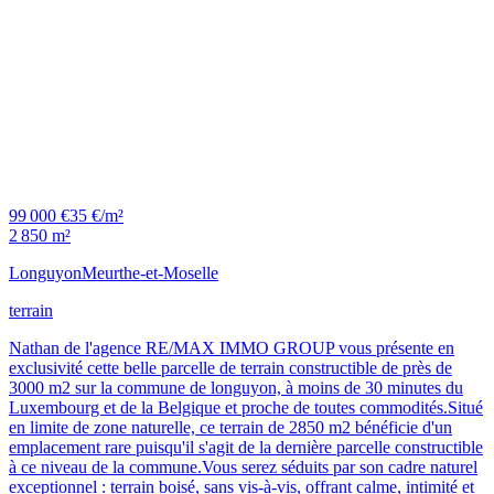
99 000 €
35 €/m²
2 850 m²
Longuyon
Meurthe-et-Moselle
terrain
Nathan de l'agence RE/MAX IMMO GROUP vous présente en
exclusivité cette belle parcelle de terrain constructible de près de
3000 m2 sur la commune de longuyon, à moins de 30 minutes du
Luxembourg et de la Belgique et proche de toutes commodités.Situé
en limite de zone naturelle, ce terrain de 2850 m2 bénéficie d'un
emplacement rare puisqu'il s'agit de la dernière parcelle constructible
à ce niveau de la commune.Vous serez séduits par son cadre naturel
exceptionnel : terrain boisé, sans vis-à-vis, offrant calme, intimité et