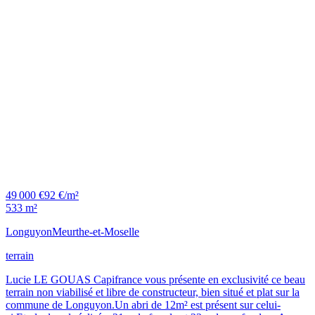
49 000 €
92 €/m²
533 m²
Longuyon
Meurthe-et-Moselle
terrain
Lucie LE GOUAS Capifrance vous présente en exclusivité ce beau
terrain non viabilisé et libre de constructeur, bien situé et plat sur la
commune de Longuyon.Un abri de 12m² est présent sur celui-