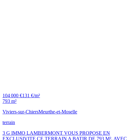
104 000 €
131 €/m²
793 m²
Viviers-sur-Chiers
Meurthe-et-Moselle
terrain
3 G IMMO LAMBERMONT VOUS PROPOSE EN
EXCLUSIVITE CE TERRAIN A BATIR DE 793 M², AVEC