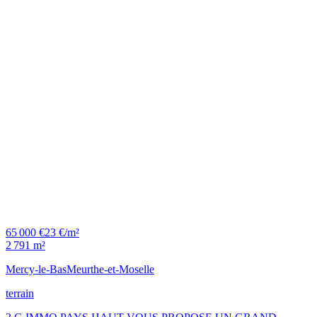
65 000 €
23 €/m²
2 791 m²
Mercy-le-Bas
Meurthe-et-Moselle
terrain