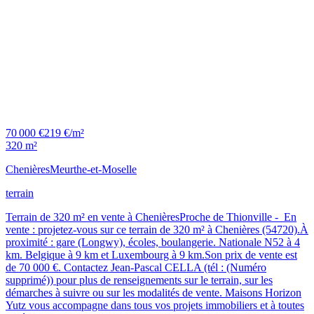
70 000 €
219 €/m²
320 m²
Chenières
Meurthe-et-Moselle
terrain
Terrain de 320 m² en vente à ChenièresProche de Thionville - En
vente : projetez-vous sur ce terrain de 320 m² à Chenières (54720).À
proximité : gare (Longwy), écoles, boulangerie. Nationale N52 à 4
km. Belgique à 9 km et Luxembourg à 9 km.Son prix de vente est
de 70 000 €. Contactez Jean-Pascal CELLA (tél : (Numéro
supprimé)) pour plus de renseignements sur le terrain, sur les
démarches à suivre ou sur les modalités de vente. Maisons Horizon
Yutz vous accompagne dans tous vos projets immobiliers et à toutes