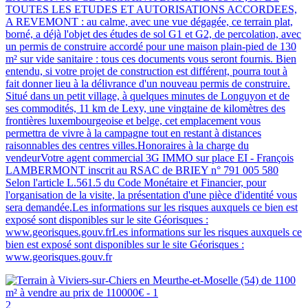
TOUTES LES ETUDES ET AUTORISATIONS ACCORDEES,
A REVEMONT : au calme, avec une vue dégagée, ce terrain plat,
borné, a déjà l'objet des études de sol G1 et G2, de percolation, avec
un permis de construire accordé pour une maison plain-pied de 130
m² sur vide sanitaire : tous ces documents vous seront fournis. Bien
entendu, si votre projet de construction est différent, pourra tout à
fait donner lieu à la délivrance d'un nouveau permis de construire.
Situé dans un petit village, à quelques minutes de Longuyon et de
ses commodités, 11 km de Lexy, une vingtaine de kilomètres des
frontières luxembourgeoise et belge, cet emplacement vous
permettra de vivre à la campagne tout en restant à distances
raisonnables des centres villes.Honoraires à la charge du
vendeurVotre agent commercial 3G IMMO sur place EI - François
LAMBERMONT inscrit au RSAC de BRIEY n° 791 005 580
Selon l'article L.561.5 du Code Monétaire et Financier, pour
l'organisation de la visite, la présentation d'une pièce d'identité vous
sera demandée.Les informations sur les risques auxquels ce bien est
exposé sont disponibles sur le site Géorisques :
www.georisques.gouv.frLes informations sur les risques auxquels ce
bien est exposé sont disponibles sur le site Géorisques :
www.georisques.gouv.fr
2