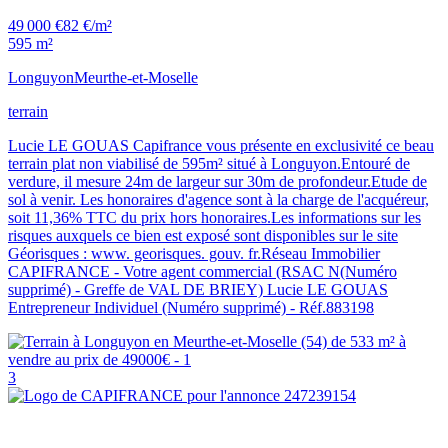
49 000 €
82 €/m²
595 m²
Longuyon
Meurthe-et-Moselle
terrain
Lucie LE GOUAS Capifrance vous présente en exclusivité ce beau
terrain plat non viabilisé de 595m² situé à Longuyon.Entouré de
verdure, il mesure 24m de largeur sur 30m de profondeur.Etude de
sol à venir. Les honoraires d'agence sont à la charge de l'acquéreur,
soit 11,36% TTC du prix hors honoraires.Les informations sur les
risques auxquels ce bien est exposé sont disponibles sur le site
Géorisques : www. georisques. gouv. fr.Réseau Immobilier
CAPIFRANCE - Votre agent commercial (RSAC N(Numéro
supprimé) - Greffe de VAL DE BRIEY) Lucie LE GOUAS
Entrepreneur Individuel (Numéro supprimé) - Réf.883198
3