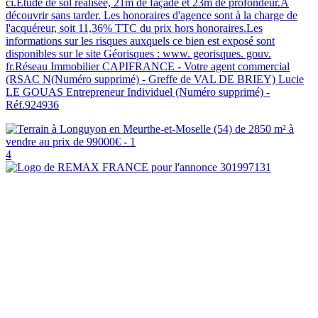
ci.Etude de sol réalisée, 21m de façade et 23m de profondeur.A
découvrir sans tarder. Les honoraires d'agence sont à la charge de
l'acquéreur, soit 11,36% TTC du prix hors honoraires.Les
informations sur les risques auxquels ce bien est exposé sont
disponibles sur le site Géorisques : www. georisques. gouv.
fr.Réseau Immobilier CAPIFRANCE - Votre agent commercial
(RSAC N(Numéro supprimé) - Greffe de VAL DE BRIEY) Lucie
LE GOUAS Entrepreneur Individuel (Numéro supprimé) -
Réf.924936
4