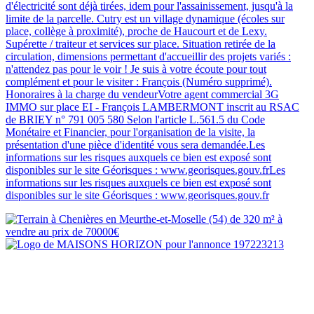
d'électricité sont déjà tirées, idem pour l'assainissement, jusqu'à la
limite de la parcelle. Cutry est un village dynamique (écoles sur
place, collège à proximité), proche de Haucourt et de Lexy.
Supérette / traiteur et services sur place. Situation retirée de la
circulation, dimensions permettant d'accueillir des projets variés :
n'attendez pas pour le voir ! Je suis à votre écoute pour tout
complément et pour le visiter : François (Numéro supprimé).
Honoraires à la charge du vendeurVotre agent commercial 3G
IMMO sur place EI - François LAMBERMONT inscrit au RSAC
de BRIEY n° 791 005 580 Selon l'article L.561.5 du Code
Monétaire et Financier, pour l'organisation de la visite, la
présentation d'une pièce d'identité vous sera demandée.Les
informations sur les risques auxquels ce bien est exposé sont
disponibles sur le site Géorisques : www.georisques.gouv.frLes
informations sur les risques auxquels ce bien est exposé sont
disponibles sur le site Géorisques : www.georisques.gouv.fr