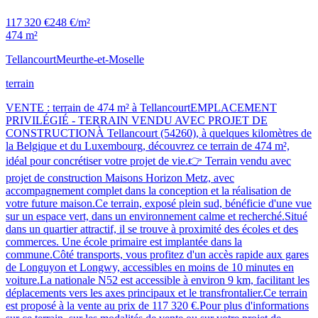
117 320 €
248 €/m²
474 m²
Tellancourt
Meurthe-et-Moselle
terrain
VENTE : terrain de 474 m² à TellancourtEMPLACEMENT
PRIVILÉGIÉ - TERRAIN VENDU AVEC PROJET DE
CONSTRUCTIONÀ Tellancourt (54260), à quelques kilomètres de
la Belgique et du Luxembourg, découvrez ce terrain de 474 m²,
idéal pour concrétiser votre projet de vie.👉 Terrain vendu avec
projet de construction Maisons Horizon Metz, avec
accompagnement complet dans la conception et la réalisation de
votre future maison.Ce terrain, exposé plein sud, bénéficie d'une vue
sur un espace vert, dans un environnement calme et recherché.Situé
dans un quartier attractif, il se trouve à proximité des écoles et des
commerces. Une école primaire est implantée dans la
commune.Côté transports, vous profitez d'un accès rapide aux gares
de Longuyon et Longwy, accessibles en moins de 10 minutes en
voiture.La nationale N52 est accessible à environ 9 km, facilitant les
déplacements vers les axes principaux et le transfrontalier.Ce terrain
est proposé à la vente au prix de 117 320 €.Pour plus d'informations