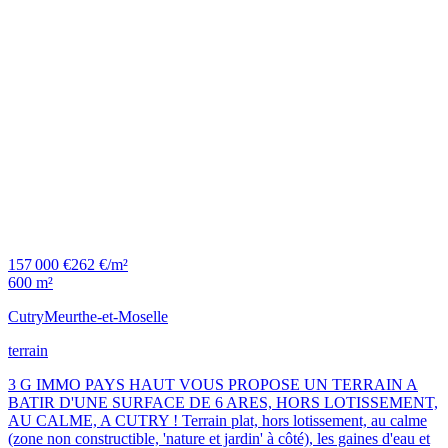
157 000 €
262 €/m²
600 m²
Cutry
Meurthe-et-Moselle
terrain
3 G IMMO PAYS HAUT VOUS PROPOSE UN TERRAIN A
BATIR D'UNE SURFACE DE 6 ARES, HORS LOTISSEMENT,
AU CALME, A CUTRY ! Terrain plat, hors lotissement, au calme
(zone non constructible, 'nature et jardin' à côté), les gaines d'eau et