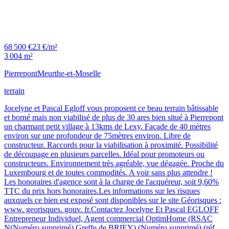
68 500 €
23 €/m²
3 004 m²
Pierrepont
Meurthe-et-Moselle
terrain
Jocelyne et Pascal Egloff vous proposent ce beau terrain bâtissable
et borné mais non viabilisé de plus de 30 ares bien situé à Pierrepont
un charmant petit village à 13kms de Lexy. Façade de 40 mètres
environ sur une profondeur de 75mètres environ. Libre de
constructeur. Raccords pour la viabilisation à proximité. Possibilité
de découpage en plusieurs parcelles. Idéal pour promoteurs ou
constructeurs. Environnement très agréable, vue dégagée. Proche du
Luxembourg et de toutes commodités. A voir sans plus attendre !
Les honoraires d'agence sont à la charge de l'acquéreur, soit 9,60%
TTC du prix hors honoraires.Les informations sur les risques
auxquels ce bien est exposé sont disponibles sur le site Géorisques :
www. georisques. gouv. fr.Contactez Jocelyne Et Pascal EGLOFF
Entrepreneur Individuel, Agent commercial OptimHome (RSAC
N(Numéro supprimé) Greffe de BRIEY) (Numéro supprimé) (réf.