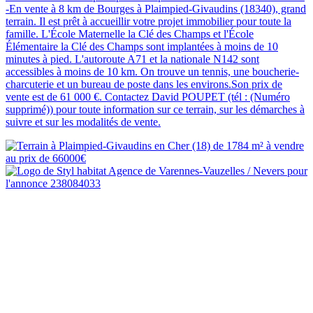
-En vente à 8 km de Bourges à Plaimpied-Givaudins (18340), grand
terrain. Il est prêt à accueillir votre projet immobilier pour toute la
famille. L'École Maternelle la Clé des Champs et l'École
Élémentaire la Clé des Champs sont implantées à moins de 10
minutes à pied. L'autoroute A71 et la nationale N142 sont
accessibles à moins de 10 km. On trouve un tennis, une boucherie-
charcuterie et un bureau de poste dans les environs.Son prix de
vente est de 61 000 €. Contactez David POUPET (tél : (Numéro
supprimé)) pour toute information sur ce terrain, sur les démarches à
suivre et sur les modalités de vente.