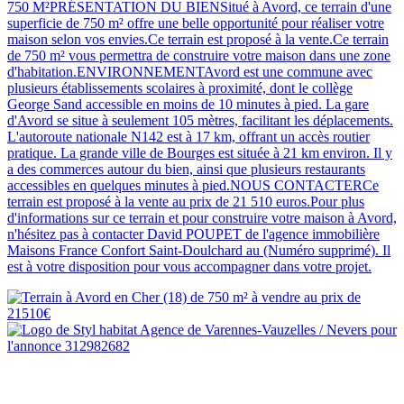
750 M²PRÉSENTATION DU BIENSitué à Avord, ce terrain d'une
superficie de 750 m² offre une belle opportunité pour réaliser votre
maison selon vos envies.Ce terrain est proposé à la vente.Ce terrain
de 750 m² vous permettra de construire votre maison dans une zone
d'habitation.ENVIRONNEMENTAvord est une commune avec
plusieurs établissements scolaires à proximité, dont le collège
George Sand accessible en moins de 10 minutes à pied. La gare
d'Avord se situe à seulement 105 mètres, facilitant les déplacements.
L'autoroute nationale N142 est à 17 km, offrant un accès routier
pratique. La grande ville de Bourges est située à 21 km environ. Il y
a des commerces autour du bien, ainsi que plusieurs restaurants
accessibles en quelques minutes à pied.NOUS CONTACTERCe
terrain est proposé à la vente au prix de 21 510 euros.Pour plus
d'informations sur ce terrain et pour construire votre maison à Avord,
n'hésitez pas à contacter David POUPET de l'agence immobilière
Maisons France Confort Saint-Doulchard au (Numéro supprimé). Il
est à votre disposition pour vous accompagner dans votre projet.