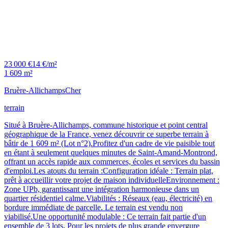
23 000 €
14 €/m²
1 609 m²
Bruère-Allichamps
Cher
terrain
Situé à Bruère-Allichamps, commune historique et point central
géographique de la France, venez découvrir ce superbe terrain à
bâtir de 1 609 m² (Lot n°2).Profitez d'un cadre de vie paisible tout
en étant à seulement quelques minutes de Saint-Amand-Montrond,
offrant un accès rapide aux commerces, écoles et services du bassin
d'emploi.Les atouts du terrain :Configuration idéale : Terrain plat,
prêt à accueillir votre projet de maison individuelleEnvironnement :
Zone UPb, garantissant une intégration harmonieuse dans un
quartier résidentiel calme.Viabilités : Réseaux (eau, électricité) en
bordure immédiate de parcelle. Le terrain est vendu non
viabilisé.Une opportunité modulable : Ce terrain fait partie d'un
ensemble de 3 lots. Pour les projets de plus grande envergure