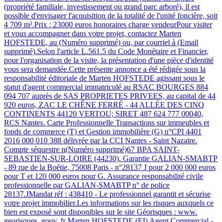
(propriété familiale, investissement ou grand parc arboré), il est
possible d'envisager l'acquisition de la totalité de l'unité foncière, soit
4 709 m².Prix : 23000 euros honoraires charge vendeurPour visiter
et vous accompagner dans votre projet, contactez Marten
HOFSTEDE, au (Numéro supprimé) ou, par courriel à (Email
supprimé).Selon l'article L.561.5 du Code Monétaire et Financier,
pour l'organisation de la visite, la présentation d'une pièce d'identité
vous sera demandée.Cette présente annonce a été rédigée sous la
responsabilité éditoriale de Marten HOFSTEDE agissant sous le
statut d'agent commercial immatriculé au RSAC BOURGES 884
094 707 auprès de SAS PROPRIETES PRIVEES, au capital de 44
920 euros, ZAC LE CHÊNE FERRÉ - 44 ALLÉE DES CINQ
CONTINENTS 44120 VERTOU; SIRET 487 624 777 00040,
RCS Nantes. Carte Professionnelle Transactions sur immeubles et
fonds de commerce (T) et Gestion immobilière (G) n°CPI 4401
2016 000 010 388 délivrée par la CCI Nantes - Saint Nazaire.
Compte séquestre n(Numéro supprimé)67 BPA SAINT-
SEBASTIEN-SUR-LOIRE (44230). Garantie GALIAN-SMABTP
- 89 rue de la Boétie, 75008 Paris - n°28137 J pour 2 000 000 euros
pour T et 120 000 euros pour G. Assurance responsabilité civile
professionnelle par GALIAN-SMABTP n° de police
28137.JMandat réf : 438410 - Le professionnel garantit et sécurise
votre projet immobilier.Les informations sur les risques auxquels ce
bien est exposé sont disponibles sur le site Géorisques : www.
georisques. gouv. fr Marten HOFSTEDE (EI) Agent Commercial -