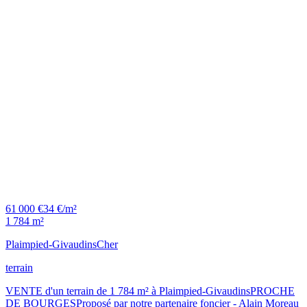
61 000 €
34 €/m²
1 784 m²
Plaimpied-Givaudins
Cher
terrain
VENTE d'un terrain de 1 784 m² à Plaimpied-GivaudinsPROCHE
DE BOURGESProposé par notre partenaire foncier - Alain Moreau