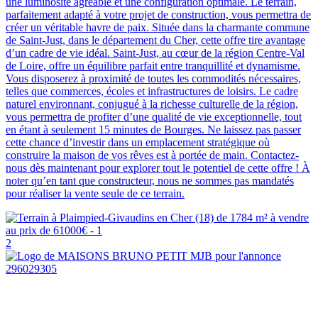
une luminosité agréable et une configuration optimale. Le terrain,
parfaitement adapté à votre projet de construction, vous permettra de
créer un véritable havre de paix. Située dans la charmante commune
de Saint-Just, dans le département du Cher, cette offre tire avantage
d’un cadre de vie idéal. Saint-Just, au cœur de la région Centre-Val
de Loire, offre un équilibre parfait entre tranquillité et dynamisme.
Vous disposerez à proximité de toutes les commodités nécessaires,
telles que commerces, écoles et infrastructures de loisirs. Le cadre
naturel environnant, conjugué à la richesse culturelle de la région,
vous permettra de profiter d’une qualité de vie exceptionnelle, tout
en étant à seulement 15 minutes de Bourges. Ne laissez pas passer
cette chance d’investir dans un emplacement stratégique où
construire la maison de vos rêves est à portée de main. Contactez-
nous dès maintenant pour explorer tout le potentiel de cette offre ! À
noter qu’en tant que constructeur, nous ne sommes pas mandatés
pour réaliser la vente seule de ce terrain.
2