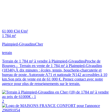
61 000 €
34 €/m²
1 784 m²
Plaimpied-Givaudins
Cher
terrain
Terrain de 1 784 m² à vendre à Plaimpied-GivaudinsProche de
Bourges - Terrain en vente de 1 784 m² à Plaimpied-Givaudins
(18340).À dix minutes : écoles, tennis, boucherie-charcuterie et
bureau de poste. Autoroute A71 et nationale N142 accessibles à 10
km.Son prix de vente est de 61 000 €. Prenez contact avec notre
agence pour plus de renseignements sur le terrain.
2