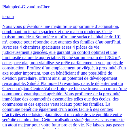
Plaimpied-Givaudins
Cher
terrain
Nous vous présentons une magnifique opportunité d’acquisition,
combinant un terrain spacieux et une maison moderne. Cette
maison, modèle « Sommière », offre une surface habitable de 101
m², conçue pour répondre aux attentes des familles d’aujourd’hui.
Avec ses 4 chambres spacieuses et ses 4 pièces de vie
judicieusement agencées, elle garantit un confort optimal et une
luminosité naturelle appréciable. Niché sur un terrain de 1784 m²,
cet espace plat, non viabilisé, se prête parfaitement à vos projets de
construction. Profitez d’un emplacement privilégié, à proximité d’un
axe routier important, tout en bénéficiant d’une possibilité de
division parcellaire, offrant ainsi un potentiel de développement
remarquable. Situé à Plaimpied-Givaudins, dans le département du
Cher en région Centre-Val de Loire, ce bien se trouve au cœur d’une
commune dynamique et agréable. Vous profiterez de la proximité
immédiate des commodités essentielles telles que des écoles, des
commerces et des espaces verts idéaux pour les familles. La
commune bénéficie également d’un accès facile à des centres
d’activités et de loisirs, garantissant un cadre de vie équilibré entre
sérénité et animation. Cette localisation stratégique est sans conteste
un atout majeur pour votre futur projet de vie. Ne laissez pas passer