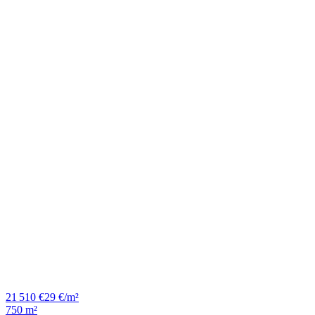
21 510 €
29 €/m²
750 m²