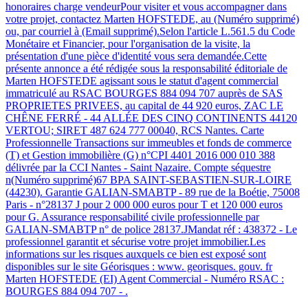
honoraires charge vendeurPour visiter et vous accompagner dans
votre projet, contactez Marten HOFSTEDE, au (Numéro supprimé)
ou, par courriel à (Email supprimé).Selon l'article L.561.5 du Code
Monétaire et Financier, pour l'organisation de la visite, la
présentation d'une pièce d'identité vous sera demandée.Cette
présente annonce a été rédigée sous la responsabilité éditoriale de
Marten HOFSTEDE agissant sous le statut d'agent commercial
immatriculé au RSAC BOURGES 884 094 707 auprès de SAS
PROPRIETES PRIVEES, au capital de 44 920 euros, ZAC LE
CHÊNE FERRÉ - 44 ALLÉE DES CINQ CONTINENTS 44120
VERTOU; SIRET 487 624 777 00040, RCS Nantes. Carte
Professionnelle Transactions sur immeubles et fonds de commerce
(T) et Gestion immobilière (G) n°CPI 4401 2016 000 010 388
délivrée par la CCI Nantes - Saint Nazaire. Compte séquestre
n(Numéro supprimé)67 BPA SAINT-SEBASTIEN-SUR-LOIRE
(44230). Garantie GALIAN-SMABTP - 89 rue de la Boétie, 75008
Paris - n°28137 J pour 2 000 000 euros pour T et 120 000 euros
pour G. Assurance responsabilité civile professionnelle par
GALIAN-SMABTP n° de police 28137.JMandat réf : 438372 - Le
professionnel garantit et sécurise votre projet immobilier.Les
informations sur les risques auxquels ce bien est exposé sont
disponibles sur le site Géorisques : www. georisques. gouv. fr
Marten HOFSTEDE (EI) Agent Commercial - Numéro RSAC :
BOURGES 884 094 707 - .