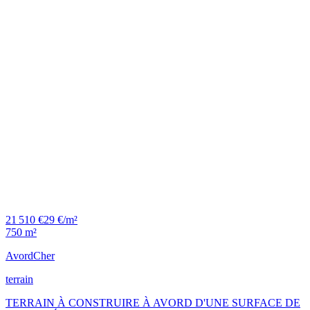
21 510 €
29 €/m²
750 m²
Avord
Cher
terrain
TERRAIN À CONSTRUIRE À AVORD D'UNE SURFACE DE