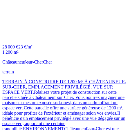
28 000 €
23 €/m²
1 200 m²
Châteauneuf-sur-Cher
Cher
terrain
TERRAIN À CONSTRUIRE DE 1200 M² À CHÂTEAUNEUF-
SUR-CHER, EMPLACEMENT PRIVILÉGIÉ, VUE SUR
ESPACE VERT.Réalisez votre projet de construction sur cette
parcelle située à Châteauneuf-sur-Cher. Vous pourrez imaginer une
maison sur mesure exposée sud-ouest, dans un cadre offrant un
espace vert.Cette parcelle offre une surface généreuse de 1200 m²,
idéale pour profiter de l'extérieur et aménager selon vos envies.Il
bénéficie d'un emplacement privilégié avec une vue dégagée sur un
espace vert, apportant une certaine
tranquillité.ENVIRONNEMENTChâteauneuf-sur-Cher est une