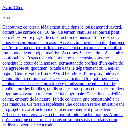
Avord
Cher
terrain
Découvrez ce terrain idéalement situé dans le lotissement d’Avord,
offrant une surface de 750 m². Ce terrain viabilisé est parfait pour
concrétiser votre projet de construction de maison. Sur ce terrain,
nous vous proposons la maison Access 76, une maison de plain-pied
de 76 m², conçue pour offrir un excellent compromis entre confort,
fonctionnalité et budget maîtrisé. Avec ses 3 pièces, dont 2 chambres
confortables, l’espace de vie lumineux avec cuisine ouverte
constitue le cœur de la maison, permettant de profiter d’un cadre de
vie agréable au quotidien. Située dans le département du Cher, en
région Centre-Val de Loire, Avord bénéficie d’une proximité avec
de nombreux commerces et services, facilitant le quotidien de ses
habitants. Les écoles à proximité garantissent une éducation de
qualité pour les familles, tandis que les transports et les axes routiers
importants assurent une connectivité optimale. Ce cadre ensoleillé et
calme, entouré de la nature, fait de ce terrain une opportunité à ne
pas manquer. Ce terrain représente une occasion rare d’investir dans
un projet de construction dans un environnement prometteur.
N’hésitez pas à envisager cette opportunité d’achat unique. À noter
qu’en tant que constructeur, nous ne sommes pas mandatés pour
réaliser la vente de ce terrain.