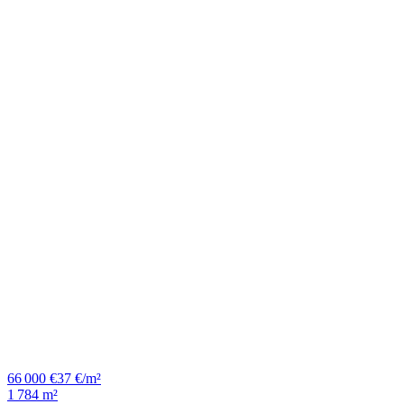
66 000 €
37 €/m²
1 784 m²