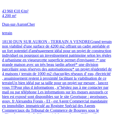
43 960 €
10 €/m²
4 200 m²
Dun-sur-Auron
Cher
terrain
18130 DUN SUR AURON - TERRAIN A VENDREGrand terrain
non viabilisé d'une surface de 4200 m2 offrant un cadre agréable et
un fort potentiel d'aménagement idéal pour un projet de construction
individuel ou pourquoi un investissement patrimoine selon les règles
d urbanisme en vigueurcette superficie permet d'envisager :* une
grande maison avec un très beau jardin arboré* une division
parcellaire sous réserves des autorisationsou* un projet résidentiel de
4 maisons ( terrain de 1000 m2 chacun)les réseaux d' eau, électricité
, assainissement restent à proximité facilitant la viabilisation de ce
terrainUn bien idéal par sa taille pour un projet sur mesure , lancez
vous !!!Pour plus d informations , n"hésitez pas à me contacter par
mail ou par téléphone Les informations sur les risques auxquels ce
bien est exposé sont disponibles sur le site Georisque : georisques.
gouv. fr Alexandra Forais - EI - est Agent Commercial mandataire
en immobilier, immatriculé au Registre Spécial des Agents
Commerciaux du Tribunal de Commerce de Bourges sous le