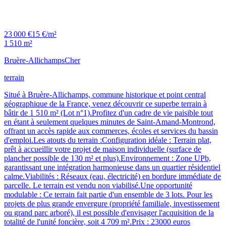
23 000 €
15 €/m²
1 510 m²
Bruère-Allichamps
Cher
terrain
Situé à Bruère-Allichamps, commune historique et point central
géographique de la France, venez découvrir ce superbe terrain à
bâtir de 1 510 m² (Lot n°1).Profitez d'un cadre de vie paisible tout
en étant à seulement quelques minutes de Saint-Amand-Montrond,
offrant un accès rapide aux commerces, écoles et services du bassin
d'emploi.Les atouts du terrain :Configuration idéale : Terrain plat,
prêt à accueillir votre projet de maison individuelle (surface de
plancher possible de 130 m² et plus).Environnement : Zone UPb,
garantissant une intégration harmonieuse dans un quartier résidentiel
calme.Viabilités : Réseaux (eau, électricité) en bordure immédiate de
parcelle. Le terrain est vendu non viabilisé.Une opportunité
modulable : Ce terrain fait partie d'un ensemble de 3 lots. Pour les
projets de plus grande envergure (propriété familiale, investissement
ou grand parc arboré), il est possible d'envisager l'acquisition de la
totalité de l'unité foncière, soit 4 709 m².Prix : 23000 euros