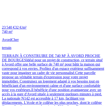
23 540 €
32 €/m²
740 m²
Avord
Cher
terrain
TERRAIN À CONSTRUIRE DE 740 M² À AVORD PROCHE
DE BOURGESIdéal pour un projet de construction, ce terrain situé
à Avord offre une belle surface de 740 m² pour bâtir la maison qui
correspond à vos envies. Profitez d'un espace extérieur suffisamment
vaste pour imaginer un cadre de vie personnalisé.Cette parcelle
propose un véritable terrain d'expression pour votre projet
immobilier. Construisez un logement adapté à vos besoins tout en
bénéficiant d'un environnement calme et d'une surface confortable
pour vos extérieurs.Il bénéficie d'une position avantageuse avec un
accès à la gare d'Avord située à seulement quelques minutes à pied.
La nationale N142 est accessible à 17 km, facilitant vos
déplacements. L'école et le collège les plus proches, dont le collège