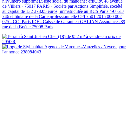
n(Numéro supprimé).Siège social du mandant : effiCity, 48 avenue
de Villiers - 75017 PARIS - Société par Actions Simplifiée, société
au capital de 132 373,05 euros, immatriculée au RCS Paris 497 617
746 et titulaire de la Carte professionnelle CPI 7501 2015 000 002
025 - CCI Paris IDF - Caisse de Garantie : GALIAN Assurances 89
rue de la Boétie 75008 Paris