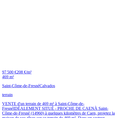
97 500 €
208 €/m²
469 m²
Saint-Côme-de-Fresné
Calvados
terrain
VENTE d'un terrain de 469 m² à Saint-Côme-de-
FresnéIDÉALEMENT SITUÉ - PROCHE DE CAENÀ Saint-
Côme-de-Fresné (14960) à quelques kilomètres de Caen, projetez la
maison de vos rêves sur ce terrain de 469 m². Dans un secteur