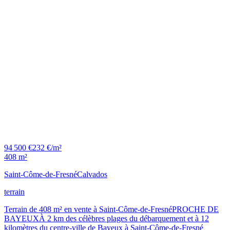
94 500 €
232 €/m²
408 m²
Saint-Côme-de-Fresné
Calvados
terrain
Terrain de 408 m² en vente à Saint-Côme-de-FresnéPROCHE DE
BAYEUXÀ 2 km des célèbres plages du débarquement et à 12
kilomètres du centre-ville de Bayeux à Saint-Côme-de-Fresné