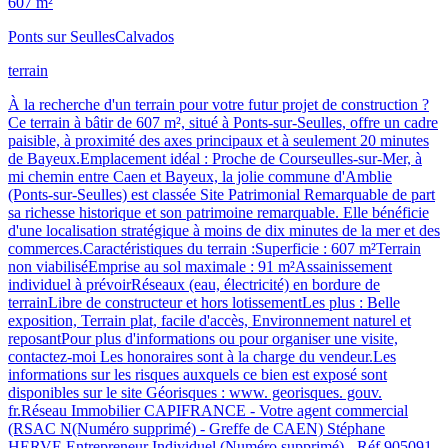
607 m²
Ponts sur Seulles
Calvados
terrain
À la recherche d'un terrain pour votre futur projet de construction ?
Ce terrain à bâtir de 607 m², situé à Ponts-sur-Seulles, offre un cadre
paisible, à proximité des axes principaux et à seulement 20 minutes
de Bayeux.Emplacement idéal : Proche de Courseulles-sur-Mer, à
mi chemin entre Caen et Bayeux, la jolie commune d'Amblie
(Ponts-sur-Seulles) est classée Site Patrimonial Remarquable de part
sa richesse historique et son patrimoine remarquable. Elle bénéficie
d'une localisation stratégique à moins de dix minutes de la mer et des
commerces.Caractéristiques du terrain :Superficie : 607 m²Terrain
non viabiliséEmprise au sol maximale : 91 m²Assainissement
individuel à prévoirRéseaux (eau, électricité) en bordure de
terrainLibre de constructeur et hors lotissementLes plus : Belle
exposition, Terrain plat, facile d'accès, Environnement naturel et
reposantPour plus d'informations ou pour organiser une visite,
contactez-moi Les honoraires sont à la charge du vendeur.Les
informations sur les risques auxquels ce bien est exposé sont
disponibles sur le site Géorisques : www. georisques. gouv.
fr.Réseau Immobilier CAPIFRANCE - Votre agent commercial
(RSAC N(Numéro supprimé) - Greffe de CAEN) Stéphane
HERVE Entrepreneur Individuel (Numéro supprimé) - Réf.905091