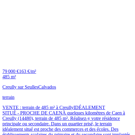
79 000 €
163 €/m²
485 m²
Creully sur Seulles
Calvados
terrain
VENTE : terrain de 485 m² à CreullyIDÉALEMENT
SITUÉ - PROCHE DE CAENÀ quelques kilomètres de Caen à
Creully (14480), terrain de 485 m². Réalisez-y votre résidence
principale ou secondaire. Dans un quartier prisé, le terrain
idéalement situé est proche des commerces et des écoles. Des
établissements scolaires du primaire et du secondaire sont implantés