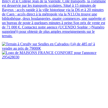
Brécy et le Collège Jean de la Varende. Côté transports, la commune
est desservie par les transports scolaires. Situé à 15 minutes de
Bayeux : accès rapide à la ville historique via la D6 et à 20 minutes
de Caen : accès direct à la métropole via la N13.On trouve une
bibliothèque, deux boulangeries, quatre commerces, une supérette et
un bureau de poste à quelques minutes à peine.Son prix de vente est
de 71 000 €. Contactez notre agence (UCENDO Sophie : (Numéro
supprimé)) pour obtenir de plus amples renseignements sur le
terrain.