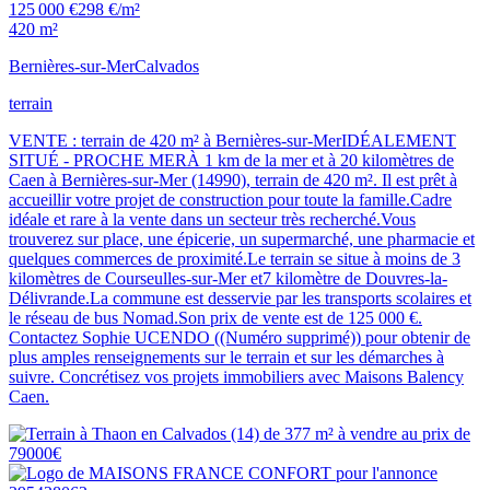
125 000 €
298 €/m²
420 m²
Bernières-sur-Mer
Calvados
terrain
VENTE : terrain de 420 m² à Bernières-sur-MerIDÉALEMENT
SITUÉ - PROCHE MERÀ 1 km de la mer et à 20 kilomètres de
Caen à Bernières-sur-Mer (14990), terrain de 420 m². Il est prêt à
accueillir votre projet de construction pour toute la famille.Cadre
idéale et rare à la vente dans un secteur très recherché.Vous
trouverez sur place, une épicerie, un supermarché, une pharmacie et
quelques commerces de proximité.Le terrain se situe à moins de 3
kilomètres de Courseulles-sur-Mer et7 kilomètre de Douvres-la-
Délivrande.La commune est desservie par les transports scolaires et
le réseau de bus Nomad.Son prix de vente est de 125 000 €.
Contactez Sophie UCENDO ((Numéro supprimé)) pour obtenir de
plus amples renseignements sur le terrain et sur les démarches à
suivre. Concrétisez vos projets immobiliers avec Maisons Balency
Caen.