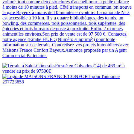
voiture, tout comme deux structures d'accueil pour la petite enfance
à moins de 10 minutes à pied. Côté transports en commun, on trouve
la gare Bayeux à moins de 10 minutes en voiture. La nationale N13
est accessible à 10 km. Il y a quatre bibliothèques, des tennis, un
bowling, des commerces, trois poissonneries, trois supérettes, des
épiceries et trois bureaux de poste à proximité. Enfin, 2 marchés
animent les environs.Son prix de vente est de 97 500 €. Contactez
notre agence (Emilie HUE : (Numéro supprimé)) pour toute
information sur ce terrain. Concrétisez vos projets immobiliers avec
Maisons France Confort Bayeux.Annonce proposée par un Agent
Commercial Partenaire.