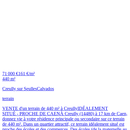
71 000 €
161 €/m²
440 m²
Creully sur Seulles
Calvados
terrain
VENTE d'un terrain de 440 m² à CreullyIDÉALEMENT
SITUÉ - PROCHE DE CAENÀ Creully (14480) à 17 km de Caen,
donnez vie à votre résidence principale ou secondaire sur ce terrain
de 440 m². Dans un quartier attractif, ce terrain idéalement situé est
proche des écoles et des commerces. Des écoles (de la maternelle au