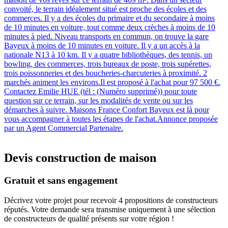
convoité, le terrain idéalement situé est proche des écoles et des
commerces. Il y a des écoles du primaire et du secondaire à moins
de 10 minutes en voiture, tout comme deux crèches à moins de 10
minutes à pied. Niveau transports en commun, on trouve la gare
Bayeux à moins de 10 minutes en voiture. Il y a un accès à la
nationale N13 à 10 km. Il y a quatre bibliothèques, des tennis, un
bowling, des commerces, trois bureaux de poste, trois supérettes,
trois poissonneries et des boucheries-charcuteries à proximité. 2
marchés animent les environs.Il est proposé à l'achat pour 97 500 €.
Contactez Emilie HUE (tél : (Numéro supprimé)) pour toute
question sur ce terrain, sur les modalités de vente ou sur les
démarches à suivre. Maisons France Confort Bayeux est là pour
vous accompagner à toutes les étapes de l'achat.Annonce proposée
par un Agent Commercial Partenaire.
Devis construction de maison
Gratuit et sans engagement
Décrivez votre projet pour recevoir 4 propositions de constructeurs
réputés. Votre demande sera transmise uniquement à une sélection
de constructeurs de qualité présents sur votre région !