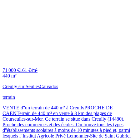
71 000 €
161 €/m²
440 m²
Creully sur Seulles
Calvados
terrain
VENTE d''un terrain de 440 m² à CreullyPROCHE DE
CAENTerrain de 440 m² en vente à 8 km des plages de
Courseulles-sur-Mer. Ce terrain se situe dans Creully (14480).
Proche des commerces et des écoles. On trouve tous les types
d''établissements scolaires à moins de 10 minutes à pied et, parmi
lesquels l''Institut Agricole Privé Lemonnier-Site de Saint Gabriel