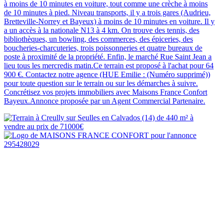
à moins de 10 minutes en voiture, tout comme une crèche à moins
de 10 minutes à pied. Niveau transports, il y a trois gares (Audrieu,
Bretteville-Norrey et Bayeux) à moins de 10 minutes en voiture. Il y
a un accès à la nationale N13 à 4 km. On trouve des tennis, des
bibliothèques, un bowling, des commerces, des épiceries, des
boucheries-charcuteries, trois poissonneries et quatre bureaux de
poste à proximité de la propriété. Enfin, le marché Rue Saint Jean a
lieu tous les mercredis matin.Ce terrain est proposé à l'achat pour 64
900 €. Contactez notre agence (HUE Emilie : (Numéro supprimé))
pour toute question sur le terrain ou sur les démarches à suivre.
Concrétisez vos projets immobiliers avec Maisons France Confort
Bayeux.Annonce proposée par un Agent Commercial Partenaire.