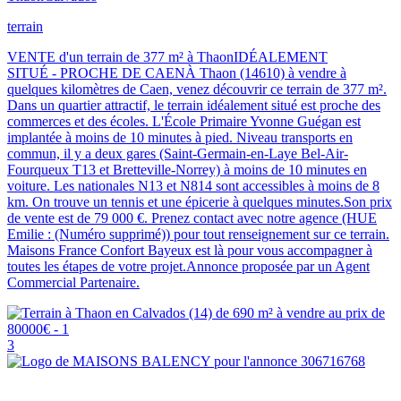
terrain
VENTE d'un terrain de 377 m² à ThaonIDÉALEMENT
SITUÉ - PROCHE DE CAENÀ Thaon (14610) à vendre à
quelques kilomètres de Caen, venez découvrir ce terrain de 377 m².
Dans un quartier attractif, le terrain idéalement situé est proche des
commerces et des écoles. L'École Primaire Yvonne Guégan est
implantée à moins de 10 minutes à pied. Niveau transports en
commun, il y a deux gares (Saint-Germain-en-Laye Bel-Air-
Fourqueux T13 et Bretteville-Norrey) à moins de 10 minutes en
voiture. Les nationales N13 et N814 sont accessibles à moins de 8
km. On trouve un tennis et une épicerie à quelques minutes.Son prix
de vente est de 79 000 €. Prenez contact avec notre agence (HUE
Emilie : (Numéro supprimé)) pour tout renseignement sur ce terrain.
Maisons France Confort Bayeux est là pour vous accompagner à
toutes les étapes de votre projet.Annonce proposée par un Agent
Commercial Partenaire.
3