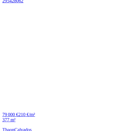
79 000 €
210 €/m²
377 m²
Thaon
Calvados