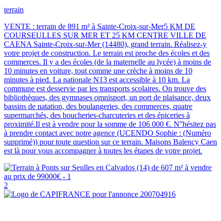
terrain
VENTE : terrain de 891 m² à Sainte-Croix-sur-Mer5 KM DE
COURSEULLES SUR MER ET 25 KM CENTRE VILLE DE
CAENA Sainte-Croix-sur-Mer (14480), grand terrain. Réalisez-y
votre projet de construction. Le terrain est proche des écoles et des
commerces. Il y a des écoles (de la maternelle au lycée) à moins de
10 minutes en voiture, tout comme une crèche à moins de 10
minutes à pied. La nationale N13 est accessible à 10 km. La
commune est desservie par les transports scolaires. On trouve des
bibliothèques, des gymnases omnisport, un port de plaisance, deux
bassins de natation, des boulangeries, des commerces, quatre
supermarchés, des boucheries-charcuteries et des épiceries à
proximité.Il est à vendre pour la somme de 106 000 €. N''hésitez pas
à prendre contact avec notre agence (UCENDO Sophie : (Numéro
supprimé)) pour toute question sur ce terrain. Maisons Balency Caen
est là pour vous accompagner à toutes les étapes de votre projet.
2