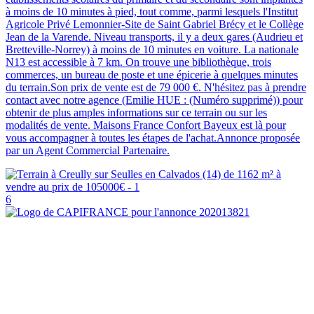
à moins de 10 minutes à pied, tout comme, parmi lesquels l'Institut
Agricole Privé Lemonnier-Site de Saint Gabriel Brécy et le Collège
Jean de la Varende. Niveau transports, il y a deux gares (Audrieu et
Bretteville-Norrey) à moins de 10 minutes en voiture. La nationale
N13 est accessible à 7 km. On trouve une bibliothèque, trois
commerces, un bureau de poste et une épicerie à quelques minutes
du terrain.Son prix de vente est de 79 000 €. N'hésitez pas à prendre
contact avec notre agence (Emilie HUE : (Numéro supprimé)) pour
obtenir de plus amples informations sur ce terrain ou sur les
modalités de vente. Maisons France Confort Bayeux est là pour
vous accompagner à toutes les étapes de l'achat.Annonce proposée
par un Agent Commercial Partenaire.
6