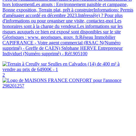
hors lotissementLes atouts : Environnement paisible et campagne,
Bonne exposition, Terrain plat, prêt à construireInformations: Permis
d'aménager accordé en décembre 2023.Intéressé(e) ? Pour plus
d'informations ou pour organiser une visite, contactez-moi Les
honoraires sont à la charge du vendeur.Les informations sur les
risques auxquels ce bien est exposé sont disponibles sur le site
Géorisques : www. georisques. gouv. fr.Réseau Immobilier
CAPIFRANCE - Votre agent commercial (RSAC N(Numéro
supprimé) - Greffe de CAEN) Stéphane HERVE Entrepreneur
Individuel (Numéro supprimé) - Réf.905100
2