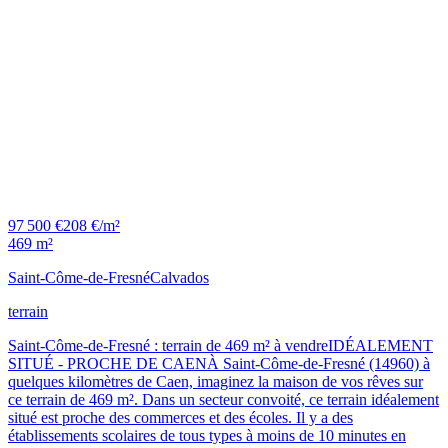
97 500 €
208 €/m²
469 m²
Saint-Côme-de-Fresné
Calvados
terrain
Saint-Côme-de-Fresné : terrain de 469 m² à vendreIDÉALEMENT
SITUÉ - PROCHE DE CAENÀ Saint-Côme-de-Fresné (14960) à
quelques kilomètres de Caen, imaginez la maison de vos rêves sur
ce terrain de 469 m². Dans un secteur convoité, ce terrain idéalement
situé est proche des commerces et des écoles. Il y a des
établissements scolaires de tous types à moins de 10 minutes en