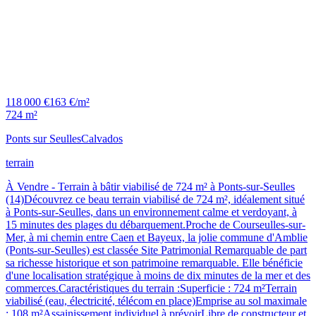
118 000 €
163 €/m²
724 m²
Ponts sur Seulles
Calvados
terrain
À Vendre - Terrain à bâtir viabilisé de 724 m² à Ponts-sur-Seulles
(14)Découvrez ce beau terrain viabilisé de 724 m², idéalement situé
à Ponts-sur-Seulles, dans un environnement calme et verdoyant, à
15 minutes des plages du débarquement.Proche de Courseulles-sur-
Mer, à mi chemin entre Caen et Bayeux, la jolie commune d'Amblie
(Ponts-sur-Seulles) est classée Site Patrimonial Remarquable de part
sa richesse historique et son patrimoine remarquable. Elle bénéficie
d'une localisation stratégique à moins de dix minutes de la mer et des
commerces.Caractéristiques du terrain :Superficie : 724 m²Terrain
viabilisé (eau, électricité, télécom en place)Emprise au sol maximale
: 108 m²Assainissement individuel à prévoirLibre de constructeur et