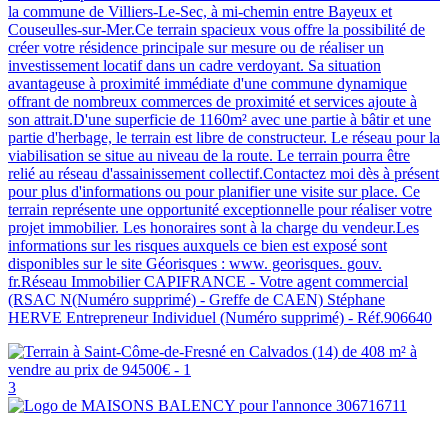
la commune de Villiers-Le-Sec, à mi-chemin entre Bayeux et
Couseulles-sur-Mer.Ce terrain spacieux vous offre la possibilité de
créer votre résidence principale sur mesure ou de réaliser un
investissement locatif dans un cadre verdoyant. Sa situation
avantageuse à proximité immédiate d'une commune dynamique
offrant de nombreux commerces de proximité et services ajoute à
son attrait.D'une superficie de 1160m² avec une partie à bâtir et une
partie d'herbage, le terrain est libre de constructeur. Le réseau pour la
viabilisation se situe au niveau de la route. Le terrain pourra être
relié au réseau d'assainissement collectif.Contactez moi dès à présent
pour plus d'informations ou pour planifier une visite sur place. Ce
terrain représente une opportunité exceptionnelle pour réaliser votre
projet immobilier. Les honoraires sont à la charge du vendeur.Les
informations sur les risques auxquels ce bien est exposé sont
disponibles sur le site Géorisques : www. georisques. gouv.
fr.Réseau Immobilier CAPIFRANCE - Votre agent commercial
(RSAC N(Numéro supprimé) - Greffe de CAEN) Stéphane
HERVE Entrepreneur Individuel (Numéro supprimé) - Réf.906640
3