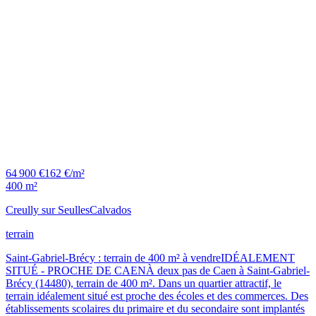
64 900 €
162 €/m²
400 m²
Creully sur Seulles
Calvados
terrain
Saint-Gabriel-Brécy : terrain de 400 m² à vendreIDÉALEMENT
SITUÉ - PROCHE DE CAENÀ deux pas de Caen à Saint-Gabriel-
Brécy (14480), terrain de 400 m². Dans un quartier attractif, le
terrain idéalement situé est proche des écoles et des commerces. Des
établissements scolaires du primaire et du secondaire sont implantés