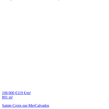
106 000 €
119 €/m²
891 m²
Sainte-Croix-sur-Mer
Calvados