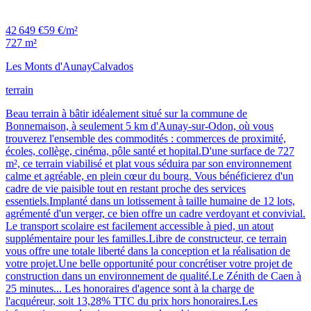
42 649 €
59 €/m²
727 m²
Les Monts d'Aunay
Calvados
terrain
Beau terrain à bâtir idéalement situé sur la commune de
Bonnemaison, à seulement 5 km d'Aunay-sur-Odon, où vous
trouverez l'ensemble des commodités : commerces de proximité,
écoles, collège, cinéma, pôle santé et hopital.D'une surface de 727
m², ce terrain viabilisé et plat vous séduira par son environnement
calme et agréable, en plein cœur du bourg. Vous bénéficierez d'un
cadre de vie paisible tout en restant proche des services
essentiels.Implanté dans un lotissement à taille humaine de 12 lots,
agrémenté d'un verger, ce bien offre un cadre verdoyant et convivial.
Le transport scolaire est facilement accessible à pied, un atout
supplémentaire pour les familles.Libre de constructeur, ce terrain
vous offre une totale liberté dans la conception et la réalisation de
votre projet.Une belle opportunité pour concrétiser votre projet de
construction dans un environnement de qualité.Le Zénith de Caen à
25 minutes... Les honoraires d'agence sont à la charge de
l'acquéreur, soit 13,28% TTC du prix hors honoraires.Les