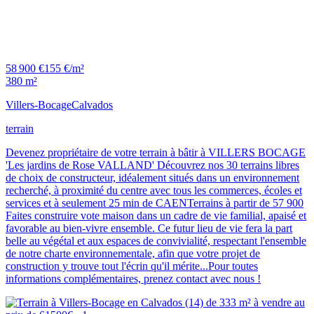
58 900 €
155 €/m²
380 m²
Villers-Bocage
Calvados
terrain
Devenez propriétaire de votre terrain à bâtir à VILLERS BOCAGE
'Les jardins de Rose VALLAND' Découvrez nos 30 terrains libres
de choix de constructeur, idéalement situés dans un environnement
recherché, à proximité du centre avec tous les commerces, écoles et
services et à seulement 25 min de CAENTerrains à partir de 57 900
Faites construire vote maison dans un cadre de vie familial, apaisé et
favorable au bien-vivre ensemble. Ce futur lieu de vie fera la part
belle au végétal et aux espaces de convivialité, respectant l'ensemble
de notre charte environnementale, afin que votre projet de
construction y trouve tout l'écrin qu'il mérite...Pour toutes
informations complémentaires, prenez contact avec nous !