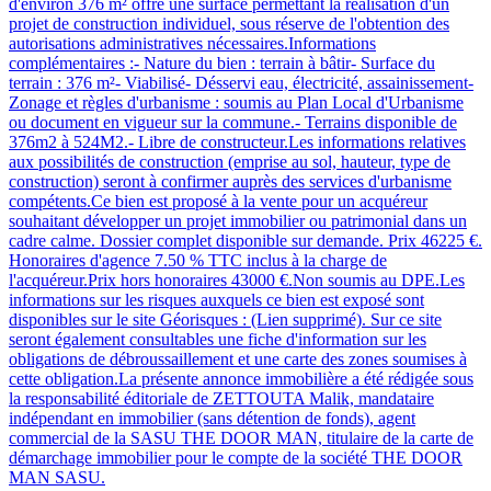
d'environ 376 m² offre une surface permettant la réalisation d'un
projet de construction individuel, sous réserve de l'obtention des
autorisations administratives nécessaires.Informations
complémentaires :- Nature du bien : terrain à bâtir- Surface du
terrain : 376 m²- Viabilisé- Désservi eau, électricité, assainissement-
Zonage et règles d'urbanisme : soumis au Plan Local d'Urbanisme
ou document en vigueur sur la commune.- Terrains disponible de
376m2 à 524M2.- Libre de constructeur.Les informations relatives
aux possibilités de construction (emprise au sol, hauteur, type de
construction) seront à confirmer auprès des services d'urbanisme
compétents.Ce bien est proposé à la vente pour un acquéreur
souhaitant développer un projet immobilier ou patrimonial dans un
cadre calme. Dossier complet disponible sur demande. Prix 46225 €.
Honoraires d'agence 7.50 % TTC inclus à la charge de
l'acquéreur.Prix hors honoraires 43000 €.Non soumis au DPE.Les
informations sur les risques auxquels ce bien est exposé sont
disponibles sur le site Géorisques : (Lien supprimé). Sur ce site
seront également consultables une fiche d'information sur les
obligations de débroussaillement et une carte des zones soumises à
cette obligation.La présente annonce immobilière a été rédigée sous
la responsabilité éditoriale de ZETTOUTA Malik, mandataire
indépendant en immobilier (sans détention de fonds), agent
commercial de la SASU THE DOOR MAN, titulaire de la carte de
démarchage immobilier pour le compte de la société THE DOOR
MAN SASU.