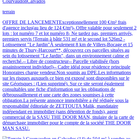
Courvaudon
Calvados
terrain
OFFRE DE LANCEMENTExceptionnellement 100 €/m² frais
d'agence inclus(au lieu de 124 €/m²)- Offre valable pour seulement 2
lots : lot numéro 7 et lot numéro 8- Ne tardez pas, premiers arrivés,
premiers servis !Terrain à bâtir 531 m² et le second lot 526m2 -
Lotissement "Le Jardin"À seulement 8 km de Villers-Bocage et 15
minutes de Thury-Harcourt**, découvrez ces parcelles situées au
sein du lotissement "Le Jardin", dans un environnement calme et
recherché.-- Libre de constructeur-- Parcelle viabilisée (hors
assainissement individuel)-- Cadre idéal pour résidence principale
Honoraires charge vendeur.Non soumis au DPE.Les informations
sur les risques auxquels ce bien est exposé sont disponibles sur le
site Géorisques : (Lien supprimé). Sur ce site seront également
consultables une fiche d'information sur les obligations de
débroussaillement et une carte des zones soumises à cette
obligation.La présente annonce immobilière a été rédigée sous la
responsabilité éditoriale de ZETTOUTA Malik, mandataire
indépendant en immobilier (sans détention de fonds), agent
commercial de la SASU THE DOOR MAN, titulaire de la carte de
démarchage immobilier pour le compte de la société THE DOOR
MAN SASU.