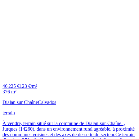
46 225 €
123 €/m²
376 m²
Dialan sur Chaîne
Calvados
terrain
À vendre, terrain situé sur la commune de Dialan-sur-Chaîne. ,
Jurques (14260), dans un environnement rural agréable, à proximité
des communes voisines et des axes de desserte du secteur.Ce terrain