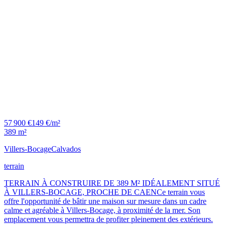
57 900 €
149 €/m²
389 m²
Villers-Bocage
Calvados
terrain
TERRAIN À CONSTRUIRE DE 389 M² IDÉALEMENT SITUÉ
À VILLERS-BOCAGE, PROCHE DE CAENCe terrain vous
offre l'opportunité de bâtir une maison sur mesure dans un cadre
calme et agréable à Villers-Bocage, à proximité de la mer. Son
emplacement vous permettra de profiter pleinement des extérieurs.