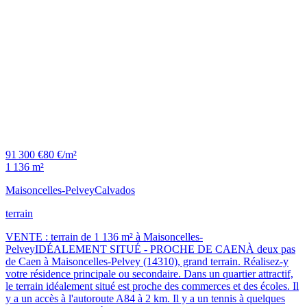
91 300 €
80 €/m²
1 136 m²
Maisoncelles-Pelvey
Calvados
terrain
VENTE : terrain de 1 136 m² à Maisoncelles-
PelveyIDÉALEMENT SITUÉ - PROCHE DE CAENÀ deux pas
de Caen à Maisoncelles-Pelvey (14310), grand terrain. Réalisez-y
votre résidence principale ou secondaire. Dans un quartier attractif,
le terrain idéalement situé est proche des commerces et des écoles. Il
y a un accès à l'autoroute A84 à 2 km. Il y a un tennis à quelques