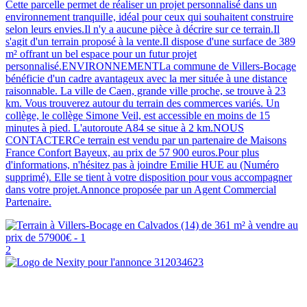
Cette parcelle permet de réaliser un projet personnalisé dans un
environnement tranquille, idéal pour ceux qui souhaitent construire
selon leurs envies.Il n'y a aucune pièce à décrire sur ce terrain.Il
s'agit d'un terrain proposé à la vente.Il dispose d'une surface de 389
m² offrant un bel espace pour un futur projet
personnalisé.ENVIRONNEMENTLa commune de Villers-Bocage
bénéficie d'un cadre avantageux avec la mer située à une distance
raisonnable. La ville de Caen, grande ville proche, se trouve à 23
km. Vous trouverez autour du terrain des commerces variés. Un
collège, le collège Simone Veil, est accessible en moins de 15
minutes à pied. L'autoroute A84 se situe à 2 km.NOUS
CONTACTERCe terrain est vendu par un partenaire de Maisons
France Confort Bayeux, au prix de 57 900 euros.Pour plus
d'informations, n'hésitez pas à joindre Emilie HUE au (Numéro
supprimé). Elle se tient à votre disposition pour vous accompagner
dans votre projet.Annonce proposée par un Agent Commercial
Partenaire.
2