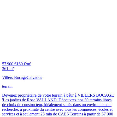
57 900 €
160 €/m²
361 m²
Villers-Bocage
Calvados
terrain
Devenez propriétaire de votre terrain à bâtir à VILLERS BOCAGE
'Les jardins de Rose VALLAND' Découvrez nos 30 terrains libres
de choix de constructeur, idéalement situés dans un environnement
recherché, à proximité du centre avec tous les commerces, écoles et
services et à seulement 25 min de CAENTerrains à partir de 57 900