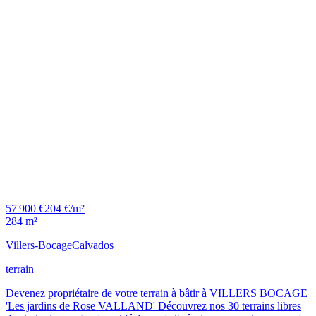
57 900 €
204 €/m²
284 m²
Villers-Bocage
Calvados
terrain
Devenez propriétaire de votre terrain à bâtir à VILLERS BOCAGE
'Les jardins de Rose VALLAND' Découvrez nos 30 terrains libres