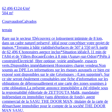
62 496 €
124 €/m²
504 m²
Courvaudon
Calvados
terrain
Rare sur le secteur !Découvrez ce lotissement intimiste de 8 lots,
dans un cadre naturel préservé, idéal pour concrétiser votre projet de
maison.*Terrains à bâtir viabilisésSurfaces de 507 à 550 m²À partir
de 62 496 € honoraires agence inclus*Situation idéaleÀ 11 min de
l'A84 et de Villers-BocageÉcoles à 8 min (Aunay-sur-Odon)*Prêts à
construireÉlectricité, fibre optique, voirie aménagée, espaces
verts.Disponibles immédiatement Honoraires charge vendeur.Non
soumis au DPE.Les informations sur les risques auxquels ce bien est
exposé sont disponibles sur le site Géorisques : (Lien supprimé). Sur
ce site seront également consultables une fiche d'information sur les
obligations de débroussaillement et une carte des zones soumises à
cette obligation.La présente annonce immobilière a été rédigée sous
la responsabilité éditoriale de ZETTOUTA Malik, mandataire
indépendant en immobilier (sans détention de fonds), agent
commercial de la SASU THE DOOR MAN, titulaire de la carte de
démarchage immobilier pour le compte de la société THE DOOR
MAN SASU.