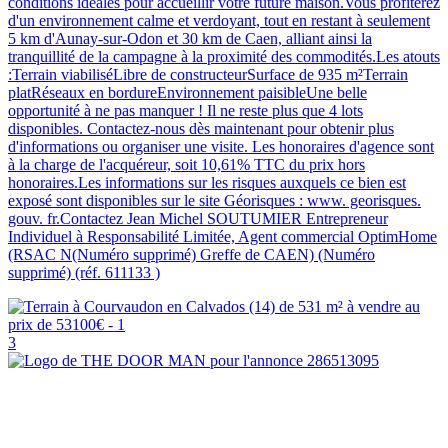
conditions idéales pour accueillir votre future maison.Vous profiterez
d'un environnement calme et verdoyant, tout en restant à seulement
5 km d'Aunay-sur-Odon et 30 km de Caen, alliant ainsi la
tranquillité de la campagne à la proximité des commodités.Les atouts
:Terrain viabiliséLibre de constructeurSurface de 935 m²Terrain
platRéseaux en bordureEnvironnement paisibleUne belle
opportunité à ne pas manquer ! Il ne reste plus que 4 lots
disponibles. Contactez-nous dès maintenant pour obtenir plus
d'informations ou organiser une visite. Les honoraires d'agence sont
à la charge de l'acquéreur, soit 10,61% TTC du prix hors
honoraires.Les informations sur les risques auxquels ce bien est
exposé sont disponibles sur le site Géorisques : www. georisques.
gouv. fr.Contactez Jean Michel SOUTUMIER Entrepreneur
Individuel à Responsabilité Limitée, Agent commercial OptimHome
(RSAC N(Numéro supprimé) Greffe de CAEN) (Numéro
supprimé) (réf. 611133 )
3