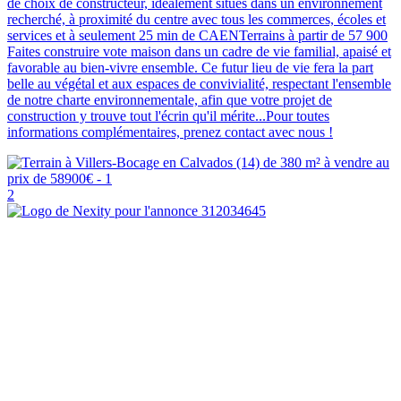
de choix de constructeur, idéalement situés dans un environnement
recherché, à proximité du centre avec tous les commerces, écoles et
services et à seulement 25 min de CAENTerrains à partir de 57 900
Faites construire vote maison dans un cadre de vie familial, apaisé et
favorable au bien-vivre ensemble. Ce futur lieu de vie fera la part
belle au végétal et aux espaces de convivialité, respectant l'ensemble
de notre charte environnementale, afin que votre projet de
construction y trouve tout l'écrin qu'il mérite...Pour toutes
informations complémentaires, prenez contact avec nous !
2