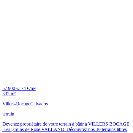
57 900 €
174 €/m²
332 m²
Villers-Bocage
Calvados
terrain
Devenez propriétaire de votre terrain à bâtir à VILLERS BOCAGE
'Les jardins de Rose VALLAND' Découvrez nos 30 terrains libres