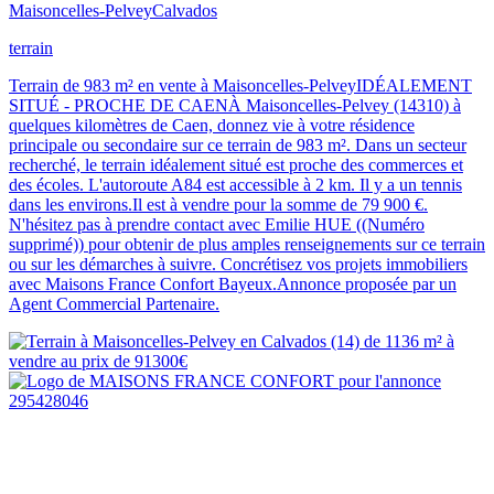
Maisoncelles-Pelvey
Calvados
terrain
Terrain de 983 m² en vente à Maisoncelles-PelveyIDÉALEMENT
SITUÉ - PROCHE DE CAENÀ Maisoncelles-Pelvey (14310) à
quelques kilomètres de Caen, donnez vie à votre résidence
principale ou secondaire sur ce terrain de 983 m². Dans un secteur
recherché, le terrain idéalement situé est proche des commerces et
des écoles. L'autoroute A84 est accessible à 2 km. Il y a un tennis
dans les environs.Il est à vendre pour la somme de 79 900 €.
N'hésitez pas à prendre contact avec Emilie HUE ((Numéro
supprimé)) pour obtenir de plus amples renseignements sur ce terrain
ou sur les démarches à suivre. Concrétisez vos projets immobiliers
avec Maisons France Confort Bayeux.Annonce proposée par un
Agent Commercial Partenaire.