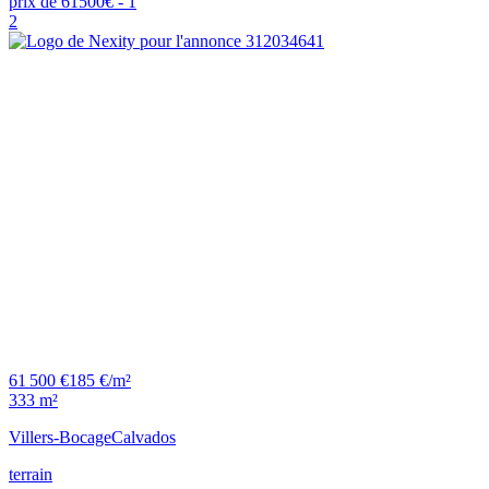
2
61 500 €
185 €/m²
333 m²
Villers-Bocage
Calvados
terrain