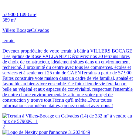
57 900 €
149 €/m²
389 m²
Villers-Bocage
Calvados
terrain
Devenez propriétaire de votre terrain à bâtir à VILLERS BOCAGE
'Les jardins de Rose VALLAND' Découvrez nos 30 terrains libres
de choix de constructeur, idéalement situés dans un environnement
recherché, à proximité du centre avec tous les commerces, écoles et
services et à seulement 25 min de CAENTerrains à partir de 57 900
Faites construire vote maison dans un cadre de vie familial, apaisé et
favorable au bien-vivre ensemble. Ce futur lieu de vie fera la part
belle au végétal et aux espaces de convivialité, respectant l'ensemble
de notre charte environnementale, afin que votre projet de
construction y trouve tout l'écrin qu'il mérite...Pour toutes
informations complémentaires, prenez contact avec nous !
2