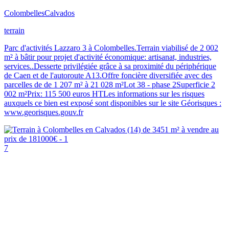
Colombelles
Calvados
terrain
Parc d'activités Lazzaro 3 à Colombelles.Terrain viabilisé de 2 002
m² à bâtir pour projet d'activité économique: artisanat, industries,
services..Desserte privilégiée grâce à sa proximité du périphérique
de Caen et de l'autoroute A13.Offre foncière diversifiée avec des
parcelles de de 1 207 m² à 21 028 m²Lot 38 - phase 2Superficie 2
002 m²Prix: 115 500 euros HTLes informations sur les risques
auxquels ce bien est exposé sont disponibles sur le site Géorisques :
www.georisques.gouv.fr
7