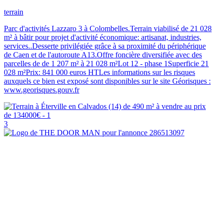
terrain
Parc d'activités Lazzaro 3 à Colombelles.Terrain viabilisé de 21 028
m² à bâtir pour projet d'activité économique: artisanat, industries,
services..Desserte privilégiée grâce à sa proximité du périphérique
de Caen et de l'autoroute A13.Offre foncière diversifiée avec des
parcelles de de 1 207 m² à 21 028 m²Lot 12 - phase 1Superficie 21
028 m²Prix: 841 000 euros HTLes informations sur les risques
auxquels ce bien est exposé sont disponibles sur le site Géorisques :
www.georisques.gouv.fr
3