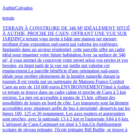
Authie
Calvados
terrain
TERRAIN À CONSTRUIRE DE 346 M² IDÉALEMENT SITUÉ
À AUTHIE, PROCHE DE CAEN, OFFRANT UNE VUE SUR
JARDINCe terrain vous invite à bâtir une maison sur mesure,
profitant d'une exposition sud-ouest qui valorise les extérieurs.
Implantée dans un secteur résidentiel, cette parcelle offre un cadre
idéal pour imaginer votre future habitation.Avec sa surface de 346
m², il vous permet de concevoir votre projet selon vos envies et vos
besoins, en tirant parti de la vue sur jardin qui valorise cet
emplacement.La parcelle bénéficie d'une orientation sud-ouest,
idéale pour profiter pleinement de la lumière naturelle durant la
journée.Il est vendu par un partenaire de Maisons France Confort
Caen au prix de 110 600 euros.ENVIRONNEMENTSitué à Authie,
ce terrain se trouve dans un cadre calme et proche de Caen à 5 km
environ. La mer est accessible à moins de 15 km, offrant des
possibilités de loisirs en bord de côte. Les transports sont facilement
accessibles avec plusieurs arrêts de bus à proximité, desservis par les
lignes 100, 125 et 20 notamment. Les axes routiers et autoroutiers
sont proches, avec la nationale 13 à 2 km et l'autoroute A84 à 6 km.
L'aéroport de Caen-Carpiquet est situé à 5 km.Un établissement
scolaire de niveau primaire, l'école primaire Bill Baillie, se trouve à