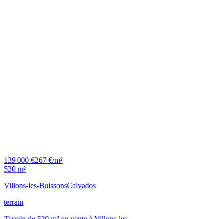
139 000 €
267 €/m²
520 m²
Villons-les-Buissons
Calvados
terrain
Terrain de 520 m² en vente à Villons-les-