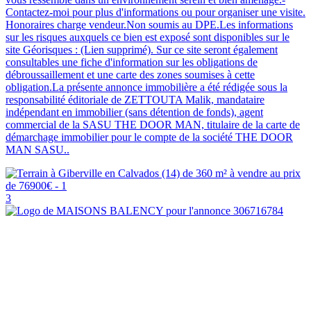
Contactez-moi pour plus d'informations ou pour organiser une visite.
Honoraires charge vendeur.Non soumis au DPE.Les informations
sur les risques auxquels ce bien est exposé sont disponibles sur le
site Géorisques : (Lien supprimé). Sur ce site seront également
consultables une fiche d'information sur les obligations de
débroussaillement et une carte des zones soumises à cette
obligation.La présente annonce immobilière a été rédigée sous la
responsabilité éditoriale de ZETTOUTA Malik, mandataire
indépendant en immobilier (sans détention de fonds), agent
commercial de la SASU THE DOOR MAN, titulaire de la carte de
démarchage immobilier pour le compte de la société THE DOOR
MAN SASU..
3