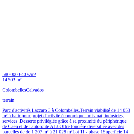
580 000 €
40 €/m²
14 503 m²
Colombelles
Calvados
terrain
Parc d'activités Lazzaro 3 à Colombelles.Terrain viabilisé de 14 053
m² à bâtir pour projet d'activité économique: artisanat, industries,
services..Desserte privilégiée grâce à sa proximité du périphérique
de Caen et de l'autoroute A13.Offre foncière diversifiée avec des
parcelles de de 1 207 m² à 21 028 m²Lot 11 - phase 1Superficie 14