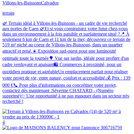
Villons-les-Buissons
Calvados
terrain
🌿 Terrain idéal à Villons-les-Buissons - un cadre de vie recherché
aux portes de Caen 🌿Et si vous construisiez votre futur chez-vous
dans un environnement à la fois paisible et parfaitement situé ?📍 À
seulement 6 km de Caen et 11 km de la mer, découvrez ce terrain de
519 m² niché au coeur de Villons-les-Buissons, dans un quartier
attractif et prisé.☀️ Exposition sud-ouest pour une luminosité
optimale toute la journée🌳 Vue sur jardin, idéale pour profiter d'un
cadre verdoyant et apaisant🛍️ Commerces à proximité, pour un
quotidien pratique et agréableUn emplacement parfait pour réaliser
votre projet de vie, entre nature, confort et accessibilité.💰 Prix : 139
000 €📞 Pour plus d'informations ou concrétiser votre projet,
contactez dès maintenant :Séverine CHATARD - (Numéro
supprimé)✨ Une opportunité à ne pas manquer dans un secteur très
recherché !
4