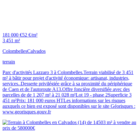
181 000 €
52 €/m²
3 451 m²
Colombelles
Calvados
terrain
Parc d'activités Lazzaro 3 à Colombelles.Terrain viabilisé de 3 451
m² à bâtir pour projet d'activité économique: artisanat, industries,
services..Desserte privilégiée grâce à sa proximité du périphérique
de Caen et de l'autoroute A13.Offre foncière diversifiée avec des
parcelles de de 1 207 m² à 21 028 m²Lot 19 - phase 2Superficie 3
451 m²Prix: 181 000 euros HTLes informations sur les risques
auxquels ce bien est exposé sont disponibles sur le site Géorisques :
www.georisques.gouv.fr