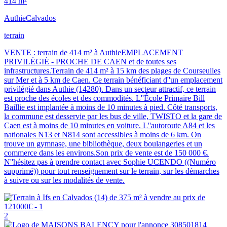
414 m²
Authie
Calvados
terrain
VENTE : terrain de 414 m² à AuthieEMPLACEMENT
PRIVILÉGIÉ - PROCHE DE CAEN et de toutes ses
infrastructures.Terrain de 414 m² à 15 km des plages de Courseulles
sur Mer et à 5 km de Caen. Ce terrain bénéficiant d''un emplacement
privilégié dans Authie (14280). Dans un secteur attractif, ce terrain
est proche des écoles et des commodités. L''École Primaire Bill
Baillie est implantée à moins de 10 minutes à pied. Côté transports,
la commune est desservie par les bus de ville, TWISTO et la gare de
Caen est à moins de 10 minutes en voiture. L''autoroute A84 et les
nationales N13 et N814 sont accessibles à moins de 6 km. On
trouve un gymnase, une bibliothèque, deux boulangeries et un
commerce dans les environs.Son prix de vente est de 150 000 €.
N''hésitez pas à prendre contact avec Sophie UCENDO ((Numéro
supprimé)) pour tout renseignement sur le terrain, sur les démarches
à suivre ou sur les modalités de vente.
2