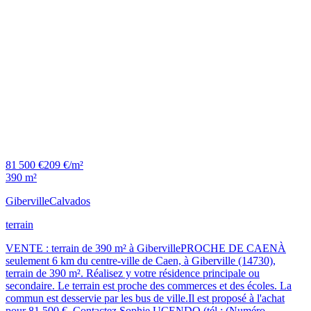
81 500 €
209 €/m²
390 m²
Giberville
Calvados
terrain
VENTE : terrain de 390 m² à GibervillePROCHE DE CAENÀ
seulement 6 km du centre-ville de Caen, à Giberville (14730),
terrain de 390 m². Réalisez y votre résidence principale ou
secondaire. Le terrain est proche des commerces et des écoles. La
commun est desservie par les bus de ville.Il est proposé à l'achat
pour 81 500 €. Contactez Sophie UCENDO (tél : (Numéro