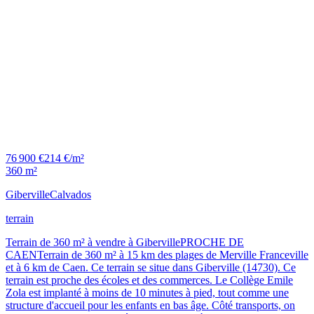
76 900 €
214 €/m²
360 m²
Giberville
Calvados
terrain
Terrain de 360 m² à vendre à GibervillePROCHE DE
CAENTerrain de 360 m² à 15 km des plages de Merville Franceville
et à 6 km de Caen. Ce terrain se situe dans Giberville (14730). Ce
terrain est proche des écoles et des commerces. Le Collège Emile
Zola est implanté à moins de 10 minutes à pied, tout comme une
structure d'accueil pour les enfants en bas âge. Côté transports, on