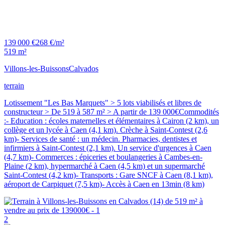
139 000 €
268 €/m²
519 m²
Villons-les-Buissons
Calvados
terrain
Lotissement "Les Bas Marquets" > 5 lots viabilisés et libres de
constructeur > De 519 à 587 m² > A partir de 139 000€Commodités
:- Education : écoles maternelles et élémentaires à Cairon (2 km), un
collège et un lycée à Caen (4,1 km). Crèche à Saint-Contest (2,6
km)- Services de santé : un médecin. Pharmacies, dentistes et
infirmiers à Saint-Contest (2,1 km). Un service d'urgences à Caen
(4,7 km)- Commerces : épiceries et boulangeries à Cambes-en-
Plaine (2 km), hypermarché à Caen (4,5 km) et un supermarché
Saint-Contest (4,2 km)- Transports : Gare SNCF à Caen (8,1 km),
aéroport de Carpiquet (7,5 km)- Accès à Caen en 13min (8 km)
2