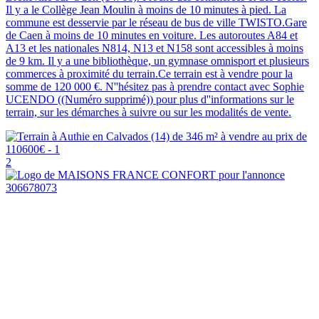
Il y a le Collège Jean Moulin à moins de 10 minutes à pied. La
commune est desservie par le réseau de bus de ville TWISTO.Gare
de Caen à moins de 10 minutes en voiture. Les autoroutes A84 et
A13 et les nationales N814, N13 et N158 sont accessibles à moins
de 9 km. Il y a une bibliothèque, un gymnase omnisport et plusieurs
commerces à proximité du terrain.Ce terrain est à vendre pour la
somme de 120 000 €. N''hésitez pas à prendre contact avec Sophie
UCENDO ((Numéro supprimé)) pour plus d''informations sur le
terrain, sur les démarches à suivre ou sur les modalités de vente.
2