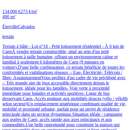
134 000 €
273 €/m²
490 m²
Éterville
Calvados
terrain
Terrain à bâtir - Lot n°16 - Petit lotissement résidentiel - À 6 km de
CaenÀ vendre terrain constructible, situé au sein d'un petit
lotissement à taille humaine, offrant un environnement calme et
familial à seulement 6 kilomètres de Caen (9 minutes en
voiture).D'une belle configuration, ce terrain bénéficie de toutes les
conformités et viabilisations réseaux :- Eau- Électricité- Télécom /
fibre- AssainissementVous profitez d'un cadre de vie privilégié avec
:- Très grande aire de jeux accessible directement depuis le
lotissement, idéale pour les familles- Voie verte à proximité
immédiate pour balades et activités sportives- Ligne de bus
desservant Caen- Accès pratique aux mobilités douces (vélo / vélolib
selon secteur)Un emplacement stratégique combinant qualité de vie,
mobilité et proximité urbaine, parfait pour un projet de résidence
principale dans un secteur dynamique.Situation idéale : campagne
aux portes de Caen, accès rapide aux axes principaux et aux
commodités.Une belle opportunité pour construire la maison qui
vous ressemble dans un environnement serein et bien aménagé.-