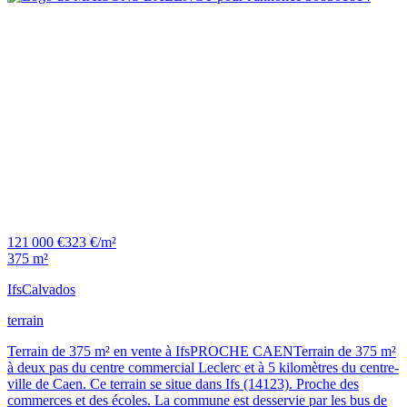
121 000 €
323 €/m²
375 m²
Ifs
Calvados
terrain
Terrain de 375 m² en vente à IfsPROCHE CAENTerrain de 375 m²
à deux pas du centre commercial Leclerc et à 5 kilomètres du centre-
ville de Caen. Ce terrain se situe dans Ifs (14123). Proche des
commerces et des écoles. La commune est desservie par les bus de