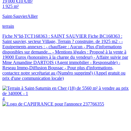
19 000 €
10 €/m²
1 925 m²
Saint-Sauvier
Allier
terrain
Fiche N°Id-TCT168363 : SAINT SAUVIER Fiche BC168363 :
Saint sauvier, secteur Village, Terrain ? construire. de 1925 m2 - -
Equipements annexes : - chauffage : Aucun - Plus d'informations
disponibles sur demande... - Mentions légales : Proposé à la vente à
19000 Euros (honoraires à la charge du vendeur) - Affaire suivie par
Mme Amandine DARTOIS (Agent immobilier - Responsable) -
Reseau Immo-Diffusion Boussac - Pour plus d'informations,
contactez notre secrétariat au (Numéro supprimé) (Appel gratuit ou
prix d'une communication locale)
4