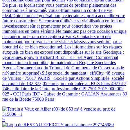
De plus, sa localisation vous permet de profiter pleinement des
commodités à proximité, vous offrant ainsi un confort de vie
idéal.Doté d'un état général bon, ce terrain est prêt à accueillir votre
future construction. Sa constructibilité et sa viabilisation en font un
investissement sûr et prometteur pour concrétiser vos projets
immobiliers en toute sérénité.Ne manquez pas cette occasion unique
d'acquérir un terrain d'exception à Vaux. Contactez-moi dès
maintenant pour organiser une visite et laissez-vous séduire par le
potentiel de ce bien exceptionnel. Les informations sur les risques
auxquels ce bien est exposé sont disponibles sur le site Georisque :
georisques. gouv. fr Richard Biron - EI - est Agent Commercial
mandataire en immobilier, immatriculé au Registre Spécial des
Agents Commerciaux du Tribunal de Commerce de Cusset sous le
n(Numéro supprimé).Siège social du mandant : effiCity, 48 avenue
de Villiers - 75017 PARIS - Société par Actions Simplifiée, société
au capital de 132 373,05 euros, immatriculée au RCS Paris 497 617
746 et titulaire de la Carte professionnelle CPI 7501 2015 000 002
025 - CCI Paris IDF - Caisse de Garantie : GALIAN Assurances 89
rue de la Boétie 75008 Paris
9