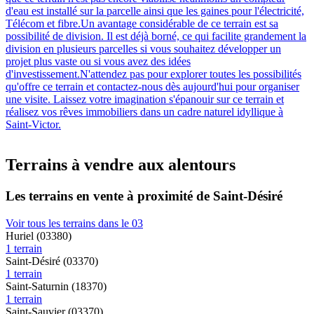
d'eau est installé sur la parcelle ainsi que les gaines pour l'électricité,
Télécom et fibre.Un avantage considérable de ce terrain est sa
possibilité de division. Il est déjà borné, ce qui facilite grandement la
division en plusieurs parcelles si vous souhaitez développer un
projet plus vaste ou si vous avez des idées
d'investissement.N'attendez pas pour explorer toutes les possibilités
qu'offre ce terrain et contactez-nous dès aujourd'hui pour organiser
une visite. Laissez votre imagination s'épanouir sur ce terrain et
réalisez vos rêves immobiliers dans un cadre naturel idyllique à
Saint-Victor.
Terrains à vendre aux alentours
Les terrains en vente à proximité de Saint-Désiré
Voir tous les terrains dans le 03
Huriel (03380)
1 terrain
Saint-Désiré (03370)
1 terrain
Saint-Saturnin (18370)
1 terrain
Saint-Sauvier (03370)