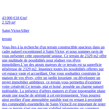
43 000 €
18 €/m²
2 329 m²
Saint-Victor
Allier
terrain
Vous êtes à la recherche d'un terrain constructible spacieux dans un
cadre naturel exceptionnel à Saint-Victor, et nous sommes ravis de
vous présenter cette opportunité unique. Ce terrain de 2329 m2 offre
une multitude de possibilités pour réaliser vos rêves
immobiliers.L'un des atouts majeurs de ce terrain est sa superficie
généreuse de 2329 m2. Imaginez toutes les possibilités offertes par
cet espace vaste et accueillant. Que vous souhaitiez construire la
maison de vos rêves, créer un jardin luxuriant, ou développer un
projet immobilier ambitieux, ce terrain vous permettra d'exprimer
votre créativité.Ce terrain, plat et boisé, possède un charme naturel
indéniable. La présence d'arbres matures et d'une topographie plane
ajoute une touche de sérénité à cet environnement. Vous pourrez
ainsi profiter d'une atmosphère paisible tout en restant à proximité
des commodités essentielles de Saint-Victor.Il est important de noter
que ce terrain n'est pas encore viabilisé néanmoins un compteur