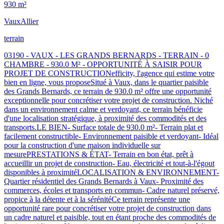
930 m²
Vaux
Allier
terrain
03190 - VAUX - LES GRANDS BERNARDS - TERRAIN - 0
CHAMBRE - 930.0 M² - OPPORTUNITÉ À SAISIR POUR
PROJET DE CONSTRUCTIONefficity, l'agence qui estime votre
bien en ligne, vous proposeSitué à Vaux, dans le quartier paisible
des Grands Bernards, ce terrain de 930.0 m² offre une opportunité
exceptionnelle pour concrétiser votre projet de construction. Niché
dans un environnement calme et verdoyant, ce terrain bénéficie
d'une localisation stratégique, à proximité des commodités et des
transports.LE BIEN- Surface totale de 930.0 m²- Terrain plat et
facilement constructible- Environnement paisible et verdoyant- Idéal
pour la construction d'une maison individuelle sur
mesurePRESTATIONS & ÉTAT- Terrain en bon état, prêt à
accueillir un projet de construction- Eau, électricité et tout-à-l'égout
disponibles à proximitéLOCALISATION & ENVIRONNEMENT-
Quartier résidentiel des Grands Bernards à Vaux- Proximité des
commerces, écoles et transports en commun- Cadre naturel préservé,
propice à la détente et à la sérénitéCe terrain représente une
opportunité rare pour concrétiser votre projet de construction dans
un cadre naturel et paisible, tout en étant proche des commodités de