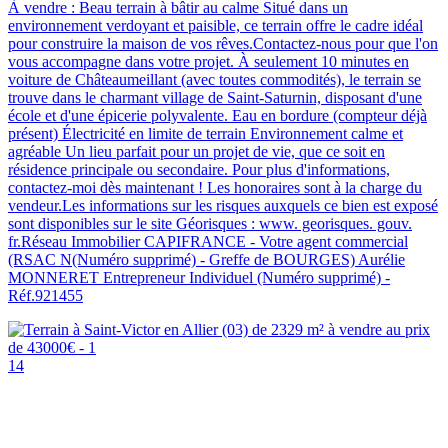
À vendre : Beau terrain à bâtir au calme Situé dans un
environnement verdoyant et paisible, ce terrain offre le cadre idéal
pour construire la maison de vos rêves.Contactez-nous pour que l'on
vous accompagne dans votre projet. À seulement 10 minutes en
voiture de Châteaumeillant (avec toutes commodités), le terrain se
trouve dans le charmant village de Saint-Saturnin, disposant d'une
école et d'une épicerie polyvalente. Eau en bordure (compteur déjà
présent) Électricité en limite de terrain Environnement calme et
agréable Un lieu parfait pour un projet de vie, que ce soit en
résidence principale ou secondaire. Pour plus d'informations,
contactez-moi dès maintenant ! Les honoraires sont à la charge du
vendeur.Les informations sur les risques auxquels ce bien est exposé
sont disponibles sur le site Géorisques : www. georisques. gouv.
fr.Réseau Immobilier CAPIFRANCE - Votre agent commercial
(RSAC N(Numéro supprimé) - Greffe de BOURGES) Aurélie
MONNERET Entrepreneur Individuel (Numéro supprimé) -
Réf.921455
14