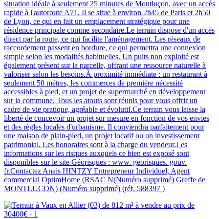
situation idéale à seulement 25 minutes de Montluçon, avec un accès
rapide à l'autoroute A71. Il se situe à environ 2h45 de Paris et 2h50
de Lyon, ce qui en fait un emplacement stratégique pour une
résidence principale comme secondaire.Le terrain dispose d'un accès
direct par la route, ce qui facilite l'aménagement. Les réseaux de
raccordement passent en bordure, ce qui permettra une connexion
simple selon les modalités habituelles. Un puits non exploité est
également présent sur la parcelle, offrant une ressource naturelle à
valoriser selon les besoins.À proximité immédiate : un restaurant à
seulement 50 mètres, les commerces de première nécessité
accessibles à pied, et un projet de supermarché en développement
sur la commune. Tous les atouts sont réunis pour vous offrir un
cadre de vie pratique, agréable et évolutif.Ce terrain vous laisse la
liberté de concevoir un projet sur mesure en fonction de vos envies
et des règles locales d'urbanisme. Il conviendra parfaitement pour
une maison de plain-pied, un projet locatif ou un investissement
patrimonial. Les honoraires sont à la charge du vendeur.Les
informations sur les risques auxquels ce bien est exposé sont
disponibles sur le site Géorisques : www. georisques. gouv.
fr.Contactez Anais HINTZY Entrepreneur Individuel, Agent
commercial OptimHome (RSAC N(Numéro supprimé) Greffe de
MONTLUCON) (Numéro supprimé) (réf. 588397 )