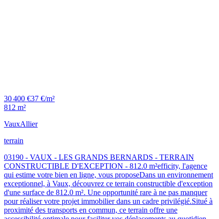
30 400 €
37 €/m²
812 m²
Vaux
Allier
terrain
03190 - VAUX - LES GRANDS BERNARDS - TERRAIN
CONSTRUCTIBLE D'EXCEPTION - 812.0 m²efficity, l'agence
qui estime votre bien en ligne, vous proposeDans un environnement
exceptionnel, à Vaux, découvrez ce terrain constructible d'exception
d'une surface de 812.0 m². Une opportunité rare à ne pas manquer
pour réaliser votre projet immobilier dans un cadre privilégié.Situé à
proximité des transports en commun, ce terrain offre une
accessibilité optimale pour faciliter vos déplacements au quotidien.