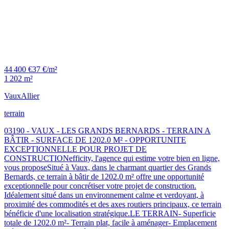
44 400 €
37 €/m²
1 202 m²
Vaux
Allier
terrain
03190 - VAUX - LES GRANDS BERNARDS - TERRAIN A
BÂTIR - SURFACE DE 1202.0 M² - OPPORTUNITE
EXCEPTIONNELLE POUR PROJET DE
CONSTRUCTIONefficity, l'agence qui estime votre bien en ligne,
vous proposeSitué à Vaux, dans le charmant quartier des Grands
Bernards, ce terrain à bâtir de 1202.0 m² offre une opportunité
exceptionnelle pour concrétiser votre projet de construction.
Idéalement situé dans un environnement calme et verdoyant, à
proximité des commodités et des axes routiers principaux, ce terrain
bénéficie d'une localisation stratégique.LE TERRAIN- Superficie
totale de 1202.0 m²- Terrain plat, facile à aménager- Emplacement