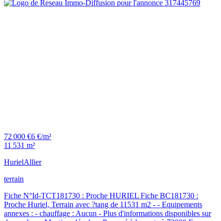
72 000 €
6 €/m²
11 531 m²
Huriel
Allier
terrain
Fiche N°Id-TCT181730 : Proche HURIEL Fiche BC181730 :
Proche Huriel, Terrain avec ?tang de 11531 m2 - - Equipements
annexes : - chauffage : Aucun - Plus d'informations disponibles sur