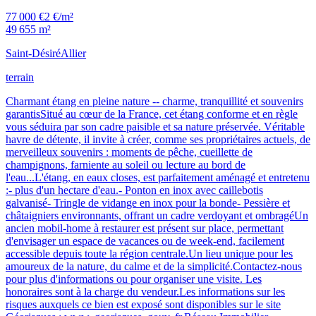
77 000 €
2 €/m²
49 655 m²
Saint-Désiré
Allier
terrain
Charmant étang en pleine nature -- charme, tranquillité et souvenirs
garantisSitué au cœur de la France, cet étang conforme et en règle
vous séduira par son cadre paisible et sa nature préservée. Véritable
havre de détente, il invite à créer, comme ses propriétaires actuels, de
merveilleux souvenirs : moments de pêche, cueillette de
champignons, farniente au soleil ou lecture au bord de
l'eau...L'étang, en eaux closes, est parfaitement aménagé et entretenu
:- plus d'un hectare d'eau.- Ponton en inox avec caillebotis
galvanisé- Tringle de vidange en inox pour la bonde- Pessière et
châtaigniers environnants, offrant un cadre verdoyant et ombragéUn
ancien mobil-home à restaurer est présent sur place, permettant
d'envisager un espace de vacances ou de week-end, facilement
accessible depuis toute la région centrale.Un lieu unique pour les
amoureux de la nature, du calme et de la simplicité.Contactez-nous
pour plus d'informations ou pour organiser une visite. Les
honoraires sont à la charge du vendeur.Les informations sur les
risques auxquels ce bien est exposé sont disponibles sur le site