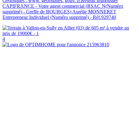
Géorisques : www. georisques. gouv. fr.Réseau Immobilier
CAPIFRANCE - Votre agent commercial (RSAC N(Numéro
supprimé) - Greffe de BOURGES) Aurélie MONNERET
Entrepreneur Individuel (Numéro supprimé) - Réf.929740
4