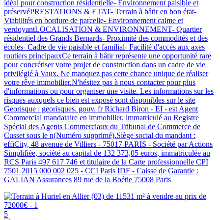
idéal pour construction résidentielle- Environnement paisible et
préservéPRESTATIONS & ETAT- Terrain à bâtir en bon état-
Viabilités en bordure de parcelle- Environnement calme et
verdoyantLOCALISATION & ENVIRONNEMENT- Quartier
résidentiel des Grands Bernards- Proximité des commodités et des
écoles- Cadre de vie paisible et familial- Facilité d'accès aux axes
routiers principauxCe terrain à bâtir représente une opportunité rare
pour concrétiser votre projet de construction dans un cadre de vie
privilégié à Vaux. Ne manquez pas cette chance unique de réaliser
votre rêve immobilier.N'hésitez pas à nous contacter pour plus
d'informations ou pour organiser une visite. Les informations sur les
risques auxquels ce bien est exposé sont disponibles sur le site
Georisque : georisques. gouv. fr Richard Biron - EI - est Agent
Commercial mandataire en immobilier, immatriculé au Registre
Spécial des Agents Commerciaux du Tribunal de Commerce de
Cusset sous le n(Numéro supprimé).Siège social du mandant :
effiCity, 48 avenue de Villiers - 75017 PARIS - Société par Actions
Simplifiée, société au capital de 132 373,05 euros, immatriculée au
RCS Paris 497 617 746 et titulaire de la Carte professionnelle CPI
7501 2015 000 002 025 - CCI Paris IDF - Caisse de Garantie :
GALIAN Assurances 89 rue de la Boétie 75008 Paris
5