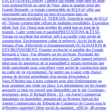
EXCEPTIONNELefficity, l'agence qui estime votre bien en ligne,
vous proposeNiché au cœur de Vaux, dans le quartier prisé des
Grands Bernards, ce terrain constructible de 853.0 m² offre une
opportunité rare d'acquérir un bien d'exception dans un
environnement privilégié.LE TERRAIN- Superficie totale de 853.0
m²- Terrain constructible offrant de multiples possibilités- Exposition
idéale Sud, Est, Ouest pour profiter du soleil tout au long de la
journée- Cadre verdoyant et paisiblePRESTATIONS & ÉTAT-
Terrain en excellent état général, prêt à accueillir votre projet de
construction- Environnement calme et préservé- Accès facile aux
réseaux d'eau, d'électricité et d'assainissementLOCALISATION &
ENVIRONNEMENT- Quartier recherché et paisible des Grands
Bernards à Vaux- Vue dégagée sur les environs- Proximité des
commodités et des axes routiers principaux- Cadre naturel préservé,
idéal pour les amoureux de la tranquillitéCe terrain représente une
réelle opportunité pour concrétiser votre projet de construction dans
un cadre de vie exceptionnel. Ne tardez pas à saisir cette chance
unique de devenir propriétaire d'un terrain d'exception à
Vaux.N'hésitez pas à nous contacter pour plus d'informations ou
pour organiser une visite sur place. Les informations sur les risques
auxquels ce bien est exposé sont disponibles sur le site Georisque :
georisques. gouv. fr Richard Biron - EI - est Agent Commercial
mandataire en immobilier, immatriculé au Registre Spécial des
Agents Commerciaux du Tribunal de Commerce de Cusset sous le
n(Numéro supprimé).Siège social du mandant : effiCity, 48 avenue