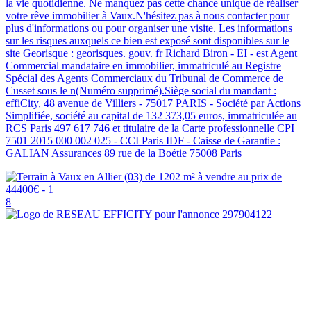
la vie quotidienne. Ne manquez pas cette chance unique de réaliser
votre rêve immobilier à Vaux.N'hésitez pas à nous contacter pour
plus d'informations ou pour organiser une visite. Les informations
sur les risques auxquels ce bien est exposé sont disponibles sur le
site Georisque : georisques. gouv. fr Richard Biron - EI - est Agent
Commercial mandataire en immobilier, immatriculé au Registre
Spécial des Agents Commerciaux du Tribunal de Commerce de
Cusset sous le n(Numéro supprimé).Siège social du mandant :
effiCity, 48 avenue de Villiers - 75017 PARIS - Société par Actions
Simplifiée, société au capital de 132 373,05 euros, immatriculée au
RCS Paris 497 617 746 et titulaire de la Carte professionnelle CPI
7501 2015 000 002 025 - CCI Paris IDF - Caisse de Garantie :
GALIAN Assurances 89 rue de la Boétie 75008 Paris
8