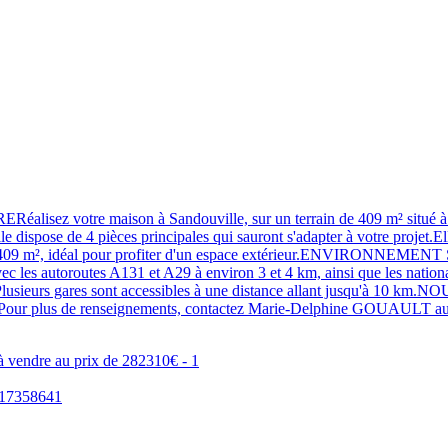
e maison à Sandouville, sur un terrain de 409 m² situé à proximi
e dispose de 4 pièces principales qui sauront s'adapter à votre projet.
n de 409 m², idéal pour profiter d'un espace extérieur.ENVIRONNEMENT 
vec les autoroutes A131 et A29 à environ 3 et 4 km, ainsi que les natio
t. Plusieurs gares sont accessibles à une distance allant jusqu'à 10 
o.Pour plus de renseignements, contactez Marie-Delphine GOUAULT au 