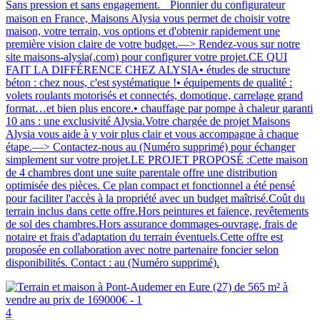
Sans pression et sans engagement. Pionnier du configurateur
maison en France, Maisons Alysia vous permet de choisir votre
maison, votre terrain, vos options et d'obtenir rapidement une
première vision claire de votre budget.—> Rendez-vous sur notre
site maisons-alysia(.com) pour configurer votre projet.CE QUI
FAIT LA DIFFÉRENCE CHEZ ALYSIA• études de structure
béton : chez nous, c'est systématique !• équipements de qualité :
volets roulants motorisés et connectés, domotique, carrelage grand
format…et bien plus encore.• chauffage par pompe à chaleur garanti
10 ans : une exclusivité Alysia.Votre chargée de projet Maisons
Alysia vous aide à y voir plus clair et vous accompagne à chaque
étape.—> Contactez-nous au (Numéro supprimé) pour échanger
simplement sur votre projet.LE PROJET PROPOSÉ :Cette maison
de 4 chambres dont une suite parentale offre une distribution
optimisée des pièces. Ce plan compact et fonctionnel a été pensé
pour faciliter l'accès à la propriété avec un budget maîtrisé.Coût du
terrain inclus dans cette offre.Hors peintures et faïence, revêtements
de sol des chambres.Hors assurance dommages-ouvrage, frais de
notaire et frais d'adaptation du terrain éventuels.Cette offre est
proposée en collaboration avec notre partenaire foncier selon
disponibilités. Contact : au (Numéro supprimé).
4