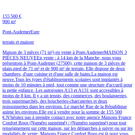
155 500 €
900 m²
Pont-Audemer
Eure
terrain et maison
Maison de 3 pièces (71 m²) en vente à Pont-AudemerMAISON 3
PIÈCES NEUVEEn vente : à 14 km de la Manche, nous vous
présentons à Pont-Audemer (27500), cette maison de 3 pièces de
plain-pied de 71 m² et de 900 m² de terrain. Elle dispose de deux
chambres, d'une cuisine et d'une salle de bains.La maison est
neuve.Tous les types d'établissements scolaires sont implantés à
moins de 10 minutes à pied, tout comme une structure d'accueil pour
la petite enfance. Les autoroutes A13 et A131 sont accessibles à
moins de 8 km. Il y a un tennis, des commerces, des boulangeries,
trois supermarchés, des boucheries-charcuteries et deux
poissonneries dans les environs. Le marché Rue de la République
anime les environs.Elle est à vendre pour la somme de 155 500
€.N'hésitez pas à prendre contact avec notre agence Maisons France
Confort Boos (Numéro supprimé) / (Numéro supprimé) pour tout
renseignement sur cette maison, sur les démarches à suivre ou sur les
modalités de vente. Maisons France Confort Boos est là pour vous