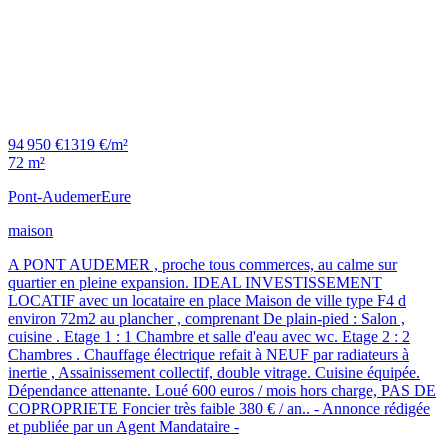
94 950 €
1319 €/m²
72 m²
Pont-Audemer
Eure
maison
A PONT AUDEMER , proche tous commerces, au calme sur
quartier en pleine expansion. IDEAL INVESTISSEMENT
LOCATIF avec un locataire en place Maison de ville type F4 d
environ 72m2 au plancher , comprenant De plain-pied : Salon ,
cuisine . Etage 1 : 1 Chambre et salle d'eau avec wc. Etage 2 : 2
Chambres . Chauffage électrique refait à NEUF par radiateurs à
inertie , Assainissement collectif, double vitrage. Cuisine équipée.
Dépendance attenante. Loué 600 euros / mois hors charge, PAS DE
COPROPRIETE Foncier très faible 380 € / an.. - Annonce rédigée
et publiée par un Agent Mandataire -