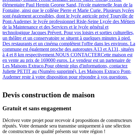
élémentaire Paul Herpin George Sand, l'école maternelle Jean de la
Fontaine, ainsi que le collège Pierre et Marie Curie. Plusieurs lycées
sont également accessibles, dont le lycée agricole privé Tourville de
Pont-Audemer, le lycée professionnel Risle-Seine Lycée des Métiers
de la Maintenance et des Services et le lycée général et
technologique Jacques Prévert. Pour vos loisirs et sorties culturelles,
un théâtre et un conservatoire se situent à quelques minutes à pied.
Des restaurants et un cinéma complètent l'offre dans les environs. La
commune est également proche des autoroutes A13 et A131, situées
à 4 et 8 km respectivement.NOUS CONTACTERCette maison est
en vente au prix de 169000 euros. Le vendeur est un partenaire de
Les Maisons Extraco.Pour obtenir plus d'informations, contactez
Juliette PETIT au (Numéro supprimé). Les Maisons Extraco Pont-
Audemer reste à votre disposition pour répondre à vos questions.
Devis construction de maison
Gratuit et sans engagement
Décrivez votre projet pour recevoir 4 propositions de constructeurs
réputés. Votre demande sera transmise uniquement à une sélection
de constructeurs de qualité présents sur votre région !