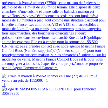
présentons à Pont-Audemer (27500), cette maison de 3 pièces de
plain-pied de 71 m² et de 900 m² de terrain. Elle dispose de deux
chambres, d'une cuisine et d'une salle de bains.La maison est
neuve.Tous les types d'établissements scolaires sont implantés à
moins de 10 minutes à pied, tout comme une structure d'accueil pour
la petite enfance. Les autoroutes A13 et A131 sont accessibles à
moins de 8 km. Il y a un tennis, des commerces, des boulangeries,
trois supermarchés, des boucheries-charcuteries et deux
poissonneries dans les environs. Le marché Rue de la République
anime les environs.Elle est à vendre pour la somme de 155 500
€.N'hésitez pas à prendre contact avec notre agence Maisons France
Confort Boos (Numéro supprimé) / (Numéro supprimé) pour tout
renseignement sur cette maison, sur les démarches à suivre ou sur les
modalités de vente. Maisons France Confort Boos est là pour vous
accompagner à toutes les étapes de votre projet.Annonce proposée
par un Agent Commercial Partenaire.
11