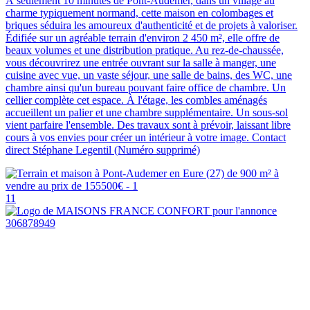
À seulement 10 minutes de Pont-Audemer, dans un village au
charme typiquement normand, cette maison en colombages et
briques séduira les amoureux d'authenticité et de projets à valoriser.
Édifiée sur un agréable terrain d'environ 2 450 m², elle offre de
beaux volumes et une distribution pratique. Au rez-de-chaussée,
vous découvrirez une entrée ouvrant sur la salle à manger, une
cuisine avec vue, un vaste séjour, une salle de bains, des WC, une
chambre ainsi qu'un bureau pouvant faire office de chambre. Un
cellier complète cet espace. À l'étage, les combles aménagés
accueillent un palier et une chambre supplémentaire. Un sous-sol
vient parfaire l'ensemble. Des travaux sont à prévoir, laissant libre
cours à vos envies pour créer un intérieur à votre image. Contact
direct Stéphane Legentil (Numéro supprimé)
11