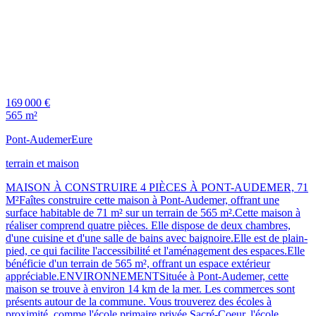
169 000 €
565 m²
Pont-Audemer
Eure
terrain et maison
MAISON À CONSTRUIRE 4 PIÈCES À PONT-AUDEMER, 71
M²Faîtes construire cette maison à Pont-Audemer, offrant une
surface habitable de 71 m² sur un terrain de 565 m².Cette maison à
réaliser comprend quatre pièces. Elle dispose de deux chambres,
d'une cuisine et d'une salle de bains avec baignoire.Elle est de plain-
pied, ce qui facilite l'accessibilité et l'aménagement des espaces.Elle
bénéficie d'un terrain de 565 m², offrant un espace extérieur
appréciable.ENVIRONNEMENTSituée à Pont-Audemer, cette
maison se trouve à environ 14 km de la mer. Les commerces sont
présents autour de la commune. Vous trouverez des écoles à
proximité, comme l'école primaire privée Sacré-Coeur, l'école