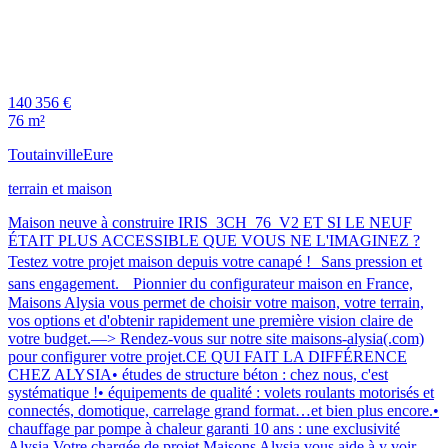
140 356 €
76 m²
Toutainville
Eure
terrain et maison
Maison neuve à construire IRIS_3CH_76_V2 ET SI LE NEUF
ÉTAIT PLUS ACCESSIBLE QUE VOUS NE L'IMAGINEZ ?
Testez votre projet maison depuis votre canapé ! Sans pression et
sans engagement. Pionnier du configurateur maison en France,
Maisons Alysia vous permet de choisir votre maison, votre terrain,
vos options et d'obtenir rapidement une première vision claire de
votre budget.—> Rendez-vous sur notre site maisons-alysia(.com)
pour configurer votre projet.CE QUI FAIT LA DIFFÉRENCE
CHEZ ALYSIA• études de structure béton : chez nous, c'est
systématique !• équipements de qualité : volets roulants motorisés et
connectés, domotique, carrelage grand format…et bien plus encore.•
chauffage par pompe à chaleur garanti 10 ans : une exclusivité
Alysia.Votre chargée de projet Maisons Alysia vous aide à y voir