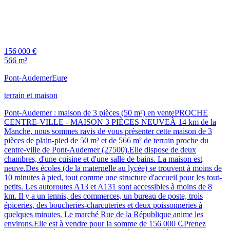
156 000 €
566 m²
Pont-Audemer
Eure
terrain et maison
Pont-Audemer : maison de 3 pièces (50 m²) en ventePROCHE
CENTRE-VILLE - MAISON 3 PIÈCES NEUVEÀ 14 km de la
Manche, nous sommes ravis de vous présenter cette maison de 3
pièces de plain-pied de 50 m² et de 566 m² de terrain proche du
centre-ville de Pont-Audemer (27500).Elle dispose de deux
chambres, d'une cuisine et d'une salle de bains. La maison est
neuve.Des écoles (de la maternelle au lycée) se trouvent à moins de
10 minutes à pied, tout comme une structure d'accueil pour les tout-
petits. Les autoroutes A13 et A131 sont accessibles à moins de 8
km. Il y a un tennis, des commerces, un bureau de poste, trois
épiceries, des boucheries-charcuteries et deux poissonneries à
quelques minutes. Le marché Rue de la République anime les
environs.Elle est à vendre pour la somme de 156 000 €.Prenez