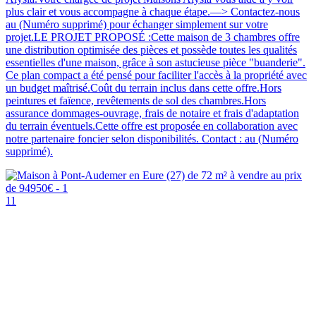
plus clair et vous accompagne à chaque étape.—> Contactez-nous
au (Numéro supprimé) pour échanger simplement sur votre
projet.LE PROJET PROPOSÉ :Cette maison de 3 chambres offre
une distribution optimisée des pièces et possède toutes les qualités
essentielles d'une maison, grâce à son astucieuse pièce "buanderie".
Ce plan compact a été pensé pour faciliter l'accès à la propriété avec
un budget maîtrisé.Coût du terrain inclus dans cette offre.Hors
peintures et faïence, revêtements de sol des chambres.Hors
assurance dommages-ouvrage, frais de notaire et frais d'adaptation
du terrain éventuels.Cette offre est proposée en collaboration avec
notre partenaire foncier selon disponibilités. Contact : au (Numéro
supprimé).
11