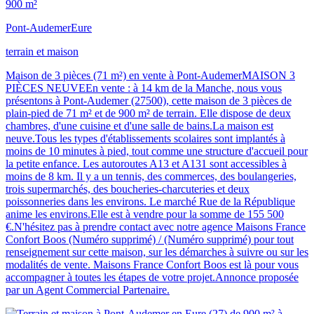
900 m²
Pont-Audemer
Eure
terrain et maison
Maison de 3 pièces (71 m²) en vente à Pont-AudemerMAISON 3
PIÈCES NEUVEEn vente : à 14 km de la Manche, nous vous
présentons à Pont-Audemer (27500), cette maison de 3 pièces de
plain-pied de 71 m² et de 900 m² de terrain. Elle dispose de deux
chambres, d'une cuisine et d'une salle de bains.La maison est
neuve.Tous les types d'établissements scolaires sont implantés à
moins de 10 minutes à pied, tout comme une structure d'accueil pour
la petite enfance. Les autoroutes A13 et A131 sont accessibles à
moins de 8 km. Il y a un tennis, des commerces, des boulangeries,
trois supermarchés, des boucheries-charcuteries et deux
poissonneries dans les environs. Le marché Rue de la République
anime les environs.Elle est à vendre pour la somme de 155 500
€.N'hésitez pas à prendre contact avec notre agence Maisons France
Confort Boos (Numéro supprimé) / (Numéro supprimé) pour tout
renseignement sur cette maison, sur les démarches à suivre ou sur les
modalités de vente. Maisons France Confort Boos est là pour vous
accompagner à toutes les étapes de votre projet.Annonce proposée
par un Agent Commercial Partenaire.