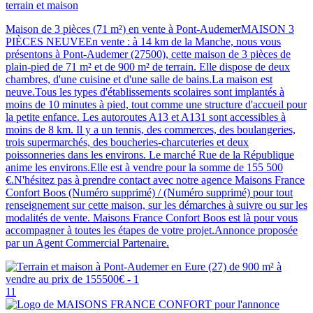
terrain et maison
Maison de 3 pièces (71 m²) en vente à Pont-AudemerMAISON 3
PIÈCES NEUVEEn vente : à 14 km de la Manche, nous vous
présentons à Pont-Audemer (27500), cette maison de 3 pièces de
plain-pied de 71 m² et de 900 m² de terrain. Elle dispose de deux
chambres, d'une cuisine et d'une salle de bains.La maison est
neuve.Tous les types d'établissements scolaires sont implantés à
moins de 10 minutes à pied, tout comme une structure d'accueil pour
la petite enfance. Les autoroutes A13 et A131 sont accessibles à
moins de 8 km. Il y a un tennis, des commerces, des boulangeries,
trois supermarchés, des boucheries-charcuteries et deux
poissonneries dans les environs. Le marché Rue de la République
anime les environs.Elle est à vendre pour la somme de 155 500
€.N'hésitez pas à prendre contact avec notre agence Maisons France
Confort Boos (Numéro supprimé) / (Numéro supprimé) pour tout
renseignement sur cette maison, sur les démarches à suivre ou sur les
modalités de vente. Maisons France Confort Boos est là pour vous
accompagner à toutes les étapes de votre projet.Annonce proposée
par un Agent Commercial Partenaire.
11