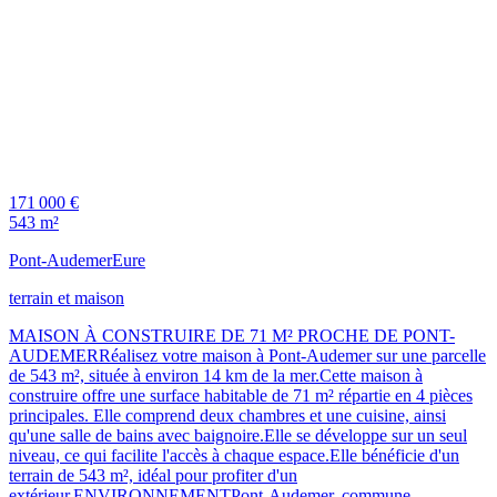
171 000 €
543 m²
Pont-Audemer
Eure
terrain et maison
MAISON À CONSTRUIRE DE 71 M² PROCHE DE PONT-
AUDEMERRéalisez votre maison à Pont-Audemer sur une parcelle
de 543 m², située à environ 14 km de la mer.Cette maison à
construire offre une surface habitable de 71 m² répartie en 4 pièces
principales. Elle comprend deux chambres et une cuisine, ainsi
qu'une salle de bains avec baignoire.Elle se développe sur un seul
niveau, ce qui facilite l'accès à chaque espace.Elle bénéficie d'un
terrain de 543 m², idéal pour profiter d'un
extérieur.ENVIRONNEMENTPont-Audemer, commune