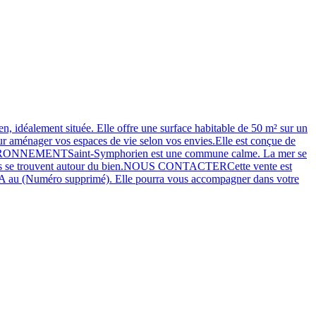
ment située. Elle offre une surface habitable de 50 m² sur un
our aménager vos espaces de vie selon vos envies.Elle est conçue de
oins.ENVIRONNEMENTSaint-Symphorien est une commune calme. La mer se
merces se trouvent autour du bien.NOUS CONTACTERCette vente est
IA au (Numéro supprimé). Elle pourra vous accompagner dans votre