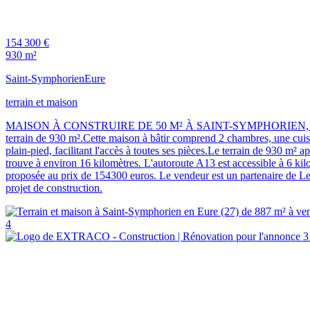
154 300 €
930 m²
Saint-Symphorien
Eure
terrain et maison
MAISON À CONSTRUIRE DE 50 M² À SAINT-SYMPHORIEN, 3 PIÈCES.Réa
terrain de 930 m².Cette maison à bâtir comprend 2 chambres, une cuisi
plain-pied, facilitant l'accès à toutes ses pièces.Le terrain de 9
trouve à environ 16 kilomètres. L'autoroute A13 est accessible à 6
proposée au prix de 154300 euros. Le vendeur est un partenaire de 
projet de construction.
4