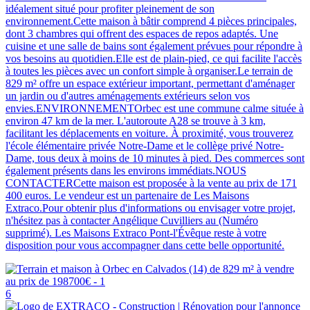
idéalement situé pour profiter pleinement de son
environnement.Cette maison à bâtir comprend 4 pièces principales,
dont 3 chambres qui offrent des espaces de repos adaptés. Une
cuisine et une salle de bains sont également prévues pour répondre à
vos besoins au quotidien.Elle est de plain-pied, ce qui facilite l'accès
à toutes les pièces avec un confort simple à organiser.Le terrain de
829 m² offre un espace extérieur important, permettant d'aménager
un jardin ou d'autres aménagements extérieurs selon vos
envies.ENVIRONNEMENTOrbec est une commune calme située à
environ 47 km de la mer. L'autoroute A28 se trouve à 3 km,
facilitant les déplacements en voiture. À proximité, vous trouverez
l'école élémentaire privée Notre-Dame et le collège privé Notre-
Dame, tous deux à moins de 10 minutes à pied. Des commerces sont
également présents dans les environs immédiats.NOUS
CONTACTERCette maison est proposée à la vente au prix de 171
400 euros. Le vendeur est un partenaire de Les Maisons
Extraco.Pour obtenir plus d'informations ou envisager votre projet,
n'hésitez pas à contacter Angélique Cuvilliers au (Numéro
supprimé). Les Maisons Extraco Pont-l'Évêque reste à votre
disposition pour vous accompagner dans cette belle opportunité.
6