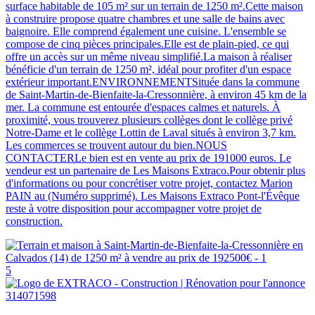
surface habitable de 105 m² sur un terrain de 1250 m².Cette maison
à construire propose quatre chambres et une salle de bains avec
baignoire. Elle comprend également une cuisine. L'ensemble se
compose de cinq pièces principales.Elle est de plain-pied, ce qui
offre un accès sur un même niveau simplifié.La maison à réaliser
bénéficie d'un terrain de 1250 m², idéal pour profiter d'un espace
extérieur important.ENVIRONNEMENTSituée dans la commune
de Saint-Martin-de-Bienfaite-la-Cressonnière, à environ 45 km de la
mer. La commune est entourée d'espaces calmes et naturels. À
proximité, vous trouverez plusieurs collèges dont le collège privé
Notre-Dame et le collège Lottin de Laval situés à environ 3,7 km.
Les commerces se trouvent autour du bien.NOUS
CONTACTERLe bien est en vente au prix de 191000 euros. Le
vendeur est un partenaire de Les Maisons Extraco.Pour obtenir plus
d'informations ou pour concrétiser votre projet, contactez Marion
PAIN au (Numéro supprimé). Les Maisons Extraco Pont-l'Évêque
reste à votre disposition pour accompagner votre projet de
construction.
5