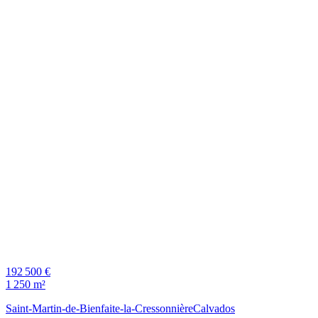
192 500 €
1 250 m²
Saint-Martin-de-Bienfaite-la-Cressonnière
Calvados