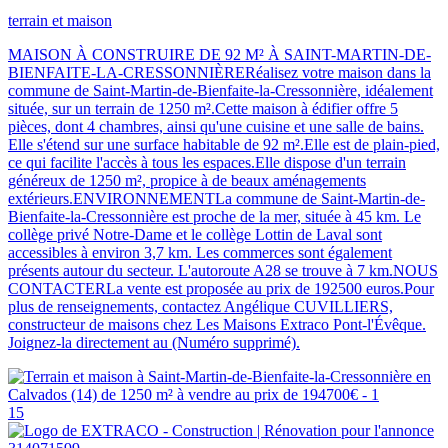
terrain et maison
MAISON À CONSTRUIRE DE 92 M² À SAINT-MARTIN-DE-
BIENFAITE-LA-CRESSONNIÈRERéalisez votre maison dans la
commune de Saint-Martin-de-Bienfaite-la-Cressonnière, idéalement
située, sur un terrain de 1250 m².Cette maison à édifier offre 5
pièces, dont 4 chambres, ainsi qu'une cuisine et une salle de bains.
Elle s'étend sur une surface habitable de 92 m².Elle est de plain-pied,
ce qui facilite l'accès à tous les espaces.Elle dispose d'un terrain
généreux de 1250 m², propice à de beaux aménagements
extérieurs.ENVIRONNEMENTLa commune de Saint-Martin-de-
Bienfaite-la-Cressonnière est proche de la mer, située à 45 km. Le
collège privé Notre-Dame et le collège Lottin de Laval sont
accessibles à environ 3,7 km. Les commerces sont également
présents autour du secteur. L'autoroute A28 se trouve à 7 km.NOUS
CONTACTERLa vente est proposée au prix de 192500 euros.Pour
plus de renseignements, contactez Angélique CUVILLIERS,
constructeur de maisons chez Les Maisons Extraco Pont-l'Évêque.
Joignez-la directement au (Numéro supprimé).
15