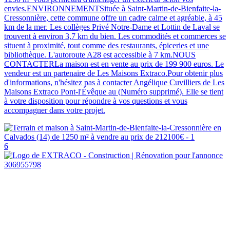
envies.ENVIRONNEMENTSituée à Saint-Martin-de-Bienfaite-la-
Cressonnière, cette commune offre un cadre calme et agréable, à 45
km de la mer. Les collèges Privé Notre-Dame et Lottin de Laval se
trouvent à environ 3,7 km du bien. Les commodités et commerces se
situent à proximité, tout comme des restaurants, épiceries et une
bibliothèque. L'autoroute A28 est accessible à 7 km.NOUS
CONTACTERLa maison est en vente au prix de 199 900 euros. Le
vendeur est un partenaire de Les Maisons Extraco.Pour obtenir plus
d'informations, n'hésitez pas à contacter Angélique Cuvilliers de Les
Maisons Extraco Pont-l'Évêque au (Numéro supprimé). Elle se tient
à votre disposition pour répondre à vos questions et vous
accompagner dans votre projet.
6