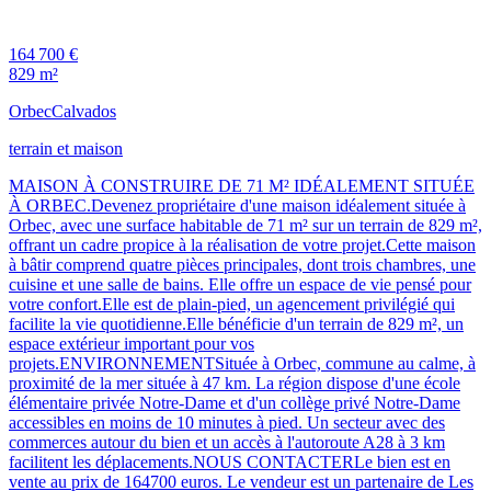
164 700 €
829 m²
Orbec
Calvados
terrain et maison
MAISON À CONSTRUIRE DE 71 M² IDÉALEMENT SITUÉE
À ORBEC.Devenez propriétaire d'une maison idéalement située à
Orbec, avec une surface habitable de 71 m² sur un terrain de 829 m²,
offrant un cadre propice à la réalisation de votre projet.Cette maison
à bâtir comprend quatre pièces principales, dont trois chambres, une
cuisine et une salle de bains. Elle offre un espace de vie pensé pour
votre confort.Elle est de plain-pied, un agencement privilégié qui
facilite la vie quotidienne.Elle bénéficie d'un terrain de 829 m², un
espace extérieur important pour vos
projets.ENVIRONNEMENTSituée à Orbec, commune au calme, à
proximité de la mer située à 47 km. La région dispose d'une école
élémentaire privée Notre-Dame et d'un collège privé Notre-Dame
accessibles en moins de 10 minutes à pied. Un secteur avec des
commerces autour du bien et un accès à l'autoroute A28 à 3 km
facilitent les déplacements.NOUS CONTACTERLe bien est en
vente au prix de 164700 euros. Le vendeur est un partenaire de Les