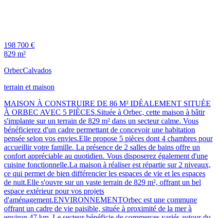
198 700 €
829 m²
Orbec
Calvados
terrain et maison
MAISON À CONSTRUIRE DE 86 M² IDÉALEMENT SITUÉE
À ORBEC AVEC 5 PIÈCES.Située à Orbec, cette maison à bâtir
s'implante sur un terrain de 829 m² dans un secteur calme. Vous
bénéficierez d'un cadre permettant de concevoir une habitation
pensée selon vos envies.Elle propose 5 pièces dont 4 chambres pour
accueillir votre famille. La présence de 2 salles de bains offre un
confort appréciable au quotidien. Vous disposerez également d'une
cuisine fonctionnelle.La maison à réaliser est répartie sur 2 niveaux,
ce qui permet de bien différencier les espaces de vie et les espaces
de nuit.Elle s'ouvre sur un vaste terrain de 829 m², offrant un bel
espace extérieur pour vos projets
d'aménagement.ENVIRONNEMENTOrbec est une commune
offrant un cadre de vie paisible, située à proximité de la mer à
environ 47 km. Le secteur bénéficie de commerces variés autour du