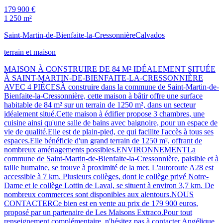
179 900 €
1 250 m²
Saint-Martin-de-Bienfaite-la-Cressonnière
Calvados
terrain et maison
MAISON À CONSTRUIRE DE 84 M² IDÉALEMENT SITUÉE
À SAINT-MARTIN-DE-BIENFAITE-LA-CRESSONNIÈRE
AVEC 4 PIÈCESÀ construire dans la commune de Saint-Martin-de-
Bienfaite-la-Cressonnière, cette maison à bâtir offre une surface
habitable de 84 m² sur un terrain de 1250 m², dans un secteur
idéalement situé.Cette maison à édifier propose 3 chambres, une
cuisine ainsi qu'une salle de bains avec baignoire, pour un espace de
vie de qualité.Elle est de plain-pied, ce qui facilite l'accès à tous ses
espaces.Elle bénéficie d'un grand terrain de 1250 m², offrant de
nombreux aménagements possibles.ENVIRONNEMENTLa
commune de Saint-Martin-de-Bienfaite-la-Cressonnière, paisible et à
taille humaine, se trouve à proximité de la mer. L'autoroute A28 est
accessible à 7 km. Plusieurs collèges, dont le collège privé Notre-
Dame et le collège Lottin de Laval, se situent à environ 3,7 km. De
nombreux commerces sont disponibles aux alentours.NOUS
CONTACTERCe bien est en vente au prix de 179 900 euros,
proposé par un partenaire de Les Maisons Extraco.Pour tout
renseignement complémentaire, n'hésitez pas à contacter Angélique