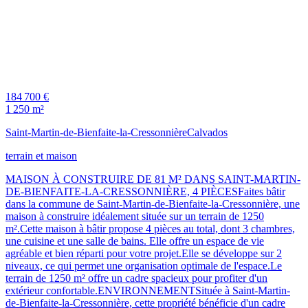
184 700 €
1 250 m²
Saint-Martin-de-Bienfaite-la-Cressonnière
Calvados
terrain et maison
MAISON À CONSTRUIRE DE 81 M² DANS SAINT-MARTIN-
DE-BIENFAITE-LA-CRESSONNIÈRE, 4 PIÈCESFaites bâtir
dans la commune de Saint-Martin-de-Bienfaite-la-Cressonnière, une
maison à construire idéalement située sur un terrain de 1250
m².Cette maison à bâtir propose 4 pièces au total, dont 3 chambres,
une cuisine et une salle de bains. Elle offre un espace de vie
agréable et bien réparti pour votre projet.Elle se développe sur 2
niveaux, ce qui permet une organisation optimale de l'espace.Le
terrain de 1250 m² offre un cadre spacieux pour profiter d'un
extérieur confortable.ENVIRONNEMENTSituée à Saint-Martin-
de-Bienfaite-la-Cressonnière, cette propriété bénéficie d'un cadre