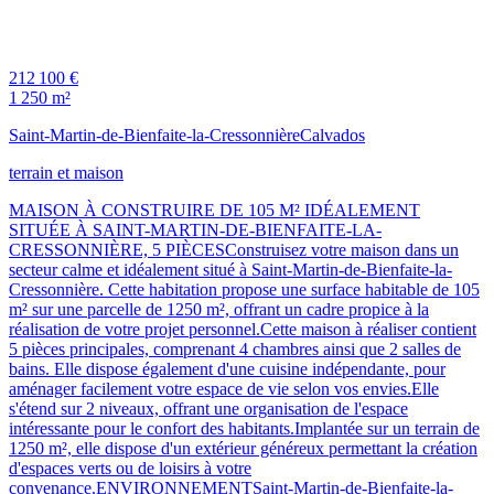
212 100 €
1 250 m²
Saint-Martin-de-Bienfaite-la-Cressonnière
Calvados
terrain et maison
MAISON À CONSTRUIRE DE 105 M² IDÉALEMENT
SITUÉE À SAINT-MARTIN-DE-BIENFAITE-LA-
CRESSONNIÈRE, 5 PIÈCESConstruisez votre maison dans un
secteur calme et idéalement situé à Saint-Martin-de-Bienfaite-la-
Cressonnière. Cette habitation propose une surface habitable de 105
m² sur une parcelle de 1250 m², offrant un cadre propice à la
réalisation de votre projet personnel.Cette maison à réaliser contient
5 pièces principales, comprenant 4 chambres ainsi que 2 salles de
bains. Elle dispose également d'une cuisine indépendante, pour
aménager facilement votre espace de vie selon vos envies.Elle
s'étend sur 2 niveaux, offrant une organisation de l'espace
intéressante pour le confort des habitants.Implantée sur un terrain de
1250 m², elle dispose d'un extérieur généreux permettant la création
d'espaces verts ou de loisirs à votre
convenance.ENVIRONNEMENTSaint-Martin-de-Bienfaite-la-