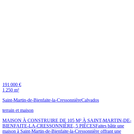
191 000 €
1 250 m²
Saint-Martin-de-Bienfaite-la-Cressonnière
Calvados
terrain et maison
MAISON À CONSTRUIRE DE 105 M² À SAINT-MARTIN-DE-
BIENFAITE-LA-CRESSONNIÈRE, 5 PIÈCESFaites bâtir une
maison à Saint-Martin-de-Bienfaite-la-Cressonnière offrant une