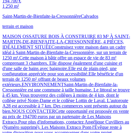
194 700 €
1 250 m²
Saint-Martin-de-Bienfaite-la-Cressonnière
Calvados
terrain et maison
MAISON OSSATURE BOIS À CONSTRUIRE 83 M² À SAINT-
MARTIN-DE-BIENFAITE-LA-CRESSONNIÈRE, 4 PIÈCES,
IDÉALEMENT SITUÉEConstruisez votre maison dans un cadre
idéal à Saint-Martin-de-Bienfaite-la-Cressonnière, sur un terrain de
1250 m².Cette maison à bâtir offre un espace de vie de 83 m²
comprenant 3 chambres. Elle dispose également d'une cuisine et
d'une salle de bains avec baignoire.Elle est de plain-pied, une
configuration appréciée pour son accessibilité.Elle bénéficie d'un
terrain de 1250 m² offrant de beaux volumes
extérieurs.ENVIRONNEMENTSaint-Martin-de-Bienfaite-la-
Cressonnière est une commune à taille humaine. Le littoral se trouve
à 45 km. Vous trouverez des collèges à moins de 4 km, dont le
collège privé Notre-Dame et le collège Lottin de Laval. L'autoroute
A28 est accessible à 7 km. Des commerces sont présents autour du
bien.NOUS CONTACTERCette opportunité est proposée en vente
au prix de 194700 euros par un partenaire de Les Maisons
Extraco.Pour plus d'informations, contactez Angélique Cuvilliers au
(Numéro supprimé). Les Maisons Extraco Pont-l'Évêque reste à
votre disposition pour vous accompagner dans votre projet.