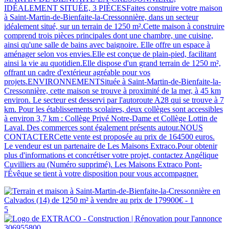
IDÉALEMENT SITUÉE, 3 PIÈCESFaites construire votre maison
à Saint-Martin-de-Bienfaite-la-Cressonnière, dans un secteur
idéalement situé, sur un terrain de 1250 m².Cette maison à construire
comprend trois pièces principales dont une chambre, une cuisine,
ainsi qu'une salle de bains avec baignoire. Elle offre un espace à
aménager selon vos envies.Elle est conçue de plain-pied, facilitant
ainsi la vie au quotidien.Elle dispose d'un grand terrain de 1250 m²,
offrant un cadre d'extérieur agréable pour vos
projets.ENVIRONNEMENTSituée à Saint-Martin-de-Bienfaite-la-
Cressonnière, cette maison se trouve à proximité de la mer, à 45 km
environ. Le secteur est desservi par l'autoroute A28 qui se trouve à 7
km. Pour les établissements scolaires, deux collèges sont accessibles
à environ 3,7 km : Collège Privé Notre-Dame et Collège Lottin de
Laval. Des commerces sont également présents autour.NOUS
CONTACTERCette vente est proposée au prix de 164500 euros.
Le vendeur est un partenaire de Les Maisons Extraco.Pour obtenir
plus d'informations et concrétiser votre projet, contactez Angélique
Cuvilliers au (Numéro supprimé). Les Maisons Extraco Pont-
l'Évêque se tient à votre disposition pour vous accompagner.
5