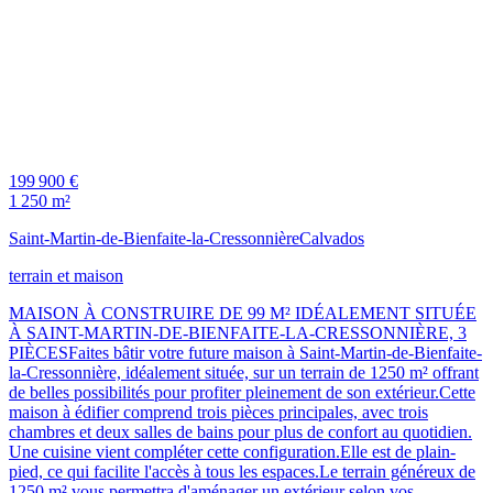
199 900 €
1 250 m²
Saint-Martin-de-Bienfaite-la-Cressonnière
Calvados
terrain et maison
MAISON À CONSTRUIRE DE 99 M² IDÉALEMENT SITUÉE
À SAINT-MARTIN-DE-BIENFAITE-LA-CRESSONNIÈRE, 3
PIÈCESFaites bâtir votre future maison à Saint-Martin-de-Bienfaite-
la-Cressonnière, idéalement située, sur un terrain de 1250 m² offrant
de belles possibilités pour profiter pleinement de son extérieur.Cette
maison à édifier comprend trois pièces principales, avec trois
chambres et deux salles de bains pour plus de confort au quotidien.
Une cuisine vient compléter cette configuration.Elle est de plain-
pied, ce qui facilite l'accès à tous les espaces.Le terrain généreux de
1250 m² vous permettra d'aménager un extérieur selon vos