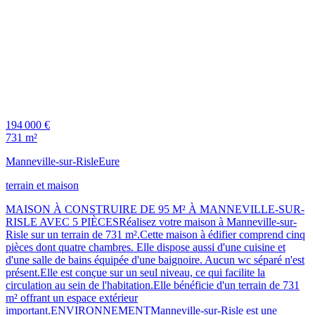
194 000 €
731 m²
Manneville-sur-Risle
Eure
terrain et maison
MAISON À CONSTRUIRE DE 95 M² À MANNEVILLE-SUR-
RISLE AVEC 5 PIÈCESRéalisez votre maison à Manneville-sur-
Risle sur un terrain de 731 m².Cette maison à édifier comprend cinq
pièces dont quatre chambres. Elle dispose aussi d'une cuisine et
d'une salle de bains équipée d'une baignoire. Aucun wc séparé n'est
présent.Elle est conçue sur un seul niveau, ce qui facilite la
circulation au sein de l'habitation.Elle bénéficie d'un terrain de 731
m² offrant un espace extérieur
important.ENVIRONNEMENTManneville-sur-Risle est une