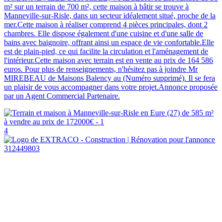
m² sur un terrain de 700 m², cette maison à bâtir se trouve à
Manneville-sur-Risle, dans un secteur idéalement situé, proche de la
mer.Cette maison à réaliser comprend 4 pièces principales, dont 2
chambres. Elle dispose également d'une cuisine et d'une salle de
bains avec baignoire, offrant ainsi un espace de vie confortable.Elle
est de plain-pied, ce qui facilite la circulation et l'aménagement de
l'intérieur.Cette maison avec terrain est en vente au prix de 164 586
euros. Pour plus de renseignements, n'hésitez pas à joindre Mr
MIREBEAU de Maisons Balency au (Numéro supprimé). Il se fera
un plaisir de vous accompagner dans votre projet.Annonce proposée
par un Agent Commercial Partenaire.
4