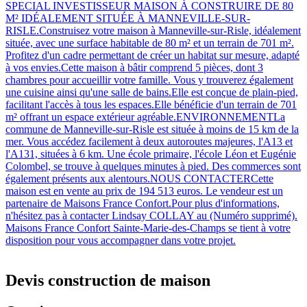
SPECIAL INVESTISSEUR MAISON À CONSTRUIRE DE 80
M² IDÉALEMENT SITUÉE À MANNEVILLE-SUR-
RISLE.Construisez votre maison à Manneville-sur-Risle, idéalement
située, avec une surface habitable de 80 m² et un terrain de 701 m².
Profitez d'un cadre permettant de créer un habitat sur mesure, adapté
à vos envies.Cette maison à bâtir comprend 5 pièces, dont 3
chambres pour accueillir votre famille. Vous y trouverez également
une cuisine ainsi qu'une salle de bains.Elle est conçue de plain-pied,
facilitant l'accès à tous les espaces.Elle bénéficie d'un terrain de 701
m² offrant un espace extérieur agréable.ENVIRONNEMENTLa
commune de Manneville-sur-Risle est située à moins de 15 km de la
mer. Vous accédez facilement à deux autoroutes majeures, l'A13 et
l'A131, situées à 6 km. Une école primaire, l'école Léon et Eugénie
Colombel, se trouve à quelques minutes à pied. Des commerces sont
également présents aux alentours.NOUS CONTACTERCette
maison est en vente au prix de 194 513 euros. Le vendeur est un
partenaire de Maisons France Confort.Pour plus d'informations,
n'hésitez pas à contacter Lindsay COLLAY au (Numéro supprimé).
Maisons France Confort Sainte-Marie-des-Champs se tient à votre
disposition pour vous accompagner dans votre projet.
Devis construction de maison