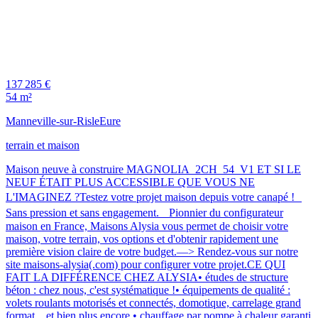
137 285 €
54 m²
Manneville-sur-Risle
Eure
terrain et maison
Maison neuve à construire MAGNOLIA_2CH_54_V1 ET SI LE
NEUF ÉTAIT PLUS ACCESSIBLE QUE VOUS NE
L'IMAGINEZ ?Testez votre projet maison depuis votre canapé !
Sans pression et sans engagement. Pionnier du configurateur
maison en France, Maisons Alysia vous permet de choisir votre
maison, votre terrain, vos options et d'obtenir rapidement une
première vision claire de votre budget.—> Rendez-vous sur notre
site maisons-alysia(.com) pour configurer votre projet.CE QUI
FAIT LA DIFFÉRENCE CHEZ ALYSIA• études de structure
béton : chez nous, c'est systématique !• équipements de qualité :
volets roulants motorisés et connectés, domotique, carrelage grand
format…et bien plus encore.• chauffage par pompe à chaleur garanti