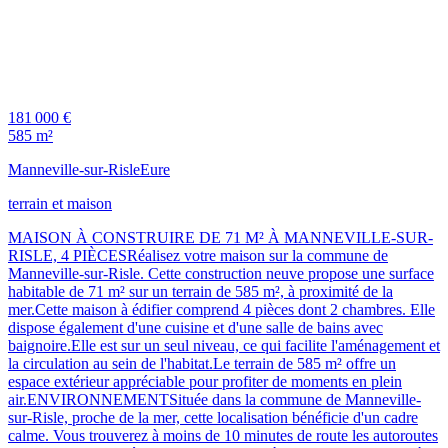
181 000 €
585 m²
Manneville-sur-Risle
Eure
terrain et maison
MAISON À CONSTRUIRE DE 71 M² À MANNEVILLE-SUR-
RISLE, 4 PIÈCESRéalisez votre maison sur la commune de
Manneville-sur-Risle. Cette construction neuve propose une surface
habitable de 71 m² sur un terrain de 585 m², à proximité de la
mer.Cette maison à édifier comprend 4 pièces dont 2 chambres. Elle
dispose également d'une cuisine et d'une salle de bains avec
baignoire.Elle est sur un seul niveau, ce qui facilite l'aménagement et
la circulation au sein de l'habitat.Le terrain de 585 m² offre un
espace extérieur appréciable pour profiter de moments en plein
air.ENVIRONNEMENTSituée dans la commune de Manneville-
sur-Risle, proche de la mer, cette localisation bénéficie d'un cadre
calme. Vous trouverez à moins de 10 minutes de route les autoroutes