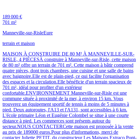
189 000 €
701 m²
Manneville-sur-Risle
Eure
terrain et maison
MAISON À CONSTRUIRE DE 80 M² À MANNEVILLE-SUR-
RISLE, 4 PIÈCESÀ construire à Manneville-sur-Risle, cette maison
de 80 m² offre un terrain de 701 m². Cette maison à bâtir comprend
quatre pièces, dont trois chambres, une cuisine et une salle de bains
avec baignoire.Elle est de plain-pied, ce qui facilite l'organisation
des espaces et la circulation.Elle bénéficie d'un terrain spacieux de
701 m², idéal pour profiter d'un extérieur
confortable.ENVIRONNEMENT Manneville-sur-Risle est une
commune située à proximité de la mer, à environ 15 km. Vous
trouverez un équipement sportif de tennis à moins de 5 minutes à
pied. Deux autoroutes, l'A13 et l'A131, sont accessibles à 6 km.
L'école primaire Léon et Eugénie Colombel se situe à une courte
distance à pied. Les commerces sont présents autour du
secteur.NOUS CONTACTERCette maison est proposée à la vente
au prix de 189000 euros.Pour plus d'informations, merci de
contacter Juliette PETIT, du constructeur Les Maisons Extraco Pont-