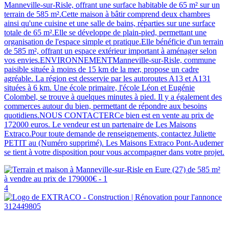
Manneville-sur-Risle, offrant une surface habitable de 65 m² sur un
terrain de 585 m².Cette maison à bâtir comprend deux chambres
ainsi qu'une cuisine et une salle de bains, réparties sur une surface
totale de 65 m².Elle se développe de plain-pied, permettant une
organisation de l'espace simple et pratique.Elle bénéficie d'un terrain
de 585 m², offrant un espace extérieur important à aménager selon
vos envies.ENVIRONNEMENTManneville-sur-Risle, commune
paisible située à moins de 15 km de la mer, propose un cadre
agréable. La région est desservie par les autoroutes A13 et A131
situées à 6 km. Une école primaire, l'école Léon et Eugénie
Colombel, se trouve à quelques minutes à pied. Il y a également des
commerces autour du bien, permettant de répondre aux besoins
quotidiens.NOUS CONTACTERCe bien est en vente au prix de
172000 euros. Le vendeur est un partenaire de Les Maisons
Extraco.Pour toute demande de renseignements, contactez Juliette
PETIT au (Numéro supprimé). Les Maisons Extraco Pont-Audemer
se tient à votre disposition pour vous accompagner dans votre projet.
4