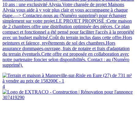
10 ans : une exclusivité Alysia.Votre chargée de projet Maisons
Alysia vous aide à y voir plus clair et vous accompagne à chaque
étape.—> Contactez-nous au (Numéro supprimé) pour échanger
simplement sur votre projet.LE PROJET PROPOSÉ :Cette maison
de 2 chambres offre une distribution optimisée des pièces. Ce plan
compact et fonctionnel a été pensé pour faciliter l'accès à la propriété
avec un budget maîtrisé.Coût du terrain inclus dans cette offre.Hors
peintures et faïence, revêtements de sol des chambres.Hors
assurance dommages-ouvrage, frais de notaire et frais d'adaptation
du terrain éventuels.Cette offre est proposée en collaboration avec
notre partenaire foncier selon disponibilités. Contact : au (Numéro
supprimé).
4