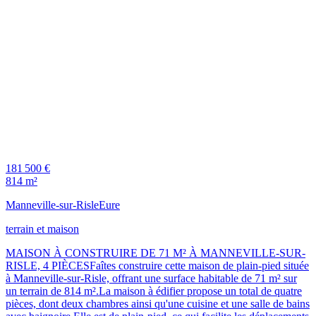
181 500 €
814 m²
Manneville-sur-Risle
Eure
terrain et maison
MAISON À CONSTRUIRE DE 71 M² À MANNEVILLE-SUR-
RISLE, 4 PIÈCESFaîtes construire cette maison de plain-pied située
à Manneville-sur-Risle, offrant une surface habitable de 71 m² sur
un terrain de 814 m².La maison à édifier propose un total de quatre
pièces, dont deux chambres ainsi qu'une cuisine et une salle de bains