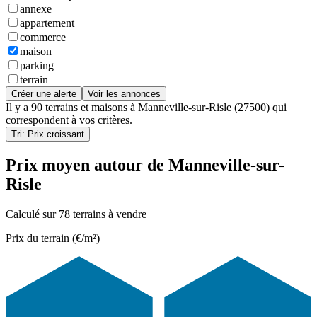
annexe
appartement
commerce
maison
parking
terrain
Créer une alerte
Voir les annonces
Il y a
90 terrains et maisons
à
Manneville-sur-Risle (27500)
qui
correspondent à vos critères.
Tri: Prix croissant
Prix moyen autour de Manneville-sur-
Risle
Calculé sur 78 terrains à vendre
Prix du terrain (€/m²)