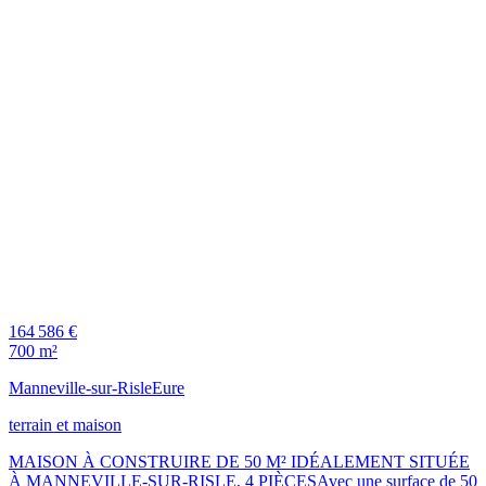
164 586 €
700 m²
Manneville-sur-Risle
Eure
terrain et maison
MAISON À CONSTRUIRE DE 50 M² IDÉALEMENT SITUÉE
À MANNEVILLE-SUR-RISLE, 4 PIÈCESAvec une surface de 50