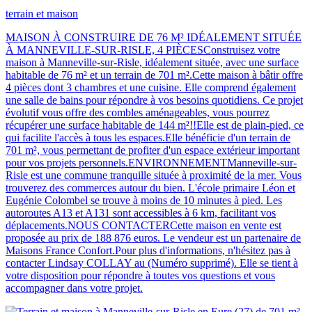
terrain et maison
MAISON À CONSTRUIRE DE 76 M² IDÉALEMENT SITUÉE
À MANNEVILLE-SUR-RISLE, 4 PIÈCESConstruisez votre
maison à Manneville-sur-Risle, idéalement située, avec une surface
habitable de 76 m² et un terrain de 701 m².Cette maison à bâtir offre
4 pièces dont 3 chambres et une cuisine. Elle comprend également
une salle de bains pour répondre à vos besoins quotidiens. Ce projet
évolutif vous offre des combles aménageables, vous pourrez
récupérer une surface habitable de 144 m²!!Elle est de plain-pied, ce
qui facilite l'accès à tous les espaces.Elle bénéficie d'un terrain de
701 m², vous permettant de profiter d'un espace extérieur important
pour vos projets personnels.ENVIRONNEMENTManneville-sur-
Risle est une commune tranquille située à proximité de la mer. Vous
trouverez des commerces autour du bien. L'école primaire Léon et
Eugénie Colombel se trouve à moins de 10 minutes à pied. Les
autoroutes A13 et A131 sont accessibles à 6 km, facilitant vos
déplacements.NOUS CONTACTERCette maison en vente est
proposée au prix de 188 876 euros. Le vendeur est un partenaire de
Maisons France Confort.Pour plus d'informations, n'hésitez pas à
contacter Lindsay COLLAY au (Numéro supprimé). Elle se tient à
votre disposition pour répondre à toutes vos questions et vous
accompagner dans votre projet.