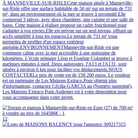
À MANNEVILLE-SUR-RISLECette maison située à Manneville-
sur-Risle offre une surface habitable de 50 m² sur un terrain de 731
m², dans un environnement où la mer se trouve à proximité.Elle
comprend 3 pièces, avec deux chambres, une cuisine et une salle de
bains. Cette maison à réaliser propose un cadre fonctionnel pour
s'adapter à vos envies.Elle est prévue sur un seul niveau, offrant un
accès simplifié à tous les espaces.Le terrain de 731 m² vous
permettra de profiter d'un espace extérieur
agréable.ENVIRONNEMENTManneville-sur-Risle est une
commune calme avec la mer accessible à une quinzaine de
kilomètres. L'école primaire Léon et Eugénie Colombel se trouve à
quelques minutes à pied. Deux autoroutes, l'A13 et l'A131, sont
situées à environ 6 km pour faciliter vos déplacements.NOUS
CONTACTERLe prix de vente est de 158 200 euros. Le vendeur
est un partenaire de Les Maisons Extraco.Pour obtenir plus
d'informations, contactez Cécilia GARCIA au (Numéro supprimé).
Les Maisons Extraco Pont-Audemer est à votre disposition pour
vous accompagner dans votre projet.
12