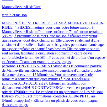
Manneville-sur-Risle
Eure
terrain et maison
MAISON À CONSTRUIRE DE 71 M² À MANNEVILLE-SUR-
RISLE, 4 PIÈCESImaginez-vous dans votre future maison à
Manneville-sur-Risle, offrant une surface de 71 m² sur un terrain de
585 m², à proximité de la mer.Cette maison à réaliser comprend
quatre pièces, dont deux chambres. Elle dispose également d'une
cuisine et d'une salle de bains avec baignoire, permettant d'aménager
un espace agréable et adapté à vos besoins.Elle est conçue sur un
seul niveau, facilitant la circulation et offrant un cadre de vie
confortable.Le terrain de 585 m² vous permet de profiter d'un espace
extérieur suffisamment grand pour vos projets
personnels.ENVIRONNEMENTSituée dans la commune paisible
de Manneville-sur-Risle, cette maison bénéficie d'un cadre proche
de la mer, à environ 15 kilomètres. Vous trouverez une école
primaire à seulement quelques minutes à pied. L'accès aux
autoroutes A13 et A131 est à 6 kilomètres, facilitant vos
déplacements.NOUS CONTACTERCette vente est proposée au
prix de 179000 euros. Le vendeur est un partenaire de Les Maisons
Extraco.Pour plus d'informations, contactez Juliette PETIT au
(Numéro supprimé). Elle se fera un plaisir de vous accompagner
dans votre projet.