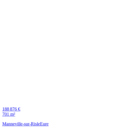
188 876 €
701 m²
Manneville-sur-Risle
Eure