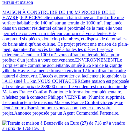
terrain et maison
MAISON À CONSTRUIRE DE 140 M² PROCHE DE LE
HAVRE, 6 PIÈCESCette maison à bâtir située au Torpt offre une
surface habitable de 140 m² sur un terrain de 1000 m². Implantée
dans un secteur résidentiel calme à proximité de la mer, elle vous
permet de concevoir un intérieur conforme à vos attentes.Elle
comprend six pièces, dont cinq chambres, et dispose de deux salles
de bains ainsi qu'une cuisine. Ce projet prévoit une maison de plain-
pied, garantie d'un accès facilité à toutes les pièces.L'espace
extérieur s'étend sur 1000 m², vous offrant un terrain idéal pour
profiter d'un jardin à votre convenance.ENVIRONNEMENTLe
Torpt est une commune accueillante, située à 26 km de la grande
ville du Havre. La mer se trouve à environ 12 km, offrant un cadre
naturel à découvrir. L'accès autoroutier est facilement joignable via
l'A13 situé à 1 km.NOUS CONTACTERCette maison est proposée
à la vente au prix de 288000 euros. Le vendeur est un partenaire de
Maisons France Confort.Pour toute information complémentaire,
n'hésitez pas à contacter Philippe VERNE au (Numéro supprimé).
Le constructeur de maisons Maisons France Confort Gravigny se
tient à votre disposition pour vous accompagner dans votre
projet.Annonce proposée par un Agent Commercial Partenaire.