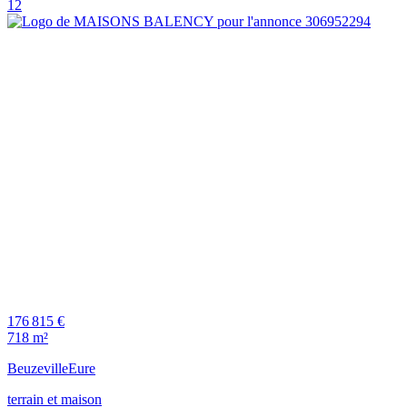
12
176 815 €
718 m²
Beuzeville
Eure
terrain et maison