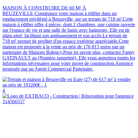
MAISON À CONSTRUIRE DE 60 M² À
BEUZEVILLE,Construisez votre maison à édifier dans un
emplacement privilégié à Beuzeville, sur un terrain de 718 m².Cette
maison à édifier offre 4 pièces, dont 2 chambres, une cuisine ouverte
sur l'espace de vie et une salle de bains avec baignoire. Elle est de
plain-pied, facilitant son aménagement et son accès.Le terrain de
718 m² permet de profiter d'un espace extérieur appréciable.Cette
maison est proposée à la vente au prix de 176 815 euros par un
partenaire de Maisons Balency.Pour en savoir plus, contactez Fanny
GATINAULT au (Numéro supprimé). Elle vous apportera toutes les
informations nécessaires pour votre projet de construction.Annonce
proposée par un Agent Commercial Partenaire.
4