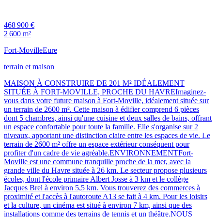
468 900 €
2 600 m²
Fort-Moville
Eure
terrain et maison
MAISON À CONSTRUIRE DE 201 M² IDÉALEMENT
SITUÉE À FORT-MOVILLE, PROCHE DU HAVREImaginez-
vous dans votre future maison à Fort-Moville, idéalement située sur
un terrain de 2600 m². Cette maison à édifier comprend 6 pièces
dont 5 chambres, ainsi qu'une cuisine et deux salles de bains, offrant
un espace confortable pour toute la famille. Elle s'organise sur 2
niveaux, apportant une distinction claire entre les espaces de vie. Le
terrain de 2600 m² offre un espace extérieur conséquent pour
profiter d'un cadre de vie agréable.ENVIRONNEMENTFort-
Moville est une commune tranquille proche de la mer, avec la
grande ville du Havre située à 26 km. Le secteur propose plusieurs
écoles, dont l'école primaire Albert Josse à 3 km et le collège
Jacques Brel à environ 5,5 km. Vous trouverez des commerces à
proximité et l'accès à l'autoroute A13 se fait à 4 km. Pour les loisirs
et la culture, un cinéma est situé à environ 7 km, ainsi que des
installations comme des terrains de tennis et un théâtre.NOUS