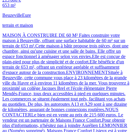
653 m²
Beuzeville
Eure
terrain et maison
MAISON À CONSTRUIRE DE 60 M² Faites construire votre
maison à Beuzeville, offrant une surface habitable de 60 m² sur un
terrain de 653 m².Cette maison à bâtir propose trois pièces, dont une
chambre, ainsi qu'une cuisine et une salle de bains. Elle offre un
espace fonctionnel à aménager selon vos envies.Elle est conçue de
plain-pied pour plus de simplicité et de confort.Elle bénéficie d'un
terrain de 653 m², offrant un extérieur agréable et suffisamment
d'espace autour de la construction.ENVIRONNEMENTSituée à
Beuzeville, cette commune vous place à 23 kilomètres de la grande
ville du Havre et à environ 11 kilomètres de la mer. Vous trouverez à
proximité un collège Jacques Brel et l'école élémentaire Pierre
Mendès-France, tous deux accessibles à pied en quelques minutes.
Les commerces se situent également tout près, facilitant vos achats
au quotidien. De plus, les autoroutes A13 et A29 sont à une dizaine
de kilomètres, assurant de bonnes connexions routières.NOUS
CONTACTERLe bien est en vente au prix de 215 600 euros. Le
vendeur est un partenaire de Maisons France Confort.Pour obtenir
plus d'informations, n'hésitez pas à joindre Aurélien LEMONNIER
au (Numéro supprimé). Maisons France Confort Lisieux est à votre