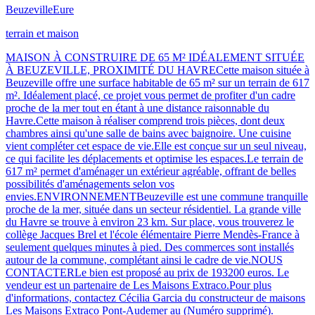
Beuzeville
Eure
terrain et maison
MAISON À CONSTRUIRE DE 65 M² IDÉALEMENT SITUÉE
À BEUZEVILLE, PROXIMITÉ DU HAVRECette maison située à
Beuzeville offre une surface habitable de 65 m² sur un terrain de 617
m². Idéalement placé, ce projet vous permet de profiter d'un cadre
proche de la mer tout en étant à une distance raisonnable du
Havre.Cette maison à réaliser comprend trois pièces, dont deux
chambres ainsi qu'une salle de bains avec baignoire. Une cuisine
vient compléter cet espace de vie.Elle est conçue sur un seul niveau,
ce qui facilite les déplacements et optimise les espaces.Le terrain de
617 m² permet d'aménager un extérieur agréable, offrant de belles
possibilités d'aménagements selon vos
envies.ENVIRONNEMENTBeuzeville est une commune tranquille
proche de la mer, située dans un secteur résidentiel. La grande ville
du Havre se trouve à environ 23 km. Sur place, vous trouverez le
collège Jacques Brel et l'école élémentaire Pierre Mendès-France à
seulement quelques minutes à pied. Des commerces sont installés
autour de la commune, complétant ainsi le cadre de vie.NOUS
CONTACTERLe bien est proposé au prix de 193200 euros. Le
vendeur est un partenaire de Les Maisons Extraco.Pour plus
d'informations, contactez Cécilia Garcia du constructeur de maisons
Les Maisons Extraco Pont-Audemer au (Numéro supprimé).