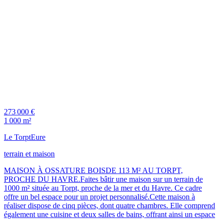
273 000 €
1 000 m²
Le Torpt
Eure
terrain et maison
MAISON À OSSATURE BOISDE 113 M² AU TORPT,
PROCHE DU HAVRE.Faites bâtir une maison sur un terrain de
1000 m² située au Torpt, proche de la mer et du Havre. Ce cadre
offre un bel espace pour un projet personnalisé.Cette maison à
réaliser dispose de cinq pièces, dont quatre chambres. Elle comprend
également une cuisine et deux salles de bains, offrant ainsi un espace