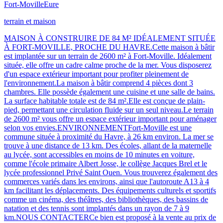
Fort-Moville
Eure
terrain et maison
MAISON À CONSTRUIRE DE 84 M² IDÉALEMENT SITUÉE
À FORT-MOVILLE, PROCHE DU HAVRE.Cette maison à bâtir
est implantée sur un terrain de 2600 m² à Fort-Moville. Idéalement
située, elle offre un cadre calme proche de la mer. Vous disposerez
d'un espace extérieur important pour profiter pleinement de
l'environnement.La maison à bâtir comprend 4 pièces dont 3
chambres. Elle possède également une cuisine et une salle de bains.
La surface habitable totale est de 84 m².Elle est conçue de plain-
pied, permettant une circulation fluide sur un seul niveau.Le terrain
de 2600 m² vous offre un espace extérieur important pour aménager
selon vos envies.ENVIRONNEMENTFort-Moville est une
commune située à proximité du Havre, à 26 km environ. La mer se
trouve à une distance de 13 km. Des écoles, allant de la maternelle
au lycée, sont accessibles en moins de 10 minutes en voiture,
comme l'école primaire Albert Josse, le collège Jacques Brel et le
lycée professionnel Privé Saint Ouen. Vous trouverez également des
commerces variés dans les environs, ainsi que l'autoroute A13 à 4
km facilitant les déplacements. Des équipements culturels et sportifs
comme un cinéma, des théâtres, des bibliothèques, des bassins de
natation et des tennis sont implantés dans un rayon de 7 à 9
km.NOUS CONTACTERCe bien est proposé à la vente au prix de