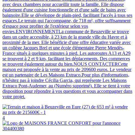
avec deux chambres pour accueillir toute la famille. Elle dispose
également d'une cuisine fonctionnelle et d'une salle de bains avec
baignoire.Elle se développe de plain-pied, facilitant l'accès à tous ses
espaces.Le terrain qui l'accompagne, de 718 m², offre suffisamment
d'espace pour profiter de l'extérieur selon vos
envies.ENVIRONNEMENTLa commune de Beuzeville se trouve
dans un cadre accessible, à 23 km de la grande ville du Havre et à
proximité de la mer. Elle bénéficie d'une offre éducative variée avec
un collège Jacques Brel et une école élémentaire Pierre Mendès-
France situés à quelques minutes à pied. Les autoroutes A13 et A29
se trouvent à 2 et 9 km, facilitant les déplacements. Des commerces
se trouvent également autour du bien.NOUS CONTACTERCette
maison est proposée à la vente au prix de 209600 euros. Le vendeur
est un partenaire de Les Maisons Extraco.Pour plus d'informations,
n'hésitez pas à joindre Cécilia Garcia, qui représente Les Maisons
Extraco Pont-Audemer, au (Numéro supprimé). Elle se tient à votre
disposition pour répondre à vos questions et vous accompagner dans
votre projet.
4