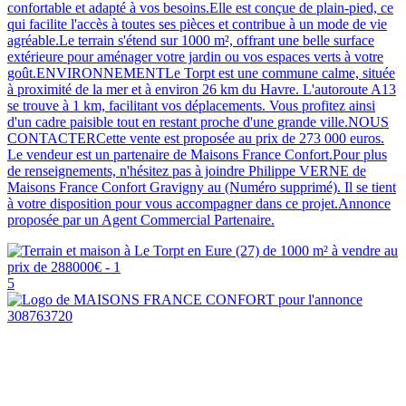
confortable et adapté à vos besoins.Elle est conçue de plain-pied, ce
qui facilite l'accès à toutes ses pièces et contribue à un mode de vie
agréable.Le terrain s'étend sur 1000 m², offrant une belle surface
extérieure pour aménager votre jardin ou vos espaces verts à votre
goût.ENVIRONNEMENTLe Torpt est une commune calme, située
à proximité de la mer et à environ 26 km du Havre. L'autoroute A13
se trouve à 1 km, facilitant vos déplacements. Vous profitez ainsi
d'un cadre paisible tout en restant proche d'une grande ville.NOUS
CONTACTERCette vente est proposée au prix de 273 000 euros.
Le vendeur est un partenaire de Maisons France Confort.Pour plus
de renseignements, n'hésitez pas à joindre Philippe VERNE de
Maisons France Confort Gravigny au (Numéro supprimé). Il se tient
à votre disposition pour vous accompagner dans ce projet.Annonce
proposée par un Agent Commercial Partenaire.
5