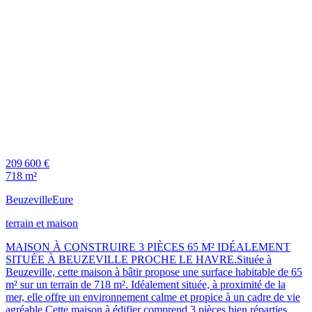
209 600 €
718 m²
Beuzeville
Eure
terrain et maison
MAISON À CONSTRUIRE 3 PIÈCES 65 M² IDÉALEMENT
SITUÉE À BEUZEVILLE PROCHE LE HAVRE.Située à
Beuzeville, cette maison à bâtir propose une surface habitable de 65
m² sur un terrain de 718 m². Idéalement située, à proximité de la
mer, elle offre un environnement calme et propice à un cadre de vie
agréable.Cette maison à édifier comprend 3 pièces bien réparties,