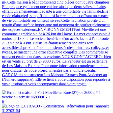
m².Cette maison à bâtir comprend cinq pièces dont quatre chambres.
Elle propose également une cuisine ainsi que deux salles de bains,
offrant un aménagement adapté à une confortable vie familiale.Elle
est de plain-pied, simplifiant ainsi la circulation et offrant un espace
de vie confortable sur un seul niveau.Cette habitation profite d'un
terrain d'une surface importante qui permettra de profiter pleinement
des espaces extérieurs.ENVIRONNEMENTFort-Moville est une
commune agréable située à 26 km du Havre. La mer est accessible à
moins de 13 km. Le secteur bénéficie d'un accès facile à l'autoroute
A13 située à 4 km. Plusieurs établissements scolaires sont
accessibles à proximité, dont plusieurs écoles primaires, collèges, et
lycées, permettant une offre éducative complète.Des commerces se
trouvent également dans les environs.NOUS CONTACTERCe bien
est en vente au prix de 279000 euros. Le vendeur est un partenaire
de Les Maisons Extraco.Pour toute information complémentaire ou
pour discuter de votre projet, n'hésitez pas à joindre Cécilia
GARCIA du constructeur Les Maisons Extraco Pont-Audemer au
(Numéro supprimé). Elle se tient à votre disposition pour répondre à
vos questions et vous accompagner dans votre projet.
6