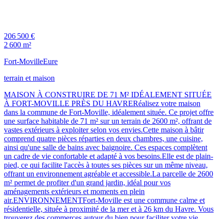
206 500 €
2 600 m²
Fort-Moville
Eure
terrain et maison
MAISON À CONSTRUIRE DE 71 M² IDÉALEMENT SITUÉE
À FORT-MOVILLE PRÈS DU HAVRERéalisez votre maison
dans la commune de Fort-Moville, idéalement située. Ce projet offre
une surface habitable de 71 m² sur un terrain de 2600 m², offrant de
vastes extérieurs à exploiter selon vos envies.Cette maison à bâtir
comprend quatre pièces réparties en deux chambres, une cuisine,
ainsi qu'une salle de bains avec baignoire. Ces espaces complètent
un cadre de vie confortable et adapté à vos besoins.Elle est de plain-
pied, ce qui facilite l'accès à toutes ses pièces sur un même niveau,
offrant un environnement agréable et accessible.La parcelle de 2600
m² permet de profiter d'un grand jardin, idéal pour vos
aménagements extérieurs et moments en plein
air.ENVIRONNEMENTFort-Moville est une commune calme et
résidentielle, située à proximité de la mer et à 26 km du Havre. Vous
trouverez des commerces autour du bien pour faciliter votre vie