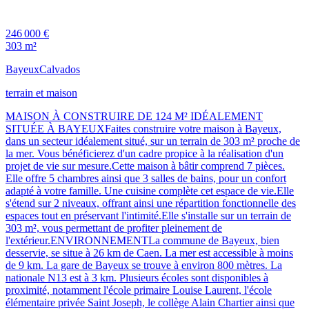
246 000 €
303 m²
Bayeux
Calvados
terrain et maison
MAISON À CONSTRUIRE DE 124 M² IDÉALEMENT
SITUÉE À BAYEUXFaites construire votre maison à Bayeux,
dans un secteur idéalement situé, sur un terrain de 303 m² proche de
la mer. Vous bénéficierez d'un cadre propice à la réalisation d'un
projet de vie sur mesure.Cette maison à bâtir comprend 7 pièces.
Elle offre 5 chambres ainsi que 3 salles de bains, pour un confort
adapté à votre famille. Une cuisine complète cet espace de vie.Elle
s'étend sur 2 niveaux, offrant ainsi une répartition fonctionnelle des
espaces tout en préservant l'intimité.Elle s'installe sur un terrain de
303 m², vous permettant de profiter pleinement de
l'extérieur.ENVIRONNEMENTLa commune de Bayeux, bien
desservie, se situe à 26 km de Caen. La mer est accessible à moins
de 9 km. La gare de Bayeux se trouve à environ 800 mètres. La
nationale N13 est à 3 km. Plusieurs écoles sont disponibles à
proximité, notamment l'école primaire Louise Laurent, l'école
élémentaire privée Saint Joseph, le collège Alain Chartier ainsi que