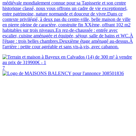
médiévale mondialement connue pour sa Tapisserie et son centre
historique classé, nous vous offrons un cadre de vie exceptionnel,
entre patrimoine, nature normande et douceur de vivre.Dans ce
contexte privilégié, à deux pas du centre-ville, belle maison de ville
en pierre pleine de caractère, construite fin XXème, offrant 102 m2
habitables sur trois niveaux.En rez-de-chaussée : entrée avec
escalier, cuisine aménagée et équipée, séjour, salle de bains et WC.À
l'étage : trois belles chambres.Deuxième étage aménagé au-dessus.À
l'arrière : petite cour agréable et sans vis-à-vis, avec cabanon.
7