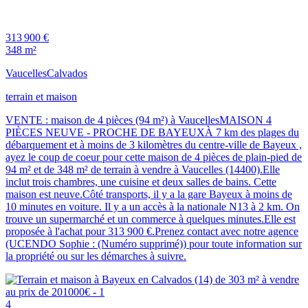
313 900 €
348 m²
Vaucelles
Calvados
terrain et maison
VENTE : maison de 4 pièces (94 m²) à VaucellesMAISON 4
PIÈCES NEUVE - PROCHE DE BAYEUXÀ 7 km des plages du
débarquement et à moins de 3 kilomètres du centre-ville de Bayeux ,
ayez le coup de coeur pour cette maison de 4 pièces de plain-pied de
94 m² et de 348 m² de terrain à vendre à Vaucelles (14400).Elle
inclut trois chambres, une cuisine et deux salles de bains. Cette
maison est neuve.Côté transports, il y a la gare Bayeux à moins de
10 minutes en voiture. Il y a un accès à la nationale N13 à 2 km. On
trouve un supermarché et un commerce à quelques minutes.Elle est
proposée à l'achat pour 313 900 €.Prenez contact avec notre agence
(UCENDO Sophie : (Numéro supprimé)) pour toute information sur
la propriété ou sur les démarches à suivre.
4