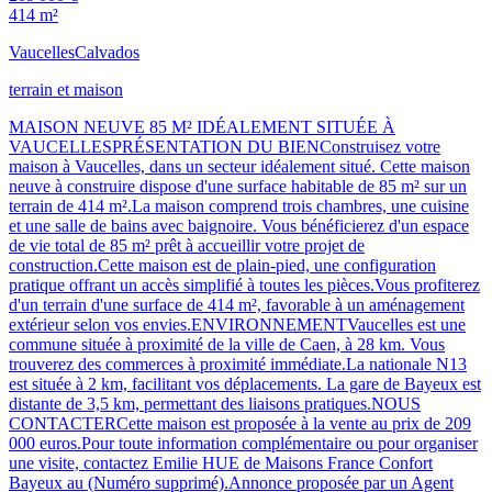
414 m²
Vaucelles
Calvados
terrain et maison
MAISON NEUVE 85 M² IDÉALEMENT SITUÉE À
VAUCELLESPRÉSENTATION DU BIENConstruisez votre
maison à Vaucelles, dans un secteur idéalement situé. Cette maison
neuve à construire dispose d'une surface habitable de 85 m² sur un
terrain de 414 m².La maison comprend trois chambres, une cuisine
et une salle de bains avec baignoire. Vous bénéficierez d'un espace
de vie total de 85 m² prêt à accueillir votre projet de
construction.Cette maison est de plain-pied, une configuration
pratique offrant un accès simplifié à toutes les pièces.Vous profiterez
d'un terrain d'une surface de 414 m², favorable à un aménagement
extérieur selon vos envies.ENVIRONNEMENTVaucelles est une
commune située à proximité de la ville de Caen, à 28 km. Vous
trouverez des commerces à proximité immédiate.La nationale N13
est située à 2 km, facilitant vos déplacements. La gare de Bayeux est
distante de 3,5 km, permettant des liaisons pratiques.NOUS
CONTACTERCette maison est proposée à la vente au prix de 209
000 euros.Pour toute information complémentaire ou pour organiser
une visite, contactez Emilie HUE de Maisons France Confort
Bayeux au (Numéro supprimé).Annonce proposée par un Agent