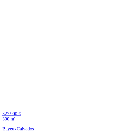
327 900 €
300 m²
Bayeux
Calvados