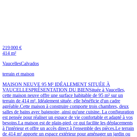
219 000 €
414 m²
Vaucelles
Calvados
terrain et maison
MAISON NEUVE 95 M² IDÉALEMENT SITUÉE À
VAUCELLESPRÉSENTATION DU BIENSituée à Vaucelles,
cette maison neuve offre une surface habitable de 95 m² sur un
terrain de 414 m². Idéalement située, elle bénéficie d'un cadre
agréable.Cette maison à construire comporte trois chambres, deux
salles de bains avec baignoire, ainsi qu'une cuisine. La configuration
est pensée pour réaliser un espace de vie confortable et adapté à vos
besoins.La maison est de plain-pied, ce qui facilite les déplacements
à l'intérieur et offre un accès direct à l'ensemble des pièces.Le terrain
de 414 m² apporte un espace extérieur pour aménager un jardin ou