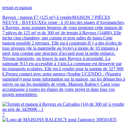
terrain et maison
Bayeux : maison F7 (125 m²) à vendreMAISON 7 PIÈCES
NEUVE - BAYEUXEn vente : à 10 km des plages d'Arromanches,
à Bayeux, nous sommes heureux de vous proposer cette maison de
7 pièces de 125 m² et de 300 m² de terrain à Bayeux (14400). Elle
inclut cinq chambres, une cuisine et trois salles de bains.Cette
maison possède 2 niveaux. Elle est à construire.Il y a des écoles de
tous niveaux (de la maternelle au lycée) à moins de 10 minutes à
pied, tout comme une structure d'accueil pour la petite enfance.
Niveau transports, on trouve la gare Bayeux à proximité. La
nationale N13 est accessible à 3 km.La commune est desservie par
les transports scolaires. Elle est à vendre pour la somme de 327 900
€.Prenez contact avec notre agence (Sophie UCENDO : (Numéro
supprimé)) pour toute information sur la maison, sur les démarches à
suivre ou sur les modalités de vente. Maisons Balency Caen vous
accompagne à toutes les étapes de votre projet et dans tous vos
projets immobiliers.
7