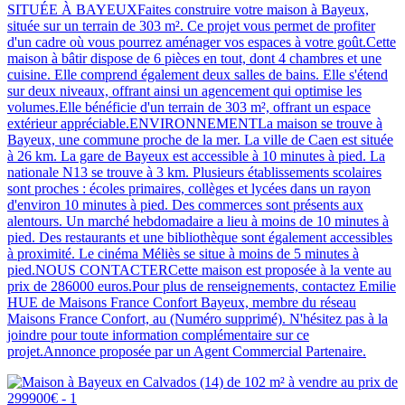
SITUÉE À BAYEUXFaites construire votre maison à Bayeux,
située sur un terrain de 303 m². Ce projet vous permet de profiter
d'un cadre où vous pourrez aménager vos espaces à votre goût.Cette
maison à bâtir dispose de 6 pièces en tout, dont 4 chambres et une
cuisine. Elle comprend également deux salles de bains. Elle s'étend
sur deux niveaux, offrant ainsi un agencement qui optimise les
volumes.Elle bénéficie d'un terrain de 303 m², offrant un espace
extérieur appréciable.ENVIRONNEMENTLa maison se trouve à
Bayeux, une commune proche de la mer. La ville de Caen est située
à 26 km. La gare de Bayeux est accessible à 10 minutes à pied. La
nationale N13 se trouve à 3 km. Plusieurs établissements scolaires
sont proches : écoles primaires, collèges et lycées dans un rayon
d'environ 10 minutes à pied. Des commerces sont présents aux
alentours. Un marché hebdomadaire a lieu à moins de 10 minutes à
pied. Des restaurants et une bibliothèque sont également accessibles
à proximité. Le cinéma Méliès se situe à moins de 5 minutes à
pied.NOUS CONTACTERCette maison est proposée à la vente au
prix de 286000 euros.Pour plus de renseignements, contactez Emilie
HUE de Maisons France Confort Bayeux, membre du réseau
Maisons France Confort, au (Numéro supprimé). N'hésitez pas à la
joindre pour toute information complémentaire sur ce
projet.Annonce proposée par un Agent Commercial Partenaire.