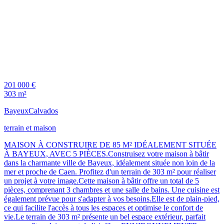
201 000 €
303 m²
Bayeux
Calvados
terrain et maison
MAISON À CONSTRUIRE DE 85 M² IDÉALEMENT SITUÉE
À BAYEUX, AVEC 5 PIÈCES.Construisez votre maison à bâtir
dans la charmante ville de Bayeux, idéalement située non loin de la
mer et proche de Caen. Profitez d'un terrain de 303 m² pour réaliser
un projet à votre image.Cette maison à bâtir offre un total de 5
pièces, comprenant 3 chambres et une salle de bains. Une cuisine est
également prévue pour s'adapter à vos besoins.Elle est de plain-pied,
ce qui facilite l'accès à tous les espaces et optimise le confort de
vie.Le terrain de 303 m² présente un bel espace extérieur, parfait