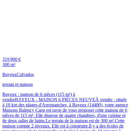
319 900 €
300 m²
Bayeux
Calvados
terrain et maison
Bayeux : maison de 6 pièces (115 m²) à
vendreBAYEUX - MAISON 6 PIÈCES NEUVEÀ vendre : située
à 10 km des plages d'Arromanches, à Bayeux (14400), votre agence
Maisons Balency Caen est ravie de vous proposer cette maison de 6
pièces de 115 m². Elle dispose de quatre chambres, d'une cuisine et
de deux salles de bains.Le terrain de la maison est de 300 m².Cette
maison compte 2 niveaux. Elle est à construire.Il y a des écoles de