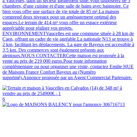
à Vaucelles, dans un secteur idéalement situé.Vous disposerez de 3
chambres, d'une cuisine et d'une salle de bains avec baignoire. Ce
bien vous offre une surface de vie totale de 85 m².La maison
comprend deux niveaux pour un aménagement optimal des
espaces.Le terrain de 414 m² vous offre un espace extérieur
appréciable pour réaliser vos projets.
ENVIRONNEMENTVaucelles est une commune située à 28 km de
Caen, offrant un cadre de vie agréable.La nationale N13 se trouve à
2 km, facilitant les déplacements. La gare de Bayeux est accessible à
3,5 km. Des commerces sont également présents aux
alentours.NOUS CONTACTERCette maison est proposée à la
vente au prix de 219 000 euros.Pour toute information
complémentaire ou pour organiser une visite, contactez Emilie HUE
de Maisons France Confort Bayeux au (Numéro
supprimé).Annonce proposée par un Agent Commercial Partenaire.
6