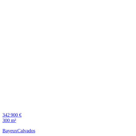
342 900 €
300 m²
Bayeux
Calvados