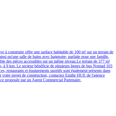
ire offre une surface habitable de 100 m² sur un terrain de
nsi qu'une salle de bains avec baignoire, parfaite pour une famille.
emble des pièces accessibles sur un même niveau.Le terrain de 377 m²
 9 km. Le secteur bénéficie de plusieurs lignes de bus Nomad 103
ces, restaurants et équipements sportifs sont également présents dans
votre projet de construction, contactez Emilie HUE de l'agence
nce proposée par un Agent Commercial Partenaire.