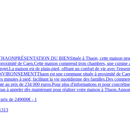
ENTATION DU BIENSituée à Thaon, cette maison neuve à constru
à proximité de Caen.Cette maison comprend trois chambres, une cuisine ai
rojet.La maison est de plain-pied, offrant un confort de vie avec l'ens
.ENVIRONNEMENTThaon est une commune située à proximité de Caen, à
es minutes à pied, facilitant la vie quotidienne des familles.Des commer
 prix de 234 000 euros.Pour plus d'informations et pour concrétiser 
as à appeler dès maintenant pour réaliser votre maison à Thaon.Anno