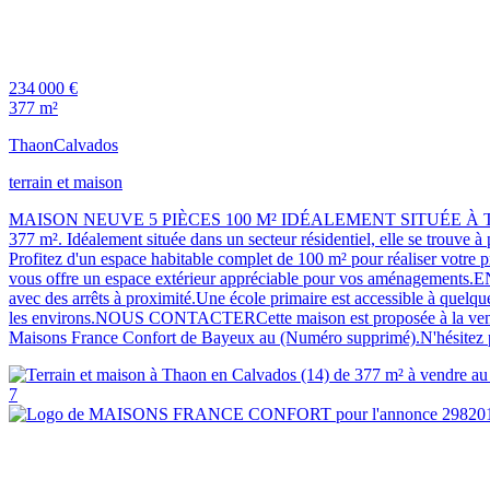
234 000 €
377 m²
Thaon
Calvados
terrain et maison
MAISON NEUVE 5 PIÈCES 100 M² IDÉALEMENT SITUÉE À THAONPRÉS
377 m². Idéalement située dans un secteur résidentiel, elle se trouve 
Profitez d'un espace habitable complet de 100 m² pour réaliser votre p
vous offre un espace extérieur appréciable pour vos aménagements
avec des arrêts à proximité.Une école primaire est accessible à quelqu
les environs.NOUS CONTACTERCette maison est proposée à la vente au
Maisons France Confort de Bayeux au (Numéro supprimé).N'hésitez p
7