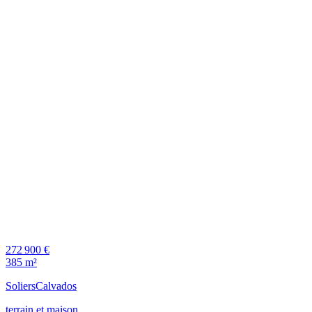
272 900 €
385 m²
Soliers
Calvados
terrain et maison