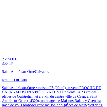
254 900 €
350 m²
Saint-André-sur-Orne
Calvados
terrain et maison
Saint-André-sur-Orne : maison F5 (90 m²) en ventePROCHE DE
CAEN - MAISON 5 PIÈCES NEUVEEn vente : à 23 km des
plages de Ouistreham et à 8 km du centre-ville de Caen, à Saint-
André-sur-Orne (14320), notre agence Maisons Balency Caen est
ravie de vous proposer cette maison de 5 pièces de plain-pied de 90