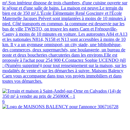
m².Son intérieur dispose de trois chambres, d'une cuisine ouverte sur
le séjour et d'une salle de bains. La maison est neuve.Le terrain du
bien est de 350 m².L'École Élémentaire René Goscinny et l'École
Maternelle Jacques Prévert sont implantées à moins de 10 minutes à
pied. Côté transports en commun, la commune est desservie par les
bus de ville TWISTO, on trouve les gares Caen et Frénouville-
Cagny à moins de 10 minutes en voiture. Les autoroutes A84 et A13
et les nationales N814, N158 et N13 sont accessibles à moins de 10
km. Il y a un gymnase omnisport, un city stade, une bibliothèque,
des commerces, deux supermarchés, une boulangerie, un bureau de
poste et deux boucheries charcuteries dans les environs.Elle est
proposée à l'achat pour 254 900 €.Contactez Sophie UCENDO (tél
: (Numéro supprimé)) pour tout renseignement sur la maison, sur les
modalités de vente et sur les démarches à suivre. Maisons Balency
Caen vous accompagne dans tous vos projets immobiliers et dans
toutes vos démarches.
6