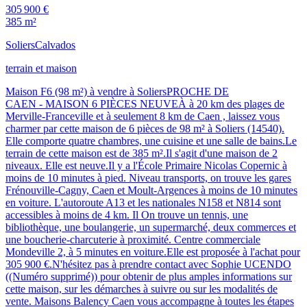
305 900 €
385 m²
Soliers
Calvados
terrain et maison
Maison F6 (98 m²) à vendre à SoliersPROCHE DE
CAEN - MAISON 6 PIÈCES NEUVEÀ à 20 km des plages de
Merville-Franceville et à seulement 8 km de Caen , laissez vous
charmer par cette maison de 6 pièces de 98 m² à Soliers (14540).
Elle comporte quatre chambres, une cuisine et une salle de bains.Le
terrain de cette maison est de 385 m².Il s'agit d'une maison de 2
niveaux. Elle est neuve.Il y a l'École Primaire Nicolas Copernic à
moins de 10 minutes à pied. Niveau transports, on trouve les gares
Frénouville-Cagny, Caen et Moult-Argences à moins de 10 minutes
en voiture. L'autoroute A13 et les nationales N158 et N814 sont
accessibles à moins de 4 km. Il On trouve un tennis, une
bibliothèque, une boulangerie, un supermarché, deux commerces et
une boucherie-charcuterie à proximité. Centre commerciale
Mondeville 2, à 5 minutes en voiture.Elle est proposée à l'achat pour
305 900 €.N'hésitez pas à prendre contact avec Sophie UCENDO
((Numéro supprimé)) pour obtenir de plus amples informations sur
cette maison, sur les démarches à suivre ou sur les modalités de
vente. Maisons Balency Caen vous accompagne à toutes les étapes