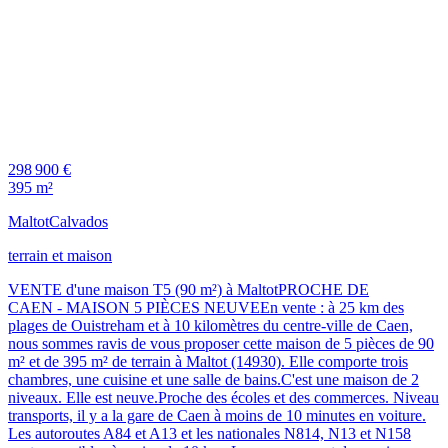
298 900 €
395 m²
Maltot
Calvados
terrain et maison
VENTE d'une maison T5 (90 m²) à MaltotPROCHE DE
CAEN - MAISON 5 PIÈCES NEUVEEn vente : à 25 km des
plages de Ouistreham et à 10 kilomètres du centre-ville de Caen,
nous sommes ravis de vous proposer cette maison de 5 pièces de 90
m² et de 395 m² de terrain à Maltot (14930). Elle comporte trois
chambres, une cuisine et une salle de bains.C'est une maison de 2
niveaux. Elle est neuve.Proche des écoles et des commerces. Niveau
transports, il y a la gare de Caen à moins de 10 minutes en voiture.
Les autoroutes A84 et A13 et les nationales N814, N13 et N158