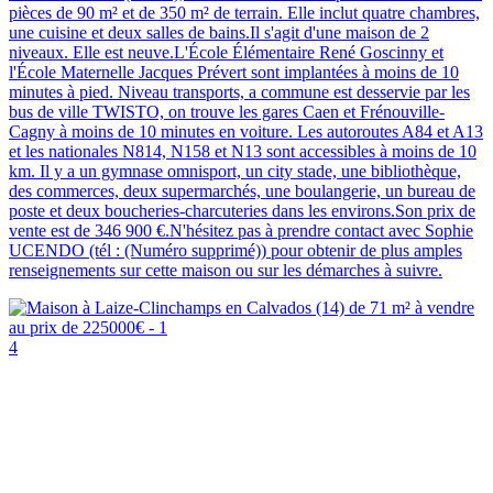
pièces de 90 m² et de 350 m² de terrain. Elle inclut quatre chambres,
une cuisine et deux salles de bains.Il s'agit d'une maison de 2
niveaux. Elle est neuve.L'École Élémentaire René Goscinny et
l'École Maternelle Jacques Prévert sont implantées à moins de 10
minutes à pied. Niveau transports, a commune est desservie par les
bus de ville TWISTO, on trouve les gares Caen et Frénouville-
Cagny à moins de 10 minutes en voiture. Les autoroutes A84 et A13
et les nationales N814, N158 et N13 sont accessibles à moins de 10
km. Il y a un gymnase omnisport, un city stade, une bibliothèque,
des commerces, deux supermarchés, une boulangerie, un bureau de
poste et deux boucheries-charcuteries dans les environs.Son prix de
vente est de 346 900 €.N'hésitez pas à prendre contact avec Sophie
UCENDO (tél : (Numéro supprimé)) pour obtenir de plus amples
renseignements sur cette maison ou sur les démarches à suivre.
4