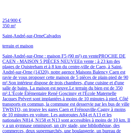
254 900 €
350 m²
Saint-André-sur-Orne
Calvados
terrain et maison
Saint-André-sur-Orne : maison F5 (90 m²) en ventePROCHE DE
CAEN - MAISON 5 PIÈCES NEUVEEn vente : à 23 km des
plages de Ouistreham et à 8 km du centre-ville de Caen, à Saint-
André-sur-Orne (14320), notre agence Maisons Balency Caen est
ravie de vous proposer cette maison de 5 pièces de plain-pied de 90
m².Son intérieur dispose de trois chambres, d'une cuisine et d'une
salle de bains. La maison est neuve.Le terrain du bien est de 350
m².L'École Élémentaire René Goscinny et l'École Maternelle
Jacques Prévert sont implantées à moins de 10 minutes à pied. Côté
transports en commun, la commune est desservie par les bus de ville
TWISTO, on trouve les gares Caen et Frénouville-Cagny à moins
de 10 minutes en voiture. Les autoroutes A84 et A13 et les
nationales N814, N158 et N13 sont accessibles à moins de 10 km. Il
y a un gymnase omnisport, un city stade, une bibliothèque, des
commerces, deux supermarchés, une boulangerie, un bureau de