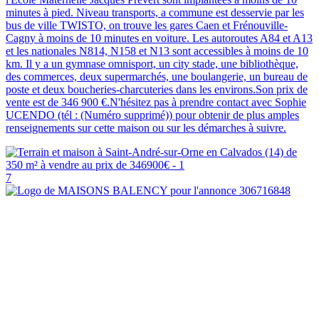
minutes à pied. Niveau transports, a commune est desservie par les
bus de ville TWISTO, on trouve les gares Caen et Frénouville-
Cagny à moins de 10 minutes en voiture. Les autoroutes A84 et A13
et les nationales N814, N158 et N13 sont accessibles à moins de 10
km. Il y a un gymnase omnisport, un city stade, une bibliothèque,
des commerces, deux supermarchés, une boulangerie, un bureau de
poste et deux boucheries-charcuteries dans les environs.Son prix de
vente est de 346 900 €.N'hésitez pas à prendre contact avec Sophie
UCENDO (tél : (Numéro supprimé)) pour obtenir de plus amples
renseignements sur cette maison ou sur les démarches à suivre.
7