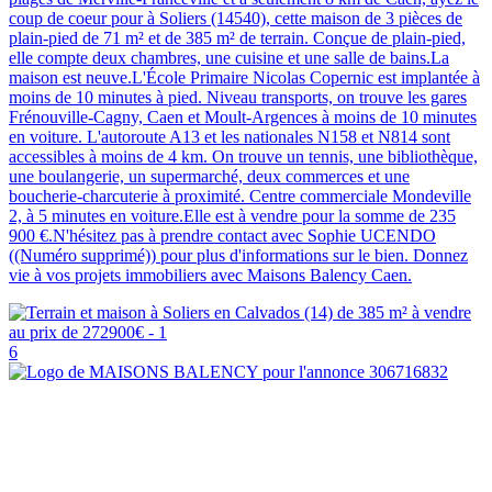
coup de coeur pour à Soliers (14540), cette maison de 3 pièces de
plain-pied de 71 m² et de 385 m² de terrain. Conçue de plain-pied,
elle compte deux chambres, une cuisine et une salle de bains.La
maison est neuve.L'École Primaire Nicolas Copernic est implantée à
moins de 10 minutes à pied. Niveau transports, on trouve les gares
Frénouville-Cagny, Caen et Moult-Argences à moins de 10 minutes
en voiture. L'autoroute A13 et les nationales N158 et N814 sont
accessibles à moins de 4 km. On trouve un tennis, une bibliothèque,
une boulangerie, un supermarché, deux commerces et une
boucherie-charcuterie à proximité. Centre commerciale Mondeville
2, à 5 minutes en voiture.Elle est à vendre pour la somme de 235
900 €.N'hésitez pas à prendre contact avec Sophie UCENDO
((Numéro supprimé)) pour plus d'informations sur le bien. Donnez
vie à vos projets immobiliers avec Maisons Balency Caen.
6