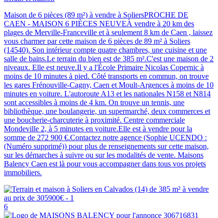
Maison de 6 pièces (89 m²) à vendre à SoliersPROCHE DE
CAEN - MAISON 6 PIÈCES NEUVEÀ vendre à 20 km des
plages de Merville-Franceville et à seulement 8 km de Caen , laissez
vous charmer par cette maison de 6 pièces de 89 m² à Soliers
(14540). Son intérieur compte quatre chambres, une cuisine et une
salle de bains.Le terrain du bien est de 385 m².C'est une maison de 2
niveaux. Elle est neuve.Il y a l'École Primaire Nicolas Copernic à
moins de 10 minutes à pied. Côté transports en commun, on trouve
les gares Frénouville-Cagny, Caen et Moult-Argences à moins de 10
minutes en voiture. L'autoroute A13 et les nationales N158 et N814
sont accessibles à moins de 4 km. On trouve un tennis, une
bibliothèque, une boulangerie, un supermarché, deux commerces et
une boucherie-charcuterie à proximité. Centre commerciale
Mondeville 2, à 5 minutes en voiture.Elle est à vendre pour la
somme de 272 900 €.Contactez notre agence (Sophie UCENDO :
(Numéro supprimé)) pour plus de renseignements sur cette maison,
sur les démarches à suivre ou sur les modalités de vente. Maisons
Balency Caen est là pour vous accompagner dans tous vos projets
immobiliers.
6