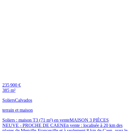
235 900 €
385 m²
Soliers
Calvados
terrain et maison
Soliers : maison T3 (71 m²) en venteMAISON 3 PIÈCES
NEUVE - PROCHE DE CAENEn vente : localisée à 20 km des
plages de Merville-Franceville et à seulement 8 km de Caen, ayez le