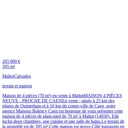
265 900 €
395 m²
Maltot
Calvados
terrain et maison
Maison de 4 pièces (70 m²) en vente à MaltotMAISON 4 PIÈCES
NEUVE - PROCHE DE CAENEn vente : située à 25 km des
plages de Ouistreham et à 10 km du centre-ville de Caen, notre
agence Maisons Balency Caen est heureuse de vous présenter cette
maison de 4 pièces de plain-pied de 70 m² à Maltot (14930). Elle
inclut deux chambres, une cuisine et une salle de bains.Le terrain de
la propriété est de 395 m².Cette maison est neuve.Côté transports en