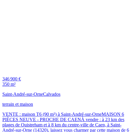
346 900 €
350 m²
Saint-André-sur-Orne
Calvados
terrain et maison
VENTE : maison T6 (90 m²) à Saint-André-sur-OrneMAISON 6
PIÈCES NEUVE - PROCHE DE CAENÀ vendre : à 23 km des
plages de Ouistreham et à 8 km du centre-ville de Caen, à Saint-
André-sur-Orne (14320), laissez vous charmer par cette maison de 6