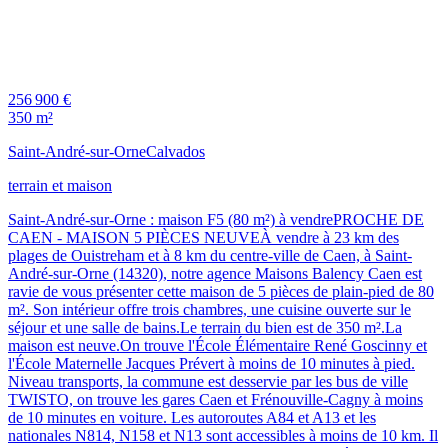
256 900 €
350 m²
Saint-André-sur-Orne
Calvados
terrain et maison
Saint-André-sur-Orne : maison F5 (80 m²) à vendrePROCHE DE
CAEN - MAISON 5 PIÈCES NEUVEÀ vendre à 23 km des
plages de Ouistreham et à 8 km du centre-ville de Caen, à Saint-
André-sur-Orne (14320), notre agence Maisons Balency Caen est
ravie de vous présenter cette maison de 5 pièces de plain-pied de 80
m². Son intérieur offre trois chambres, une cuisine ouverte sur le
séjour et une salle de bains.Le terrain du bien est de 350 m².La
maison est neuve.On trouve l'École Élémentaire René Goscinny et
l'École Maternelle Jacques Prévert à moins de 10 minutes à pied.
Niveau transports, la commune est desservie par les bus de ville
TWISTO, on trouve les gares Caen et Frénouville-Cagny à moins
de 10 minutes en voiture. Les autoroutes A84 et A13 et les
nationales N814, N158 et N13 sont accessibles à moins de 10 km. Il