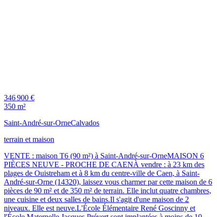
346 900 €
350 m²
Saint-André-sur-Orne
Calvados
terrain et maison
VENTE : maison T6 (90 m²) à Saint-André-sur-OrneMAISON 6
PIÈCES NEUVE - PROCHE DE CAENÀ vendre : à 23 km des
plages de Ouistreham et à 8 km du centre-ville de Caen, à Saint-
André-sur-Orne (14320), laissez vous charmer par cette maison de 6
pièces de 90 m² et de 350 m² de terrain. Elle inclut quatre chambres,
une cuisine et deux salles de bains.Il s'agit d'une maison de 2
niveaux. Elle est neuve.L'École Élémentaire René Goscinny et
l'École Maternelle Jacques Prévert sont implantées à moins de 10