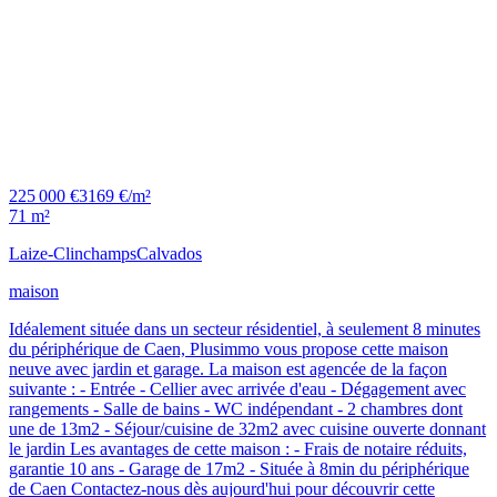
225 000 €
3169 €/m²
71 m²
Laize-Clinchamps
Calvados
maison
Idéalement située dans un secteur résidentiel, à seulement 8 minutes
du périphérique de Caen, Plusimmo vous propose cette maison
neuve avec jardin et garage. La maison est agencée de la façon
suivante : - Entrée - Cellier avec arrivée d'eau - Dégagement avec
rangements - Salle de bains - WC indépendant - 2 chambres dont
une de 13m2 - Séjour/cuisine de 32m2 avec cuisine ouverte donnant
le jardin Les avantages de cette maison : - Frais de notaire réduits,
garantie 10 ans - Garage de 17m2 - Située à 8min du périphérique
de Caen Contactez-nous dès aujourd'hui pour découvrir cette