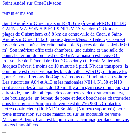
Saint-André-sur-Orne
Calvados
terrain et maison
Saint-André-sur-Orne : maison F5 (80 m²) à vendrePROCHE DE
CAEN - MAISON 5 PIÈCES NEUVEÀ vendre à 23 km des
plages de Ouistreham et à 8 km du centre-ville de Caen, à Saint-
André-sur-Orne (14320), notre agence Maisons Balency Caen est
ravie de vous présenter cette maison de 5 pièces de plain-pied de 80
m². Son intérieur offre trois chambres, une cuisine et une salle de
bains.Le terrain du bien est de 350 m².La maison est neuve.On
trouve l'École Élémentaire René Goscinny et l'École Maternelle
Jacques Prévert à moins de 10 minutes à pied. Niveau transports, la
commune est desservie par les bus de ville TWISTO, on trouve les
gares Caen et Frénouville-Cagny à moins de 10 minutes en voiture.
Les autoroutes A84 et A13 et les nationales N814, N158 et N13
sont accessibles à moins de 10 km. Il y a un gymnase omnisport, un
city stade, une bibliothèque, des commerces, deux supermarchés,
une boulangerie, un bureau de poste et deux boucheries-charcuteries
dans les environs.Son prix de vente est de 256 900 €.Contactez
notre constructeur (UCENDO Sophie : (Numéro supprimé)) pour
toute information sur cette maison ou sur les modalités de vente.
Maisons Balency Caen est là pour vous accompagner dans tous vos
projets immobiliers.