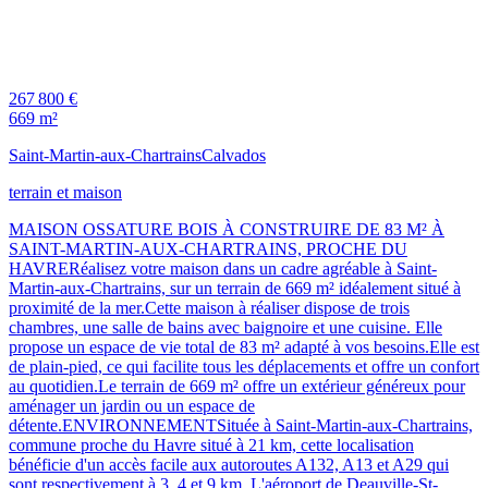
267 800 €
669 m²
Saint-Martin-aux-Chartrains
Calvados
terrain et maison
MAISON OSSATURE BOIS À CONSTRUIRE DE 83 M² À
SAINT-MARTIN-AUX-CHARTRAINS, PROCHE DU
HAVRERéalisez votre maison dans un cadre agréable à Saint-
Martin-aux-Chartrains, sur un terrain de 669 m² idéalement situé à
proximité de la mer.Cette maison à réaliser dispose de trois
chambres, une salle de bains avec baignoire et une cuisine. Elle
propose un espace de vie total de 83 m² adapté à vos besoins.Elle est
de plain-pied, ce qui facilite tous les déplacements et offre un confort
au quotidien.Le terrain de 669 m² offre un extérieur généreux pour
aménager un jardin ou un espace de
détente.ENVIRONNEMENTSituée à Saint-Martin-aux-Chartrains,
commune proche du Havre situé à 21 km, cette localisation
bénéficie d'un accès facile aux autoroutes A132, A13 et A29 qui
sont respectivement à 3, 4 et 9 km. L'aéroport de Deauville-St-