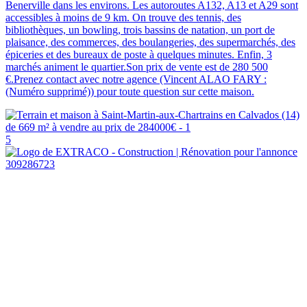
Benerville dans les environs. Les autoroutes A132, A13 et A29 sont
accessibles à moins de 9 km. On trouve des tennis, des
bibliothèques, un bowling, trois bassins de natation, un port de
plaisance, des commerces, des boulangeries, des supermarchés, des
épiceries et des bureaux de poste à quelques minutes. Enfin, 3
marchés animent le quartier.Son prix de vente est de 280 500
€.Prenez contact avec notre agence (Vincent ALAO FARY :
(Numéro supprimé)) pour toute question sur cette maison.
5