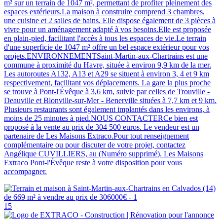
m² sur un terrain de 1047 m², permettant de profiter pleinement des
espaces extérieurs.La maison à construire comprend 3 chambres,
une cuisine et 2 salles de bains. Elle dispose également de 3 pièces à
vivre pour un aménagement adapté à vos besoins.Elle est proposée
en plain-pied, facilitant l'accès à tous les espaces de vie.Le terrain
d'une superficie de 1047 m² offre un bel espace extérieur pour vos
projets.ENVIRONNEMENTSaint-Martin-aux-Chartrains est une
commune à proximité du Havre, située à environ 9,9 km de la mer.
Les autoroutes A132, A13 et A29 se situent à environ 3, 4 et 9 km
respectivement, facilitant vos déplacements. La gare la plus proche
se trouve à Pont-l'Évêque à 3,6 km, suivie par celles de Trouville -
Deauville et Blonville-sur-Mer - Benerville situées à 7,7 km et 9 km.
Plusieurs restaurants sont également implantés dans les environs, à
moins de 25 minutes à pied.NOUS CONTACTERCe bien est
proposé à la vente au prix de 304 500 euros. Le vendeur est un
partenaire de Les Maisons Extraco.Pour tout renseignement
complémentaire ou pour discuter de votre projet, contactez
Angélique CUVILLIERS, au (Numéro supprimé). Les Maisons
Extraco Pont-l'Évêque reste à votre disposition pour vous
accompagner.
15