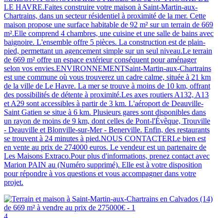
LE HAVRE.Faites construire votre maison à Saint-Martin-aux-
Chartrains, dans un secteur résidentiel à proximité de la mer. Cette
maison propose une surface habitable de 92 m² sur un terrain de 669
m².Elle comprend 4 chambres, une cuisine et une salle de bains avec
baignoire. L'ensemble offre 5 pièces. La construction est de plain-
pied, permettant un agencement simple sur un seul niveau.Le terrain
de 669 m² offre un espace extérieur conséquent pour aménager
selon vos envies.ENVIRONNEMENTSaint-Martin-aux-Chartrains
est une commune où vous trouverez un cadre calme, située à 21 km
de la ville de Le Havre. La mer se trouve à moins de 10 km, offrant
des possibilités de détente à proximité.Les axes routiers A132, A13
et A29 sont accessibles à partir de 3 km. L'aéroport de Deauville-
Saint Gatien se situe à 6 km. Plusieurs gares sont disponibles dans
un rayon de moins de 9 km, dont celles de Pont-l'Évêque, Trouville
- Deauville et Blonville-sur-Mer - Benerville. Enfin, des restaurants
se trouvent à 24 minutes à pied.NOUS CONTACTERLe bien est
en vente au prix de 274000 euros. Le vendeur est un partenaire de
Les Maisons Extraco.Pour plus d'informations, prenez contact avec
Marion PAIN au (Numéro supprimé). Elle est à votre disposition
pour répondre à vos questions et vous accompagner dans votre
projet.
4