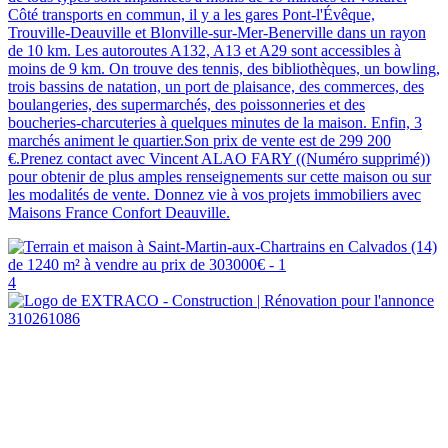
Côté transports en commun, il y a les gares Pont-l'Évêque,
Trouville-Deauville et Blonville-sur-Mer-Benerville dans un rayon
de 10 km. Les autoroutes A132, A13 et A29 sont accessibles à
moins de 9 km. On trouve des tennis, des bibliothèques, un bowling,
trois bassins de natation, un port de plaisance, des commerces, des
boulangeries, des supermarchés, des poissonneries et des
boucheries-charcuteries à quelques minutes de la maison. Enfin, 3
marchés animent le quartier.Son prix de vente est de 299 200
€.Prenez contact avec Vincent ALAO FARY ((Numéro supprimé))
pour obtenir de plus amples renseignements sur cette maison ou sur
les modalités de vente. Donnez vie à vos projets immobiliers avec
Maisons France Confort Deauville.
4