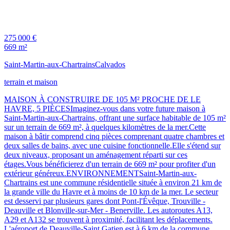
275 000 €
669 m²
Saint-Martin-aux-Chartrains
Calvados
terrain et maison
MAISON À CONSTRUIRE DE 105 M² PROCHE DE LE
HAVRE, 5 PIÈCESImaginez-vous dans votre future maison à
Saint-Martin-aux-Chartrains, offrant une surface habitable de 105 m²
sur un terrain de 669 m², à quelques kilomètres de la mer.Cette
maison à bâtir comprend cinq pièces comprenant quatre chambres et
deux salles de bains, avec une cuisine fonctionnelle.Elle s'étend sur
deux niveaux, proposant un aménagement réparti sur ces
étages.Vous bénéficierez d'un terrain de 669 m² pour profiter d'un
extérieur généreux.ENVIRONNEMENTSaint-Martin-aux-
Chartrains est une commune résidentielle située à environ 21 km de
la grande ville du Havre et à moins de 10 km de la mer. Le secteur
est desservi par plusieurs gares dont Pont-l'Évêque, Trouville -
Deauville et Blonville-sur-Mer - Benerville. Les autoroutes A13,
A29 et A132 se trouvent à proximité, facilitant les déplacements.
L'aéroport de Deauville-Saint Gatien est à 6 km de la commune.