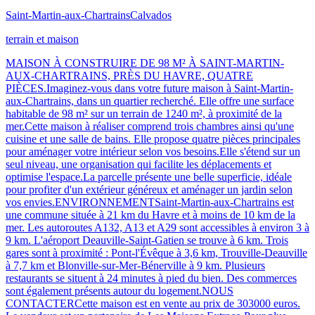
Saint-Martin-aux-Chartrains
Calvados
terrain et maison
MAISON À CONSTRUIRE DE 98 M² À SAINT-MARTIN-
AUX-CHARTRAINS, PRÈS DU HAVRE, QUATRE
PIÈCES.Imaginez-vous dans votre future maison à Saint-Martin-
aux-Chartrains, dans un quartier recherché. Elle offre une surface
habitable de 98 m² sur un terrain de 1240 m², à proximité de la
mer.Cette maison à réaliser comprend trois chambres ainsi qu'une
cuisine et une salle de bains. Elle propose quatre pièces principales
pour aménager votre intérieur selon vos besoins.Elle s'étend sur un
seul niveau, une organisation qui facilite les déplacements et
optimise l'espace.La parcelle présente une belle superficie, idéale
pour profiter d'un extérieur généreux et aménager un jardin selon
vos envies.ENVIRONNEMENTSaint-Martin-aux-Chartrains est
une commune située à 21 km du Havre et à moins de 10 km de la
mer. Les autoroutes A132, A13 et A29 sont accessibles à environ 3 à
9 km. L'aéroport Deauville-Saint-Gatien se trouve à 6 km. Trois
gares sont à proximité : Pont-l'Évêque à 3,6 km, Trouville-Deauville
à 7,7 km et Blonville-sur-Mer-Bénerville à 9 km. Plusieurs
restaurants se situent à 24 minutes à pied du bien. Des commerces
sont également présents autour du logement.NOUS
CONTACTERCette maison est en vente au prix de 303000 euros.