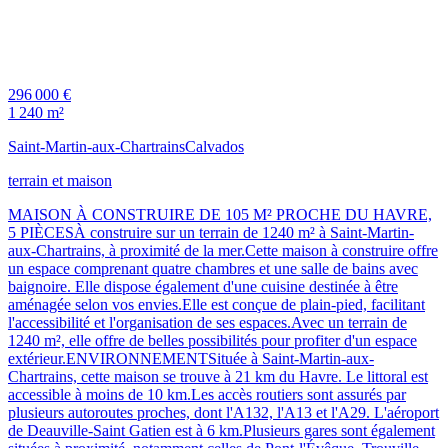
296 000 €
1 240 m²
Saint-Martin-aux-Chartrains
Calvados
terrain et maison
MAISON À CONSTRUIRE DE 105 M² PROCHE DU HAVRE,
5 PIÈCESÀ construire sur un terrain de 1240 m² à Saint-Martin-
aux-Chartrains, à proximité de la mer.Cette maison à construire offre
un espace comprenant quatre chambres et une salle de bains avec
baignoire. Elle dispose également d'une cuisine destinée à être
aménagée selon vos envies.Elle est conçue de plain-pied, facilitant
l'accessibilité et l'organisation de ses espaces.Avec un terrain de
1240 m², elle offre de belles possibilités pour profiter d'un espace
extérieur.ENVIRONNEMENTSituée à Saint-Martin-aux-
Chartrains, cette maison se trouve à 21 km du Havre. Le littoral est
accessible à moins de 10 km.Les accès routiers sont assurés par
plusieurs autoroutes proches, dont l'A132, l'A13 et l'A29. L'aéroport
de Deauville-Saint Gatien est à 6 km.Plusieurs gares sont également