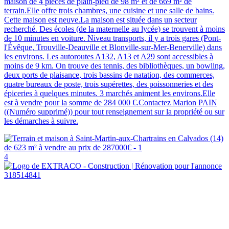
maison de 4 pièces de plain-pied de 98 m² et de 669 m² de
terrain.Elle offre trois chambres, une cuisine et une salle de bains.
Cette maison est neuve.La maison est située dans un secteur
recherché. Des écoles (de la maternelle au lycée) se trouvent à moins
de 10 minutes en voiture. Niveau transports, il y a trois gares (Pont-
l'Évêque, Trouville-Deauville et Blonville-sur-Mer-Benerville) dans
les environs. Les autoroutes A132, A13 et A29 sont accessibles à
moins de 9 km. On trouve des tennis, des bibliothèques, un bowling,
deux ports de plaisance, trois bassins de natation, des commerces,
quatre bureaux de poste, trois supérettes, des poissonneries et des
épiceries à quelques minutes. 3 marchés animent les environs.Elle
est à vendre pour la somme de 284 000 €.Contactez Marion PAIN
((Numéro supprimé)) pour tout renseignement sur la propriété ou sur
les démarches à suivre.
4