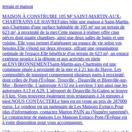
terrain et maison
MAISON À CONSTRUIRE 105 M² SAINT-MARTIN-AUX-
CHARTRAINS LE HAVREFaites bâtir une maison à Saint-Martin-
aux-Chartrains d'une surface habitable de 105 m² sur un terrain de
623 m², à proximité de la mer.Cette maison à réaliser offre cinq
pièces dont quatre chambres, ainsi que deux salles de bains et une
cuisine. Elle vous permet d'aménager un espace de vie selon vos
besoins.Elle s'étend sur deux niveaux, offrant une organisation
optimale de l'espace.Elle bénéficie d'un terrain de 623 m², un espace
extérieur propice à la détente et aux activités en plein
air.ENVIRONNEMENTSaint-Martin-aux-Chartrains est une
commune située à proximité de la mer et à 21 km du Havre. Les
commodités de transport comprennent plusieurs gares à proximité,
dont celles de Pont-l'Évêque, Trouville - Deauville et Blonville-sur-
Mer - Benerville. L'autoroute A132 est à environ 3 km ainsi que les
autoroutes A13 et A29. L'aéroport de Deauville-St-Gatien se trouve
à 6 km. Vous trouverez également trois restaurants à 24 minutes à
pied.NOUS CONTACTERLe bien est en vente au prix de 287000
euros. Le vendeur est un partenaire de Les Maisons Extraco.Pour
plus d'informations, contactez Marion PAIN au (Numéro supprimé).
Le constructeur de maisons Les Maisons Extraco Pont-l'Évêque est
à votre disposition pour vous accompagner.