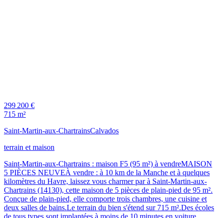
299 200 €
715 m²
Saint-Martin-aux-Chartrains
Calvados
terrain et maison
Saint-Martin-aux-Chartrains : maison F5 (95 m²) à vendreMAISON
5 PIÈCES NEUVEÀ vendre : à 10 km de la Manche et à quelques
kilomètres du Havre, laissez vous charmer par à Saint-Martin-aux-
Chartrains (14130), cette maison de 5 pièces de plain-pied de 95 m².
Conçue de plain-pied, elle comporte trois chambres, une cuisine et
deux salles de bains.Le terrain du bien s'étend sur 715 m².Des écoles
de tous types sont implantées à moins de 10 minutes en voiture.