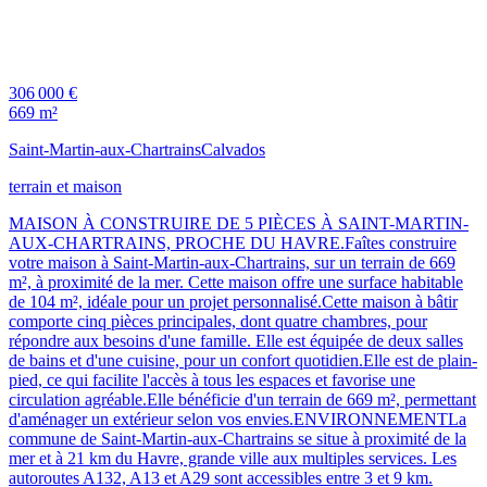
306 000 €
669 m²
Saint-Martin-aux-Chartrains
Calvados
terrain et maison
MAISON À CONSTRUIRE DE 5 PIÈCES À SAINT-MARTIN-
AUX-CHARTRAINS, PROCHE DU HAVRE.Faîtes construire
votre maison à Saint-Martin-aux-Chartrains, sur un terrain de 669
m², à proximité de la mer. Cette maison offre une surface habitable
de 104 m², idéale pour un projet personnalisé.Cette maison à bâtir
comporte cinq pièces principales, dont quatre chambres, pour
répondre aux besoins d'une famille. Elle est équipée de deux salles
de bains et d'une cuisine, pour un confort quotidien.Elle est de plain-
pied, ce qui facilite l'accès à tous les espaces et favorise une
circulation agréable.Elle bénéficie d'un terrain de 669 m², permettant
d'aménager un extérieur selon vos envies.ENVIRONNEMENTLa
commune de Saint-Martin-aux-Chartrains se situe à proximité de la
mer et à 21 km du Havre, grande ville aux multiples services. Les
autoroutes A132, A13 et A29 sont accessibles entre 3 et 9 km.