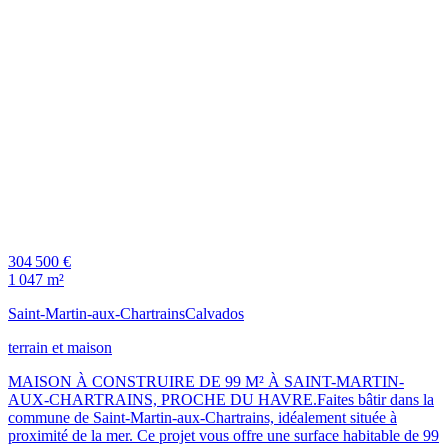
304 500 €
1 047 m²
Saint-Martin-aux-Chartrains
Calvados
terrain et maison
MAISON À CONSTRUIRE DE 99 M² À SAINT-MARTIN-
AUX-CHARTRAINS, PROCHE DU HAVRE.Faites bâtir dans la
commune de Saint-Martin-aux-Chartrains, idéalement située à
proximité de la mer. Ce projet vous offre une surface habitable de 99