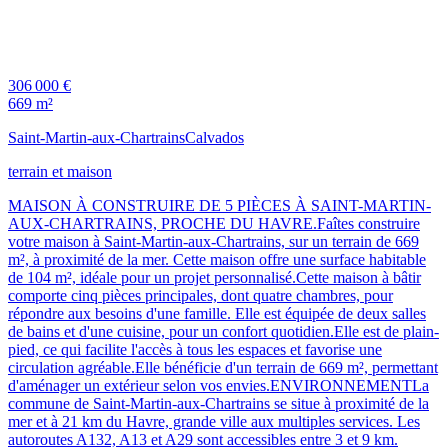
306 000 €
669 m²
Saint-Martin-aux-Chartrains
Calvados
terrain et maison
MAISON À CONSTRUIRE DE 5 PIÈCES À SAINT-MARTIN-
AUX-CHARTRAINS, PROCHE DU HAVRE.Faîtes construire
votre maison à Saint-Martin-aux-Chartrains, sur un terrain de 669
m², à proximité de la mer. Cette maison offre une surface habitable
de 104 m², idéale pour un projet personnalisé.Cette maison à bâtir
comporte cinq pièces principales, dont quatre chambres, pour
répondre aux besoins d'une famille. Elle est équipée de deux salles
de bains et d'une cuisine, pour un confort quotidien.Elle est de plain-
pied, ce qui facilite l'accès à tous les espaces et favorise une
circulation agréable.Elle bénéficie d'un terrain de 669 m², permettant
d'aménager un extérieur selon vos envies.ENVIRONNEMENTLa
commune de Saint-Martin-aux-Chartrains se situe à proximité de la
mer et à 21 km du Havre, grande ville aux multiples services. Les
autoroutes A132, A13 et A29 sont accessibles entre 3 et 9 km.