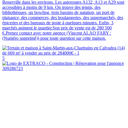
Benerville dans les environs. Les autoroutes A132, A13 et A29 sont
accessibles à moins de 9 km. On trouve des tennis, des
bibliothèques, un bowling, trois bassins de natation, un port de
plaisance, des commerces, des boulangeries, des supermarchés, des
épiceries et des bureaux de poste à quelques minutes. Enfin, 3
marchés animent le quartier.Son prix de vente est de 280 500
€.Prenez contact avec notre agence (Vincent ALAO FARY :
(Numéro supprimé)) pour toute question sur cette maison.
5