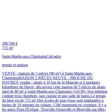
280 500 €
715 m²
Saint-Martin-aux-Chartrains
Calvados
terrain et maison
VENTE : maison de 5 pièces (80 m²) à Saint-Martin-aux-
ChartrainsMAISON 5 PIÈCES NEUVE - PROCHE DU
HAVREÀ vendre : située à 10 km de la Manche et à quelques
kilomètres du Havre, découvrez cette maison de 5 pièces de plain-
pied de 80 m² à Saint-Martin-aux-Chartrains (14130). Son intérieur
compte trois chambres, une cuisine et une salle de bains.Le terrain
du bien est de 715 m².Des écoles de tous types sont implantées à
moins de 10 minutes en voiture. Côté transports en commun, il y a
les gares Pont-l'Évêque, Trouville-Deauville et Blonville-sur-Mer-