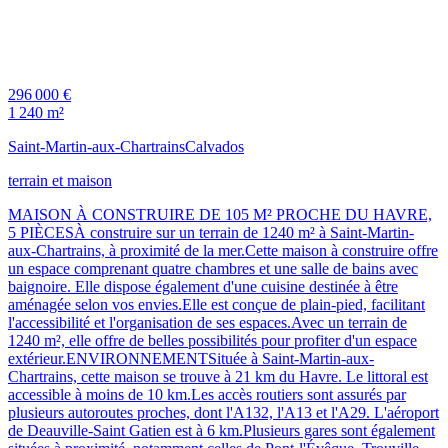
296 000 €
1 240 m²
Saint-Martin-aux-Chartrains
Calvados
terrain et maison
MAISON À CONSTRUIRE DE 105 M² PROCHE DU HAVRE,
5 PIÈCESÀ construire sur un terrain de 1240 m² à Saint-Martin-
aux-Chartrains, à proximité de la mer.Cette maison à construire offre
un espace comprenant quatre chambres et une salle de bains avec
baignoire. Elle dispose également d'une cuisine destinée à être
aménagée selon vos envies.Elle est conçue de plain-pied, facilitant
l'accessibilité et l'organisation de ses espaces.Avec un terrain de
1240 m², elle offre de belles possibilités pour profiter d'un espace
extérieur.ENVIRONNEMENTSituée à Saint-Martin-aux-
Chartrains, cette maison se trouve à 21 km du Havre. Le littoral est
accessible à moins de 10 km.Les accès routiers sont assurés par
plusieurs autoroutes proches, dont l'A132, l'A13 et l'A29. L'aéroport
de Deauville-Saint Gatien est à 6 km.Plusieurs gares sont également