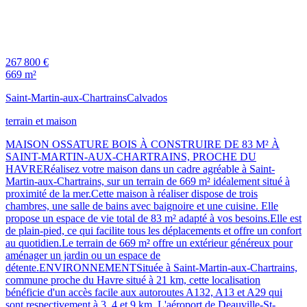
267 800 €
669 m²
Saint-Martin-aux-Chartrains
Calvados
terrain et maison
MAISON OSSATURE BOIS À CONSTRUIRE DE 83 M² À
SAINT-MARTIN-AUX-CHARTRAINS, PROCHE DU
HAVRERéalisez votre maison dans un cadre agréable à Saint-
Martin-aux-Chartrains, sur un terrain de 669 m² idéalement situé à
proximité de la mer.Cette maison à réaliser dispose de trois
chambres, une salle de bains avec baignoire et une cuisine. Elle
propose un espace de vie total de 83 m² adapté à vos besoins.Elle est
de plain-pied, ce qui facilite tous les déplacements et offre un confort
au quotidien.Le terrain de 669 m² offre un extérieur généreux pour
aménager un jardin ou un espace de
détente.ENVIRONNEMENTSituée à Saint-Martin-aux-Chartrains,
commune proche du Havre situé à 21 km, cette localisation
bénéficie d'un accès facile aux autoroutes A132, A13 et A29 qui
sont respectivement à 3, 4 et 9 km. L'aéroport de Deauville-St-