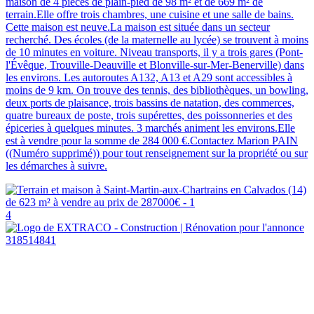
maison de 4 pièces de plain-pied de 98 m² et de 669 m² de
terrain.Elle offre trois chambres, une cuisine et une salle de bains.
Cette maison est neuve.La maison est située dans un secteur
recherché. Des écoles (de la maternelle au lycée) se trouvent à moins
de 10 minutes en voiture. Niveau transports, il y a trois gares (Pont-
l'Évêque, Trouville-Deauville et Blonville-sur-Mer-Benerville) dans
les environs. Les autoroutes A132, A13 et A29 sont accessibles à
moins de 9 km. On trouve des tennis, des bibliothèques, un bowling,
deux ports de plaisance, trois bassins de natation, des commerces,
quatre bureaux de poste, trois supérettes, des poissonneries et des
épiceries à quelques minutes. 3 marchés animent les environs.Elle
est à vendre pour la somme de 284 000 €.Contactez Marion PAIN
((Numéro supprimé)) pour tout renseignement sur la propriété ou sur
les démarches à suivre.
4