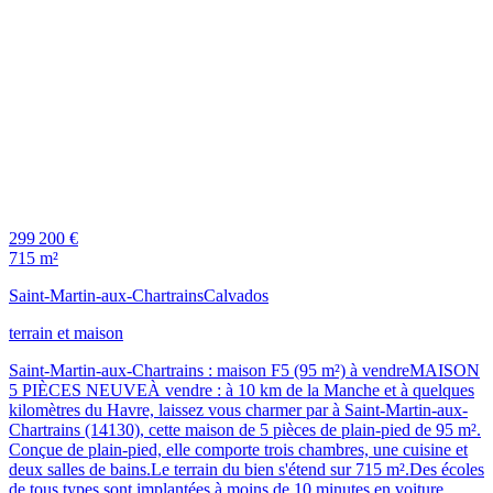
299 200 €
715 m²
Saint-Martin-aux-Chartrains
Calvados
terrain et maison
Saint-Martin-aux-Chartrains : maison F5 (95 m²) à vendreMAISON
5 PIÈCES NEUVEÀ vendre : à 10 km de la Manche et à quelques
kilomètres du Havre, laissez vous charmer par à Saint-Martin-aux-
Chartrains (14130), cette maison de 5 pièces de plain-pied de 95 m².
Conçue de plain-pied, elle comporte trois chambres, une cuisine et
deux salles de bains.Le terrain du bien s'étend sur 715 m².Des écoles
de tous types sont implantées à moins de 10 minutes en voiture.