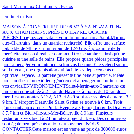
Saint-Martin-aux-Chartrains
Calvados
terrain et maison
MAISON À CONSTRUIRE DE 98 M² À SAINT-MARTIN-
AUX-CHARTRAINS, PRÈS DU HAVRE, QUATRE
PIÈCES.Imaginez-vous dans votre future maison à Saint-Martin-
aux-Chartrains, dans un quartier recherché. Elle offre une surface
habitable de 98 m² sur un terrain de 1240 m², à proximité de la
mer.Cette maison à réaliser comprend trois chambres ainsi qu'une
cuisine et une salle de bains. Elle propose quatre pièces principales
pour aménager votre intérieur selon vos besoins.Elle s'étend sur un
seul niveau, une organisation qui facilite les déplacements et
optimise l'espace.La parcelle présente une belle superficie, idéale
pour profiter d'un extérieur généreux et aménager un jardin selon
vos envies.ENVIRONNEMENTSaint-Martin-aux-Chartrains est
une commune située à 21 km du Havre et à moins de 10 km de la
mer. Les autoroutes A132, A13 et A29 sont accessibles à environ 3 à
9 km. L'aéroport Deauville-Saint-Gatien se trouve à 6 km. Trois
gares sont à proximité : Pont-l'Évêque à 3,6 km, Trouville-Deauville
à 7,7 km et Blonville-sur-Mer-Bénerville à 9 km. Plusieurs
restaurants se situent à 24 minutes à pied du bien. Des commerces
sont également présents autour du logement.NOUS
CONTACTERCette maison est en vente au prix de 303000 euros.