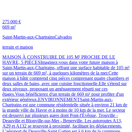
275 000 €
669 m²
Saint-Martin-aux-Chartrains
Calvados
terrain et maison
MAISON À CONSTRUIRE DE 105 M² PROCHE DE LE
HAVRE, 5 PIÈCESImaginez-vous dans votre future maison à
Saint-Martin-aux-Chartrains, offrant une surface habitable de 105 m²
sur un terrain de 669 m², à quelques kilomètres de la mer.Cette
maison à bâtir comprend cinq pièces comprenant quatre chambres et
deux salles de bains, avec une cuisine fonctionnelle.Elle s'étend sur
deux niveaux, proposant un aménagement réparti sur ces
étages.Vous bénéficierez d'un terrain de 669 m² pour profiter d'un
extérieur généreux.ENVIRONNEMENTSaint-Martin-aux-
Chartrains est une commune résidentielle située à environ 21 km de
la grande ville du Havre et à moins de 10 km de la mer. Le secteur
est desservi par plusieurs gares dont Pont-l'Évêque, Trouville -
Deauville et Blonville-sur-Mer - Benerville. Les autoroutes A13,
A29 et A132 se trouvent à proximité, facilitant les déplacements.
L'aéroport de Deauville-Saint Gatien est à 6 km de la commune.