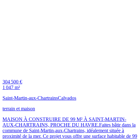
304 500 €
1 047 m²
Saint-Martin-aux-Chartrains
Calvados
terrain et maison
MAISON À CONSTRUIRE DE 99 M² À SAINT-MARTIN-
AUX-CHARTRAINS, PROCHE DU HAVRE.Faites bâtir dans la
commune de Saint-Martin-aux-Chartrains, idéalement située à
proximité de la mer. Ce projet vous offre une surface habitable de 99