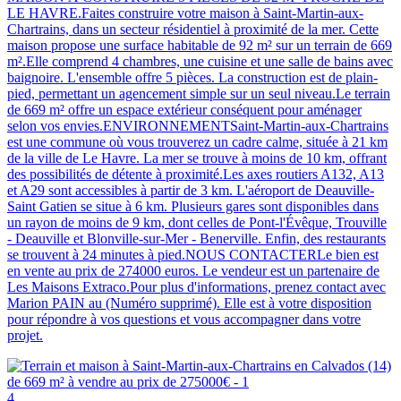
LE HAVRE.Faites construire votre maison à Saint-Martin-aux-
Chartrains, dans un secteur résidentiel à proximité de la mer. Cette
maison propose une surface habitable de 92 m² sur un terrain de 669
m².Elle comprend 4 chambres, une cuisine et une salle de bains avec
baignoire. L'ensemble offre 5 pièces. La construction est de plain-
pied, permettant un agencement simple sur un seul niveau.Le terrain
de 669 m² offre un espace extérieur conséquent pour aménager
selon vos envies.ENVIRONNEMENTSaint-Martin-aux-Chartrains
est une commune où vous trouverez un cadre calme, située à 21 km
de la ville de Le Havre. La mer se trouve à moins de 10 km, offrant
des possibilités de détente à proximité.Les axes routiers A132, A13
et A29 sont accessibles à partir de 3 km. L'aéroport de Deauville-
Saint Gatien se situe à 6 km. Plusieurs gares sont disponibles dans
un rayon de moins de 9 km, dont celles de Pont-l'Évêque, Trouville
- Deauville et Blonville-sur-Mer - Benerville. Enfin, des restaurants
se trouvent à 24 minutes à pied.NOUS CONTACTERLe bien est
en vente au prix de 274000 euros. Le vendeur est un partenaire de
Les Maisons Extraco.Pour plus d'informations, prenez contact avec
Marion PAIN au (Numéro supprimé). Elle est à votre disposition
pour répondre à vos questions et vous accompagner dans votre
projet.
4