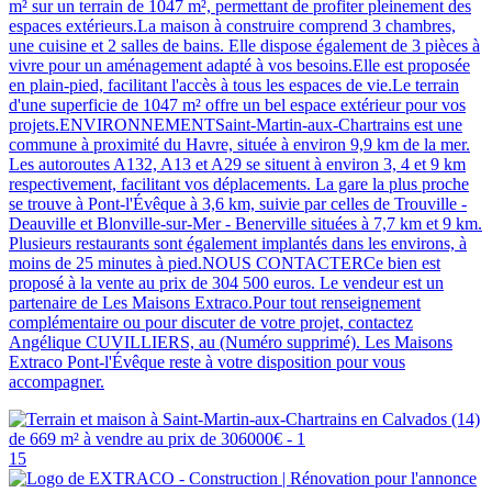
m² sur un terrain de 1047 m², permettant de profiter pleinement des
espaces extérieurs.La maison à construire comprend 3 chambres,
une cuisine et 2 salles de bains. Elle dispose également de 3 pièces à
vivre pour un aménagement adapté à vos besoins.Elle est proposée
en plain-pied, facilitant l'accès à tous les espaces de vie.Le terrain
d'une superficie de 1047 m² offre un bel espace extérieur pour vos
projets.ENVIRONNEMENTSaint-Martin-aux-Chartrains est une
commune à proximité du Havre, située à environ 9,9 km de la mer.
Les autoroutes A132, A13 et A29 se situent à environ 3, 4 et 9 km
respectivement, facilitant vos déplacements. La gare la plus proche
se trouve à Pont-l'Évêque à 3,6 km, suivie par celles de Trouville -
Deauville et Blonville-sur-Mer - Benerville situées à 7,7 km et 9 km.
Plusieurs restaurants sont également implantés dans les environs, à
moins de 25 minutes à pied.NOUS CONTACTERCe bien est
proposé à la vente au prix de 304 500 euros. Le vendeur est un
partenaire de Les Maisons Extraco.Pour tout renseignement
complémentaire ou pour discuter de votre projet, contactez
Angélique CUVILLIERS, au (Numéro supprimé). Les Maisons
Extraco Pont-l'Évêque reste à votre disposition pour vous
accompagner.
15