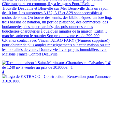
Côté transports en commun, il y a les gares Pont-l'Évêque,
Trouville-Deauville et Blonville-sur-Mer-Benerville dans un rayon
de 10 km. Les autoroutes A132, A13 et A29 sont accessibles à
moins de 9 km. On trouve des tennis, des bibliothèques, un bowling,
trois bassins de natation, un port de plaisance, des commerces, des
boulangeries, des supermarchés, des poissonneries et des
boucheries-charcuteries à quelques minutes de la maison. Enfin, 3
marchés animent le quartier.Son prix de vente est de 299 200
€.Prenez contact avec Vincent ALAO FARY ((Numéro supprimé))
pour obtenir de plus amples renseignements sur cette maison ou sur
les modalités de vente. Donnez vie à vos projets immobiliers avec
Maisons France Confort Deauville.
4