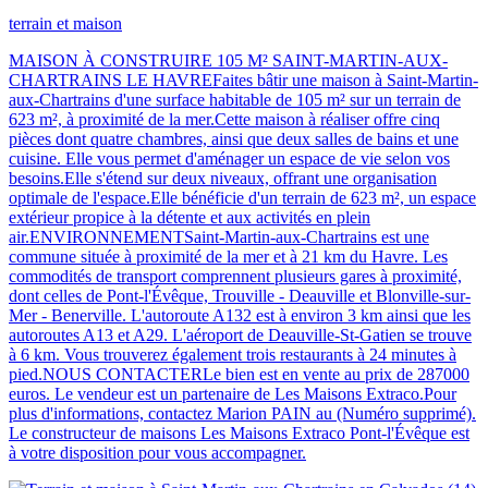
terrain et maison
MAISON À CONSTRUIRE 105 M² SAINT-MARTIN-AUX-
CHARTRAINS LE HAVREFaites bâtir une maison à Saint-Martin-
aux-Chartrains d'une surface habitable de 105 m² sur un terrain de
623 m², à proximité de la mer.Cette maison à réaliser offre cinq
pièces dont quatre chambres, ainsi que deux salles de bains et une
cuisine. Elle vous permet d'aménager un espace de vie selon vos
besoins.Elle s'étend sur deux niveaux, offrant une organisation
optimale de l'espace.Elle bénéficie d'un terrain de 623 m², un espace
extérieur propice à la détente et aux activités en plein
air.ENVIRONNEMENTSaint-Martin-aux-Chartrains est une
commune située à proximité de la mer et à 21 km du Havre. Les
commodités de transport comprennent plusieurs gares à proximité,
dont celles de Pont-l'Évêque, Trouville - Deauville et Blonville-sur-
Mer - Benerville. L'autoroute A132 est à environ 3 km ainsi que les
autoroutes A13 et A29. L'aéroport de Deauville-St-Gatien se trouve
à 6 km. Vous trouverez également trois restaurants à 24 minutes à
pied.NOUS CONTACTERLe bien est en vente au prix de 287000
euros. Le vendeur est un partenaire de Les Maisons Extraco.Pour
plus d'informations, contactez Marion PAIN au (Numéro supprimé).
Le constructeur de maisons Les Maisons Extraco Pont-l'Évêque est
à votre disposition pour vous accompagner.