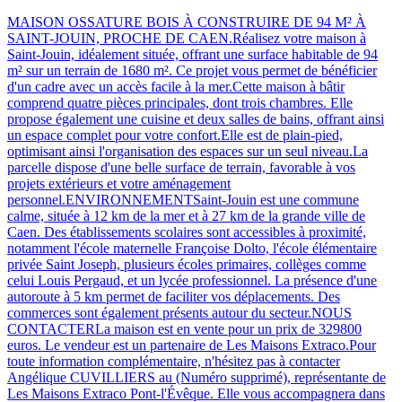
MAISON OSSATURE BOIS À CONSTRUIRE DE 94 M² À
SAINT-JOUIN, PROCHE DE CAEN.Réalisez votre maison à
Saint-Jouin, idéalement située, offrant une surface habitable de 94
m² sur un terrain de 1680 m². Ce projet vous permet de bénéficier
d'un cadre avec un accès facile à la mer.Cette maison à bâtir
comprend quatre pièces principales, dont trois chambres. Elle
propose également une cuisine et deux salles de bains, offrant ainsi
un espace complet pour votre confort.Elle est de plain-pied,
optimisant ainsi l'organisation des espaces sur un seul niveau.La
parcelle dispose d'une belle surface de terrain, favorable à vos
projets extérieurs et votre aménagement
personnel.ENVIRONNEMENTSaint-Jouin est une commune
calme, située à 12 km de la mer et à 27 km de la grande ville de
Caen. Des établissements scolaires sont accessibles à proximité,
notamment l'école maternelle Françoise Dolto, l'école élémentaire
privée Saint Joseph, plusieurs écoles primaires, collèges comme
celui Louis Pergaud, et un lycée professionnel. La présence d'une
autoroute à 5 km permet de faciliter vos déplacements. Des
commerces sont également présents autour du secteur.NOUS
CONTACTERLa maison est en vente pour un prix de 329800
euros. Le vendeur est un partenaire de Les Maisons Extraco.Pour
toute information complémentaire, n'hésitez pas à contacter
Angélique CUVILLIERS au (Numéro supprimé), représentante de
Les Maisons Extraco Pont-l'Évêque. Elle vous accompagnera dans