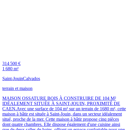
314 500 €
1 680 m²
Saint-Jouin
Calvados
terrain et maison
MAISON OSSATURE BOIS À CONSTRUIRE DE 104 M²
IDÉALEMENT SITUÉE À SAINT-JOUIN, PROXIMITÉ DE
CAEN.Avec une surface de 104 m² sur un terrain de 1680 m², cette
maison à bâtir est située à Saint-Jouin, dans un secteur idéalement
situé, proche de la mer. Cette maison à bâtir propose cinq pièces
dont quatre chambres. Elle dispose également d'une cuisine ainsi
que de deux salles de bains, offrant un espace confortable pour une