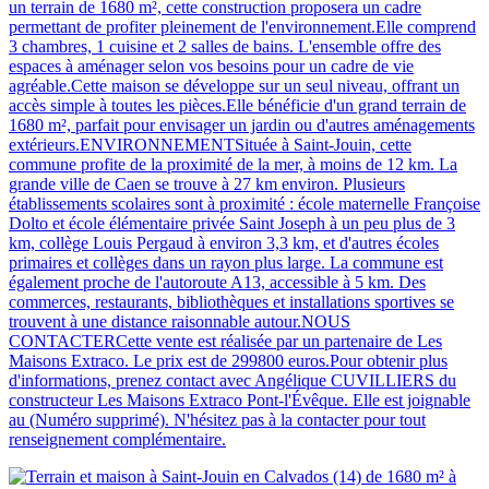
un terrain de 1680 m², cette construction proposera un cadre
permettant de profiter pleinement de l'environnement.Elle comprend
3 chambres, 1 cuisine et 2 salles de bains. L'ensemble offre des
espaces à aménager selon vos besoins pour un cadre de vie
agréable.Cette maison se développe sur un seul niveau, offrant un
accès simple à toutes les pièces.Elle bénéficie d'un grand terrain de
1680 m², parfait pour envisager un jardin ou d'autres aménagements
extérieurs.ENVIRONNEMENTSituée à Saint-Jouin, cette
commune profite de la proximité de la mer, à moins de 12 km. La
grande ville de Caen se trouve à 27 km environ. Plusieurs
établissements scolaires sont à proximité : école maternelle Françoise
Dolto et école élémentaire privée Saint Joseph à un peu plus de 3
km, collège Louis Pergaud à environ 3,3 km, et d'autres écoles
primaires et collèges dans un rayon plus large. La commune est
également proche de l'autoroute A13, accessible à 5 km. Des
commerces, restaurants, bibliothèques et installations sportives se
trouvent à une distance raisonnable autour.NOUS
CONTACTERCette vente est réalisée par un partenaire de Les
Maisons Extraco. Le prix est de 299800 euros.Pour obtenir plus
d'informations, prenez contact avec Angélique CUVILLIERS du
constructeur Les Maisons Extraco Pont-l'Évêque. Elle est joignable
au (Numéro supprimé). N'hésitez pas à la contacter pour tout
renseignement complémentaire.