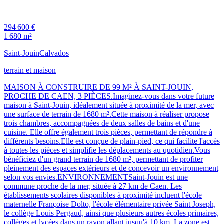
294 600 €
1 680 m²
Saint-Jouin
Calvados
terrain et maison
MAISON À CONSTRUIRE DE 99 M² À SAINT-JOUIN,
PROCHE DE CAEN, 3 PIÈCES.Imaginez-vous dans votre future
maison à Saint-Jouin, idéalement située à proximité de la mer, avec
une surface de terrain de 1680 m².Cette maison à réaliser propose
trois chambres, accompagnées de deux salles de bains et d'une
cuisine. Elle offre également trois pièces, permettant de répondre à
différents besoins.Elle est conçue de plain-pied, ce qui facilite l'accès
à toutes les pièces et simplifie les déplacements au quotidien.Vous
bénéficiez d'un grand terrain de 1680 m², permettant de profiter
pleinement des espaces extérieurs et de concevoir un environnement
selon vos envies.ENVIRONNEMENTSaint-Jouin est une
commune proche de la mer, située à 27 km de Caen. Les
établissements scolaires disponibles à proximité incluent l'école
maternelle Françoise Dolto, l'école élémentaire privée Saint Joseph,
le collège Louis Pergaud, ainsi que plusieurs autres écoles primaires,
collèges et lycées dans un rayon allant jusqu'à 10 km. La zone est