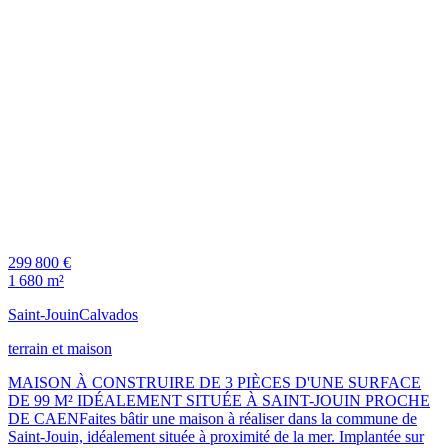
299 800 €
1 680 m²
Saint-Jouin
Calvados
terrain et maison
MAISON À CONSTRUIRE DE 3 PIÈCES D'UNE SURFACE
DE 99 M² IDÉALEMENT SITUÉE À SAINT-JOUIN PROCHE
DE CAENFaites bâtir une maison à réaliser dans la commune de
Saint-Jouin, idéalement située à proximité de la mer. Implantée sur