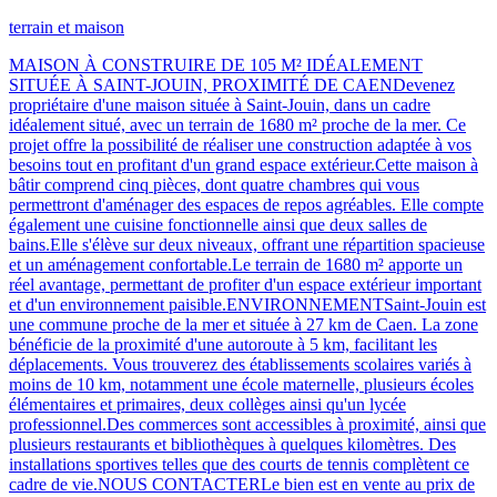
terrain et maison
MAISON À CONSTRUIRE DE 105 M² IDÉALEMENT
SITUÉE À SAINT-JOUIN, PROXIMITÉ DE CAENDevenez
propriétaire d'une maison située à Saint-Jouin, dans un cadre
idéalement situé, avec un terrain de 1680 m² proche de la mer. Ce
projet offre la possibilité de réaliser une construction adaptée à vos
besoins tout en profitant d'un grand espace extérieur.Cette maison à
bâtir comprend cinq pièces, dont quatre chambres qui vous
permettront d'aménager des espaces de repos agréables. Elle compte
également une cuisine fonctionnelle ainsi que deux salles de
bains.Elle s'élève sur deux niveaux, offrant une répartition spacieuse
et un aménagement confortable.Le terrain de 1680 m² apporte un
réel avantage, permettant de profiter d'un espace extérieur important
et d'un environnement paisible.ENVIRONNEMENTSaint-Jouin est
une commune proche de la mer et située à 27 km de Caen. La zone
bénéficie de la proximité d'une autoroute à 5 km, facilitant les
déplacements. Vous trouverez des établissements scolaires variés à
moins de 10 km, notamment une école maternelle, plusieurs écoles
élémentaires et primaires, deux collèges ainsi qu'un lycée
professionnel.Des commerces sont accessibles à proximité, ainsi que
plusieurs restaurants et bibliothèques à quelques kilomètres. Des
installations sportives telles que des courts de tennis complètent ce
cadre de vie.NOUS CONTACTERLe bien est en vente au prix de