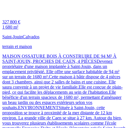
327 800 €
1 680 m²
Saint-Jouin
Calvados
terrain et maison
MAISON OSSATURE BOIS À CONSTRUIRE DE 94 M² À
SAINT-JOUIN, PROCHES DE CAEN, 4 PIÈCESDevenez
propriétaire d'une maison implantée à Saint-Jouin, dans un
emplacement privilégié. Elle offre une surface habitable de 94 m²
sur un terrain de 1680 m².Cette maison à bâtir dispose de 4 pièces
dont 3 chambres, ainsi que 2 salles de bains et une cuisine. Elle
saura convenir à un projet de vie familiale.Elle est conçue de plain-
pied, ce qui facilite les déplacements au sein de l'habitation.Elle
bénéficie d'un terrain spacieux de 1680 m², permettant d'aménager
un beau jardin ou des espaces extérieurs selon vos
souhaits.ENVIRONNEMENTSituée à Saint-Jouin, cette
proposition se trouve à proximité de la mer distante de 12 km
environ. La grande ville de Caen se situe à 27 km. Autour du bien,
vous trouverez plusieurs établissements scolaires comme l'école