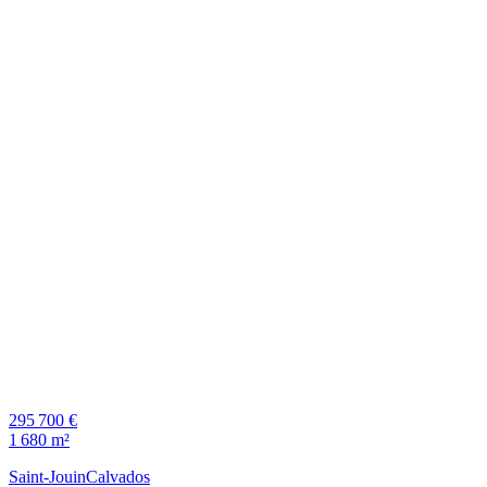
295 700 €
1 680 m²
Saint-Jouin
Calvados