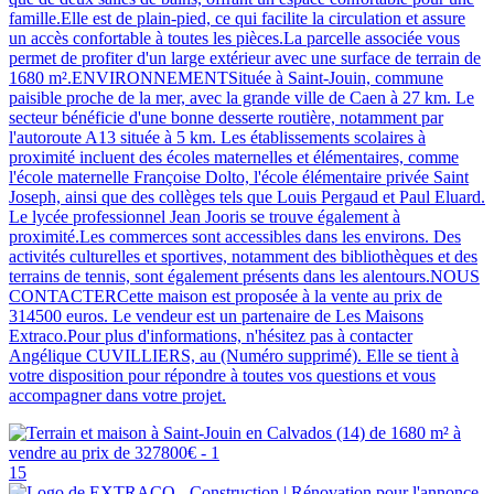
famille.Elle est de plain-pied, ce qui facilite la circulation et assure
un accès confortable à toutes les pièces.La parcelle associée vous
permet de profiter d'un large extérieur avec une surface de terrain de
1680 m².ENVIRONNEMENTSituée à Saint-Jouin, commune
paisible proche de la mer, avec la grande ville de Caen à 27 km. Le
secteur bénéficie d'une bonne desserte routière, notamment par
l'autoroute A13 située à 5 km. Les établissements scolaires à
proximité incluent des écoles maternelles et élémentaires, comme
l'école maternelle Françoise Dolto, l'école élémentaire privée Saint
Joseph, ainsi que des collèges tels que Louis Pergaud et Paul Eluard.
Le lycée professionnel Jean Jooris se trouve également à
proximité.Les commerces sont accessibles dans les environs. Des
activités culturelles et sportives, notamment des bibliothèques et des
terrains de tennis, sont également présents dans les alentours.NOUS
CONTACTERCette maison est proposée à la vente au prix de
314500 euros. Le vendeur est un partenaire de Les Maisons
Extraco.Pour plus d'informations, n'hésitez pas à contacter
Angélique CUVILLIERS, au (Numéro supprimé). Elle se tient à
votre disposition pour répondre à toutes vos questions et vous
accompagner dans votre projet.
15