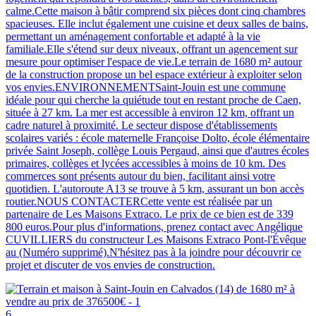
calme.Cette maison à bâtir comprend six pièces dont cinq chambres
spacieuses. Elle inclut également une cuisine et deux salles de bains,
permettant un aménagement confortable et adapté à la vie
familiale.Elle s'étend sur deux niveaux, offrant un agencement sur
mesure pour optimiser l'espace de vie.Le terrain de 1680 m² autour
de la construction propose un bel espace extérieur à exploiter selon
vos envies.ENVIRONNEMENTSaint-Jouin est une commune
idéale pour qui cherche la quiétude tout en restant proche de Caen,
située à 27 km. La mer est accessible à environ 12 km, offrant un
cadre naturel à proximité. Le secteur dispose d'établissements
scolaires variés : école maternelle Françoise Dolto, école élémentaire
privée Saint Joseph, collège Louis Pergaud, ainsi que d'autres écoles
primaires, collèges et lycées accessibles à moins de 10 km. Des
commerces sont présents autour du bien, facilitant ainsi votre
quotidien. L'autoroute A13 se trouve à 5 km, assurant un bon accès
routier.NOUS CONTACTERCette vente est réalisée par un
partenaire de Les Maisons Extraco. Le prix de ce bien est de 339
800 euros.Pour plus d'informations, prenez contact avec Angélique
CUVILLIERS du constructeur Les Maisons Extraco Pont-l'Évêque
au (Numéro supprimé).N'hésitez pas à la joindre pour découvrir ce
projet et discuter de vos envies de construction.
6