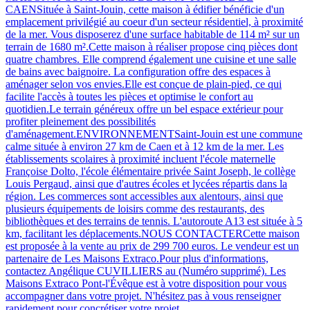
CAENSituée à Saint-Jouin, cette maison à édifier bénéficie d'un
emplacement privilégié au coeur d'un secteur résidentiel, à proximité
de la mer. Vous disposerez d'une surface habitable de 114 m² sur un
terrain de 1680 m².Cette maison à réaliser propose cinq pièces dont
quatre chambres. Elle comprend également une cuisine et une salle
de bains avec baignoire. La configuration offre des espaces à
aménager selon vos envies.Elle est conçue de plain-pied, ce qui
facilite l'accès à toutes les pièces et optimise le confort au
quotidien.Le terrain généreux offre un bel espace extérieur pour
profiter pleinement des possibilités
d'aménagement.ENVIRONNEMENTSaint-Jouin est une commune
calme située à environ 27 km de Caen et à 12 km de la mer. Les
établissements scolaires à proximité incluent l'école maternelle
Françoise Dolto, l'école élémentaire privée Saint Joseph, le collège
Louis Pergaud, ainsi que d'autres écoles et lycées répartis dans la
région. Les commerces sont accessibles aux alentours, ainsi que
plusieurs équipements de loisirs comme des restaurants, des
bibliothèques et des terrains de tennis. L'autoroute A13 est située à 5
km, facilitant les déplacements.NOUS CONTACTERCette maison
est proposée à la vente au prix de 299 700 euros. Le vendeur est un
partenaire de Les Maisons Extraco.Pour plus d'informations,
contactez Angélique CUVILLIERS au (Numéro supprimé). Les
Maisons Extraco Pont-l'Évêque est à votre disposition pour vous
accompagner dans votre projet. N'hésitez pas à vous renseigner
rapidement pour concrétiser votre projet.