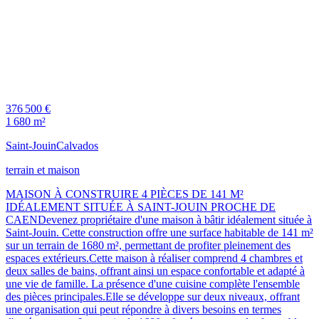
376 500 €
1 680 m²
Saint-Jouin
Calvados
terrain et maison
MAISON À CONSTRUIRE 4 PIÈCES DE 141 M²
IDÉALEMENT SITUÉE À SAINT-JOUIN PROCHE DE
CAENDevenez propriétaire d'une maison à bâtir idéalement située à
Saint-Jouin. Cette construction offre une surface habitable de 141 m²
sur un terrain de 1680 m², permettant de profiter pleinement des
espaces extérieurs.Cette maison à réaliser comprend 4 chambres et
deux salles de bains, offrant ainsi un espace confortable et adapté à
une vie de famille. La présence d'une cuisine complète l'ensemble
des pièces principales.Elle se développe sur deux niveaux, offrant
une organisation qui peut répondre à divers besoins en termes