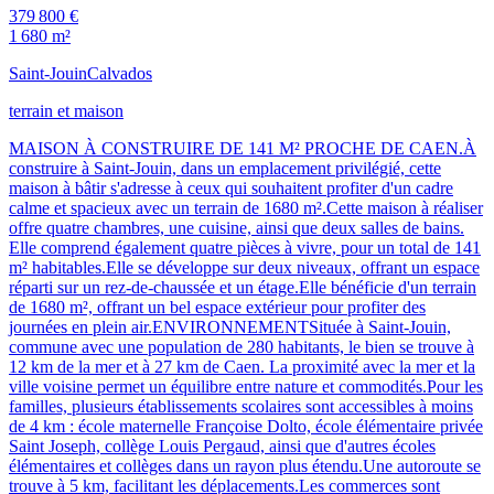
379 800 €
1 680 m²
Saint-Jouin
Calvados
terrain et maison
MAISON À CONSTRUIRE DE 141 M² PROCHE DE CAEN.À
construire à Saint-Jouin, dans un emplacement privilégié, cette
maison à bâtir s'adresse à ceux qui souhaitent profiter d'un cadre
calme et spacieux avec un terrain de 1680 m².Cette maison à réaliser
offre quatre chambres, une cuisine, ainsi que deux salles de bains.
Elle comprend également quatre pièces à vivre, pour un total de 141
m² habitables.Elle se développe sur deux niveaux, offrant un espace
réparti sur un rez-de-chaussée et un étage.Elle bénéficie d'un terrain
de 1680 m², offrant un bel espace extérieur pour profiter des
journées en plein air.ENVIRONNEMENTSituée à Saint-Jouin,
commune avec une population de 280 habitants, le bien se trouve à
12 km de la mer et à 27 km de Caen. La proximité avec la mer et la
ville voisine permet un équilibre entre nature et commodités.Pour les
familles, plusieurs établissements scolaires sont accessibles à moins
de 4 km : école maternelle Françoise Dolto, école élémentaire privée
Saint Joseph, collège Louis Pergaud, ainsi que d'autres écoles
élémentaires et collèges dans un rayon plus étendu.Une autoroute se
trouve à 5 km, facilitant les déplacements.Les commerces sont