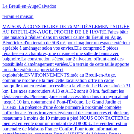
Le Breuil-en-Auge
Calvados
terrain et maison
MAISON À CONSTRUIRE DE 76 M² IDÉALEMENT SITUÉE
AU BREUIL-EN-AUGE, PROCHE DE LE HAVRE.Faites bâtir
une maison à réaliser dans un secteur calme du Breuil-en-Auge.
Bénéficiez d'un terrain de 508 m² pour imaginer un espace extérieur
agréable à aménager selon vos envies.Elle comprend 5 pièces
réparties en 3 chambres, une cuisine et une salle de bains avec
baignoire.La construction s'étend sur 2 niveaux, offrant ainsi des
possibilités d'aménagement variées.Un terrain de cette taille apporte
un cadre extérieur appréciable et
exploitable.ENVIRONNEMENTSituée au Breuil-en-Auge,
commune proche de la mer, cette localisation offre un cadre
tranquille tout en restant accessible à la ville de Le Havre située à 31
km. Les axes autoroutiers A13 et A132 sont à 8 km, facilitant les
déplacements. Plusieurs gares sont accessibles dans un rayon allant
jusqu'à 10 km, notamment à Pont-l'Évêque, Le Grand Jardin et
Lisieux. La présence d'une école primaire à proximité complète
l'offre locale. Vous trouverez également des commerces et plusieurs
restaurants à moins de 10 minutes à pied.NOUS CONTACTERCe
bien est en vente pour un montant de 218000 €. Le vendeur est un
partenaire de Maisons France Confort.Pour toute information