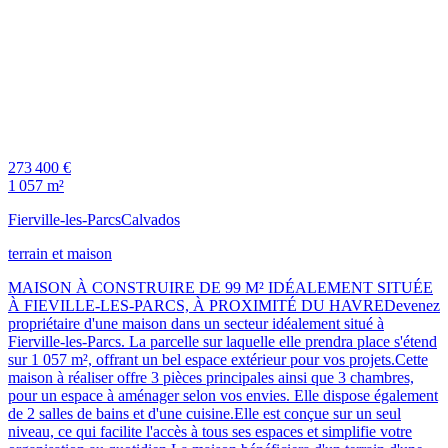
273 400 €
1 057 m²
Fierville-les-Parcs
Calvados
terrain et maison
MAISON À CONSTRUIRE DE 99 M² IDÉALEMENT SITUÉE
À FIEVILLE-LES-PARCS, À PROXIMITÉ DU HAVREDevenez
propriétaire d'une maison dans un secteur idéalement situé à
Fierville-les-Parcs. La parcelle sur laquelle elle prendra place s'étend
sur 1 057 m², offrant un bel espace extérieur pour vos projets.Cette
maison à réaliser offre 3 pièces principales ainsi que 3 chambres,
pour un espace à aménager selon vos envies. Elle dispose également
de 2 salles de bains et d'une cuisine.Elle est conçue sur un seul
niveau, ce qui facilite l'accès à tous ses espaces et simplifie votre