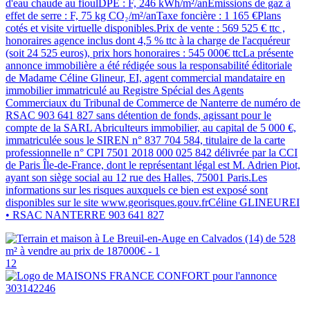
d'eau chaude au fioulDPE : F, 246 kWh/m²/anÉmissions de gaz à
effet de serre : F, 75 kg CO₂/m²/anTaxe foncière : 1 165 €Plans
cotés et visite virtuelle disponibles.Prix de vente : 569 525 € ttc ,
honoraires agence inclus dont 4,5 % ttc à la charge de l'acquéreur
(soit 24 525 euros), prix hors honoraires : 545 000€ ttcLa présente
annonce immobilière a été rédigée sous la responsabilité éditoriale
de Madame Céline Glineur, EI, agent commercial mandataire en
immobilier immatriculé au Registre Spécial des Agents
Commerciaux du Tribunal de Commerce de Nanterre de numéro de
RSAC 903 641 827 sans détention de fonds, agissant pour le
compte de la SARL Abriculteurs immobilier, au capital de 5 000 €,
immatriculée sous le SIREN n° 837 704 584, titulaire de la carte
professionnelle n° CPI 7501 2018 000 025 842 délivrée par la CCI
de Paris Île-de-France, dont le représentant légal est M. Adrien Piot,
ayant son siège social au 12 rue des Halles, 75001 Paris.Les
informations sur les risques auxquels ce bien est exposé sont
disponibles sur le site www.georisques.gouv.frCéline GLINEUREI
• RSAC NANTERRE 903 641 827
12