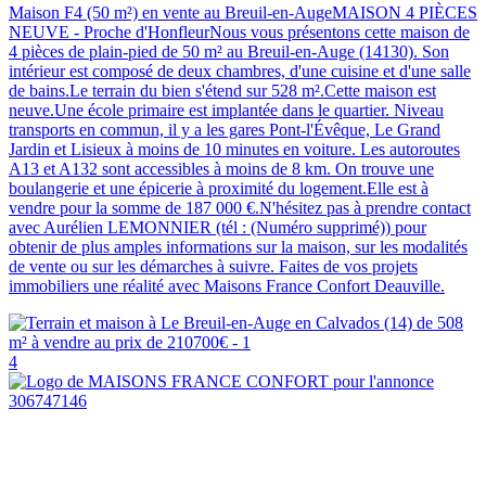
Maison F4 (50 m²) en vente au Breuil-en-AugeMAISON 4 PIÈCES
NEUVE - Proche d'HonfleurNous vous présentons cette maison de
4 pièces de plain-pied de 50 m² au Breuil-en-Auge (14130). Son
intérieur est composé de deux chambres, d'une cuisine et d'une salle
de bains.Le terrain du bien s'étend sur 528 m².Cette maison est
neuve.Une école primaire est implantée dans le quartier. Niveau
transports en commun, il y a les gares Pont-l'Évêque, Le Grand
Jardin et Lisieux à moins de 10 minutes en voiture. Les autoroutes
A13 et A132 sont accessibles à moins de 8 km. On trouve une
boulangerie et une épicerie à proximité du logement.Elle est à
vendre pour la somme de 187 000 €.N'hésitez pas à prendre contact
avec Aurélien LEMONNIER (tél : (Numéro supprimé)) pour
obtenir de plus amples informations sur la maison, sur les modalités
de vente ou sur les démarches à suivre. Faites de vos projets
immobiliers une réalité avec Maisons France Confort Deauville.
4