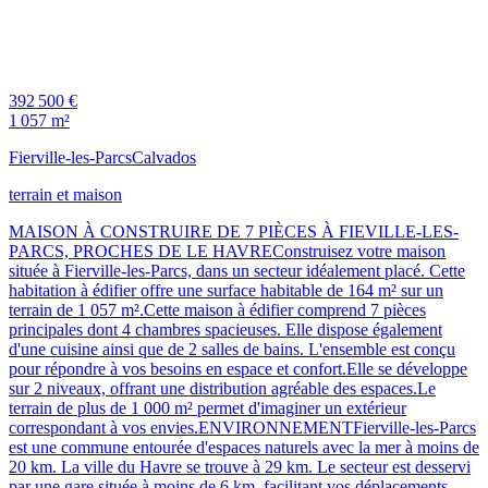
392 500 €
1 057 m²
Fierville-les-Parcs
Calvados
terrain et maison
MAISON À CONSTRUIRE DE 7 PIÈCES À FIEVILLE-LES-
PARCS, PROCHES DE LE HAVREConstruisez votre maison
située à Fierville-les-Parcs, dans un secteur idéalement placé. Cette
habitation à édifier offre une surface habitable de 164 m² sur un
terrain de 1 057 m².Cette maison à édifier comprend 7 pièces
principales dont 4 chambres spacieuses. Elle dispose également
d'une cuisine ainsi que de 2 salles de bains. L'ensemble est conçu
pour répondre à vos besoins en espace et confort.Elle se développe
sur 2 niveaux, offrant une distribution agréable des espaces.Le
terrain de plus de 1 000 m² permet d'imaginer un extérieur
correspondant à vos envies.ENVIRONNEMENTFierville-les-Parcs
est une commune entourée d'espaces naturels avec la mer à moins de
20 km. La ville du Havre se trouve à 29 km. Le secteur est desservi
par une gare située à moins de 6 km, facilitant vos déplacements.