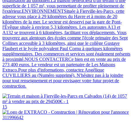
organisation au quotidien.La maison bénéficiera d'un terrain d'une
superficie de 1 057 m², vous permettant de profiter pleinement de
l'extérieur.ENVIRONNEMENTSituée à Fierville-les-Parcs, cette
adresse vous place à 29 kilomètres du Havre et à moins de 20
kilomètres de la mer. Le secteur est desservi par la gare de Pont-
l'Évêque située à environ 5,3 kilomètres. Les autoroutes A13 et
A132 se trouvent à 6 kilomètres, facilitant vos déplacements. Vous
trouverez aux alentours des écoles comme l'école primaire des Sept
Collines accessible à 3 kilomètres, ainsi que le collège Gustave
Flaubert et le lycée polyvalent Paul Cornu à quelques kilomètres
supplémentaires. Des commerces et services sont également présents
à proximité.NOUS CONTACTERCe bien est en vente au prix de
273 400 euros. Le vendeur est un partenaire de Les Maisons
Extraco.Pour plus d'informations, contactez Angélique
CUVILLIERS au (Numéro supprimé). N'hésitez pas à la joindre
pour tout renseignement et pour envisager votre futur projet de
construction.
15