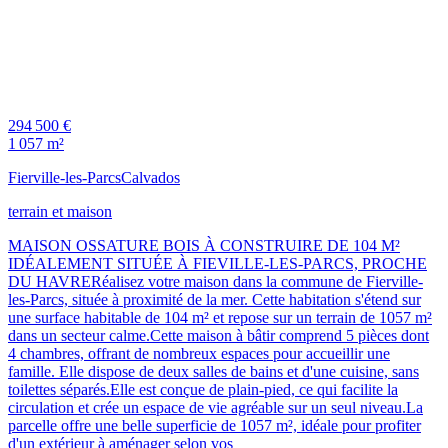
294 500 €
1 057 m²
Fierville-les-Parcs
Calvados
terrain et maison
MAISON OSSATURE BOIS À CONSTRUIRE DE 104 M²
IDÉALEMENT SITUÉE À FIEVILLE-LES-PARCS, PROCHE
DU HAVRERéalisez votre maison dans la commune de Fierville-
les-Parcs, située à proximité de la mer. Cette habitation s'étend sur
une surface habitable de 104 m² et repose sur un terrain de 1057 m²
dans un secteur calme.Cette maison à bâtir comprend 5 pièces dont
4 chambres, offrant de nombreux espaces pour accueillir une
famille. Elle dispose de deux salles de bains et d'une cuisine, sans
toilettes séparés.Elle est conçue de plain-pied, ce qui facilite la
circulation et crée un espace de vie agréable sur un seul niveau.La
parcelle offre une belle superficie de 1057 m², idéale pour profiter
d'un extérieur à aménager selon vos