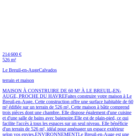
214 600 €
526 m²
Le Breuil-en-Auge
Calvados
terrain et maison
MAISON À CONSTRUIRE DE 60 M² À LE BREUIL-EN-
AUGE, PROCHE DU HAVREFaites construire votre maison à Le
Breuil-en-Auge. Cette construction offre une surface habitable de 60
m² édifiée sur un terrain de 526 m². Cette maison à bâtir comprend
trois pièces dont une chambre. Elle dispose également d'une cuisine
et d'une salle de bains avec baignoire.Elle est de plain-pied, ce qui
facilite l'accès à tous les espaces sur un seul niveau. Elle bénéficie
d'un terrain de 526 m², idéal pour aménager un espace extérieur
selon vos envies.ENVIRONNEMENTLe Breuil-en-Auge est une