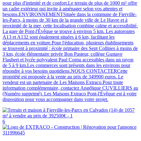
pour plus d'intimité et de confort.Le terrain de plus de 1000 m² offre
un cadre extérieur qui invite à aménager selon vos attentes et
besoins.ENVIRONNEMENTSituée dans la commune de Fierville-
les-Parcs, à moins de 30 km de la grande ville de Le Havre et à
proximité de la mer, cette localisation combine calme et accessibilité.
La gare de Pont-l'Évêque se trouve à environ 5 km. Les autoroutes
A13 et A132 sont également situées à 6 km, facilitant les
déplacements en voiture.Pour l'éducation, plusieurs établissements
se trouvent à proximité : école primaire des Sept Collines à moins de
3 km, école élémentaire privée Bon Pasteur, collège Gustave
Flaubert et lycée polyvalent Paul Cornu accessibles dans un rayon
de 5 à 9 km.Les commerces sont présents dans les environs pour
répondre à vos besoins quotidiens.NOUS CONTACTERCette
propriété est proposée à la vente au prix de 349900 euros. Le
vendeur est un partenaire de Les Maisons Extraco.Pour toute
information complémentaire, contactez Angélique CUVILLIERS au
(Numéro supprimé). Les Maisons Extraco Pont-l'Évêque est à votre
disposition pour vous accompagner dans votre projet.
6