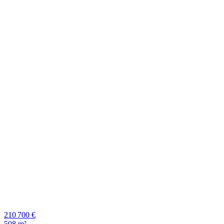
210 700 €
508 m²