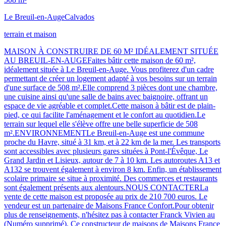
Le Breuil-en-Auge
Calvados
terrain et maison
MAISON À CONSTRUIRE DE 60 M² IDÉALEMENT SITUÉE
AU BREUIL-EN-AUGEFaites bâtir cette maison de 60 m²,
idéalement située à Le Breuil-en-Auge. Vous profiterez d'un cadre
permettant de créer un logement adapté à vos besoins sur un terrain
d'une surface de 508 m².Elle comprend 3 pièces dont une chambre,
une cuisine ainsi qu'une salle de bains avec baignoire, offrant un
espace de vie agréable et complet.Cette maison à bâtir est de plain-
pied, ce qui facilite l'aménagement et le confort au quotidien.Le
terrain sur lequel elle s'élève offre une belle superficie de 508
m².ENVIRONNEMENTLe Breuil-en-Auge est une commune
proche du Havre, situé à 31 km, et à 22 km de la mer. Les transports
sont accessibles avec plusieurs gares situées à Pont-l'Évêque, Le
Grand Jardin et Lisieux, autour de 7 à 10 km. Les autoroutes A13 et
A132 se trouvent également à environ 8 km. Enfin, un établissement
scolaire primaire se situe à proximité. Des commerces et restaurants
sont également présents aux alentours.NOUS CONTACTERLa
vente de cette maison est proposée au prix de 210 700 euros. Le
vendeur est un partenaire de Maisons France Confort.Pour obtenir
plus de renseignements, n'hésitez pas à contacter Franck Vivien au
(Numéro supprimé). Ce constructeur de maisons de Maisons France