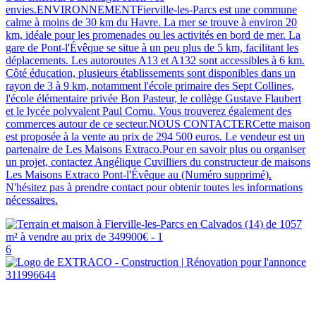
envies.ENVIRONNEMENTFierville-les-Parcs est une commune
calme à moins de 30 km du Havre. La mer se trouve à environ 20
km, idéale pour les promenades ou les activités en bord de mer. La
gare de Pont-l'Évêque se situe à un peu plus de 5 km, facilitant les
déplacements. Les autoroutes A13 et A132 sont accessibles à 6 km.
Côté éducation, plusieurs établissements sont disponibles dans un
rayon de 3 à 9 km, notamment l'école primaire des Sept Collines,
l'école élémentaire privée Bon Pasteur, le collège Gustave Flaubert
et le lycée polyvalent Paul Cornu. Vous trouverez également des
commerces autour de ce secteur.NOUS CONTACTERCette maison
est proposée à la vente au prix de 294 500 euros. Le vendeur est un
partenaire de Les Maisons Extraco.Pour en savoir plus ou organiser
un projet, contactez Angélique Cuvilliers du constructeur de maisons
Les Maisons Extraco Pont-l'Évêque au (Numéro supprimé).
N'hésitez pas à prendre contact pour obtenir toutes les informations
nécessaires.
6