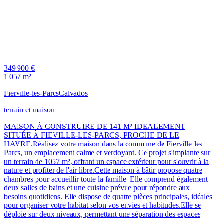
349 900 €
1 057 m²
Fierville-les-Parcs
Calvados
terrain et maison
MAISON À CONSTRUIRE DE 141 M² IDÉALEMENT
SITUÉE À FIEVILLE-LES-PARCS, PROCHE DE LE
HAVRE.Réalisez votre maison dans la commune de Fierville-les-
Parcs, un emplacement calme et verdoyant. Ce projet s'implante sur
un terrain de 1057 m², offrant un espace extérieur pour s'ouvrir à la
nature et profiter de l'air libre.Cette maison à bâtir propose quatre
chambres pour accueillir toute la famille. Elle comprend également
deux salles de bains et une cuisine prévue pour répondre aux
besoins quotidiens. Elle dispose de quatre pièces principales, idéales
pour organiser votre habitat selon vos envies et habitudes.Elle se
déploie sur deux niveaux, permettant une séparation des espaces