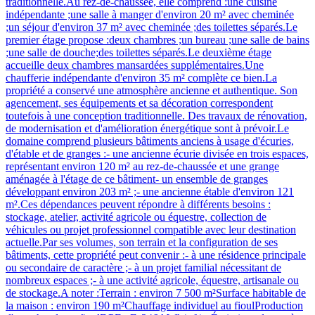
traditionnelle.Au rez-de-chaussée, elle comprend :une cuisine
indépendante ;une salle à manger d'environ 20 m² avec cheminée
;un séjour d'environ 37 m² avec cheminée ;des toilettes séparés.Le
premier étage propose :deux chambres ;un bureau ;une salle de bains
;une salle de douche;des toilettes séparés.Le deuxième étage
accueille deux chambres mansardées supplémentaires.Une
chaufferie indépendante d'environ 35 m² complète ce bien.La
propriété a conservé une atmosphère ancienne et authentique. Son
agencement, ses équipements et sa décoration correspondent
toutefois à une conception traditionnelle. Des travaux de rénovation,
de modernisation et d'amélioration énergétique sont à prévoir.Le
domaine comprend plusieurs bâtiments anciens à usage d'écuries,
d'étable et de granges :- une ancienne écurie divisée en trois espaces,
représentant environ 120 m² au rez-de-chaussée et une grange
aménagée à l'étage de ce bâtiment- un ensemble de granges
développant environ 203 m² ;- une ancienne étable d'environ 121
m².Ces dépendances peuvent répondre à différents besoins :
stockage, atelier, activité agricole ou équestre, collection de
véhicules ou projet professionnel compatible avec leur destination
actuelle.Par ses volumes, son terrain et la configuration de ses
bâtiments, cette propriété peut convenir :- à une résidence principale
ou secondaire de caractère ;- à un projet familial nécessitant de
nombreux espaces ;- à une activité agricole, équestre, artisanale ou
de stockage.A noter :Terrain : environ 7 500 m²Surface habitable de
la maison : environ 190 m²Chauffage individuel au fioulProduction