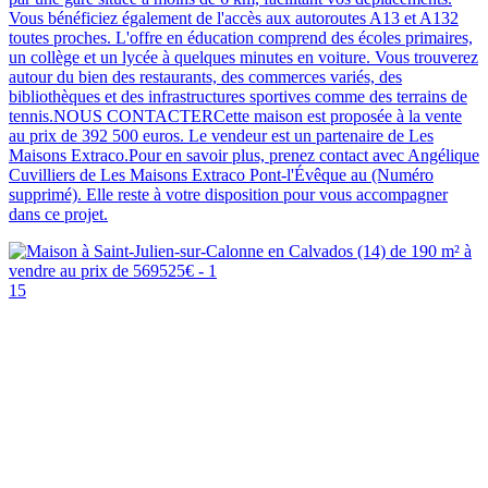
Vous bénéficiez également de l'accès aux autoroutes A13 et A132
toutes proches. L'offre en éducation comprend des écoles primaires,
un collège et un lycée à quelques minutes en voiture. Vous trouverez
autour du bien des restaurants, des commerces variés, des
bibliothèques et des infrastructures sportives comme des terrains de
tennis.NOUS CONTACTERCette maison est proposée à la vente
au prix de 392 500 euros. Le vendeur est un partenaire de Les
Maisons Extraco.Pour en savoir plus, prenez contact avec Angélique
Cuvilliers de Les Maisons Extraco Pont-l'Évêque au (Numéro
supprimé). Elle reste à votre disposition pour vous accompagner
dans ce projet.
15