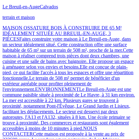
Le Breuil-en-Auge
Calvados
terrain et maison
MAISON OSSATURE BOIS À CONSTRUIRE DE 65 M²
IDÉALEMENT SITUÉE AU BREUIL-EN-AUGE, 3
PIÈCESFaites construire votre maison à Le Breuil-en-Auge, dans
un secteur idéalement situé. Cette construction offre une surface
habitable de 65 m² sur un terrain de 508 m², proche de la mer.Cette
maison à réaliser comprend trois pièces dont deux chambres, une
cuisine et une salle de bains avec baignoire. Elle propose un espace
à aménager selon vos envies et besoins.Elle est conçue de plain-
pied, ce qui facilite l'accès à tous les espaces et offre une répartition
fonctionnelle.Le terrain de 508 m² permet de bénéficier d'un
extérieur agréable pour profiter pleinement de
l'environnement.ENVIRONNEMENTLe Breuil-en-Auge est une
commune paisible située à proximité de Le Havre, à 31 km environ.
La mer est accessible à 22 km. Plusieurs gares se trouvent à
proximité, notamment Pont-l'Évêque, Le Grand Jardin et Lisieux,
facilitant les déplacements. Le secteur est desservi par deux
autoroutes, l'A13 et l'A132, situées à 8 km. Une école primaire se
trouve à proximité. Des commerces et restaurants sont également
accessibles à moins de 10 minutes à pied.NOUS
CONTACTERCette maison est proposée à la vente au prix de