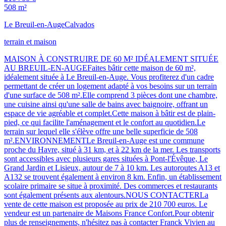
508 m²
Le Breuil-en-Auge
Calvados
terrain et maison
MAISON À CONSTRUIRE DE 60 M² IDÉALEMENT SITUÉE
AU BREUIL-EN-AUGEFaites bâtir cette maison de 60 m²,
idéalement située à Le Breuil-en-Auge. Vous profiterez d'un cadre
permettant de créer un logement adapté à vos besoins sur un terrain
d'une surface de 508 m².Elle comprend 3 pièces dont une chambre,
une cuisine ainsi qu'une salle de bains avec baignoire, offrant un
espace de vie agréable et complet.Cette maison à bâtir est de plain-
pied, ce qui facilite l'aménagement et le confort au quotidien.Le
terrain sur lequel elle s'élève offre une belle superficie de 508
m².ENVIRONNEMENTLe Breuil-en-Auge est une commune
proche du Havre, situé à 31 km, et à 22 km de la mer. Les transports
sont accessibles avec plusieurs gares situées à Pont-l'Évêque, Le
Grand Jardin et Lisieux, autour de 7 à 10 km. Les autoroutes A13 et
A132 se trouvent également à environ 8 km. Enfin, un établissement
scolaire primaire se situe à proximité. Des commerces et restaurants
sont également présents aux alentours.NOUS CONTACTERLa
vente de cette maison est proposée au prix de 210 700 euros. Le
vendeur est un partenaire de Maisons France Confort.Pour obtenir
plus de renseignements, n'hésitez pas à contacter Franck Vivien au