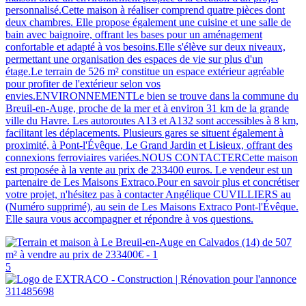
personnalisé.Cette maison à réaliser comprend quatre pièces dont
deux chambres. Elle propose également une cuisine et une salle de
bain avec baignoire, offrant les bases pour un aménagement
confortable et adapté à vos besoins.Elle s'élève sur deux niveaux,
permettant une organisation des espaces de vie sur plus d'un
étage.Le terrain de 526 m² constitue un espace extérieur agréable
pour profiter de l'extérieur selon vos
envies.ENVIRONNEMENTLe bien se trouve dans la commune du
Breuil-en-Auge, proche de la mer et à environ 31 km de la grande
ville du Havre. Les autoroutes A13 et A132 sont accessibles à 8 km,
facilitant les déplacements. Plusieurs gares se situent également à
proximité, à Pont-l'Évêque, Le Grand Jardin et Lisieux, offrant des
connexions ferroviaires variées.NOUS CONTACTERCette maison
est proposée à la vente au prix de 233400 euros. Le vendeur est un
partenaire de Les Maisons Extraco.Pour en savoir plus et concrétiser
votre projet, n'hésitez pas à contacter Angélique CUVILLIERS au
(Numéro supprimé), au sein de Les Maisons Extraco Pont-l'Évêque.
Elle saura vous accompagner et répondre à vos questions.
5