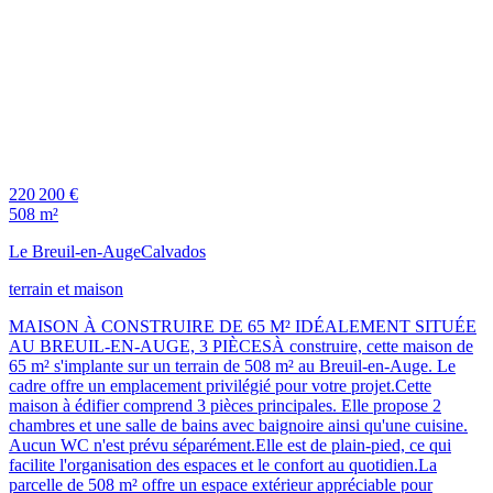
220 200 €
508 m²
Le Breuil-en-Auge
Calvados
terrain et maison
MAISON À CONSTRUIRE DE 65 M² IDÉALEMENT SITUÉE
AU BREUIL-EN-AUGE, 3 PIÈCESÀ construire, cette maison de
65 m² s'implante sur un terrain de 508 m² au Breuil-en-Auge. Le
cadre offre un emplacement privilégié pour votre projet.Cette
maison à édifier comprend 3 pièces principales. Elle propose 2
chambres et une salle de bains avec baignoire ainsi qu'une cuisine.
Aucun WC n'est prévu séparément.Elle est de plain-pied, ce qui
facilite l'organisation des espaces et le confort au quotidien.La
parcelle de 508 m² offre un espace extérieur appréciable pour