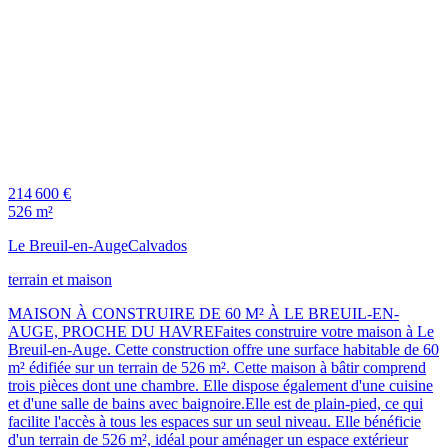
214 600 €
526 m²
Le Breuil-en-Auge
Calvados
terrain et maison
MAISON À CONSTRUIRE DE 60 M² À LE BREUIL-EN-
AUGE, PROCHE DU HAVREFaites construire votre maison à Le
Breuil-en-Auge. Cette construction offre une surface habitable de 60
m² édifiée sur un terrain de 526 m². Cette maison à bâtir comprend
trois pièces dont une chambre. Elle dispose également d'une cuisine
et d'une salle de bains avec baignoire.Elle est de plain-pied, ce qui
facilite l'accès à tous les espaces sur un seul niveau. Elle bénéficie
d'un terrain de 526 m², idéal pour aménager un espace extérieur