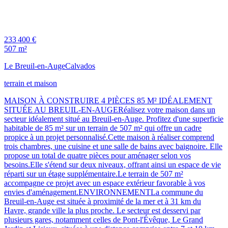
233 400 €
507 m²
Le Breuil-en-Auge
Calvados
terrain et maison
MAISON À CONSTRUIRE 4 PIÈCES 85 M² IDÉALEMENT
SITUÉE AU BREUIL-EN-AUGERéalisez votre maison dans un
secteur idéalement situé au Breuil-en-Auge. Profitez d'une superficie
habitable de 85 m² sur un terrain de 507 m² qui offre un cadre
propice à un projet personnalisé.Cette maison à réaliser comprend
trois chambres, une cuisine et une salle de bains avec baignoire. Elle
propose un total de quatre pièces pour aménager selon vos
besoins.Elle s'étend sur deux niveaux, offrant ainsi un espace de vie
réparti sur un étage supplémentaire.Le terrain de 507 m²
accompagne ce projet avec un espace extérieur favorable à vos
envies d'aménagement.ENVIRONNEMENTLa commune du
Breuil-en-Auge est située à proximité de la mer et à 31 km du
Havre, grande ville la plus proche. Le secteur est desservi par
plusieurs gares, notamment celles de Pont-l'Évêque, Le Grand