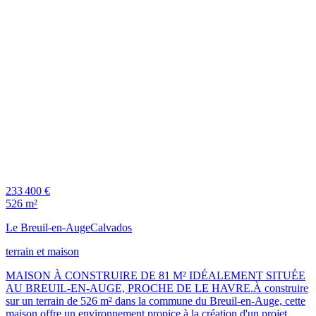
233 400 €
526 m²
Le Breuil-en-Auge
Calvados
terrain et maison
MAISON À CONSTRUIRE DE 81 M² IDÉALEMENT SITUÉE
AU BREUIL-EN-AUGE, PROCHE DE LE HAVRE.À construire
sur un terrain de 526 m² dans la commune du Breuil-en-Auge, cette
maison offre un environnement propice à la création d'un projet