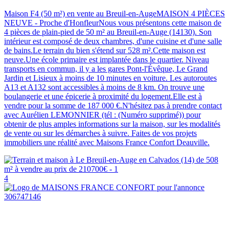
Maison F4 (50 m²) en vente au Breuil-en-AugeMAISON 4 PIÈCES
NEUVE - Proche d'HonfleurNous vous présentons cette maison de
4 pièces de plain-pied de 50 m² au Breuil-en-Auge (14130). Son
intérieur est composé de deux chambres, d'une cuisine et d'une salle
de bains.Le terrain du bien s'étend sur 528 m².Cette maison est
neuve.Une école primaire est implantée dans le quartier. Niveau
transports en commun, il y a les gares Pont-l'Évêque, Le Grand
Jardin et Lisieux à moins de 10 minutes en voiture. Les autoroutes
A13 et A132 sont accessibles à moins de 8 km. On trouve une
boulangerie et une épicerie à proximité du logement.Elle est à
vendre pour la somme de 187 000 €.N'hésitez pas à prendre contact
avec Aurélien LEMONNIER (tél : (Numéro supprimé)) pour
obtenir de plus amples informations sur la maison, sur les modalités
de vente ou sur les démarches à suivre. Faites de vos projets
immobiliers une réalité avec Maisons France Confort Deauville.
4