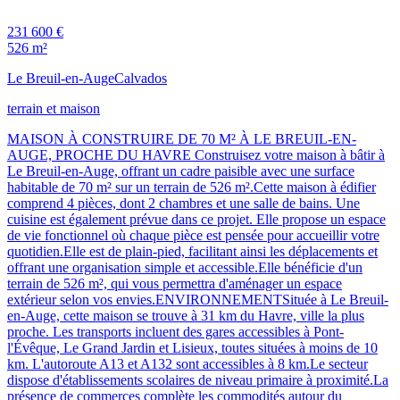
231 600 €
526 m²
Le Breuil-en-Auge
Calvados
terrain et maison
MAISON À CONSTRUIRE DE 70 M² À LE BREUIL-EN-
AUGE, PROCHE DU HAVRE Construisez votre maison à bâtir à
Le Breuil-en-Auge, offrant un cadre paisible avec une surface
habitable de 70 m² sur un terrain de 526 m².Cette maison à édifier
comprend 4 pièces, dont 2 chambres et une salle de bains. Une
cuisine est également prévue dans ce projet. Elle propose un espace
de vie fonctionnel où chaque pièce est pensée pour accueillir votre
quotidien.Elle est de plain-pied, facilitant ainsi les déplacements et
offrant une organisation simple et accessible.Elle bénéficie d'un
terrain de 526 m², qui vous permettra d'aménager un espace
extérieur selon vos envies.ENVIRONNEMENTSituée à Le Breuil-
en-Auge, cette maison se trouve à 31 km du Havre, ville la plus
proche. Les transports incluent des gares accessibles à Pont-
l'Évêque, Le Grand Jardin et Lisieux, toutes situées à moins de 10
km. L'autoroute A13 et A132 sont accessibles à 8 km.Le secteur
dispose d'établissements scolaires de niveau primaire à proximité.La
présence de commerces complète les commodités autour du