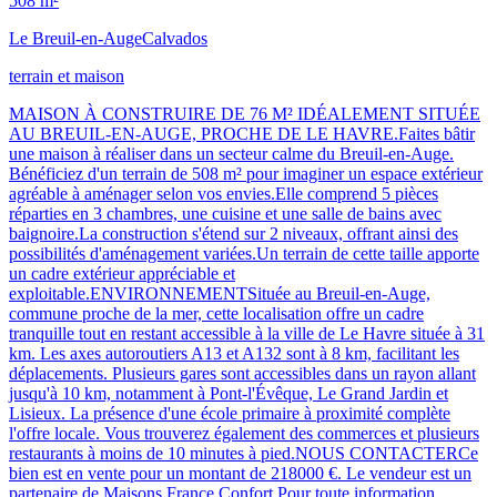
508 m²
Le Breuil-en-Auge
Calvados
terrain et maison
MAISON À CONSTRUIRE DE 76 M² IDÉALEMENT SITUÉE
AU BREUIL-EN-AUGE, PROCHE DE LE HAVRE.Faites bâtir
une maison à réaliser dans un secteur calme du Breuil-en-Auge.
Bénéficiez d'un terrain de 508 m² pour imaginer un espace extérieur
agréable à aménager selon vos envies.Elle comprend 5 pièces
réparties en 3 chambres, une cuisine et une salle de bains avec
baignoire.La construction s'étend sur 2 niveaux, offrant ainsi des
possibilités d'aménagement variées.Un terrain de cette taille apporte
un cadre extérieur appréciable et
exploitable.ENVIRONNEMENTSituée au Breuil-en-Auge,
commune proche de la mer, cette localisation offre un cadre
tranquille tout en restant accessible à la ville de Le Havre située à 31
km. Les axes autoroutiers A13 et A132 sont à 8 km, facilitant les
déplacements. Plusieurs gares sont accessibles dans un rayon allant
jusqu'à 10 km, notamment à Pont-l'Évêque, Le Grand Jardin et
Lisieux. La présence d'une école primaire à proximité complète
l'offre locale. Vous trouverez également des commerces et plusieurs
restaurants à moins de 10 minutes à pied.NOUS CONTACTERCe
bien est en vente pour un montant de 218000 €. Le vendeur est un
partenaire de Maisons France Confort.Pour toute information