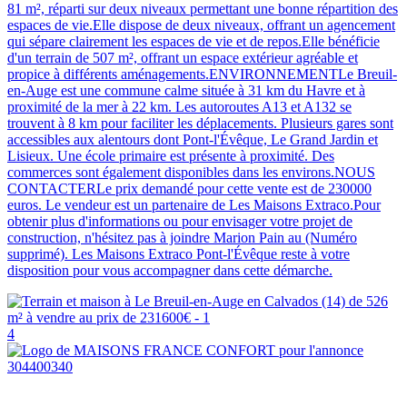
81 m², réparti sur deux niveaux permettant une bonne répartition des
espaces de vie.Elle dispose de deux niveaux, offrant un agencement
qui sépare clairement les espaces de vie et de repos.Elle bénéficie
d'un terrain de 507 m², offrant un espace extérieur agréable et
propice à différents aménagements.ENVIRONNEMENTLe Breuil-
en-Auge est une commune calme située à 31 km du Havre et à
proximité de la mer à 22 km. Les autoroutes A13 et A132 se
trouvent à 8 km pour faciliter les déplacements. Plusieurs gares sont
accessibles aux alentours dont Pont-l'Évêque, Le Grand Jardin et
Lisieux. Une école primaire est présente à proximité. Des
commerces sont également disponibles dans les environs.NOUS
CONTACTERLe prix demandé pour cette vente est de 230000
euros. Le vendeur est un partenaire de Les Maisons Extraco.Pour
obtenir plus d'informations ou pour envisager votre projet de
construction, n'hésitez pas à joindre Marion Pain au (Numéro
supprimé). Les Maisons Extraco Pont-l'Évêque reste à votre
disposition pour vous accompagner dans cette démarche.
4