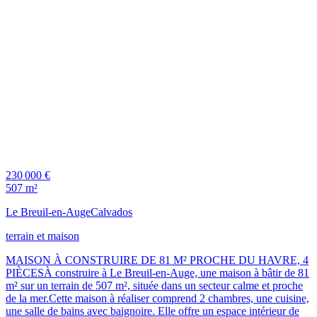
230 000 €
507 m²
Le Breuil-en-Auge
Calvados
terrain et maison
MAISON À CONSTRUIRE DE 81 M² PROCHE DU HAVRE, 4
PIÈCESÀ construire à Le Breuil-en-Auge, une maison à bâtir de 81
m² sur un terrain de 507 m², située dans un secteur calme et proche
de la mer.Cette maison à réaliser comprend 2 chambres, une cuisine,
une salle de bains avec baignoire. Elle offre un espace intérieur de