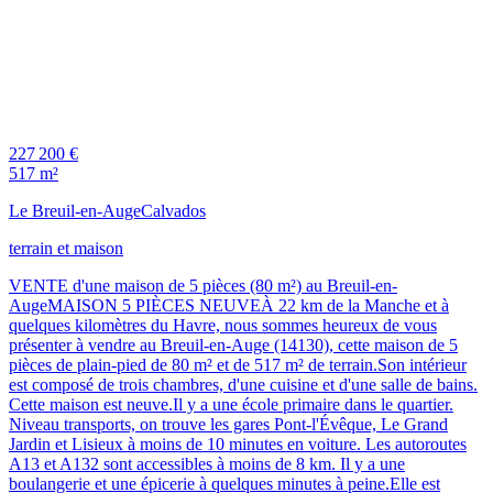
227 200 €
517 m²
Le Breuil-en-Auge
Calvados
terrain et maison
VENTE d'une maison de 5 pièces (80 m²) au Breuil-en-
AugeMAISON 5 PIÈCES NEUVEÀ 22 km de la Manche et à
quelques kilomètres du Havre, nous sommes heureux de vous
présenter à vendre au Breuil-en-Auge (14130), cette maison de 5
pièces de plain-pied de 80 m² et de 517 m² de terrain.Son intérieur
est composé de trois chambres, d'une cuisine et d'une salle de bains.
Cette maison est neuve.Il y a une école primaire dans le quartier.
Niveau transports, on trouve les gares Pont-l'Évêque, Le Grand
Jardin et Lisieux à moins de 10 minutes en voiture. Les autoroutes
A13 et A132 sont accessibles à moins de 8 km. Il y a une
boulangerie et une épicerie à quelques minutes à peine.Elle est