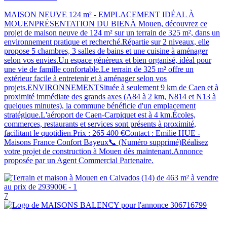
MAISON NEUVE 124 m² - EMPLACEMENT IDÉAL À
MOUENPRÉSENTATION DU BIENÀ Mouen, découvrez ce
projet de maison neuve de 124 m² sur un terrain de 325 m², dans un
environnement pratique et recherché.Répartie sur 2 niveaux, elle
propose 5 chambres, 3 salles de bains et une cuisine à aménager
selon vos envies.Un espace généreux et bien organisé, idéal pour
une vie de famille confortable.Le terrain de 325 m² offre un
extérieur facile à entretenir et à aménager selon vos
projets.ENVIRONNEMENTSituée à seulement 9 km de Caen et à
proximité immédiate des grands axes (A84 à 2 km, N814 et N13 à
quelques minutes), la commune bénéficie d'un emplacement
stratégique.L'aéroport de Caen-Carpiquet est à 4 km.Écoles,
commerces, restaurants et services sont présents à proximité,
facilitant le quotidien.Prix : 265 400 €Contact : Emilie HUE -
Maisons France Confort Bayeux📞 (Numéro supprimé)Réalisez
votre projet de construction à Mouen dès maintenant.Annonce
proposée par un Agent Commercial Partenaire.
7