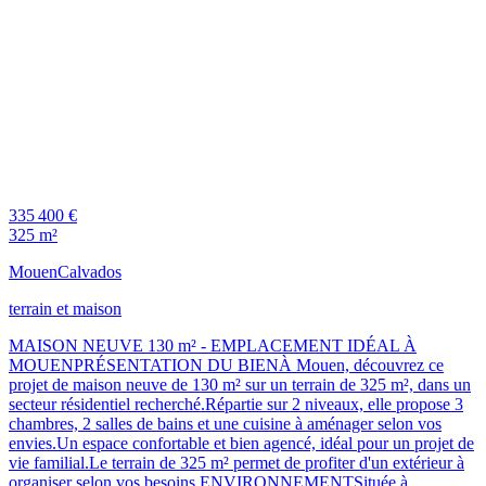
335 400 €
325 m²
Mouen
Calvados
terrain et maison
MAISON NEUVE 130 m² - EMPLACEMENT IDÉAL À
MOUENPRÉSENTATION DU BIENÀ Mouen, découvrez ce
projet de maison neuve de 130 m² sur un terrain de 325 m², dans un
secteur résidentiel recherché.Répartie sur 2 niveaux, elle propose 3
chambres, 2 salles de bains et une cuisine à aménager selon vos
envies.Un espace confortable et bien agencé, idéal pour un projet de
vie familial.Le terrain de 325 m² permet de profiter d'un extérieur à
organiser selon vos besoins.ENVIRONNEMENTSituée à