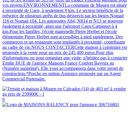
vos projets.ENVIRONNEMENTLa commune de Mouen est située
à proximité de Caen, à seulement 9 km. Le secteur bénéficie de la
présence de plusieurs arrêts de bus desservis par les lignes Nomad
116 et Nomad 104. Les autoroutes A84, N814 et N13 se trouvent
également à proximité, ainsi que l'aéroport Caen-Carpiquet à 4
km.Pour les familles, l'école maternelle Pierre Herbet et l'école
élémentaire Pierre Herbet sont accessibles à pied rapidement. Des
commerces et un restaurant sont implantés à proximité, contribuant
au cadre de vie.NOUS CONTACTERCette maison à construire est
proposée à la vente pour un prix de 245 400 euros.Pour plus
d'informations ou pour organiser une visite, n'hésitez pas à contacter
Emilie HUE de l'agence Maisons France Confort Bayeux au
(Numéro supprimé). Elle vous accompagnera dans votre projet de
construction.*Porche en option.Annonce proposée par un Agent
Commercial Partenaire.
6