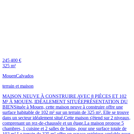
245 400 €
325 m²
Mouen
Calvados
terrain et maison
MAISON NEUVE À CONSTRUIRE AVEC 8 PIÈCES ET 102
M² À MOUEN, IDÉALEMENT SITUÉEPRÉSENTATION DU
BIENSituée à Mouen, cette maison neuve à construire offre une
surface habitable de 102 m² sur un terrain de 325 m². Elle se trouve
dans un secteur idéalement situé.Cette maison s'étend sur 2 niveaux,
comprenant un rez-de-chaussée et un étage.La maison propose 5
chambres, 1 cuisine et 2 salles de bains, pour une surface totale de
102 m².Le terrain de 325 m² offre un espace extérieur agréable pour