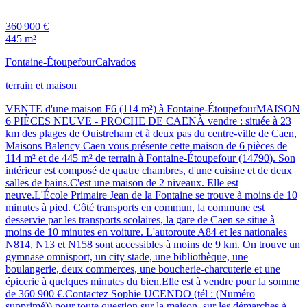
360 900 €
445 m²
Fontaine-Étoupefour
Calvados
terrain et maison
VENTE d'une maison F6 (114 m²) à Fontaine-ÉtoupefourMAISON
6 PIÈCES NEUVE - PROCHE DE CAENÀ vendre : située à 23
km des plages de Ouistreham et à deux pas du centre-ville de Caen,
Maisons Balency Caen vous présente cette maison de 6 pièces de
114 m² et de 445 m² de terrain à Fontaine-Étoupefour (14790). Son
intérieur est composé de quatre chambres, d'une cuisine et de deux
salles de bains.C'est une maison de 2 niveaux. Elle est
neuve.L'École Primaire Jean de la Fontaine se trouve à moins de 10
minutes à pied. Côté transports en commun, la commune est
desservie par les transports scolaires, la gare de Caen se situe à
moins de 10 minutes en voiture. L'autoroute A84 et les nationales
N814, N13 et N158 sont accessibles à moins de 9 km. On trouve un
gymnase omnisport, un city stade, une bibliothèque, une
boulangerie, deux commerces, une boucherie-charcuterie et une
épicerie à quelques minutes du bien.Elle est à vendre pour la somme
de 360 900 €.Contactez Sophie UCENDO (tél : (Numéro
supprimé)) pour toute question sur la maison, sur les démarches à