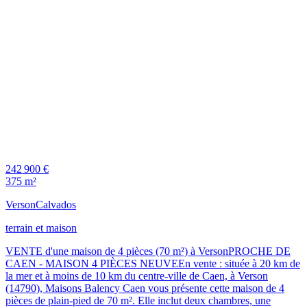
242 900 €
375 m²
Verson
Calvados
terrain et maison
VENTE d'une maison de 4 pièces (70 m²) à VersonPROCHE DE
CAEN - MAISON 4 PIÈCES NEUVEEn vente : située à 20 km de
la mer et à moins de 10 km du centre-ville de Caen, à Verson
(14790), Maisons Balency Caen vous présente cette maison de 4
pièces de plain-pied de 70 m². Elle inclut deux chambres, une