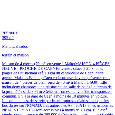
265 900 €
395 m²
Maltot
Calvados
terrain et maison
Maison de 4 pièces (70 m²) en vente à MaltotMAISON 4 PIÈCES
NEUVE - PROCHE DE CAENEn vente : située à 25 km des
plages de Ouistreham et à 10 km du centre-ville de Caen, notre
agence Maisons Balency Caen est heureuse de vous présenter cette
maison de 4 pièces de plain-pied de 70 m² à Maltot (14930). Elle
inclut deux chambres, une cuisine et une salle de bains.Le terrain de
la propriété est de 395 m².Cette maison est neuve.Côté transports en
commun, il y a la gare de Caen à moins de 10 minutes en voiture.
La commune est desservie par les transports scolaires ainsi que les
bus du réseau NOMAD. Les autoroutes A84 et A13 et les nationales
N814, N13 et N158 sont accessibles à moins de 10 km. Elle est à
vendre pour la somme de 265 900 €.Contactez notre agence (Sophie