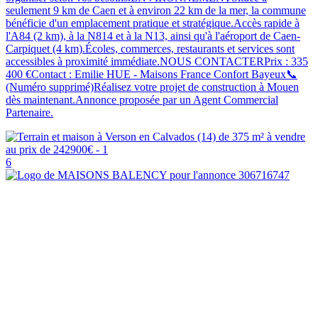
seulement 9 km de Caen et à environ 22 km de la mer, la commune
bénéficie d'un emplacement pratique et stratégique.Accès rapide à
l'A84 (2 km), à la N814 et à la N13, ainsi qu'à l'aéroport de Caen-
Carpiquet (4 km).Écoles, commerces, restaurants et services sont
accessibles à proximité immédiate.NOUS CONTACTERPrix : 335
400 €Contact : Emilie HUE - Maisons France Confort Bayeux📞
(Numéro supprimé)Réalisez votre projet de construction à Mouen
dès maintenant.Annonce proposée par un Agent Commercial
Partenaire.
6