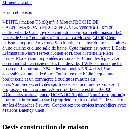
Mouen
Calvados
terrain et maison
VENTE : maison T5 (90 m²) à MouenPROCHE DE
CAEN - MAISON 5 PIÈCES NEUVEÀ vendre à 12 km du
centre-ville de Caen, ayez le coup de coeur pour cette maison de 5
pièces de 90 m² et de 463 m² de terrain à Mouen (14790).Cette
maison comporte 2 niveaux. Son intérieur dispose de trois chambres,
d'une cuisine et d'une salle de bains. Cette maison est neuve.L'École
Élémentaire Pierre Herbet Mouen et l'École Maternelle Pierre
Herbet Mouen sont implantées à moins de 10 minutes à pied. La
commune est desservie par les bus de ville, TWISTO ainsi que les
bus verts. L'autoroute A84 et les nationales N814 et N13 sont
accessibles à moins de 6 km. On trouve une bibliothèque, une
boulangerie et un commerce à quelques minutes du
bien.Nombreuses activités sportives et socioculturelles vous sont
proposées par la commune.Son prix de vente est de 293 900
€.Contactez notre agence (UCENDO Sophie : (Numéro supprimé))
pour toute information sur la propriété, sur les modalités de vente ou
sur les démarches à suivre. Concrétisez vos projets immobiliers avec
Maisons Balency Caen.
Devis construction de maison