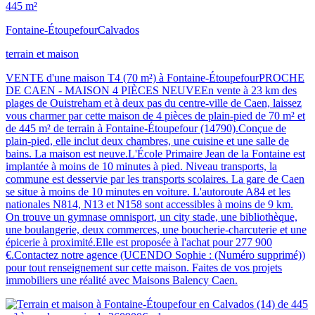
445 m²
Fontaine-Étoupefour
Calvados
terrain et maison
VENTE d'une maison T4 (70 m²) à Fontaine-ÉtoupefourPROCHE
DE CAEN - MAISON 4 PIÈCES NEUVEEn vente à 23 km des
plages de Ouistreham et à deux pas du centre-ville de Caen, laissez
vous charmer par cette maison de 4 pièces de plain-pied de 70 m² et
de 445 m² de terrain à Fontaine-Étoupefour (14790).Conçue de
plain-pied, elle inclut deux chambres, une cuisine et une salle de
bains. La maison est neuve.L'École Primaire Jean de la Fontaine est
implantée à moins de 10 minutes à pied. Niveau transports, la
commune est desservie par les transports scolaires. La gare de Caen
se situe à moins de 10 minutes en voiture. L'autoroute A84 et les
nationales N814, N13 et N158 sont accessibles à moins de 9 km.
On trouve un gymnase omnisport, un city stade, une bibliothèque,
une boulangerie, deux commerces, une boucherie-charcuterie et une
épicerie à proximité.Elle est proposée à l'achat pour 277 900
€.Contactez notre agence (UCENDO Sophie : (Numéro supprimé))
pour tout renseignement sur cette maison. Faites de vos projets
immobiliers une réalité avec Maisons Balency Caen.