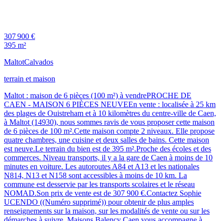
307 900 €
395 m²
Maltot
Calvados
terrain et maison
Maltot : maison de 6 pièces (100 m²) à vendrePROCHE DE
CAEN - MAISON 6 PIÈCES NEUVEEn vente : localisée à 25 km
des plages de Ouistreham et à 10 kilomètres du centre-ville de Caen,
à Maltot (14930), nous sommes ravis de vous proposer cette maison
de 6 pièces de 100 m².Cette maison compte 2 niveaux. Elle propose
quatre chambres, une cuisine et deux salles de bains. Cette maison
est neuve.Le terrain du bien est de 395 m².Proche des écoles et des
commerces. Niveau transports, il y a la gare de Caen à moins de 10
minutes en voiture. Les autoroutes A84 et A13 et les nationales
N814, N13 et N158 sont accessibles à moins de 10 km. La
commune est desservie par les transports scolaires et le réseau
NOMAD.Son prix de vente est de 307 900 €.Contactez Sophie
UCENDO ((Numéro supprimé)) pour obtenir de plus amples
renseignements sur la maison, sur les modalités de vente ou sur les
démarches à suivre. Maisons Balency Caen vous accompagne à