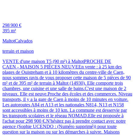
298 900 €
395 m²
Maltot
Calvados
terrain et maison
VENTE d'une maison T5 (90 m²) à MaltotPROCHE DE
CAEN - MAISON 5 PIÈCES NEUVEEn vente : à 25 km des
plages de Ouistreham et à 10 kilomètres du centre-ville de Caen,
nous sommes ravis de vous proposer cette maison de 5 pièces de 90
m² et de 395 m² de terrain à Maltot (14930). Elle comporte trois
chambres, une cuisine et une salle de bains.C'est une maison de 2
niveaux. Elle est neuve.Proche des écoles et des commerces. Niveau
transports, il y a la gare de Caen à moins de 10 minutes en voiture.
Les autoroutes A84 et A13 et les nationales N814, N13 et N158
sont accessibles à moins de 10 km. La commune est desservie par
les transports scolaires et le réseau NOMAD.Elle est proposée à
l'achat pour 298 900 €.N'hésitez pas à prendre contact avec notre
agence (Sophie UCENDO : (Numéro supprimé)) pour toute
question sur la maison ou sur les démarches à suivre. Maisons