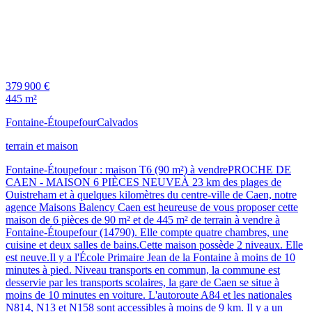
379 900 €
445 m²
Fontaine-Étoupefour
Calvados
terrain et maison
Fontaine-Étoupefour : maison T6 (90 m²) à vendrePROCHE DE
CAEN - MAISON 6 PIÈCES NEUVEÀ 23 km des plages de
Ouistreham et à quelques kilomètres du centre-ville de Caen, notre
agence Maisons Balency Caen est heureuse de vous proposer cette
maison de 6 pièces de 90 m² et de 445 m² de terrain à vendre à
Fontaine-Étoupefour (14790). Elle compte quatre chambres, une
cuisine et deux salles de bains.Cette maison possède 2 niveaux. Elle
est neuve.Il y a l'École Primaire Jean de la Fontaine à moins de 10
minutes à pied. Niveau transports en commun, la commune est
desservie par les transports scolaires, la gare de Caen se situe à
moins de 10 minutes en voiture. L'autoroute A84 et les nationales
N814, N13 et N158 sont accessibles à moins de 9 km. Il y a un