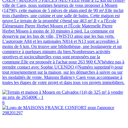
CAEN - MAISON 5 PIÈCES NEUVEEn vente à 12 km du centre-
ville de Caen, nous sommes heureux de vous proposer à Mouen
(14790), cette maison de 5 pièces de plain-pied de 90 m².Elle inclut
trois chambres, une cuisine et une salle de bains. Cette maison est
neuve.Le terrain de la propriété s'étend sur 463 m².Il y a l'École
Élémentaire Pierre Herbet Mouen et l'École Maternelle Pierre
Herbet Mouen à moins de 10 minutes à pied. La commune est
desservie par les bus de ville, TWISTO ainsi que les bus verts.
L'autoroute A84 et les nationales N814 et N13 sont accessibles à
moins de 6 km. On trouve une bibliothèque, une boulangerie et un
commerce à quelques minutes du bien.Nombreuses activités
sportives et socioculturelles vous sont proposées par la
commune.Elle est proposée à l'achat pour 263 900 €.N'hésitez pas à
prendre contact avec Sophie UCENDO ((Numéro supprimé)) pour
tout renseignement sur la maison, sur les démarches à suivre ou sur
les modalités de vente. Maisons Balency Caen vous accompagne à
toutes les étapes de votre projet et dans tous vos projets immobiliers.
6