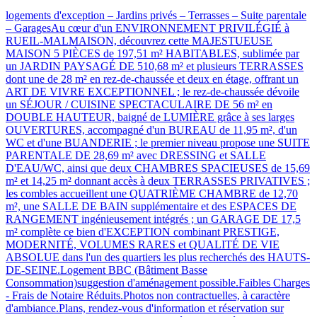
logements d'exception – Jardins privés – Terrasses – Suite parentale
– GaragesAu cœur d'un ENVIRONNEMENT PRIVILÉGIÉ à
RUEIL-MALMAISON, découvrez cette MAJESTUEUSE
MAISON 5 PIÈCES de 197,51 m² HABITABLES, sublimée par
un JARDIN PAYSAGÉ DE 510,68 m² et plusieurs TERRASSES
dont une de 28 m² en rez-de-chaussée et deux en étage, offrant un
ART DE VIVRE EXCEPTIONNEL ; le rez-de-chaussée dévoile
un SÉJOUR / CUISINE SPECTACULAIRE DE 56 m² en
DOUBLE HAUTEUR, baigné de LUMIÈRE grâce à ses larges
OUVERTURES, accompagné d'un BUREAU de 11,95 m², d'un
WC et d'une BUANDERIE ; le premier niveau propose une SUITE
PARENTALE DE 28,69 m² avec DRESSING et SALLE
D'EAU/WC, ainsi que deux CHAMBRES SPACIEUSES de 15,69
m² et 14,25 m² donnant accès à deux TERRASSES PRIVATIVES ;
les combles accueillent une QUATRIÈME CHAMBRE de 12,70
m², une SALLE DE BAIN supplémentaire et des ESPACES DE
RANGEMENT ingénieusement intégrés ; un GARAGE DE 17,5
m² complète ce bien d'EXCEPTION combinant PRESTIGE,
MODERNITÉ, VOLUMES RARES et QUALITÉ DE VIE
ABSOLUE dans l'un des quartiers les plus recherchés des HAUTS-
DE-SEINE.Logement BBC (Bâtiment Basse
Consommation)suggestion d'aménagement possible.Faibles Charges
- Frais de Notaire Réduits.Photos non contractuelles, à caractère
d'ambiance.Plans, rendez-vous d'information et réservation sur