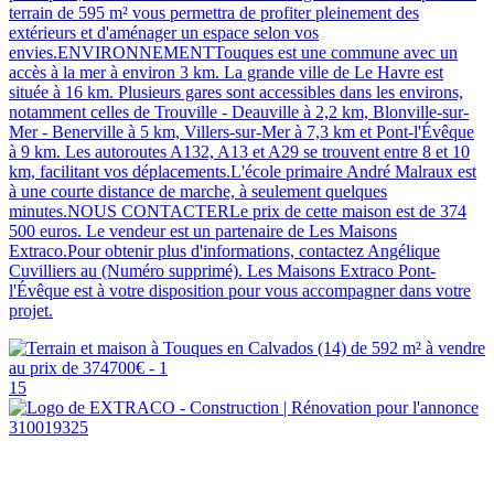
terrain de 595 m² vous permettra de profiter pleinement des
extérieurs et d'aménager un espace selon vos
envies.ENVIRONNEMENTTouques est une commune avec un
accès à la mer à environ 3 km. La grande ville de Le Havre est
située à 16 km. Plusieurs gares sont accessibles dans les environs,
notamment celles de Trouville - Deauville à 2,2 km, Blonville-sur-
Mer - Benerville à 5 km, Villers-sur-Mer à 7,3 km et Pont-l'Évêque
à 9 km. Les autoroutes A132, A13 et A29 se trouvent entre 8 et 10
km, facilitant vos déplacements.L'école primaire André Malraux est
à une courte distance de marche, à seulement quelques
minutes.NOUS CONTACTERLe prix de cette maison est de 374
500 euros. Le vendeur est un partenaire de Les Maisons
Extraco.Pour obtenir plus d'informations, contactez Angélique
Cuvilliers au (Numéro supprimé). Les Maisons Extraco Pont-
l'Évêque est à votre disposition pour vous accompagner dans votre
projet.
15