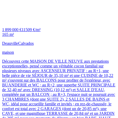
1 899 000 €
11509 €/m²
165 m²
Deauville
Calvados
maison
Découvrez cette MAISON DE VILLE NEUVE aux prestations
exceptionnelles, pensé comme un véritable cocon familial sur
plusieurs niveaux avec ASCENSEUR PRIVATIF : au R+1, une
belle pièce de vie SÉJOUR de 35,10 m² et une CUISINE de 10,22
m² s'ouvrent sur des BALCONS pour profiter de l'extérieur, avec
BUANDERIE et WC ; au R+2, une superbe SUITE PRINCIPALE
de 32,40 m² avec DRESSING (10,12 m²) et SALLE D'EAU,
complétée par un BALCON ; au R+3, l'espace nuit se poursuit avec
3 CHAMBRES (dont une SUITE 2), 2 SALLES DE BAINS et
WC, idéal pour accueillir famille et invités ; en rez-de-chaussée, le
confort est total avec 2 GARAGES (dont un de 20,85 m²), une
CAVE, et une magnifique TERRASSE de 20,84 m² et un JARDIN