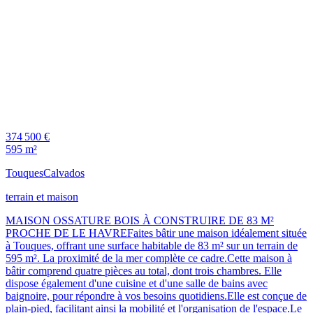
374 500 €
595 m²
Touques
Calvados
terrain et maison
MAISON OSSATURE BOIS À CONSTRUIRE DE 83 M²
PROCHE DE LE HAVREFaites bâtir une maison idéalement située
à Touques, offrant une surface habitable de 83 m² sur un terrain de
595 m². La proximité de la mer complète ce cadre.Cette maison à
bâtir comprend quatre pièces au total, dont trois chambres. Elle
dispose également d'une cuisine et d'une salle de bains avec
baignoire, pour répondre à vos besoins quotidiens.Elle est conçue de
plain-pied, facilitant ainsi la mobilité et l'organisation de l'espace.Le