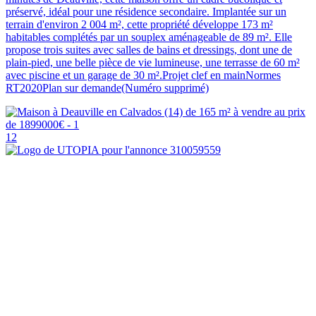
préservé, idéal pour une résidence secondaire. Implantée sur un
terrain d'environ 2 004 m², cette propriété développe 173 m²
habitables complétés par un souplex aménageable de 89 m². Elle
propose trois suites avec salles de bains et dressings, dont une de
plain-pied, une belle pièce de vie lumineuse, une terrasse de 60 m²
avec piscine et un garage de 30 m².Projet clef en mainNormes
RT2020Plan sur demande(Numéro supprimé)
12