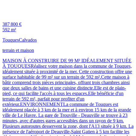
387 800 €
592 m²
Touques
Calvados
terrain et maison
MAISON À CONSTRUIRE DE 99 M² IDÉALEMENT SITUÉE
À TOUQUESRéalisez votre maison dans la commune de Touques,
idéalement située à proximité de la mer. Cette construction offre une
surface habitable de 99 m² sur un terrain de 592 m².Cette maison à
bâtir comprend trois pièces principales, offrant trois chambres ainsi
que deux salles de bains et une cuisine distincte.Elle est de plain-
pied, ce qui facilite l'accès à tous les espaces.Elle bénéficie d'un
terrain de 592 m², parfait pour profiter d'un
extérieur.ENVIRONNEMENTLa commune de Touques est
idéalement placée à 3 km de la mer et à environ 15 km de la grande
ville de Le Havre. La gare de Trouville - Deauville se trouve à 23
minutes, avec d'autres gares accessibles dans un rayon de 9 km.
Plusieurs autoroutes desservent la zone, dont l'A13 située à 9 km. La
présence de l'aéroport de Deauville-Saint Gatien à 5 km facilite les