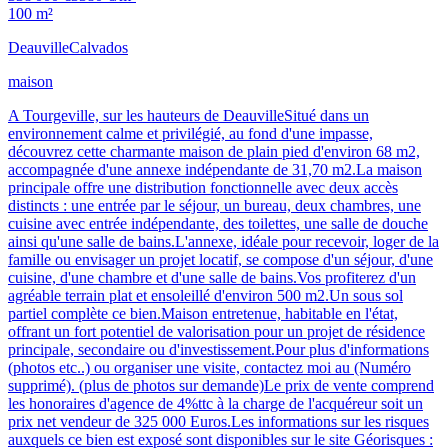
100 m²
Deauville
Calvados
maison
A Tourgeville, sur les hauteurs de DeauvilleSitué dans un
environnement calme et privilégié, au fond d'une impasse,
découvrez cette charmante maison de plain pied d'environ 68 m2,
accompagnée d'une annexe indépendante de 31,70 m2.La maison
principale offre une distribution fonctionnelle avec deux accès
distincts : une entrée par le séjour, un bureau, deux chambres, une
cuisine avec entrée indépendante, des toilettes, une salle de douche
ainsi qu'une salle de bains.L'annexe, idéale pour recevoir, loger de la
famille ou envisager un projet locatif, se compose d'un séjour, d'une
cuisine, d'une chambre et d'une salle de bains.Vos profiterez d'un
agréable terrain plat et ensoleillé d'environ 500 m2.Un sous sol
partiel complète ce bien.Maison entretenue, habitable en l'état,
offrant un fort potentiel de valorisation pour un projet de résidence
principale, secondaire ou d'investissement.Pour plus d'informations
(photos etc..) ou organiser une visite, contactez moi au (Numéro
supprimé). (plus de photos sur demande)Le prix de vente comprend
les honoraires d'agence de 4%ttc à la charge de l'acquéreur soit un
prix net vendeur de 325 000 Euros.Les informations sur les risques
auxquels ce bien est exposé sont disponibles sur le site Géorisques :