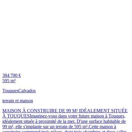
384 700 €
595 m²
Touques
Calvados
terrain et maison
MAISON À CONSTRUIRE DE 99 M² IDÉALEMENT SITUÉE
À TOUQUESImaginez-vous dans votre future maison à Touques,
idéalement située à proximité de la mer. D'une surface habitable de
99 m², elle s'implante sur un terrain de 595 m².Cette maison à
construire comprend trois pièces, dont trois chambres et deux salles