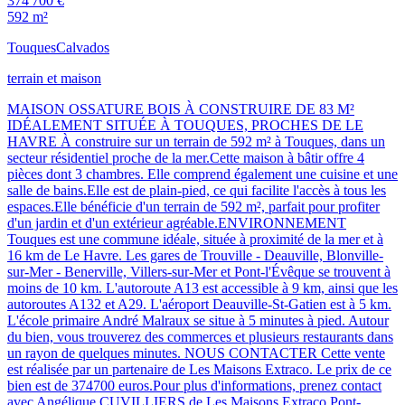
374 700 €
592 m²
Touques
Calvados
terrain et maison
MAISON OSSATURE BOIS À CONSTRUIRE DE 83 M²
IDÉALEMENT SITUÉE À TOUQUES, PROCHES DE LE
HAVRE À construire sur un terrain de 592 m² à Touques, dans un
secteur résidentiel proche de la mer.Cette maison à bâtir offre 4
pièces dont 3 chambres. Elle comprend également une cuisine et une
salle de bains.Elle est de plain-pied, ce qui facilite l'accès à tous les
espaces.Elle bénéficie d'un terrain de 592 m², parfait pour profiter
d'un jardin et d'un extérieur agréable.ENVIRONNEMENT
Touques est une commune idéale, située à proximité de la mer et à
16 km de Le Havre. Les gares de Trouville - Deauville, Blonville-
sur-Mer - Benerville, Villers-sur-Mer et Pont-l'Évêque se trouvent à
moins de 10 km. L'autoroute A13 est accessible à 9 km, ainsi que les
autoroutes A132 et A29. L'aéroport Deauville-St-Gatien est à 5 km.
L'école primaire André Malraux se situe à 5 minutes à pied. Autour
du bien, vous trouverez des commerces et plusieurs restaurants dans
un rayon de quelques minutes. NOUS CONTACTER Cette vente
est réalisée par un partenaire de Les Maisons Extraco. Le prix de ce
bien est de 374700 euros.Pour plus d'informations, prenez contact
avec Angélique CUVILLIERS de Les Maisons Extraco Pont-