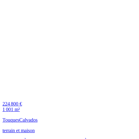
224 800 €
1 001 m²
Touques
Calvados
terrain et maison