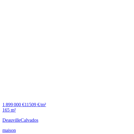
1 899 000 €
11509 €/m²
165 m²
Deauville
Calvados
maison