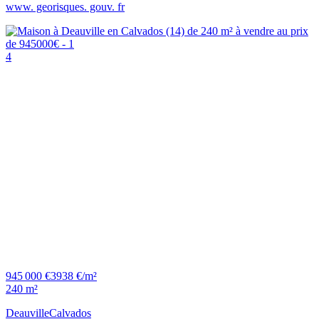
www. georisques. gouv. fr
4
945 000 €
3938 €/m²
240 m²
Deauville
Calvados