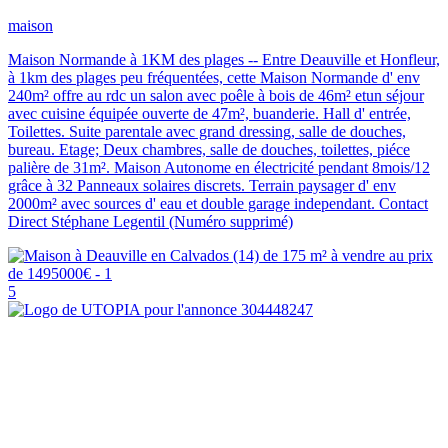
maison
Maison Normande à 1KM des plages -- Entre Deauville et Honfleur,
à 1km des plages peu fréquentées, cette Maison Normande d' env
240m² offre au rdc un salon avec poêle à bois de 46m² etun séjour
avec cuisine équipée ouverte de 47m², buanderie. Hall d' entrée,
Toilettes. Suite parentale avec grand dressing, salle de douches,
bureau. Etage; Deux chambres, salle de douches, toilettes, piéce
palière de 31m². Maison Autonome en électricité pendant 8mois/12
grâce à 32 Panneaux solaires discrets. Terrain paysager d' env
2000m² avec sources d' eau et double garage independant. Contact
Direct Stéphane Legentil (Numéro supprimé)
5