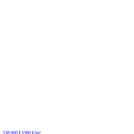
338 000 €
3380 €/m²