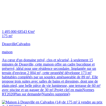
1 495 000 €
8543 €/m²
175 m²
Deauville
Calvados
maison
Au cœur d'un domaine privé, clos et sécurisé, à seulement 15
minutes de Deauville, cette maison offre un cadre bucolique et
préservé, idéal pour une résidence secondaire. Implantée sur un
terrain d'environ 2 004 m², cette propriété développe 173 m²
habitables complétés par un souplex aménageable de 89 m². Elle
propose trois suites avec salles de bains et dressings, dont une de
plain-pied, une belle pièce de vie lumineuse, une terrasse de 60 m²
avec piscine et un garage de 30 m².Projet clef en mainNormes
RT2020Plan sur demande(Numéro supprimé)