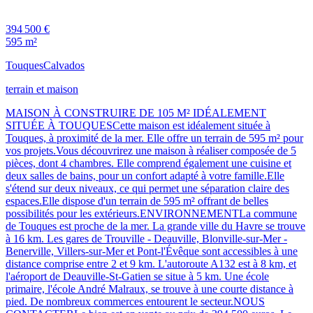
394 500 €
595 m²
Touques
Calvados
terrain et maison
MAISON À CONSTRUIRE DE 105 M² IDÉALEMENT
SITUÉE À TOUQUESCette maison est idéalement située à
Touques, à proximité de la mer. Elle offre un terrain de 595 m² pour
vos projets.Vous découvrirez une maison à réaliser composée de 5
pièces, dont 4 chambres. Elle comprend également une cuisine et
deux salles de bains, pour un confort adapté à votre famille.Elle
s'étend sur deux niveaux, ce qui permet une séparation claire des
espaces.Elle dispose d'un terrain de 595 m² offrant de belles
possibilités pour les extérieurs.ENVIRONNEMENTLa commune
de Touques est proche de la mer. La grande ville du Havre se trouve
à 16 km. Les gares de Trouville - Deauville, Blonville-sur-Mer -
Benerville, Villers-sur-Mer et Pont-l'Évêque sont accessibles à une
distance comprise entre 2 et 9 km. L'autoroute A132 est à 8 km, et
l'aéroport de Deauville-St-Gatien se situe à 5 km. Une école
primaire, l'école André Malraux, se trouve à une courte distance à
pied. De nombreux commerces entourent le secteur.NOUS