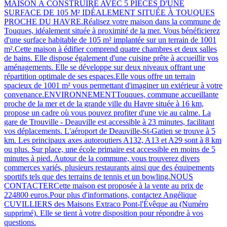
MAISON À CONSTRUIRE AVEC 5 PIÈCES D'UNE
SURFACE DE 105 M² IDÉALEMENT SITUÉE À TOUQUES
PROCHE DU HAVRE.Réalisez votre maison dans la commune de
Touques, idéalement située à proximité de la mer. Vous bénéficierez
d'une surface habitable de 105 m² implantée sur un terrain de 1001
m².Cette maison à édifier comprend quatre chambres et deux salles
de bains. Elle dispose également d'une cuisine prête à accueillir vos
aménagements. Elle se développe sur deux niveaux offrant une
répartition optimale de ses espaces.Elle vous offre un terrain
spacieux de 1001 m² vous permettant d'imaginer un extérieur à votre
convenance.ENVIRONNEMENTTouques, commune accueillante
proche de la mer et de la grande ville du Havre située à 16 km,
propose un cadre où vous pouvez profiter d'une vie au calme. La
gare de Trouville - Deauville est accessible à 23 minutes, facilitant
vos déplacements. L'aéroport de Deauville-St-Gatien se trouve à 5
km. Les principaux axes autoroutiers A132, A13 et A29 sont à 8 km
ou plus. Sur place, une école primaire est accessible en moins de 5
minutes à pied. Autour de la commune, vous trouverez divers
commerces variés, plusieurs restaurants ainsi que des équipements
sportifs tels que des terrains de tennis et un bowling.NOUS
CONTACTERCette maison est proposée à la vente au prix de
224800 euros.Pour plus d'informations, contactez Angélique
CUVILLIERS des Maisons Extraco Pont-l'Évêque au (Numéro
supprimé). Elle se tient à votre disposition pour répondre à vos
questions.