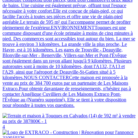
de bains. Une cuisine est également prévue, offrant tout l'espace
nécessaire à votre confort.Elle est conçue de plain-pied, ce qui
facilite l'accès à toutes ses pièces et offre une vie de plain-pied
agréable.Le terrain de 595 m² qui l'accompagne permet de profiter
pleinement de l'extérieur.ENVIRONNEMENTTouques est une
commune disposant d'une école primaire à moins de cinq minutes à
pied. Des commerces sont accessibles tout autour du bien. La mer se
trouve à environ 3 kilomètres. La grande ville la plus proche, Le
Havre, est à 16 kilomètres. Les gares de Trouville - Deauville,
Blonville-sur-Mer - Benerville, Villers-sur-Mer et Pont-l'Évêque
sont également dans un rayon allant jusqu'à 9 kilomètres. Plusieurs
autoroutes sont à moins de 10 kilomètres, dont l'A132, l'A13 et
l'A29, ainsi que l'aéroport de Deauville-St-Gatien situé à 5
kilomètres.NOUS CONTACTERCette maison est proposée à la
vente au prix de 384 700 euros par un partenaire de Les Maisons
Extraco.Pour obtenir davantage de renseignements, n'hésitez pas à
contacter Angélique Cuvilliers de Les Maisons Extraco Pont-
l'Évêque au (Numéro supprimé). Elle se tient à votre disposition
pour répondre à toutes vos questions.
4