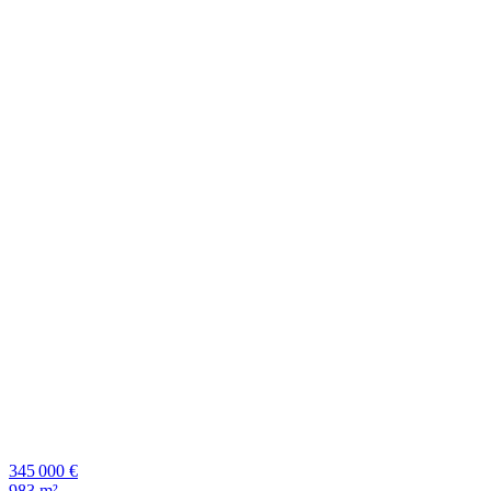
345 000 €
983 m²