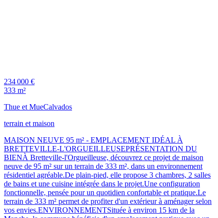
234 000 €
333 m²
Thue et Mue
Calvados
terrain et maison
MAISON NEUVE 95 m² - EMPLACEMENT IDÉAL À
BRETTEVILLE-L'ORGUEILLEUSEPRÉSENTATION DU
BIENÀ Bretteville-l'Orgueilleuse, découvrez ce projet de maison
neuve de 95 m² sur un terrain de 333 m², dans un environnement
résidentiel agréable.De plain-pied, elle propose 3 chambres, 2 salles
de bains et une cuisine intégrée dans le projet.Une configuration
fonctionnelle, pensée pour un quotidien confortable et pratique.Le
terrain de 333 m² permet de profiter d'un extérieur à aménager selon
vos envies.ENVIRONNEMENTSituée à environ 15 km de la