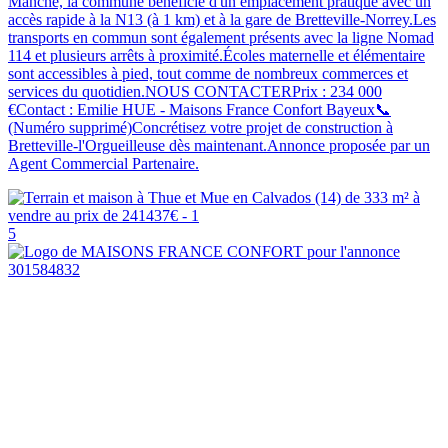
Manche, la commune bénéficie d'un emplacement pratique avec un
accès rapide à la N13 (à 1 km) et à la gare de Bretteville-Norrey.Les
transports en commun sont également présents avec la ligne Nomad
114 et plusieurs arrêts à proximité.Écoles maternelle et élémentaire
sont accessibles à pied, tout comme de nombreux commerces et
services du quotidien.NOUS CONTACTERPrix : 234 000
€Contact : Emilie HUE - Maisons France Confort Bayeux📞
(Numéro supprimé)Concrétisez votre projet de construction à
Bretteville-l'Orgueilleuse dès maintenant.Annonce proposée par un
Agent Commercial Partenaire.
5