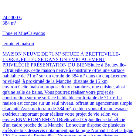
242 000 €
384 m²
Thue et Mue
Calvados
terrain et maison
MAISON NEUVE DE 71 M² SITUEE À BRETTEVILLE-
L'ORGUEILLEUSE DANS UN EMPLACEMENT
PRIVILÉGIÉ.PRÉSENTATION DU BIENSituée à Bretteville-
l'Orgueilleuse, cette maison neuve à construire offre une surface
habitable de 71 m² sur un terrain de 384 m² dans un emplacement
privilégié, à proximité de la Manche, distante de 15 km
environ.Cette maison propose deux chambres, une cuisine, ainsi
qu'une salle de bains. Vous pourrez réaliser votre projet de
construction sur une surface habitable confortable de 71 m².La
maison est conçue sur un seul niveau, offrant un agencement simple
et adapté.Avec un terrain de 384 m², ce bien vous offre un espace
extérieur important pour réaliser votre projet de vie selon vos
envies.ENVIRONNEMENTBretteville-l'Orgueilleuse bénéficie
d'un cadre proche de la Manche. Le secteur dispose de plusieurs
arrêts de bus desservis notamment par la ligne Nomad 114 et la ligne
130. La gare de Bretteville - Norrey se trouve à une distance