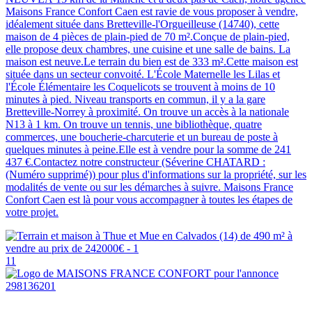
Maisons France Confort Caen est ravie de vous proposer à vendre,
idéalement située dans Bretteville-l'Orgueilleuse (14740), cette
maison de 4 pièces de plain-pied de 70 m².Conçue de plain-pied,
elle propose deux chambres, une cuisine et une salle de bains. La
maison est neuve.Le terrain du bien est de 333 m².Cette maison est
située dans un secteur convoité. L'École Maternelle les Lilas et
l'École Élémentaire les Coquelicots se trouvent à moins de 10
minutes à pied. Niveau transports en commun, il y a la gare
Bretteville-Norrey à proximité. On trouve un accès à la nationale
N13 à 1 km. On trouve un tennis, une bibliothèque, quatre
commerces, une boucherie-charcuterie et un bureau de poste à
quelques minutes à peine.Elle est à vendre pour la somme de 241
437 €.Contactez notre constructeur (Séverine CHATARD :
(Numéro supprimé)) pour plus d'informations sur la propriété, sur les
modalités de vente ou sur les démarches à suivre. Maisons France
Confort Caen est là pour vous accompagner à toutes les étapes de
votre projet.
11