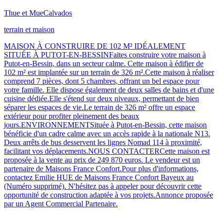
Thue et Mue
Calvados
terrain et maison
MAISON À CONSTRUIRE DE 102 M² IDÉALEMENT
SITUÉE À PUTOT-EN-BESSINFaites construire votre maison à
Putot-en-Bessin, dans un secteur calme. Cette maison à édifier de
102 m² est implantée sur un terrain de 326 m².Cette maison à réaliser
comprend 7 pièces, dont 5 chambres, offrant un bel espace pour
votre famille. Elle dispose également de deux salles de bains et d'une
cuisine dédiée.Elle s'étend sur deux niveaux, permettant de bien
séparer les espaces de vie.Le terrain de 326 m² offre un espace
extérieur pour profiter pleinement des beaux
jours.ENVIRONNEMENTSituée à Putot-en-Bessin, cette maison
bénéficie d'un cadre calme avec un accès rapide à la nationale N13.
Deux arrêts de bus desservent les lignes Nomad 114 à proximité,
facilitant vos déplacements.NOUS CONTACTERCette maison est
proposée à la vente au prix de 249 870 euros. Le vendeur est un
partenaire de Maisons France Confort.Pour plus d'informations,
contactez Emilie HUE de Maisons France Confort Bayeux au
(Numéro supprimé). N'hésitez pas à appeler pour découvrir cette
opportunité de construction adaptée à vos projets.Annonce proposée
par un Agent Commercial Partenaire.