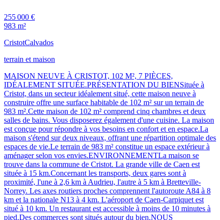
255 000 €
983 m²
Cristot
Calvados
terrain et maison
MAISON NEUVE À CRISTOT, 102 M², 7 PIÈCES,
IDÉALEMENT SITUÉE.PRÉSENTATION DU BIENSituée à
Cristot, dans un secteur idéalement situé, cette maison neuve à
construire offre une surface habitable de 102 m² sur un terrain de
983 m².Cette maison de 102 m² comprend cinq chambres et deux
salles de bains. Vous disposerez également d'une cuisine. La maison
est conçue pour répondre à vos besoins en confort et en espace.La
maison s'étend sur deux niveaux, offrant une répartition optimale des
espaces de vie.Le terrain de 983 m² constitue un espace extérieur à
aménager selon vos envies.ENVIRONNEMENTLa maison se
trouve dans la commune de Cristot. La grande ville de Caen est
située à 15 km.Concernant les transports, deux gares sont à
proximité, l'une à 2,6 km à Audrieu, l'autre à 5 km à Bretteville-
Norrey. Les axes routiers proches comprennent l'autoroute A84 à 8
km et la nationale N13 à 4 km. L'aéroport de Caen-Carpiquet est
situé à 10 km. Un restaurant est accessible à moins de 10 minutes à
pied.Des commerces sont situés autour du bien.NOUS