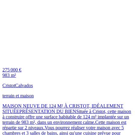
275 000 €
983 m²
Cristot
Calvados
terrain et maison
MAISON NEUVE DE 124 M² À CRISTOT, IDÉALEMENT
SITUÉEPRÉSENTATION DU BIENSituée à Cristot, cette maison
à construire offre une surface habitable de 124 m² implantée sur un
terrain de 983 m², dans un environnement calme.Cette maison est
répartie sur 2 niveaux.Vous pourrez réaliser votre maison avec 5
chambres et 3 salles de bains, ainsi qu'une cuisine prévue pour