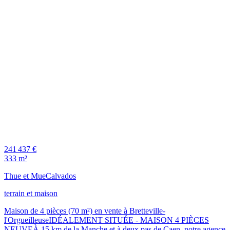
241 437 €
333 m²
Thue et Mue
Calvados
terrain et maison
Maison de 4 pièces (70 m²) en vente à Bretteville-
l'OrgueilleuseIDÉALEMENT SITUÉE - MAISON 4 PIÈCES
NEUVEÀ 15 km de la Manche et à deux pas de Caen, notre agence