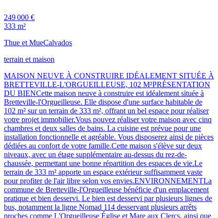
249 000 €
333 m²
Thue et Mue
Calvados
terrain et maison
MAISON NEUVE À CONSTRUIRE IDÉALEMENT SITUÉE À
BRETTEVILLE-L'ORGUEILLEUSE, 102 M²PRÉSENTATION
DU BIENCette maison neuve à construire est idéalement située à
Bretteville-l'Orgueilleuse. Elle dispose d'une surface habitable de
102 m² sur un terrain de 333 m², offrant un bel espace pour réaliser
votre projet immobilier.Vous pouvez réaliser votre maison avec cinq
chambres et deux salles de bains. La cuisine est prévue pour une
installation fonctionnelle et agréable. Vous disposerez ainsi de pièces
dédiées au confort de votre famille.Cette maison s'élève sur deux
niveaux, avec un étage supplémentaire au-dessus du rez-de-
chaussée, permettant une bonne répartition des espaces de vie.Le
terrain de 333 m² apporte un espace extérieur suffisamment vaste
pour profiter de l'air libre selon vos envies.ENVIRONNEMENTLa
commune de Bretteville-l'Orgueilleuse bénéficie d'un emplacement
pratique et bien desservi. Le bien est desservi par plusieurs lignes de
bus, notamment la ligne Nomad 114 desservant plusieurs arrêts
proches comme L'Orgueilleuse Église et Mare aux Clercs, ainsi que