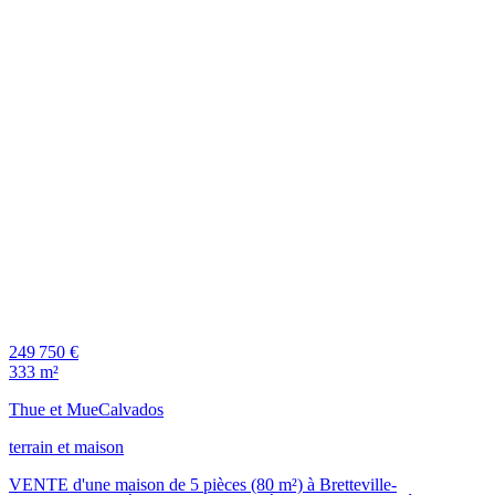
249 750 €
333 m²
Thue et Mue
Calvados
terrain et maison
VENTE d'une maison de 5 pièces (80 m²) à Bretteville-