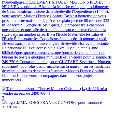
l'OrgueilleuseIDÉALEMENT SITUÉE - MAISON 5 PIÈCES
NEUVEÀ vendre : à 15 km de la Manche et à quelques kilomètres
de Caen, idéalement située dans Bretteville-l'Orgueilleuse (14740),
votre agence Maisons France Confort Caen est heureuse de vous
présenter cette maison de 5 pièces de plain-pied de 80 m² et de 333
m² de terrain. Conçue de plain-pied, elle propose trois chambres,
une cuisine et une salle de bains.La maison est neuve.Ce bien est
situé dans un quartier prisé. Il y a l'École Maternelle les Lilas et
l'École Élémentaire les Coquelicots à moins de 10 minutes à pied.
Niveau transports, on trouve la gare Bretteville-Norrey à proximité.
La nationale N13 est accessible à 1 km. Il y a un tennis, une
bibliothèque, quatre commerces, une boucherie-charcuterie et un
bureau de poste à quelques minutes.Il est à vendre pour la somme de
249 750 €.Contactez notre agence (CHATARD Séverine : (Numéro
supprimé)) pour plus d'informations sur la maison, sur les modalités
de vente ou sur les démarches à suivre. Maisons France Confort
Caen est là pour vous accompagner dans tous vos projets
immobiliers.
7