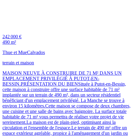
242 000 €
490 m²
Thue et Mue
Calvados
terrain et maison
MAISON NEUVE À CONSTRUIRE DE 71 M² DANS UN
EMPLACEMENT PRIVILÉGIÉ À PUTOT-EN-
BESSIN.PRÉSENTATION DU BIENSituée à Putot-en-Bessin,
cette maison à construire offre une surface habitable de 71 m²
implantée sur un terrain de 490 m², dans un secteur résidentiel
bénéficiant d'un emplacement privilégié. La Manche se trouve à
environ 15 kilomètres.Cette maison se compose de deux chambres,
une cuisine et une salle de bains avec baignoire. La surface totale
habitable de 71 m² vous permettra de réaliser votre projet de vie
sereinement.La maison est de plain-pied, optimisant ainsi la
circulation et l'ensemble de l'espace.Le terrain de 490 m² offre un
espace extérieur agréable, propice à l'aménagement d'un jardin ou