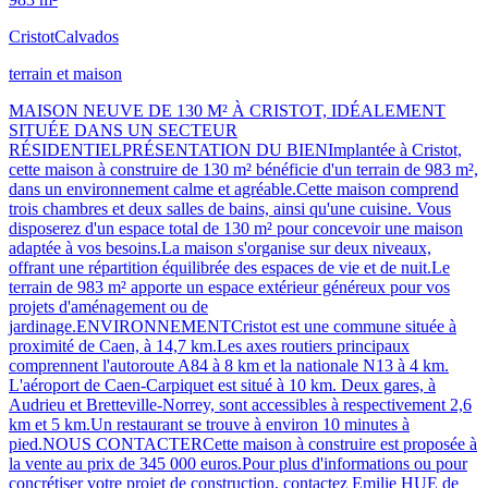
Cristot
Calvados
terrain et maison
MAISON NEUVE DE 130 M² À CRISTOT, IDÉALEMENT
SITUÉE DANS UN SECTEUR
RÉSIDENTIELPRÉSENTATION DU BIENImplantée à Cristot,
cette maison à construire de 130 m² bénéficie d'un terrain de 983 m²,
dans un environnement calme et agréable.Cette maison comprend
trois chambres et deux salles de bains, ainsi qu'une cuisine. Vous
disposerez d'un espace total de 130 m² pour concevoir une maison
adaptée à vos besoins.La maison s'organise sur deux niveaux,
offrant une répartition équilibrée des espaces de vie et de nuit.Le
terrain de 983 m² apporte un espace extérieur généreux pour vos
projets d'aménagement ou de
jardinage.ENVIRONNEMENTCristot est une commune située à
proximité de Caen, à 14,7 km.Les axes routiers principaux
comprennent l'autoroute A84 à 8 km et la nationale N13 à 4 km.
L'aéroport de Caen-Carpiquet est situé à 10 km. Deux gares, à
Audrieu et Bretteville-Norrey, sont accessibles à respectivement 2,6
km et 5 km.Un restaurant se trouve à environ 10 minutes à
pied.NOUS CONTACTERCette maison à construire est proposée à
la vente au prix de 345 000 euros.Pour plus d'informations ou pour
concrétiser votre projet de construction, contactez Emilie HUE de