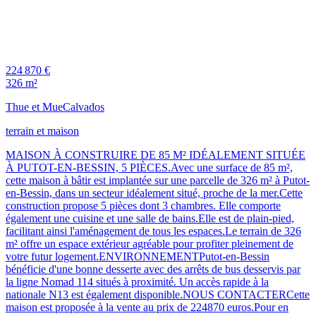
224 870 €
326 m²
Thue et Mue
Calvados
terrain et maison
MAISON À CONSTRUIRE DE 85 M² IDÉALEMENT SITUÉE
À PUTOT-EN-BESSIN, 5 PIÈCES.Avec une surface de 85 m²,
cette maison à bâtir est implantée sur une parcelle de 326 m² à Putot-
en-Bessin, dans un secteur idéalement situé, proche de la mer.Cette
construction propose 5 pièces dont 3 chambres. Elle comporte
également une cuisine et une salle de bains.Elle est de plain-pied,
facilitant ainsi l'aménagement de tous les espaces.Le terrain de 326
m² offre un espace extérieur agréable pour profiter pleinement de
votre futur logement.ENVIRONNEMENTPutot-en-Bessin
bénéficie d'une bonne desserte avec des arrêts de bus desservis par
la ligne Nomad 114 situés à proximité. Un accès rapide à la
nationale N13 est également disponible.NOUS CONTACTERCette
maison est proposée à la vente au prix de 224870 euros.Pour en