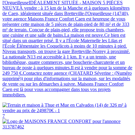
l'OrgueilleuseIDÉALEMENT SITUÉE - MAISON 5 PIÈCES
NEUVEÀ vendre : à 15 km de la Manche et à quelques kilomètres
de Caen, idéalement située dans Bretteville-l'Orgueilleuse (14740),
votre agence Maisons France Confort Caen est heureuse de vous
présenter cette maison de 5 pièces de plain-pied de 80 m² et de 333
m² de terrain. Conçue de plain-pied, elle propose trois chambres,
une cuisine et une salle de bains.La maison est neuve.Ce bien est
situé dans un quartier prisé. Il y a l'École Maternelle les Lilas et
l'École Élémentaire les Coquelicots à moins de 10 minutes à pied.
Niveau transports, on trouve la gare Bretteville-Norrey à proximité.
La nationale N13 est accessible à 1 km. Il y a un tennis, une
bibliothèque, quatre commerces, une boucherie-charcuterie et un
bureau de poste à quelques minutes.Il est à vendre pour la somme de
249 750 €.Contactez notre agence (CHATARD Séverine : (Numéro
supprimé)) pour plus d'informations sur la maison, sur les modalités
de vente ou sur les démarches à suivre. Maisons France Confort
Caen est là pour vous accompagner dans tous vos projets
immobiliers.
7