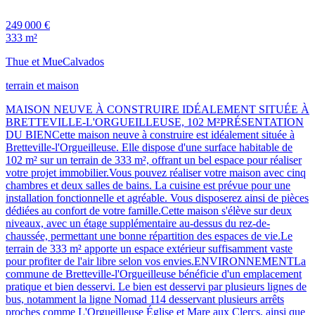
249 000 €
333 m²
Thue et Mue
Calvados
terrain et maison
MAISON NEUVE À CONSTRUIRE IDÉALEMENT SITUÉE À
BRETTEVILLE-L'ORGUEILLEUSE, 102 M²PRÉSENTATION
DU BIENCette maison neuve à construire est idéalement située à
Bretteville-l'Orgueilleuse. Elle dispose d'une surface habitable de
102 m² sur un terrain de 333 m², offrant un bel espace pour réaliser
votre projet immobilier.Vous pouvez réaliser votre maison avec cinq
chambres et deux salles de bains. La cuisine est prévue pour une
installation fonctionnelle et agréable. Vous disposerez ainsi de pièces
dédiées au confort de votre famille.Cette maison s'élève sur deux
niveaux, avec un étage supplémentaire au-dessus du rez-de-
chaussée, permettant une bonne répartition des espaces de vie.Le
terrain de 333 m² apporte un espace extérieur suffisamment vaste
pour profiter de l'air libre selon vos envies.ENVIRONNEMENTLa
commune de Bretteville-l'Orgueilleuse bénéficie d'un emplacement
pratique et bien desservi. Le bien est desservi par plusieurs lignes de
bus, notamment la ligne Nomad 114 desservant plusieurs arrêts
proches comme L'Orgueilleuse Église et Mare aux Clercs, ainsi que