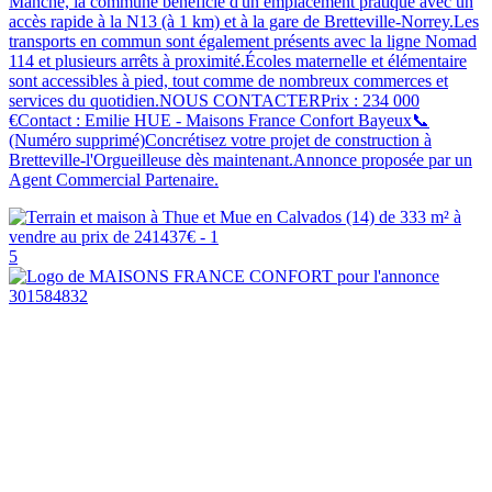
Manche, la commune bénéficie d'un emplacement pratique avec un
accès rapide à la N13 (à 1 km) et à la gare de Bretteville-Norrey.Les
transports en commun sont également présents avec la ligne Nomad
114 et plusieurs arrêts à proximité.Écoles maternelle et élémentaire
sont accessibles à pied, tout comme de nombreux commerces et
services du quotidien.NOUS CONTACTERPrix : 234 000
€Contact : Emilie HUE - Maisons France Confort Bayeux📞
(Numéro supprimé)Concrétisez votre projet de construction à
Bretteville-l'Orgueilleuse dès maintenant.Annonce proposée par un
Agent Commercial Partenaire.
5