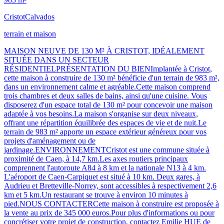
Cristot
Calvados
terrain et maison
MAISON NEUVE DE 130 M² À CRISTOT, IDÉALEMENT
SITUÉE DANS UN SECTEUR
RÉSIDENTIELPRÉSENTATION DU BIENImplantée à Cristot,
cette maison à construire de 130 m² bénéficie d'un terrain de 983 m²,
dans un environnement calme et agréable.Cette maison comprend
trois chambres et deux salles de bains, ainsi qu'une cuisine. Vous
disposerez d'un espace total de 130 m² pour concevoir une maison
adaptée à vos besoins.La maison s'organise sur deux niveaux,
offrant une répartition équilibrée des espaces de vie et de nuit.Le
terrain de 983 m² apporte un espace extérieur généreux pour vos
projets d'aménagement ou de
jardinage.ENVIRONNEMENTCristot est une commune située à
proximité de Caen, à 14,7 km.Les axes routiers principaux
comprennent l'autoroute A84 à 8 km et la nationale N13 à 4 km.
L'aéroport de Caen-Carpiquet est situé à 10 km. Deux gares, à
Audrieu et Bretteville-Norrey, sont accessibles à respectivement 2,6
km et 5 km.Un restaurant se trouve à environ 10 minutes à
pied.NOUS CONTACTERCette maison à construire est proposée à
la vente au prix de 345 000 euros.Pour plus d'informations ou pour
concrétiser votre projet de construction, contactez Emilie HUE de