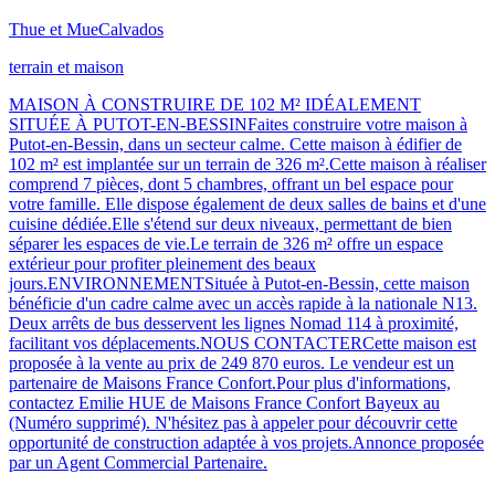
Thue et Mue
Calvados
terrain et maison
MAISON À CONSTRUIRE DE 102 M² IDÉALEMENT
SITUÉE À PUTOT-EN-BESSINFaites construire votre maison à
Putot-en-Bessin, dans un secteur calme. Cette maison à édifier de
102 m² est implantée sur un terrain de 326 m².Cette maison à réaliser
comprend 7 pièces, dont 5 chambres, offrant un bel espace pour
votre famille. Elle dispose également de deux salles de bains et d'une
cuisine dédiée.Elle s'étend sur deux niveaux, permettant de bien
séparer les espaces de vie.Le terrain de 326 m² offre un espace
extérieur pour profiter pleinement des beaux
jours.ENVIRONNEMENTSituée à Putot-en-Bessin, cette maison
bénéficie d'un cadre calme avec un accès rapide à la nationale N13.
Deux arrêts de bus desservent les lignes Nomad 114 à proximité,
facilitant vos déplacements.NOUS CONTACTERCette maison est
proposée à la vente au prix de 249 870 euros. Le vendeur est un
partenaire de Maisons France Confort.Pour plus d'informations,
contactez Emilie HUE de Maisons France Confort Bayeux au
(Numéro supprimé). N'hésitez pas à appeler pour découvrir cette
opportunité de construction adaptée à vos projets.Annonce proposée
par un Agent Commercial Partenaire.