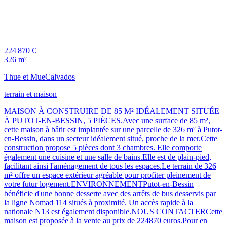
224 870 €
326 m²
Thue et Mue
Calvados
terrain et maison
MAISON À CONSTRUIRE DE 85 M² IDÉALEMENT SITUÉE
À PUTOT-EN-BESSIN, 5 PIÈCES.Avec une surface de 85 m²,
cette maison à bâtir est implantée sur une parcelle de 326 m² à Putot-
en-Bessin, dans un secteur idéalement situé, proche de la mer.Cette
construction propose 5 pièces dont 3 chambres. Elle comporte
également une cuisine et une salle de bains.Elle est de plain-pied,
facilitant ainsi l'aménagement de tous les espaces.Le terrain de 326
m² offre un espace extérieur agréable pour profiter pleinement de
votre futur logement.ENVIRONNEMENTPutot-en-Bessin
bénéficie d'une bonne desserte avec des arrêts de bus desservis par
la ligne Nomad 114 situés à proximité. Un accès rapide à la
nationale N13 est également disponible.NOUS CONTACTERCette
maison est proposée à la vente au prix de 224870 euros.Pour en