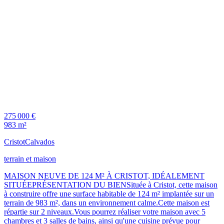
275 000 €
983 m²
Cristot
Calvados
terrain et maison
MAISON NEUVE DE 124 M² À CRISTOT, IDÉALEMENT
SITUÉEPRÉSENTATION DU BIENSituée à Cristot, cette maison
à construire offre une surface habitable de 124 m² implantée sur un
terrain de 983 m², dans un environnement calme.Cette maison est
répartie sur 2 niveaux.Vous pourrez réaliser votre maison avec 5
chambres et 3 salles de bains, ainsi qu'une cuisine prévue pour