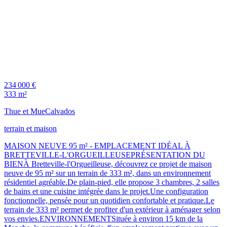
234 000 €
333 m²
Thue et Mue
Calvados
terrain et maison
MAISON NEUVE 95 m² - EMPLACEMENT IDÉAL À
BRETTEVILLE-L'ORGUEILLEUSEPRÉSENTATION DU
BIENÀ Bretteville-l'Orgueilleuse, découvrez ce projet de maison
neuve de 95 m² sur un terrain de 333 m², dans un environnement
résidentiel agréable.De plain-pied, elle propose 3 chambres, 2 salles
de bains et une cuisine intégrée dans le projet.Une configuration
fonctionnelle, pensée pour un quotidien confortable et pratique.Le
terrain de 333 m² permet de profiter d'un extérieur à aménager selon
vos envies.ENVIRONNEMENTSituée à environ 15 km de la