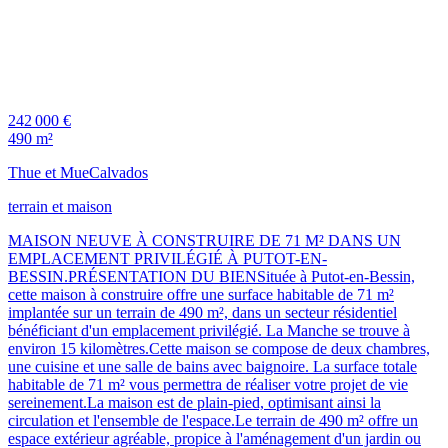
242 000 €
490 m²
Thue et Mue
Calvados
terrain et maison
MAISON NEUVE À CONSTRUIRE DE 71 M² DANS UN
EMPLACEMENT PRIVILÉGIÉ À PUTOT-EN-
BESSIN.PRÉSENTATION DU BIENSituée à Putot-en-Bessin,
cette maison à construire offre une surface habitable de 71 m²
implantée sur un terrain de 490 m², dans un secteur résidentiel
bénéficiant d'un emplacement privilégié. La Manche se trouve à
environ 15 kilomètres.Cette maison se compose de deux chambres,
une cuisine et une salle de bains avec baignoire. La surface totale
habitable de 71 m² vous permettra de réaliser votre projet de vie
sereinement.La maison est de plain-pied, optimisant ainsi la
circulation et l'ensemble de l'espace.Le terrain de 490 m² offre un
espace extérieur agréable, propice à l'aménagement d'un jardin ou