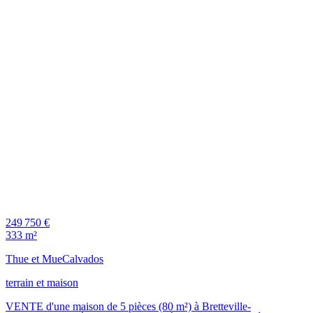
249 750 €
333 m²
Thue et Mue
Calvados
terrain et maison
VENTE d'une maison de 5 pièces (80 m²) à Bretteville-