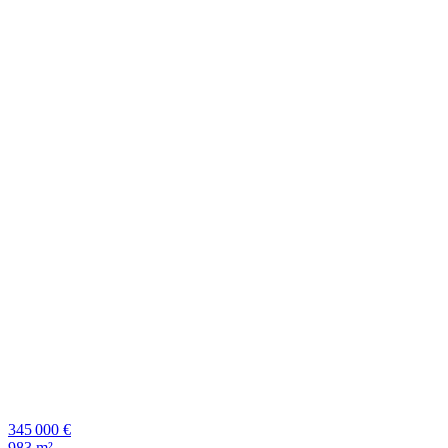
345 000 €
983 m²