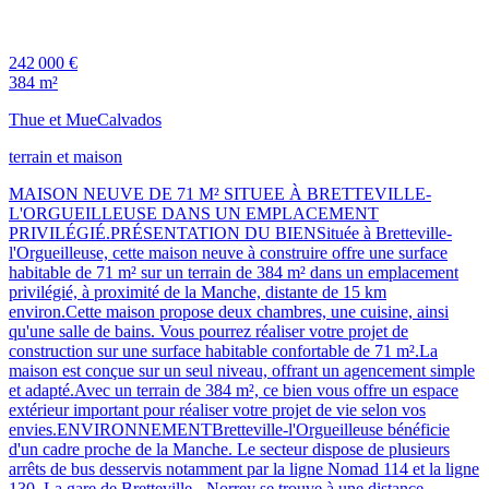
242 000 €
384 m²
Thue et Mue
Calvados
terrain et maison
MAISON NEUVE DE 71 M² SITUEE À BRETTEVILLE-
L'ORGUEILLEUSE DANS UN EMPLACEMENT
PRIVILÉGIÉ.PRÉSENTATION DU BIENSituée à Bretteville-
l'Orgueilleuse, cette maison neuve à construire offre une surface
habitable de 71 m² sur un terrain de 384 m² dans un emplacement
privilégié, à proximité de la Manche, distante de 15 km
environ.Cette maison propose deux chambres, une cuisine, ainsi
qu'une salle de bains. Vous pourrez réaliser votre projet de
construction sur une surface habitable confortable de 71 m².La
maison est conçue sur un seul niveau, offrant un agencement simple
et adapté.Avec un terrain de 384 m², ce bien vous offre un espace
extérieur important pour réaliser votre projet de vie selon vos
envies.ENVIRONNEMENTBretteville-l'Orgueilleuse bénéficie
d'un cadre proche de la Manche. Le secteur dispose de plusieurs
arrêts de bus desservis notamment par la ligne Nomad 114 et la ligne
130. La gare de Bretteville - Norrey se trouve à une distance