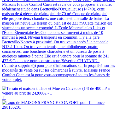
Maisons France Confort Caen est ravie de vous proposer à vendre,
idéalement située dans Bretteville-l'Orgueilleuse (14740), cette
maison de 4 pièces de plain-pied de 70 m².Conçue de plain-pied,
elle propose deux chambres, une cuisine et une salle de bains. La
maison est neuve.Le terrain du bien est de 333 m².Cette maison est
située dans un secteur convoité. L'École Maternelle les Lilas et
l'École Élémentaire les Coquelicots se trouvent à moins de 10
minutes à pied. Niveau transports en commun, il y a la gare
Bretteville-Norrey à proximité. On trouve un accès à la nationale
N13 à 1 km. On trouve un tennis, une bibliothèque, quatre
commerces, une boucherie-charcuterie et un bureau de poste à
quelques minutes à peine.Elle est à vendre pour la somme de 241
437 €.Contactez notre constructeur (Séverine CHATARD :
(Numéro supprimé)) pour plus d'informations sur la propriété, sur les
modalités de vente ou sur les démarches à suivre. Maisons France
Confort Caen est là pour vous accompagner à toutes les étapes de
votre projet.
11