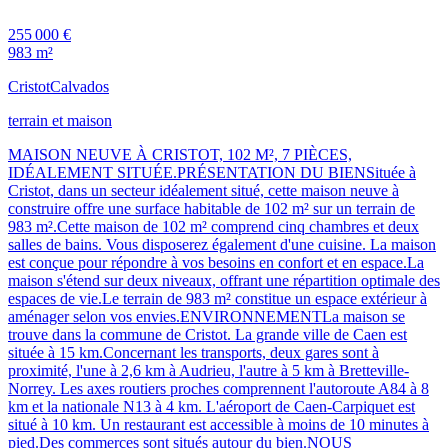
255 000 €
983 m²
Cristot
Calvados
terrain et maison
MAISON NEUVE À CRISTOT, 102 M², 7 PIÈCES,
IDÉALEMENT SITUÉE.PRÉSENTATION DU BIENSituée à
Cristot, dans un secteur idéalement situé, cette maison neuve à
construire offre une surface habitable de 102 m² sur un terrain de
983 m².Cette maison de 102 m² comprend cinq chambres et deux
salles de bains. Vous disposerez également d'une cuisine. La maison
est conçue pour répondre à vos besoins en confort et en espace.La
maison s'étend sur deux niveaux, offrant une répartition optimale des
espaces de vie.Le terrain de 983 m² constitue un espace extérieur à
aménager selon vos envies.ENVIRONNEMENTLa maison se
trouve dans la commune de Cristot. La grande ville de Caen est
située à 15 km.Concernant les transports, deux gares sont à
proximité, l'une à 2,6 km à Audrieu, l'autre à 5 km à Bretteville-
Norrey. Les axes routiers proches comprennent l'autoroute A84 à 8
km et la nationale N13 à 4 km. L'aéroport de Caen-Carpiquet est
situé à 10 km. Un restaurant est accessible à moins de 10 minutes à
pied.Des commerces sont situés autour du bien.NOUS