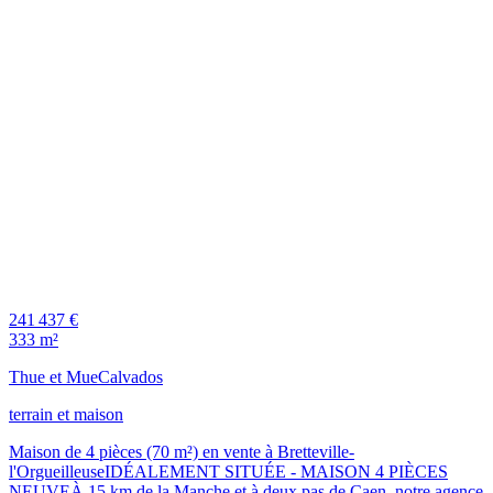
241 437 €
333 m²
Thue et Mue
Calvados
terrain et maison
Maison de 4 pièces (70 m²) en vente à Bretteville-
l'OrgueilleuseIDÉALEMENT SITUÉE - MAISON 4 PIÈCES
NEUVEÀ 15 km de la Manche et à deux pas de Caen, notre agence