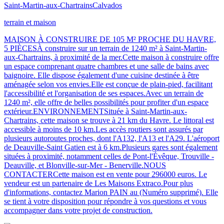
Saint-Martin-aux-Chartrains
Calvados
terrain et maison
MAISON À CONSTRUIRE DE 105 M² PROCHE DU HAVRE,
5 PIÈCESÀ construire sur un terrain de 1240 m² à Saint-Martin-
aux-Chartrains, à proximité de la mer.Cette maison à construire offre
un espace comprenant quatre chambres et une salle de bains avec
baignoire. Elle dispose également d'une cuisine destinée à être
aménagée selon vos envies.Elle est conçue de plain-pied, facilitant
l'accessibilité et l'organisation de ses espaces.Avec un terrain de
1240 m², elle offre de belles possibilités pour profiter d'un espace
extérieur.ENVIRONNEMENTSituée à Saint-Martin-aux-
Chartrains, cette maison se trouve à 21 km du Havre. Le littoral est
accessible à moins de 10 km.Les accès routiers sont assurés par
plusieurs autoroutes proches, dont l'A132, l'A13 et l'A29. L'aéroport
de Deauville-Saint Gatien est à 6 km.Plusieurs gares sont également
situées à proximité, notamment celles de Pont-l'Évêque, Trouville -
Deauville, et Blonville-sur-Mer - Benerville.NOUS
CONTACTERCette maison est en vente pour 296000 euros. Le
vendeur est un partenaire de Les Maisons Extraco.Pour plus
d'informations, contactez Marion PAIN au (Numéro supprimé). Elle
se tient à votre disposition pour répondre à vos questions et vous
accompagner dans votre projet de construction.