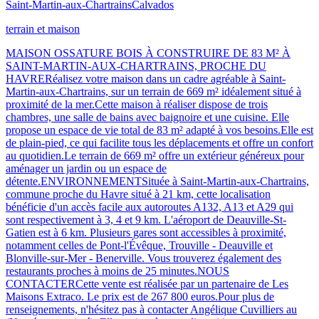
Saint-Martin-aux-Chartrains
Calvados
terrain et maison
MAISON OSSATURE BOIS À CONSTRUIRE DE 83 M² À
SAINT-MARTIN-AUX-CHARTRAINS, PROCHE DU
HAVRERéalisez votre maison dans un cadre agréable à Saint-
Martin-aux-Chartrains, sur un terrain de 669 m² idéalement situé à
proximité de la mer.Cette maison à réaliser dispose de trois
chambres, une salle de bains avec baignoire et une cuisine. Elle
propose un espace de vie total de 83 m² adapté à vos besoins.Elle est
de plain-pied, ce qui facilite tous les déplacements et offre un confort
au quotidien.Le terrain de 669 m² offre un extérieur généreux pour
aménager un jardin ou un espace de
détente.ENVIRONNEMENTSituée à Saint-Martin-aux-Chartrains,
commune proche du Havre situé à 21 km, cette localisation
bénéficie d'un accès facile aux autoroutes A132, A13 et A29 qui
sont respectivement à 3, 4 et 9 km. L'aéroport de Deauville-St-
Gatien est à 6 km. Plusieurs gares sont accessibles à proximité,
notamment celles de Pont-l'Évêque, Trouville - Deauville et
Blonville-sur-Mer - Benerville. Vous trouverez également des
restaurants proches à moins de 25 minutes.NOUS
CONTACTERCette vente est réalisée par un partenaire de Les
Maisons Extraco. Le prix est de 267 800 euros.Pour plus de
renseignements, n'hésitez pas à contacter Angélique Cuvilliers au