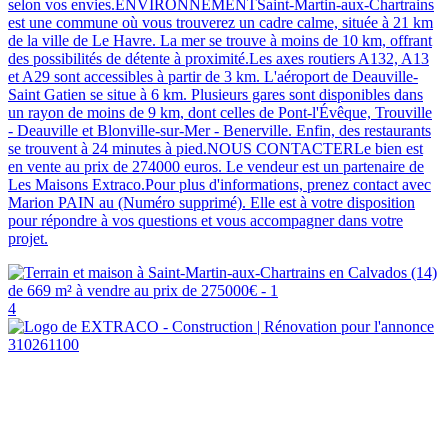
selon vos envies.ENVIRONNEMENTSaint-Martin-aux-Chartrains
est une commune où vous trouverez un cadre calme, située à 21 km
de la ville de Le Havre. La mer se trouve à moins de 10 km, offrant
des possibilités de détente à proximité.Les axes routiers A132, A13
et A29 sont accessibles à partir de 3 km. L'aéroport de Deauville-
Saint Gatien se situe à 6 km. Plusieurs gares sont disponibles dans
un rayon de moins de 9 km, dont celles de Pont-l'Évêque, Trouville
- Deauville et Blonville-sur-Mer - Benerville. Enfin, des restaurants
se trouvent à 24 minutes à pied.NOUS CONTACTERLe bien est
en vente au prix de 274000 euros. Le vendeur est un partenaire de
Les Maisons Extraco.Pour plus d'informations, prenez contact avec
Marion PAIN au (Numéro supprimé). Elle est à votre disposition
pour répondre à vos questions et vous accompagner dans votre
projet.
4