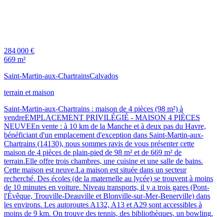
284 000 €
669 m²
Saint-Martin-aux-Chartrains
Calvados
terrain et maison
Saint-Martin-aux-Chartrains : maison de 4 pièces (98 m²) à
vendreEMPLACEMENT PRIVILÉGIÉ - MAISON 4 PIÈCES
NEUVEEn vente : à 10 km de la Manche et à deux pas du Havre,
bénéficiant d'un emplacement d'exception dans Saint-Martin-aux-
Chartrains (14130), nous sommes ravis de vous présenter cette
maison de 4 pièces de plain-pied de 98 m² et de 669 m² de
terrain.Elle offre trois chambres, une cuisine et une salle de bains.
Cette maison est neuve.La maison est située dans un secteur
recherché. Des écoles (de la maternelle au lycée) se trouvent à moins
de 10 minutes en voiture. Niveau transports, il y a trois gares (Pont-
l'Évêque, Trouville-Deauville et Blonville-sur-Mer-Benerville) dans
les environs. Les autoroutes A132, A13 et A29 sont accessibles à
moins de 9 km. On trouve des tennis, des bibliothèques, un bowling,