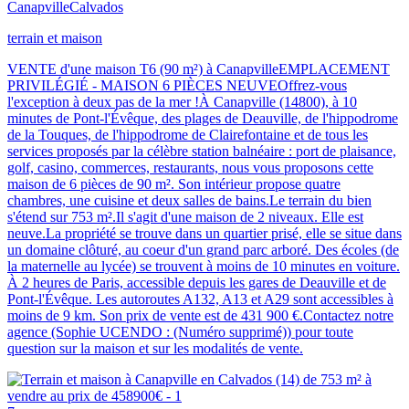
Canapville
Calvados
terrain et maison
VENTE d'une maison T6 (90 m²) à CanapvilleEMPLACEMENT
PRIVILÉGIÉ - MAISON 6 PIÈCES NEUVEOffrez-vous
l'exception à deux pas de la mer !À Canapville (14800), à 10
minutes de Pont-l'Évêque, des plages de Deauville, de l'hippodrome
de la Touques, de l'hippodrome de Clairefontaine et de tous les
services proposés par la célèbre station balnéaire : port de plaisance,
golf, casino, commerces, restaurants, nous vous proposons cette
maison de 6 pièces de 90 m². Son intérieur propose quatre
chambres, une cuisine et deux salles de bains.Le terrain du bien
s'étend sur 753 m².Il s'agit d'une maison de 2 niveaux. Elle est
neuve.La propriété se trouve dans un quartier prisé, elle se situe dans
un domaine clôturé, au coeur d'un grand parc arboré. Des écoles (de
la maternelle au lycée) se trouvent à moins de 10 minutes en voiture.
À 2 heures de Paris, accessible depuis les gares de Deauville et de
Pont-l'Évêque. Les autoroutes A132, A13 et A29 sont accessibles à
moins de 9 km. Son prix de vente est de 431 900 €.Contactez notre
agence (Sophie UCENDO : (Numéro supprimé)) pour toute
question sur la maison et sur les modalités de vente.