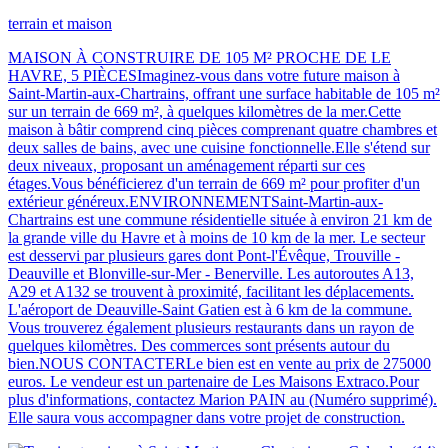
terrain et maison
MAISON À CONSTRUIRE DE 105 M² PROCHE DE LE
HAVRE, 5 PIÈCESImaginez-vous dans votre future maison à
Saint-Martin-aux-Chartrains, offrant une surface habitable de 105 m²
sur un terrain de 669 m², à quelques kilomètres de la mer.Cette
maison à bâtir comprend cinq pièces comprenant quatre chambres et
deux salles de bains, avec une cuisine fonctionnelle.Elle s'étend sur
deux niveaux, proposant un aménagement réparti sur ces
étages.Vous bénéficierez d'un terrain de 669 m² pour profiter d'un
extérieur généreux.ENVIRONNEMENTSaint-Martin-aux-
Chartrains est une commune résidentielle située à environ 21 km de
la grande ville du Havre et à moins de 10 km de la mer. Le secteur
est desservi par plusieurs gares dont Pont-l'Évêque, Trouville -
Deauville et Blonville-sur-Mer - Benerville. Les autoroutes A13,
A29 et A132 se trouvent à proximité, facilitant les déplacements.
L'aéroport de Deauville-Saint Gatien est à 6 km de la commune.
Vous trouverez également plusieurs restaurants dans un rayon de
quelques kilomètres. Des commerces sont présents autour du
bien.NOUS CONTACTERLe bien est en vente au prix de 275000
euros. Le vendeur est un partenaire de Les Maisons Extraco.Pour
plus d'informations, contactez Marion PAIN au (Numéro supprimé).
Elle saura vous accompagner dans votre projet de construction.