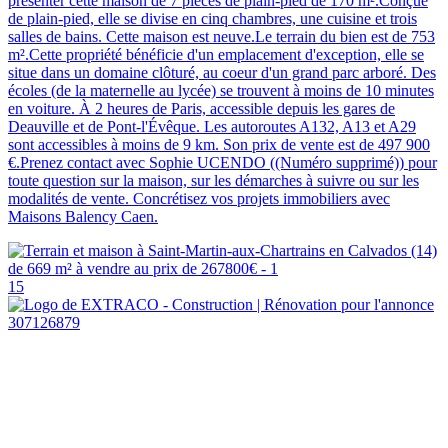
présenter cette maison de 7 pièces de plain-pied de 170 m².Conçue
de plain-pied, elle se divise en cinq chambres, une cuisine et trois
salles de bains. Cette maison est neuve.Le terrain du bien est de 753
m².Cette propriété bénéficie d'un emplacement d'exception, elle se
situe dans un domaine clôturé, au coeur d'un grand parc arboré. Des
écoles (de la maternelle au lycée) se trouvent à moins de 10 minutes
en voiture. À 2 heures de Paris, accessible depuis les gares de
Deauville et de Pont-l'Évêque. Les autoroutes A132, A13 et A29
sont accessibles à moins de 9 km. Son prix de vente est de 497 900
€.Prenez contact avec Sophie UCENDO ((Numéro supprimé)) pour
toute question sur la maison, sur les démarches à suivre ou sur les
modalités de vente. Concrétisez vos projets immobiliers avec
Maisons Balency Caen.
15