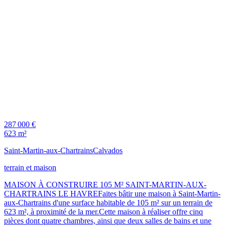
287 000 €
623 m²
Saint-Martin-aux-Chartrains
Calvados
terrain et maison
MAISON À CONSTRUIRE 105 M² SAINT-MARTIN-AUX-
CHARTRAINS LE HAVREFaites bâtir une maison à Saint-Martin-
aux-Chartrains d'une surface habitable de 105 m² sur un terrain de
623 m², à proximité de la mer.Cette maison à réaliser offre cinq
pièces dont quatre chambres, ainsi que deux salles de bains et une