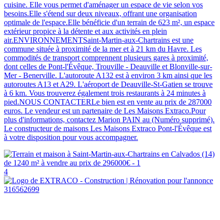
cuisine. Elle vous permet d'aménager un espace de vie selon vos
besoins.Elle s'étend sur deux niveaux, offrant une organisation
optimale de l'espace.Elle bénéficie d'un terrain de 623 m², un espace
extérieur propice à la détente et aux activités en plein
air.ENVIRONNEMENTSaint-Martin-aux-Chartrains est une
commune située à proximité de la mer et à 21 km du Havre. Les
commodités de transport comprennent plusieurs gares à proximité,
dont celles de Pont-l'Évêque, Trouville - Deauville et Blonville-sur-
Mer - Benerville. L'autoroute A132 est à environ 3 km ainsi que les
autoroutes A13 et A29. L'aéroport de Deauville-St-Gatien se trouve
à 6 km. Vous trouverez également trois restaurants à 24 minutes à
pied.NOUS CONTACTERLe bien est en vente au prix de 287000
euros. Le vendeur est un partenaire de Les Maisons Extraco.Pour
plus d'informations, contactez Marion PAIN au (Numéro supprimé).
Le constructeur de maisons Les Maisons Extraco Pont-l'Évêque est
à votre disposition pour vous accompagner.
4