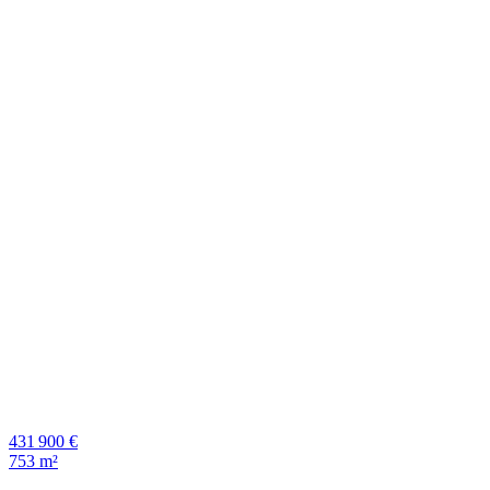
431 900 €
753 m²