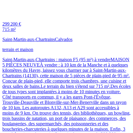
299 200 €
715 m²
Saint-Martin-aux-Chartrains
Calvados
terrain et maison
Saint-Martin-aux-Chartrains : maison F5 (95 m²) à vendreMAISON
5 PIÈCES NEUVEÀ vendre : à 10 km de la Manche et à quelques
kilomètres du Havre, laissez vous charmer par à Saint-Martin-aux-
Chartrains (14130), cette maison de 5 pièces de plain-pied de 95 m².
Conçue de plain-pied, elle comporte trois chambres, une cuisine et
deux salles de bains.Le terrain du bien s'étend sur 715 m².Des écoles
de tous types sont implantées à moins de 10 minutes en voiture.
Côté transports en commun, il y a les gares Pont-l'Évêque,
Trouville-Deauville et Blonville-sur-Mer-Benerville dans un rayon
de 10 km. Les autoroutes A132, A13 et A29 sont accessibles à
moins de 9 km. On trouve des tennis, des bibliothèques, un bowling,
trois bassins de natation, un port de plaisance, des commerces, des
boulangeries, des supermarchés, des poissonneries et des
boucheries-charcuteries à quelques minutes de la maison. Enfin, 3