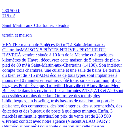
280 500 €
715 m²
Saint-Martin-aux-Chartrains
Calvados
terrain et maison
VENTE : maison de 5 pièces (80 m²) à Saint-Martin-aux-
ChartrainsMAISON 5 PIÈCES NEUVE - PROCHE DU
HAVREÀ vendre : située à 10 km de la Manche et à quelques
kilomètres du Havre, découvrez cette maison de 5 pièces de plain-
pied de 80 m² à Saint-Martin-aux-Chartrains (14130). Son intérieur
compte trois chambres, une cuisine et une salle de bains.Le terrain
du bien est de 715 m².Des écoles de tous types sont implantées à
moins de 10 minutes en voiture. Côté transports en commun, il y a
les gares Pont-l'Évêque, Trouville-Deauville et Blonville-sur-Mer-
Benerville dans les environs. Les autoroutes A132, A13 et A29 sont
accessibles à moins de 9 km. On trouve des tennis, des
bibliothèques, un bowling, trois bassins de natation, un port de
plaisance, des commerces, des boulangeries, des supermarchés, des
épiceries et des bureaux de poste à quelques minutes. Enfin, 3
marchés animent le quartier.Son prix de vente est de 280 500
€.Prenez contact avec notre agence (Vincent ALAO FARY :
(Numéro supprimé)) pour toute question sur cette maison.