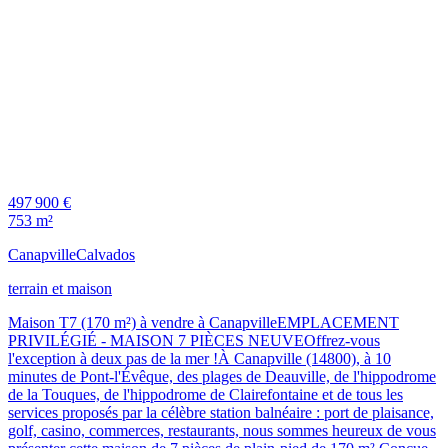
497 900 €
753 m²
Canapville
Calvados
terrain et maison
Maison T7 (170 m²) à vendre à CanapvilleEMPLACEMENT
PRIVILÉGIÉ - MAISON 7 PIÈCES NEUVEOffrez-vous
l'exception à deux pas de la mer !À Canapville (14800), à 10
minutes de Pont-l'Évêque, des plages de Deauville, de l'hippodrome
de la Touques, de l'hippodrome de Clairefontaine et de tous les
services proposés par la célèbre station balnéaire : port de plaisance,
golf, casino, commerces, restaurants, nous sommes heureux de vous