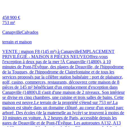
458 900 €
753 m²
Canapville
Calvados
terrain et maison
VENTE : maison F8 (145 m²) à CanapvilleEMPLACEMENT
PRIVILÉGIÉ - MAISON 8 PIÈCES NEUVEOffrez-vous
l'exception à deux pas de la mer !À Canapville (14800), à 10
minutes de Pont-l'Évêque, des plages de Deauville, de l'hippodrome
de la Touques, de l'hippodrome de Clairefontaine et de tous les
services proposés par la célèbre station balnéaire : port de plaisance,
golf, casino, commerces, restaurants, découvrez cette maison de 8
pièces de 145 m² bénéficiant d'un emplacement d'exception dans
Canapville (14800).Il s'agit d'une maison de 2 niveaux. Son intérieur
se divise en cinq chambres, une cuisine et trois salles de bains. Cette
maison est neuve.Le terrain de la propriété s'étend sur 753 m².La
maison est située dans un domaine clôturé, au coeur d'un grand parc
arboré. Des écoles (de la maternelle au lycée) se trouvent à moins de
10 minutes en voiture. À 2 heures de Paris, accessible depuis les
gares de Deauville et de Pont-l'Évêque. Les autoroutes A132, A13