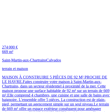
274 000 €
669 m²
Saint-Martin-aux-Chartrains
Calvados
terrain et maison
MAISON À CONSTRUIRE 5 PIÈCES DE 92 M² PROCHE DE
LE HAVRE.Faites construire votre maison à Saint-Martin-aux-
Chartrains, dans un secteur résidentiel à proximité de la mer. Cette
maison propose une surface habitable de 92 m² sur un terrain de 669
m².Elle comprend 4 chambres, une cuisine et une salle de bains avec
baignoire. L'ensemble offre 5 pièces. La construction est de plain-
pied, permettant un agencement simple sur un seul niveau.Le terrain
de 669 m² offre un espace extérieur conséquent pour aménager