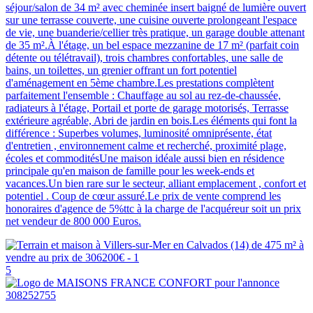
séjour/salon de 34 m² avec cheminée insert baigné de lumière ouvert
sur une terrasse couverte, une cuisine ouverte prolongeant l'espace
de vie, une buanderie/cellier très pratique, un garage double attenant
de 35 m².À l'étage, un bel espace mezzanine de 17 m² (parfait coin
détente ou télétravail), trois chambres confortables, une salle de
bains, un toilettes, un grenier offrant un fort potentiel
d'aménagement en 5ème chambre.Les prestations complètent
parfaitement l'ensemble : Chauffage au sol au rez-de-chaussée,
radiateurs à l'étage, Portail et porte de garage motorisés, Terrasse
extérieure agréable, Abri de jardin en bois.Les éléments qui font la
différence : Superbes volumes, luminosité omniprésente, état
d'entretien , environnement calme et recherché, proximité plage,
écoles et commoditésUne maison idéale aussi bien en résidence
principale qu'en maison de famille pour les week-ends et
vacances.Un bien rare sur le secteur, alliant emplacement , confort et
potentiel . Coup de cœur assuré.Le prix de vente comprend les
honoraires d'agence de 5%ttc à la charge de l'acquéreur soit un prix
net vendeur de 800 000 Euros.
5