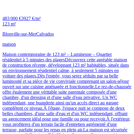
483 000 €
3927 €/m²
123 m²
Blonville-sur-Mer
Calvados
maison
Maison contemporaine de 123 m² – Lumineuse – Quartier
résidentiel à 5 minutes des plagesDécouvrez cette agréable maison
de construction récente, développant 123 m² habitables, située dans
un environnement résidentiel calme, à seulement 5 minutes en
voiture des plages.Dès l'entrée, vous serez séduits par sa belle
luminosité et sa pièce de vie conviviale comprenant un salon-séjour
ouvert sur une cuisine aménagée et fonctionnelle.Le rez-de-chaussée
offre également une véritable suite parentale composée d'une
chambre, d'un dressing et d'une salle d'eau privative. Un WC
indépendant, une buanderie ainsi qu'un accès direct au garage
complètent ce niveau.À l'étage, l'espace nuit se compose de deux
belles chambres, d'une salle d'eau et d'un WC indépendant, offrant
un agencement idéal pour une famille ou pour recevoir.À l'extérieur,
vous profiterez d'un terrain facile d'entretien agrémenté d'une
terrasse, parfaite pour les repas en plein air.La maison est sécurisée