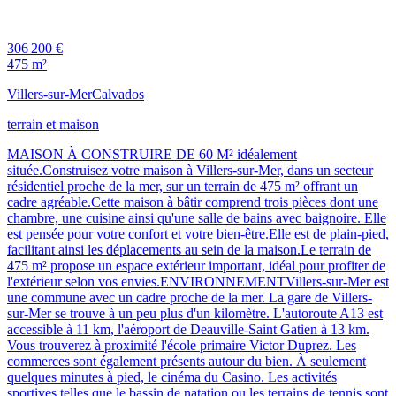
306 200 €
475 m²
Villers-sur-Mer
Calvados
terrain et maison
MAISON À CONSTRUIRE DE 60 M² idéalement
située.Construisez votre maison à Villers-sur-Mer, dans un secteur
résidentiel proche de la mer, sur un terrain de 475 m² offrant un
cadre agréable.Cette maison à bâtir comprend trois pièces dont une
chambre, une cuisine ainsi qu'une salle de bains avec baignoire. Elle
est pensée pour votre confort et votre bien-être.Elle est de plain-pied,
facilitant ainsi les déplacements au sein de la maison.Le terrain de
475 m² propose un espace extérieur important, idéal pour profiter de
l'extérieur selon vos envies.ENVIRONNEMENTVillers-sur-Mer est
une commune avec un cadre proche de la mer. La gare de Villers-
sur-Mer se trouve à un peu plus d'un kilomètre. L'autoroute A13 est
accessible à 11 km, l'aéroport de Deauville-Saint Gatien à 13 km.
Vous trouverez à proximité l'école primaire Victor Duprez. Les
commerces sont également présents autour du bien. À seulement
quelques minutes à pied, le cinéma du Casino. Les activités
sportives telles que le bassin de natation ou les terrains de tennis sont