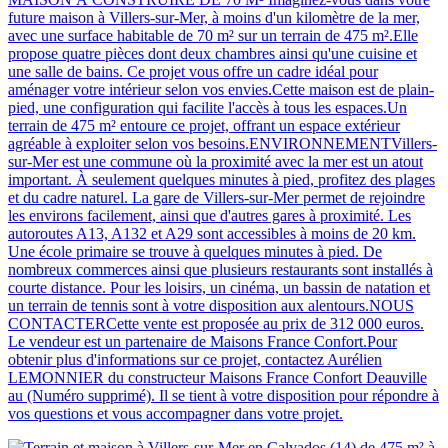
future maison à Villers-sur-Mer, à moins d'un kilomètre de la mer,
avec une surface habitable de 70 m² sur un terrain de 475 m².Elle
propose quatre pièces dont deux chambres ainsi qu'une cuisine et
une salle de bains. Ce projet vous offre un cadre idéal pour
aménager votre intérieur selon vos envies.Cette maison est de plain-
pied, une configuration qui facilite l'accès à tous les espaces.Un
terrain de 475 m² entoure ce projet, offrant un espace extérieur
agréable à exploiter selon vos besoins.ENVIRONNEMENTVillers-
sur-Mer est une commune où la proximité avec la mer est un atout
important. À seulement quelques minutes à pied, profitez des plages
et du cadre naturel. La gare de Villers-sur-Mer permet de rejoindre
les environs facilement, ainsi que d'autres gares à proximité. Les
autoroutes A13, A132 et A29 sont accessibles à moins de 20 km.
Une école primaire se trouve à quelques minutes à pied. De
nombreux commerces ainsi que plusieurs restaurants sont installés à
courte distance. Pour les loisirs, un cinéma, un bassin de natation et
un terrain de tennis sont à votre disposition aux alentours.NOUS
CONTACTERCette vente est proposée au prix de 312 000 euros.
Le vendeur est un partenaire de Maisons France Confort.Pour
obtenir plus d'informations sur ce projet, contactez Aurélien
LEMONNIER du constructeur Maisons France Confort Deauville
au (Numéro supprimé). Il se tient à votre disposition pour répondre à
vos questions et vous accompagner dans votre projet.