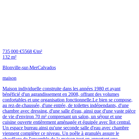
735 000 €
5568 €/m²
132 m²
Blonville-sur-Mer
Calvados
maison
Maison individuelle construite dans les années 1980 et ayant
bénéficié d'un agrandissement en 2008, offrant des volumes
confortables et une organisation fonctionnelle.Le bien se compose,
au rez-de-chaussée, d'une entrée, de toilettes indépendants, d'une
chambre avec dressing, d'une salle d'eau, ainsi que d'une vaste pièce
de vie d'environ 70 m² comprenant un salon, un séjour et une
cuisine ouverte entièrement aménagée et équipée avec îlot central.
Un espace bureau ainsi qu'une seconde salle d'eau avec chambre
viennent compléter ce niveau. Un poêle à granulés assure le
chauffage de l'ensemble de la maison tout en apportant une