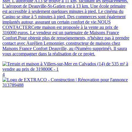
Mer. L'autoroute A13 se trouve à 11 km, facilitant les déplacements.
L'aéroport de Deauville-St-Gatien est à 13 km. Une école primaire
est accessible à seulement quelques minutes à pied. Le cinéma du
Casino se situe à 5 minutes à pied. Des commerces sont également
implantés autour, assurant un certain confort de vie.NOUS
CONTACTERCette maison est proposée à la vente au prix de
316000 euros. Le vendeur est un partenaire de Maisons France
Confort.Pour obtenir plus de renseignements, n'hésitez pas à prendre
contact avec Aurélien Lemonnier, constructeur de maisons chez
Maisons France Confort Deauville, au (Numéro supprimé). Il saura
vous accompagner dans la réalisation de ce projet.
4