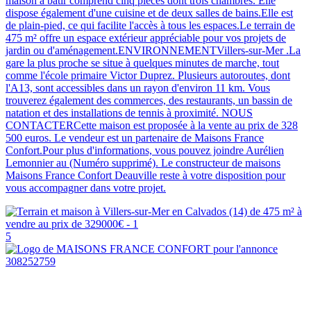
maison à bâtir comprend cinq pièces dont trois chambres. Elle
dispose également d'une cuisine et de deux salles de bains.Elle est
de plain-pied, ce qui facilite l'accès à tous les espaces.Le terrain de
475 m² offre un espace extérieur appréciable pour vos projets de
jardin ou d'aménagement.ENVIRONNEMENTVillers-sur-Mer .La
gare la plus proche se situe à quelques minutes de marche, tout
comme l'école primaire Victor Duprez. Plusieurs autoroutes, dont
l'A13, sont accessibles dans un rayon d'environ 11 km. Vous
trouverez également des commerces, des restaurants, un bassin de
natation et des installations de tennis à proximité. NOUS
CONTACTERCette maison est proposée à la vente au prix de 328
500 euros. Le vendeur est un partenaire de Maisons France
Confort.Pour plus d'informations, vous pouvez joindre Aurélien
Lemonnier au (Numéro supprimé). Le constructeur de maisons
Maisons France Confort Deauville reste à votre disposition pour
vous accompagner dans votre projet.
5