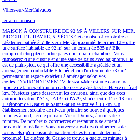
Villers-sur-Mer
Calvados
terrain et maison
MAISON À CONSTRUIRE DE 92 M² À VILLERS-SUR-MER,
PROCHE DU HAVRE, 5 PIÈCES.Cette maison à construire est
idéalement située à Villers-sur-Mer, à proximité de la mer. Elle offre
une surface habitable de 92 m² sur un terrain de 535 m².Elle
comprend cinq pièces principales dont quatre chambres. Vous
disposerez d'une cuisine et d'une salle de bains avec baignoire.Elle
est de plain-pied, ce qui offre une accessibilité agréable et un
aménagement confortable.Elle bénéficie d'un terrain de 535 m²
permettant un espace extérieur à aménager selon vos
envies.ENVIRONNEMENT Villers-sur-Mer est une commune
proche de la mer, offrant un cadre de vie agréable. Le Havre est à 23
km. Plusieurs gares desservent les environs, ainsi que des axes
autoroutiers dont l'A13, l'A132 et l'A29, situées entre 11 et 18 km.
L'aéroport de Deauville-Saint-Gatien se trouve à 13 km. Un
établissement scolaire de niveau primaire se trouve à quelques
minutes à pied, l'école primaire Victor Duprez, à moins de 5
minutes. De nombreux commerces et restaurants se situent à
proximité immédiate. Vous trouverez aussi des équipements de
loisirs tels qu'un bassin de natation et des terrains de tennis à
proximité. Le cinéma du Casino se trouve à quelques minutes à