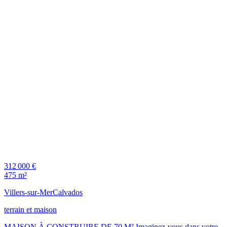
312 000 €
475 m²
Villers-sur-Mer
Calvados
terrain et maison
MAISON À CONSTRUIRE DE 70 M² Imaginez-vous dans votre