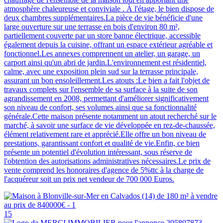
atmosphère chaleureuse et conviviale . À l'étage, le bien dispose de
deux chambres supplémentaires.La pièce de vie bénéficie d'une
large ouverture sur une terrasse en bois d'environ 80 m²,
partiellement couverte par un store banne électrique, accessible
également depuis la cuisine, offrant un espace extérieur agréable et
fonctionnel.Les annexes comprennent un atelier, un garage, un
carport ainsi qu'un abri de jardin.L'environnement est résidentiel,
calme, avec une exposition plein sud sur la terrasse principale,
assurant un bon ensoleillement.Les atouts :Le bien a fait l'objet de
travaux complets sur l'ensemble de sa surface à la suite de son
agrandissement en 2008, permettant d'améliorer significativement
son niveau de confort, ses volumes ainsi que sa fonctionnalité
générale.Cette maison présente notamment un atout recherché sur le
marché, à savoir une surface de vie développée en rez-de-chaussée,
élément relativement rare et apprécié.Elle offre un bon niveau de
prestations, garantissant confort et qualité de vie.Enfin, ce bien
présente un potentiel d'évolution intéressant, sous réserve de
l'obtention des autorisations administratives nécessaires.Le prix de
vente comprend les honoraires d'agence de 5%ttc à la charge de
l'acquéreur soit un prix net vendeur de 700 000 Euros.
15