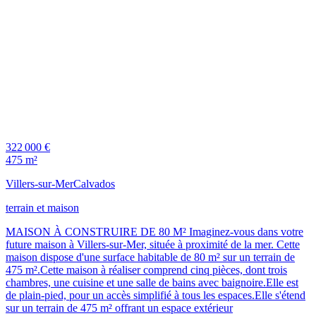
322 000 €
475 m²
Villers-sur-Mer
Calvados
terrain et maison
MAISON À CONSTRUIRE DE 80 M² Imaginez-vous dans votre
future maison à Villers-sur-Mer, située à proximité de la mer. Cette
maison dispose d'une surface habitable de 80 m² sur un terrain de
475 m².Cette maison à réaliser comprend cinq pièces, dont trois
chambres, une cuisine et une salle de bains avec baignoire.Elle est
de plain-pied, pour un accès simplifié à tous les espaces.Elle s'étend
sur un terrain de 475 m² offrant un espace extérieur