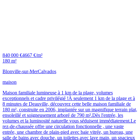
840 000 €
4667 €/m²
180 m²
Blonville-sur-Mer
Calvados
maison
Maison familiale lumineuse à 1 km de la plage, volumes
exceptionnels et cadre privilégié !À seulement 1 km de la plage et à
8 minutes de Deauville, découvrez cette belle maison familiale de
180 m², construite en 2006, implantée sur un magnifique terrain plat,
ensoleillé et soigneusement arboré de 790 m².Dès l'entrée, les
volumes et la luminosité naturelle vous séduisent immédiatement.Le
rez-de-chaussée offre une circulation fonctionnelle , une vaste
entrée, une chambre de plain-pied avec baie vitrée, un bureau, une
salle de bains avec douche, un toilettes avec lave main, un spacieux