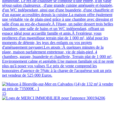
luminosité. Le rez-de-chaussée se compose d'une entrée, d'un vaste
séjour-salon chaleureux , d'une grande cuisine aménagée et équipée,
d'un WC indépendant, ainsi que d'une buanderie, d'une chaufferie et
d'un garage accessibles depuis la cuisine.La maison offre également
une véritable vie de plain-pied grâce à une chambre avec dressing et
salle d'eau au rez-de-chaussée.À l'étage, un palier dessert trois belles
chambres, une salle de bains et un WC indépendant, offrant un
espace idéal pour accueillir famille et amis.À l'extérieur, vous
profiterez d'un magnifique terrain plat de 1 000 m², idéal pour les
moments de détente, les jeux des enfants ou vos projets
d'aménagement paysager.Les atouts :À quelques minutes de la
plage, maison parfaitement entretenue, vie de plain-pied, 4
chambres, garage, buanderie et chaufferie, Terrain plat de 1 000 m²,
Environnement calme et agréable.Une maison familiale où il ne reste
plus qu'à poser vos valises !Le prix de vente comprend les
honoraires d'agence de 5%ttc à la charge de l'acquéreur soit un prix
net vendeur de 525 000 Euros.
15