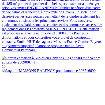
de 485 m² permet de profiter d'un bel espace extérieur à aménager
selon vos envies.ENVIRONNEMENTSubles bénéficie d'un cadre
de vie calme et recherché, à proximité de Bayeux.Le secteur est
desservi par les axes routiers permettant de rejoindre facilement les
communes voisines et les principaux services.Vous trouverez
également des établissements scolaires et des commerces accessibles
rapidement dans les environs.NOUS CONTACTERCette maison
est proposée à la vente au prix de 213 100 euros.Pour plus
d'informations et pour concrétiser votre projet de construction,
contactez Emilie HUE de l'agence Maisons France Confort Bayeux
au (Numéro supprimé).Annonce proposée par un Agent
Commercial Partenaire.
15