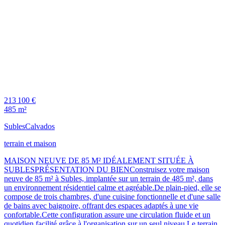
213 100 €
485 m²
Subles
Calvados
terrain et maison
MAISON NEUVE DE 85 M² IDÉALEMENT SITUÉE À
SUBLESPRÉSENTATION DU BIENConstruisez votre maison
neuve de 85 m² à Subles, implantée sur un terrain de 485 m², dans
un environnement résidentiel calme et agréable.De plain-pied, elle se
compose de trois chambres, d'une cuisine fonctionnelle et d'une salle
de bains avec baignoire, offrant des espaces adaptés à une vie
confortable.Cette configuration assure une circulation fluide et un
quotidien facilité grâce à l'organisation sur un seul niveau.Le terrain