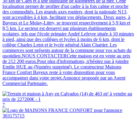
30 km de Caen et à une quinzaine de kilomètres de la mer. Cette
localisation permet de profiter d'un cadre à la fois calme et proche
des commodités. Les grands axes routiers, dont la nationale N13,
sont accessibles à 4 km, facilitant vos déplacements. Deux gares, à
Bayeux et Le Molay-Littry, se trouvent respectivement à 5,9 km et
8,5 km. Le secteur est desservi par plusieurs établissements
scolaires, tels que l'école primaire André Lefevre située à 10 minutes
à pied, ainsi que des collèges et lycées à moins de 6 km, dont le
collège Charles Letot et le lycée général Alain Chartier. Les
commerces sont présents autour de la commune pour vos achats du
quotidien.NOUS CONTACTERCette maison est en vente au prix
de 212 200 euros.Pour plus d'informations, n'hésitez pas à joindre
Emilie HUE au (Numéro supprimé). Le constructeur Maisons
France Confort Bayeux reste à votre disposition pour vous
accompagner dans votre projet.Annonce proposée par un Agent
Commercial Partenaire.
7