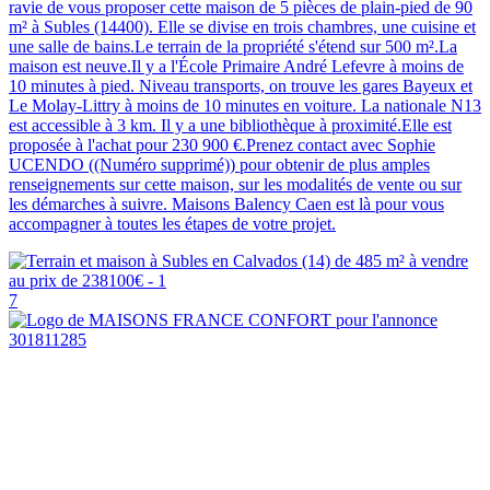
ravie de vous proposer cette maison de 5 pièces de plain-pied de 90
m² à Subles (14400). Elle se divise en trois chambres, une cuisine et
une salle de bains.Le terrain de la propriété s'étend sur 500 m².La
maison est neuve.Il y a l'École Primaire André Lefevre à moins de
10 minutes à pied. Niveau transports, on trouve les gares Bayeux et
Le Molay-Littry à moins de 10 minutes en voiture. La nationale N13
est accessible à 3 km. Il y a une bibliothèque à proximité.Elle est
proposée à l'achat pour 230 900 €.Prenez contact avec Sophie
UCENDO ((Numéro supprimé)) pour obtenir de plus amples
renseignements sur cette maison, sur les modalités de vente ou sur
les démarches à suivre. Maisons Balency Caen est là pour vous
accompagner à toutes les étapes de votre projet.
7