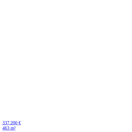
337 200 €
463 m²