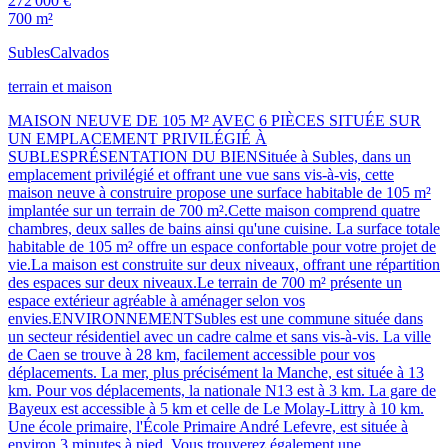
272 000 €
700 m²
Subles
Calvados
terrain et maison
MAISON NEUVE DE 105 M² AVEC 6 PIÈCES SITUÉE SUR
UN EMPLACEMENT PRIVILÉGIÉ À
SUBLESPRÉSENTATION DU BIENSituée à Subles, dans un
emplacement privilégié et offrant une vue sans vis-à-vis, cette
maison neuve à construire propose une surface habitable de 105 m²
implantée sur un terrain de 700 m².Cette maison comprend quatre
chambres, deux salles de bains ainsi qu'une cuisine. La surface totale
habitable de 105 m² offre un espace confortable pour votre projet de
vie.La maison est construite sur deux niveaux, offrant une répartition
des espaces sur deux niveaux.Le terrain de 700 m² présente un
espace extérieur agréable à aménager selon vos
envies.ENVIRONNEMENTSubles est une commune située dans
un secteur résidentiel avec un cadre calme et sans vis-à-vis. La ville
de Caen se trouve à 28 km, facilement accessible pour vos
déplacements. La mer, plus précisément la Manche, est située à 13
km. Pour vos déplacements, la nationale N13 est à 3 km. La gare de
Bayeux est accessible à 5 km et celle de Le Molay-Littry à 10 km.
Une école primaire, l'École Primaire André Lefevre, est située à
environ 3 minutes à pied. Vous trouverez également une