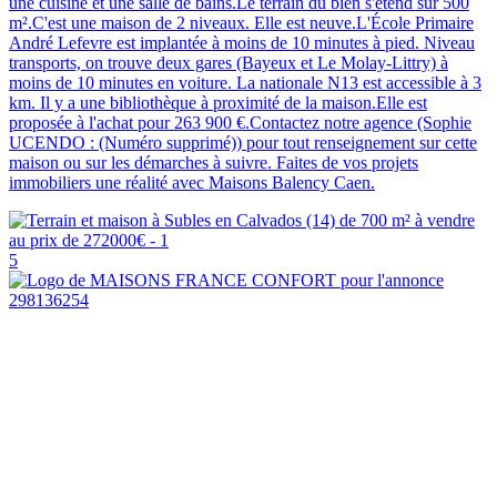
une cuisine et une salle de bains.Le terrain du bien s'étend sur 500
m².C'est une maison de 2 niveaux. Elle est neuve.L'École Primaire
André Lefevre est implantée à moins de 10 minutes à pied. Niveau
transports, on trouve deux gares (Bayeux et Le Molay-Littry) à
moins de 10 minutes en voiture. La nationale N13 est accessible à 3
km. Il y a une bibliothèque à proximité de la maison.Elle est
proposée à l'achat pour 263 900 €.Contactez notre agence (Sophie
UCENDO : (Numéro supprimé)) pour tout renseignement sur cette
maison ou sur les démarches à suivre. Faites de vos projets
immobiliers une réalité avec Maisons Balency Caen.
5