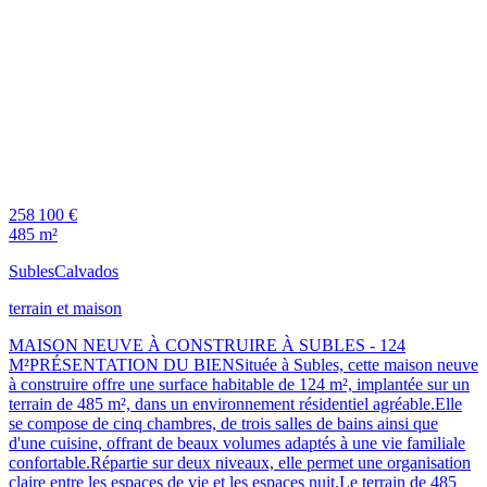
258 100 €
485 m²
Subles
Calvados
terrain et maison
MAISON NEUVE À CONSTRUIRE À SUBLES - 124
M²PRÉSENTATION DU BIENSituée à Subles, cette maison neuve
à construire offre une surface habitable de 124 m², implantée sur un
terrain de 485 m², dans un environnement résidentiel agréable.Elle
se compose de cinq chambres, de trois salles de bains ainsi que
d'une cuisine, offrant de beaux volumes adaptés à une vie familiale
confortable.Répartie sur deux niveaux, elle permet une organisation
claire entre les espaces de vie et les espaces nuit.Le terrain de 485