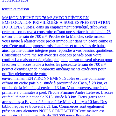
Subles
Calvados
terrain et maison
MAISON NEUVE DE 76 M² AVEC 3 PIÈCES EN
EMPLOCATION PRIVILÉGIÉE À SUBLESPRÉSENTATION
DU BIENÀ Subles, dans un emplacement privilégié, découvrez
cette maison neuve à construire offrant une surface habitable de 76
m² sur un terrain de 700 m². Proche de la Manche, cette maison
vous invite à réaliser votre projet immobilier dans un cadre calme et
vert.Cette maison propose trois chambres et trois salles de bains,
ainsi qu'une cuisine intégrée pour répondre à vos besoins quotidiens.
Construisez votre maison avec des espaces pensés pour votre
confort.La maison est de plain-pied, conçue sur un seul niveau pour
favoriser un accès facile à toutes les pièces.Le terrain de 700 m²
permet d'envisager de nombreux aménagements extérieurs pour
profiter pleinement de votre
environnement.ENVIRONNEMENTSubles est une commune
offrant un cadre paisible, située à proximité de Caen, à 28 km, et
proche de la Manche, à environ 13 km. Vous trouverez une école
primaire à 5 minutes à pied, l'École Primaire André Lefevre. L'accès
est facilité par la nationale N13, située à 3 km. Deux gares sont
accessibles, à Bayeux à 5 km et à Le Molay-Littry à 10 km. Des
bibliothèques se trouvent à 21 km. Commerces sont également
présents aux alentours.NOUS CONTACTERCette maison est
proposée à la vente au prix de 252 000 euros.Pour plus de