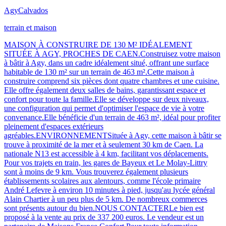
Agy
Calvados
terrain et maison
MAISON À CONSTRUIRE DE 130 M² IDÉALEMENT
SITUÉE À AGY, PROCHES DE CAEN.Construisez votre maison
à bâtir à Agy, dans un cadre idéalement situé, offrant une surface
habitable de 130 m² sur un terrain de 463 m².Cette maison à
construire comprend six pièces dont quatre chambres et une cuisine.
Elle offre également deux salles de bains, garantissant espace et
confort pour toute la famille.Elle se développe sur deux niveaux,
une configuration qui permet d'optimiser l'espace de vie à votre
convenance.Elle bénéficie d'un terrain de 463 m², idéal pour profiter
pleinement d'espaces extérieurs
agréables.ENVIRONNEMENTSituée à Agy, cette maison à bâtir se
trouve à proximité de la mer et à seulement 30 km de Caen. La
nationale N13 est accessible à 4 km, facilitant vos déplacements.
Pour vos trajets en train, les gares de Bayeux et Le Molay-Littry
sont à moins de 9 km. Vous trouverez également plusieurs
établissements scolaires aux alentours, comme l'école primaire
André Lefevre à environ 10 minutes à pied, jusqu'au lycée général
Alain Chartier à un peu plus de 5 km. De nombreux commerces
sont présents autour du bien.NOUS CONTACTERLe bien est
proposé à la vente au prix de 337 200 euros. Le vendeur est un