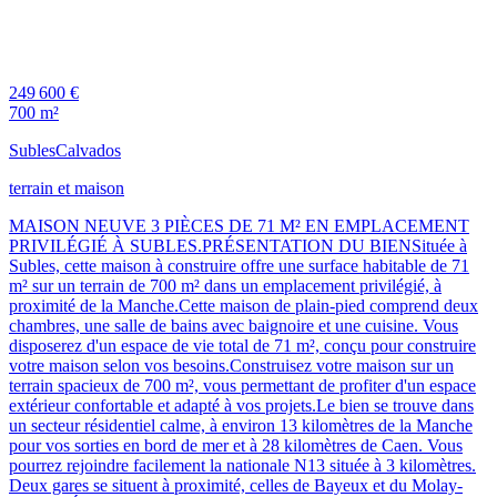
249 600 €
700 m²
Subles
Calvados
terrain et maison
MAISON NEUVE 3 PIÈCES DE 71 M² EN EMPLACEMENT
PRIVILÉGIÉ À SUBLES.PRÉSENTATION DU BIENSituée à
Subles, cette maison à construire offre une surface habitable de 71
m² sur un terrain de 700 m² dans un emplacement privilégié, à
proximité de la Manche.Cette maison de plain-pied comprend deux
chambres, une salle de bains avec baignoire et une cuisine. Vous
disposerez d'un espace de vie total de 71 m², conçu pour construire
votre maison selon vos besoins.Construisez votre maison sur un
terrain spacieux de 700 m², vous permettant de profiter d'un espace
extérieur confortable et adapté à vos projets.Le bien se trouve dans
un secteur résidentiel calme, à environ 13 kilomètres de la Manche
pour vos sorties en bord de mer et à 28 kilomètres de Caen. Vous
pourrez rejoindre facilement la nationale N13 située à 3 kilomètres.
Deux gares se situent à proximité, celles de Bayeux et du Molay-