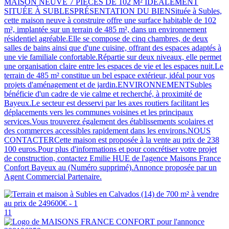
MAISON NEUVE 7 PIÈCES DE 102 M² IDÉALEMENT
SITUÉE À SUBLESPRÉSENTATION DU BIENSituée à Subles,
cette maison neuve à construire offre une surface habitable de 102
m², implantée sur un terrain de 485 m², dans un environnement
résidentiel agréable.Elle se compose de cinq chambres, de deux
salles de bains ainsi que d'une cuisine, offrant des espaces adaptés à
une vie familiale confortable.Répartie sur deux niveaux, elle permet
une organisation claire entre les espaces de vie et les espaces nuit.Le
terrain de 485 m² constitue un bel espace extérieur, idéal pour vos
projets d'aménagement et de jardin.ENVIRONNEMENTSubles
bénéficie d'un cadre de vie calme et recherché, à proximité de
Bayeux.Le secteur est desservi par les axes routiers facilitant les
déplacements vers les communes voisines et les principaux
services.Vous trouverez également des établissements scolaires et
des commerces accessibles rapidement dans les environs.NOUS
CONTACTERCette maison est proposée à la vente au prix de 238
100 euros.Pour plus d'informations et pour concrétiser votre projet
de construction, contactez Emilie HUE de l'agence Maisons France
Confort Bayeux au (Numéro supprimé).Annonce proposée par un
Agent Commercial Partenaire.
11