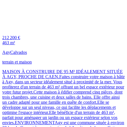
212 200 €
463 m²
Agy
Calvados
terrain et maison
MAISON À CONSTRUIRE DE 95 M² IDÉALEMENT SITUÉE
À AGY, PROCHE DE CAEN.Faites construire votre maison à bâtir
à Agy, dans un secteur idéalement situé à proximité de la mer. Vous
profiterez d'un terrain de 463 m² offrant un bel espace extérieur pour
votre futur projet.Cette maison à édifier comprend cinq pièces, dont
trois chambres, une cuisine et deux salles de bains. Elle offre ainsi
un cadre adapté pour une famille en quête de confort.Elle se
développe sur un seul niveau, ce qui facilite les déplacements et
optimise l'espace intérieur.Elle bénéficie d'un terrain de 463 m²,
parfait pour aménager un jardin ou un espace extérieur selon vos
envies.ENVIRONNEMENTAgy est une commune située à environ